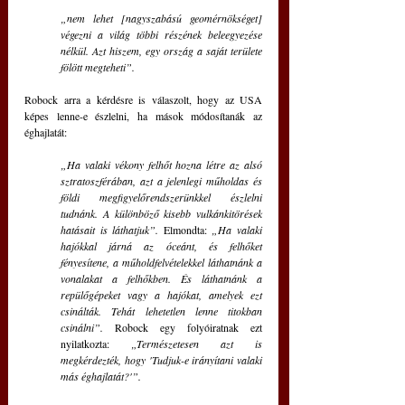
„nem lehet [nagyszabású geomérnökséget] 
végezni a világ többi részének beleegyezése 
nélkül. Azt hiszem, egy ország a saját területe 
fölött megteheti”. 
Robock arra a kérdésre is válaszolt, hogy az USA 
képes lenne-e észlelni, ha mások módosítanák az 
éghajlatát: 
„Ha valaki vékony felhőt hozna létre az alsó 
sztratoszférában, azt a jelenlegi műholdas és 
földi megfigyelőrendszerünkkel észlelni 
tudnánk. A különböző kisebb vulkánkitörések 
hatásait is láthatjuk”. 
Elmondta:
 „Ha valaki 
hajókkal járná az óceánt, és felhőket 
fényesítene, a műholdfelvételekkel láthatnánk a 
vonalakat a felhőkben. És láthatnánk a 
repülőgépeket vagy a hajókat, amelyek ezt 
csinálták. Tehát lehetetlen lenne titokban 
csinálni”. 
Robock egy folyóiratnak ezt 
nyilatkozta:
 „Természetesen azt is 
megkérdezték, hogy 'Tudjuk-e irányítani valaki 
más éghajlatát?'”.