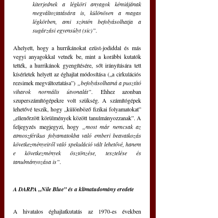
kiterjednek a légköri anyagok kémiájának 
megváltoztatására is, különösen a magas 
légkörben, ami szintén befolyásolhatja a 
sugárzási egyensúlyt (sic)”. 
Ahelyett, hogy a hurrikánokat ezüst-jodiddal és más 
vegyi anyagokkal vetnék be, mint a korábbi kutatók 
tették, a hurrikánok gyengítésére, sőt irányítására tett 
kísérletek helyett az éghajlat módosítása („a cirkulációs 
rezsimek megváltoztatása”) 
„befolyásolhatná a pusztító 
viharok normális útvonalát”.
 Ehhez azonban 
szuperszámítógépekre volt szükség. A számítógépek 
lehetővé teszik, hogy „különböző fizikai folyamatokat” 
„ellenőrzött körülmények között tanulmányozzanak”. A 
feljegyzés megjegyzi, hogy 
„most már nemcsak az 
atmoszférikus folyamatokba való emberi beavatkozás 
következményeiről való spekuláció vált lehetővé, hanem 
e következmények ösztönzése, tesztelése és 
tanulmányozása is”.
A DARPA „Nile Blue” és a klímatudomány eredete
A hivatalos éghajlatkutatás az 1970-es években 