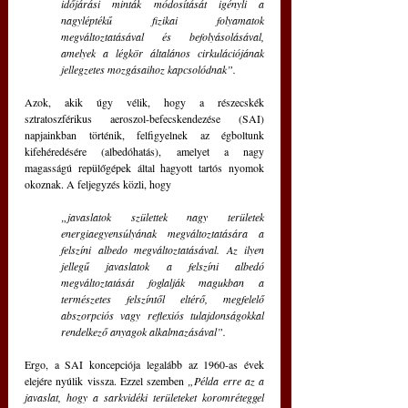
időjárási minták módosítását igényli a 
nagyléptékű fizikai folyamatok 
megváltoztatásával és befolyásolásával, 
amelyek a légkör általános cirkulációjának 
jellegzetes mozgásaihoz kapcsolódnak”.
Azok, akik úgy vélik, hogy a részecskék 
sztratoszférikus aeroszol-befecskendezése (SAI) 
napjainkban történik, felfigyelnek az égboltunk 
kifehéredésére (albedóhatás), amelyet a nagy 
magasságú repülőgépek által hagyott tartós nyomok 
okoznak. A feljegyzés közli, hogy 
„javaslatok születtek nagy területek 
energiaegyensúlyának megváltoztatására a 
felszíni albedo megváltoztatásával. Az ilyen 
jellegű javaslatok a felszíni albedó 
megváltoztatását foglalják magukban a 
természetes felszíntől eltérő, megfelelő 
abszorpciós vagy reflexiós tulajdonságokkal 
rendelkező anyagok alkalmazásával”. 
Ergo, a SAI koncepciója legalább az 1960-as évek 
elejére nyúlik vissza. Ezzel szemben
 „Példa erre az a 
javaslat, hogy a sarkvidéki területeket koromréteggel 