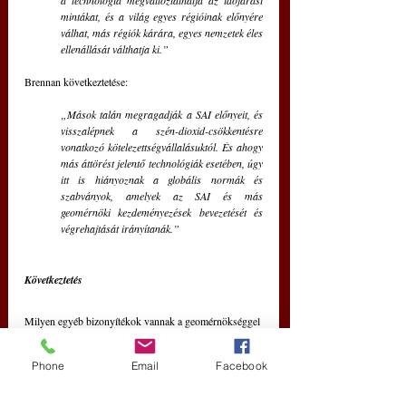
a technológia megváltoztathatja az időjárási 
mintákat, és a világ egyes régióinak előnyére 
válhat, más régiók kárára, egyes nemzetek éles 
ellenállását válthatja ki.” 
Brennan következtetése: 
„Mások talán megragadják a SAI előnyeit, és 
visszalépnek a szén-dioxid-csökkentésre 
vonatkozó kötelezettségvállalásuktól. És ahogy 
más áttörést jelentő technológiák esetében, úgy 
itt is hiányoznak a globális normák és 
szabványok, amelyek az SAI és más 
geomérnöki kezdeményezések bevezetését és 
végrehajtását irányítanák.”
Következtetés
Milyen egyéb bizonyítékok vannak a geomérnökséggel 
kapcsolatos katonai érdeklődésre? A brit védelmi 
minisztérium (MoD) egy 2045-ig szóló előrejelzésében 
Phone
Email
Facebook
azt írja:
„Elméletileg plauzibilis geomérnökségi 