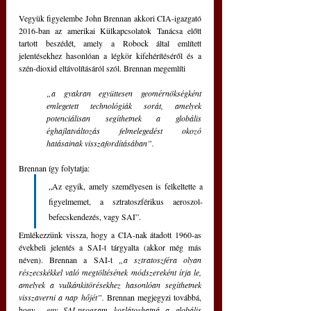
Vegyük figyelembe John Brennan akkori CIA-igazgató 
2016-ban az amerikai Külkapcsolatok Tanácsa előtt 
tartott beszédét, amely a Robock által említett 
jelentésekhez hasonlóan a légkör kifehérítéséről és a 
szén-dioxid eltávolításáról szól. Brennan megemlíti
„a gyakran együttesen geomérnökségként 
emlegetett technológiák sorát, amelyek 
potenciálisan segíthetnek a globális 
éghajlatváltozás felmelegedést okozó 
hatásainak visszafordításában”. 
Brennan így folytatja: 
„Az egyik, amely személyesen is felkeltette a 
figyelmemet, a sztratoszférikus aeroszol-
befecskendezés, vagy SAI”. 
Emlékezzünk vissza, hogy a CIA-nak átadott 1960-as 
évekbeli jelentés a SAI-t tárgyalta (akkor még más 
néven). Brennan a SAI-t 
„a sztratoszféra olyan 
részecskékkel való megtöltésének módszereként írja le, 
amelyek a vulkánkitörésekhez hasonlóan segíthetnek 
visszaverni a nap hőjét”.
 Brennan megjegyzi továbbá, 
hogy 
„egy SAI-program korlátozhatná a globális 