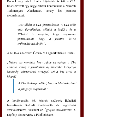
Robock egy másik fontos kijelentést is tett: a CIA 
finanszírozott egy nagyszabású konferenciát a Nemzeti 
Tudományos Akadémián, amely két jelentést 
eredményezett. 
„Ezt főként a CIA finanszírozta. A CIA több 
más ügynökséget, például a NASA-t és a 
NOAA-t is megkért, hogy segítsenek 
finanszírozni, hogy a jelentés közös 
erőfeszítésnek tűnjön”.
A NOAA a Nemzeti Óceán- és Légkörkutatási Hivatal. 
„Nekem azt mondták, hogy szinte az egészet a CIA 
csinálta, amely a jelentésben az 'amerikai hírszerző 
közösség' elnevezéssel szerepel. Mi a baj ezzel a 
képpel? 
A CIA ki akarja találni, hogyan lehet irányítani 
a földgolyó időjárását.”
A konferencián két jelentés született: Éghajlati 
beavatkozás: Szén-dioxid-eltávolítás és megbízható 
szekveszterezés, valamint az Éghajlati beavatkozás: A 
napfény visszaverése a Föld hűtésére. 