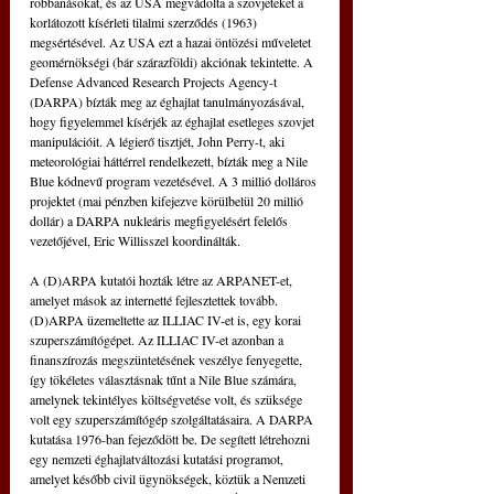
robbanásokat, és az USA megvádolta a szovjeteket a 
korlátozott kísérleti tilalmi szerződés (1963) 
megsértésével. Az USA ezt a hazai öntözési műveletet 
geomérnökségi (bár szárazföldi) akciónak tekintette. A 
Defense Advanced Research Projects Agency-t 
(DARPA) bízták meg az éghajlat tanulmányozásával, 
hogy figyelemmel kísérjék az éghajlat esetleges szovjet 
manipulációit. A légierő tisztjét, John Perry-t, aki 
meteorológiai háttérrel rendelkezett, bízták meg a Nile 
Blue kódnevű program vezetésével. A 3 millió dolláros 
projektet (mai pénzben kifejezve körülbelül 20 millió 
dollár) a DARPA nukleáris megfigyelésért felelős 
vezetőjével, Eric Willisszel koordinálták.
A (D)ARPA kutatói hozták létre az ARPANET-et, 
amelyet mások az internetté fejlesztettek tovább. 
(D)ARPA üzemeltette az ILLIAC IV-et is, egy korai 
szuperszámítógépet. Az ILLIAC IV-et azonban a 
finanszírozás megszüntetésének veszélye fenyegette, 
így tökéletes választásnak tűnt a Nile Blue számára, 
amelynek tekintélyes költségvetése volt, és szüksége 
volt egy szuperszámítógép szolgáltatásaira. A DARPA 
kutatása 1976-ban fejeződött be. De segített létrehozni 
egy nemzeti éghajlatváltozási kutatási programot, 
amelyet később civil ügynökségek, köztük a Nemzeti 