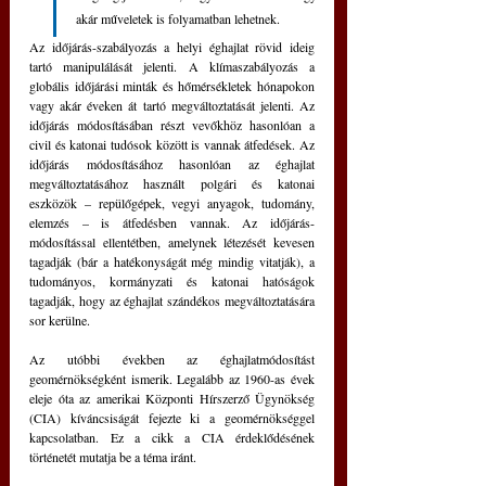
akár műveletek is folyamatban lehetnek. 
Az időjárás-szabályozás a helyi éghajlat rövid ideig 
tartó manipulálását jelenti. A klímaszabályozás a 
globális időjárási minták és hőmérsékletek hónapokon 
vagy akár éveken át tartó megváltoztatását jelenti. Az 
időjárás módosításában részt vevőkhöz hasonlóan a 
civil és katonai tudósok között is vannak átfedések. Az 
időjárás módosításához hasonlóan az éghajlat 
megváltoztatásához használt polgári és katonai 
eszközök – repülőgépek, vegyi anyagok, tudomány, 
elemzés – is átfedésben vannak. Az időjárás-
módosítással ellentétben, amelynek létezését kevesen 
tagadják (bár a hatékonyságát még mindig vitatják), a 
tudományos, kormányzati és katonai hatóságok 
tagadják, hogy az éghajlat szándékos megváltoztatására 
sor kerülne. 
Az utóbbi években az éghajlatmódosítást 
geomérnökségként ismerik. Legalább az 1960-as évek 
eleje óta az amerikai Központi Hírszerző Ügynökség 
(CIA) kíváncsiságát fejezte ki a geomérnökséggel 
kapcsolatban. Ez a cikk a CIA érdeklődésének 
történetét mutatja be a téma iránt.