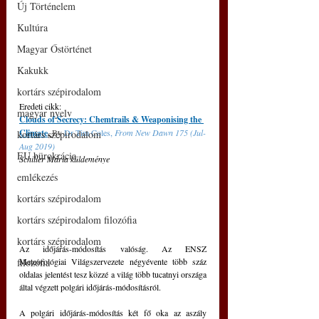
Új Történelem
Kultúra
Magyar Őstörténet
Kakukk
kortárs szépirodalom
Eredeti cikk: 
magyar nyelv
Clouds of Secrecy: Chemtrails & Weaponising the 
Climate
, 
By 
Dr Tim Coles
, 
From New Dawn 175 (Jul-
kortárs szépirodalom
Aug 2019)
EU bürokrácia
Schiller Mária küldeménye
emlékezés
kortárs szépirodalom
kortárs szépirodalom filozófia
kortárs szépirodalom
Az időjárás-módosítás valóság. Az ENSZ 
Meteorológiai Világszervezete négyévente több száz 
filozófia
oldalas jelentést tesz közzé a világ több tucatnyi országa 
által végzett polgári időjárás-módosításról. 
A polgári időjárás-módosítás két fő oka az aszály 