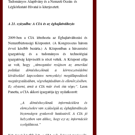
Tudományos Alapítvány és a Nemzeti Óceán- és 
Légkörkutató Hivatal is kiterjesztett.
A 21. századba: A CIA és az éghajlatváltozás
2009-ben a CIA létrehozta az Éghajlatváltozási és 
Nemzetbiztonsági Központot. (A Kongresszus három 
évvel később bezárta.) A Központban a hírszerzési 
igazgatóság és a tudományos és technológiai 
igazgatóság képviselői is részt vettek. A Központ célja 
az volt, hogy 
„támogatást nyújtson az amerikai 
politikai döntéshozóknak a környezetvédelmi 
kérdésekkel kapcsolatos nemzetközi megállapodások 
megtárgyalásában, végrehajtásában és ellenőrzésében. 
Ez olyasmi, amit a CIA már évek óta végez”.
 Leon 
Panetta, a CIA akkori igazgatója így nyilatkozott: 
„A döntéshozóknak információkra és 
elemzésekre van szükségük az éghajlatváltozás 
biztonságra gyakorolt hatásairól. A CIA jó 
helyzetben van ahhoz, hogy ezt az információt 
szolgáltassa.”