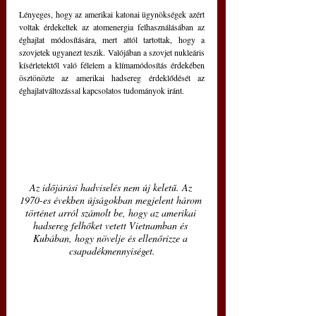
Lényeges, hogy az amerikai katonai ügynökségek azért 
voltak érdekeltek az atomenergia felhasználásában az 
éghajlat módosítására, mert attól tartottak, hogy a 
szovjetek ugyanezt teszik. Valójában a szovjet nukleáris 
kísérletektől való félelem a klímamódosítás érdekében 
ösztönözte az amerikai hadsereg érdeklődését az 
éghajlatváltozással kapcsolatos tudományok iránt.
Az időjárási hadviselés nem új keletű. Az 
1970-es években újságokban megjelent három 
történet arról számolt be, hogy az amerikai 
hadsereg felhőket vetett Vietnamban és 
Kubában, hogy növelje és ellenőrizze a 
csapadékmennyiséget.