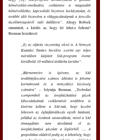
hőmérséklet-emelkedést, csökkentve a magasabb 
hőmérséklethez kapcsolódó bizonyos kockázatokat, és 
további időt biztosítva a világgazdaságnak a fosszilis 
tüzelőanyagokról való átállásra”. 
Ahogy Robock 
rámutatott, a kérdés az, hogy fel lehet-e fedezni? 
Brennan hozzáteszi: 
„Ez az eljárás viszonylag olcsó is. A Nemzeti 
Kutatási Tanács becslése szerint egy teljes 
mértékben kiépített SAI-program évente 
körülbelül 10 milliárd dollárba kerülne”.
„Bármennyire is ígéretes, az SAI 
továbbfejlesztése számos kihívást is felvetne 
kormányunk és a nemzetközi közösség 
számára” 
– folytatja Brennan. 
„Technikai 
szempontból az üvegházhatású gázok 
kibocsátásának csökkentését továbbra is 
kísérnie kellene a SAI-nak, hogy kezelni 
lehessen az éghajlatváltozás egyéb hatásait, 
például az óceánok savasodását, mivel a SAI 
önmagában nem távolítaná el az 
üvegházhatású gázokat a légkörből. .... A 
geopolitikai oldalról pedig az a lehetőség, hogy 