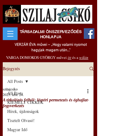
TÁRSADALMI ÖNSZERVEZŐDÉS
HONLAPJA
VERZÁR ÉVA művei – „Hogy valami nyomot
hagyjak magam után..."
VARGA DOMOKOS GYÖRGY művei
itt
és a
wikin
Bejegyzés
All Posts
szilajcsiko
All Posts
2025. febr. 24.
A titkolózás felhői: légtéri permetezés és éghajlat-
KIEMELT CIKKEK
fegyverkezés
Hírek, újdonságok
Tisztelt Olvasó!
Magyar Idő