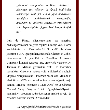
„Katonai szempontból a klímaszabályozási 
képesség egy teljesen új típusú hadviselés 
lehetőségét vetíti fel. Ezt a fajta hadviselést 
'geofizikai hadviselésnek' nevezhetjük, 
amelyben az időjárási környezet irányítására 
való képességünket fegyverként használhatjuk 
fel”. 
Luis de Florez ellentengernagy az amerikai 
haditengerészetnél dolgozó repülés úttörője volt. Florez 
továbbította a klímamódosításról szóló bizalmas 
jelentést a CIA igazgatóhelyettesének, Charles P. Cabell 
tábornoknak. A jelentést a Travellers Insurance 
Company kutatási részlege írta, amelynek vezetője Dr. 
Thomas F. Malone geofizikus volt. De Florezhez 
hasonlóan Malone is katona volt, a légierőnél szolgált 
időjárás-előrejelzőként. Florezhez hasonlóan Malone is 
kötődött az MIT-hez, mivel az intézetben végzett, majd 
tanított. Malone jelentése a 
„The Need for a Climate 
Control Study Program”
 (Az éghajlatszabályozási 
tanulmányi program szükségessége) mellett érvelt, és 
érdemes hosszan idézni. Azt mondja: 
„A nagyléptékű éghajlatszabályozás a globális 