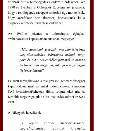
borítsák be”
 a felmelegedés előidézése érdekében. Az 
1970-es években a Coloradói Egyetem azt javasolta, 
hogy a repülőgépek utóégető motorjait úgy módosítsák, 
hogy szénfekete port (kormot) bocsássanak ki a 
csapadékképződés serkentése érdekében. 
Az 1960-as jelentés a tudományos éghajlat-
szabályozással kapcsolatban általában megjegyzi: 
„Más javaslatok a légkör energiamérlegének 
megváltoztatására irányulnak azáltal, hogy 
port és más részecskéket juttatnak a magas 
légkörbe, ami megváltoztathatja a napenergia 
légkörbe jutását”. 
Ez azért lényegbevágó a mai javasolt geomérnökséggel 
kapcsolatban, mert az imént idézett szöveg a modern 
SAI javaslatokat/lehetően titkos programokat írja le. 
Később megvizsgáljuk a CIA mai érdeklődését az SAI 
iránt. 
A feljegyzés hozzáteszi: 
„A légkör normál energiaciklusának 
megváltoztatására irányuló javaslatok 