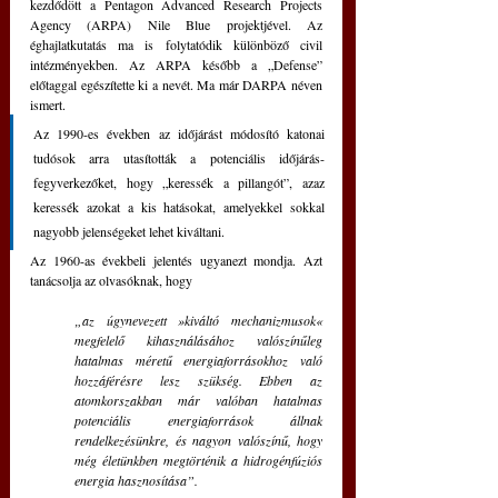
kezdődött a Pentagon Advanced Research Projects 
Agency (ARPA) Nile Blue projektjével. Az 
éghajlatkutatás ma is folytatódik különböző civil 
intézményekben. Az ARPA később a „Defense” 
előtaggal egészítette ki a nevét. Ma már DARPA néven 
ismert. 
Az 1990-es években az időjárást módosító katonai 
tudósok arra utasították a potenciális időjárás-
fegyverkezőket, hogy „keressék a pillangót”, azaz 
keressék azokat a kis hatásokat, amelyekkel sokkal 
nagyobb jelenségeket lehet kiváltani. 
Az 1960-as évekbeli jelentés ugyanezt mondja. Azt 
tanácsolja az olvasóknak, hogy 
„az úgynevezett »kiváltó mechanizmusok« 
megfelelő kihasználásához valószínűleg 
hatalmas méretű energiaforrásokhoz való 
hozzáférésre lesz szükség. Ebben az 
atomkorszakban már valóban hatalmas 
potenciális energiaforrások állnak 
rendelkezésünkre, és nagyon valószínű, hogy 
még életünkben megtörténik a hidrogénfúziós 
energia hasznosítása”. 