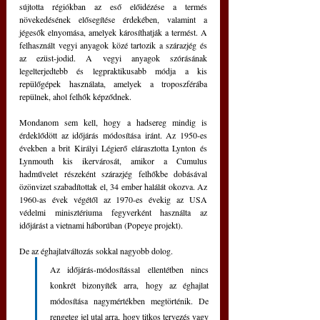
sújtotta régiókban az eső előidézése a termés 
növekedésének elősegítése érdekében, valamint a 
jégesők elnyomása, amelyek károsíthatják a termést. A 
felhasznált vegyi anyagok közé tartozik a szárazjég és 
az ezüst-jodid. A vegyi anyagok szórásának 
legelterjedtebb és legpraktikusabb módja a kis 
repülőgépek használata, amelyek a troposzférába 
repülnek, ahol felhők képződnek. 
Mondanom sem kell, hogy a hadsereg mindig is 
érdeklődött az időjárás módosítása iránt. Az 1950-es 
években a brit Királyi Légierő elárasztotta Lynton és 
Lynmouth kis ikervárosát, amikor a Cumulus 
hadművelet részeként szárazjég felhőkbe dobásával 
özönvizet szabadítottak el, 34 ember halálát okozva. Az 
1960-as évek végétől az 1970-es évekig az USA 
védelmi minisztériuma fegyverként használta az 
időjárást a vietnami háborúban (Popeye projekt).
De az éghajlatváltozás sokkal nagyobb dolog. 
Az időjárás-módosítással ellentétben nincs 
konkrét bizonyíték arra, hogy az éghajlat 
módosítása nagymértékben megtörténik. De 
rengeteg jel utal arra, hogy titkos tervezés vagy 