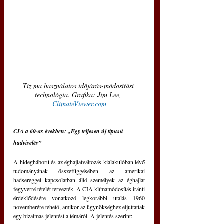
Tíz ma használatos időjárás-módosítási 
technológia. Grafika: Jim Lee, 
ClimateViewer.com
CIA a 60-as években: „Egy teljesen új típusú 
hadviselés”
A hidegháború és az éghajlatváltozás kialakulóban lévő 
tudományának összefüggésében az amerikai 
hadsereggel kapcsolatban álló személyek az éghajlat 
fegyverré tételét tervezték. A CIA klímamódosítás iránti 
érdeklődésére vonatkozó legkorábbi utalás 1960 
novemberére tehető, amikor az ügynökséghez eljuttattak 
egy bizalmas jelentést a témáról. A jelentés szerint: 