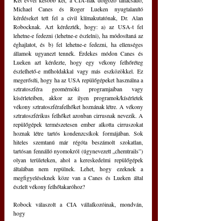
Két évvel később két, a CIA-nak dolgozó tanácsadó, 
Michael Canes és Roger Lueken nyugtalanító 
kérdéseket tett fel a civil klímakutatónak, Dr. Alan 
Robocknak. Azt kérdezték, hogy: a) az USA-t fel 
lehetne-e fedezni (lehetne-e észlelni), ha módosítaná az 
éghajlatot, és b) fel lehetne-e fedezni, ha ellenséges 
államok ugyanezt tennék. Érdekes módon Canes és 
Lueken azt kérdezte, hogy egy vékony felhőréteg 
észlelhető-e műholdakkal vagy más eszközökkel. Ez 
megerősíti, hogy ha az USA repülőgépeket használna a 
sztratoszféra geomérnöki programjaiban vagy 
kísérleteiben, akkor az ilyen programok/kísérletek 
vékony sztratoszférafelhőket hoznának létre. A vékony 
sztratoszférikus felhőket azonban cirrusnak nevezik. A 
repülőgépek természetesen ember alkotta cirruszokat 
hoznak létre tartós kondenzcsíkok formájában. Sok 
hiteles szemtanú már régóta beszámolt szokatlan, 
tartósan fennálló nyomokról (úgynevezett „chemtrails”) 
olyan területeken, ahol a kereskedelmi repülőgépek 
általában nem repülnek. Lehet, hogy ezeknek a 
megfigyeléseknek köze van a Canes és Lueken által 
észlelt vékony felhőtakaróhoz?
Robock válaszolt a CIA vállalkozóinak, mondván, 
hogy 