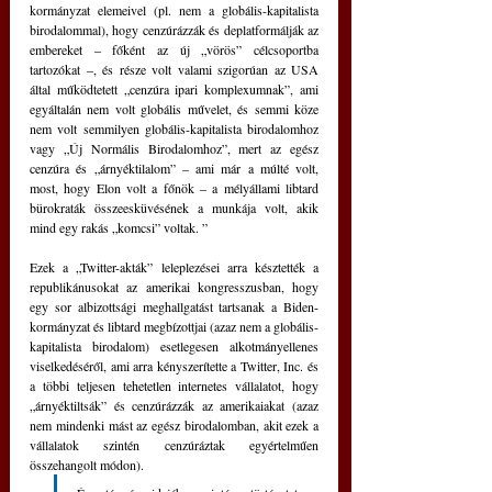
kormányzat elemeivel (pl. nem a globális-kapitalista 
birodalommal), hogy cenzúrázzák és deplatformálják az 
embereket ‒ főként az új „vörös” célcsoportba 
tartozókat ‒, és része volt valami szigorúan az USA 
által működtetett „cenzúra ipari komplexumnak”, ami 
egyáltalán nem volt globális művelet, és semmi köze 
nem volt semmilyen globális-kapitalista birodalomhoz 
vagy „Új Normális Birodalomhoz”, mert az egész 
cenzúra és „árnyéktilalom” ‒ ami már a múlté volt, 
most, hogy Elon volt a főnök ‒ a mélyállami libtard 
bürokraták összeesküvésének a munkája volt, akik 
mind egy rakás „komcsi” voltak. ”
Ezek a „Twitter-akták” leleplezései arra késztették a 
republikánusokat az amerikai kongresszusban, hogy 
egy sor albizottsági meghallgatást tartsanak a Biden-
kormányzat és libtard megbízottjai (azaz nem a globális-
kapitalista birodalom) esetlegesen alkotmányellenes 
viselkedéséről, ami arra kényszerítette a Twitter, Inc. és 
a többi teljesen tehetetlen internetes vállalatot, hogy 
„árnyéktiltsák” és cenzúrázzák az amerikaiakat (azaz 
nem mindenki mást az egész birodalomban, akit ezek a 
vállalatok szintén cenzúráztak egyértelműen 
összehangolt módon).