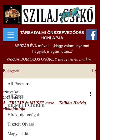
TÁRSADALMI ÖNSZERVEZŐDÉS
HONLAPJA
VERZÁR ÉVA művei – „Hogy valami nyomot
hagyjak magam után..."
VARGA DOMOKOS GYÖRGY művei
itt
és a
wikin
Bejegyzés
All Posts
szilajcsiko
All Posts
2025. febr. 19.
A „TRUMP és MUSK” mese ‒ Tallián Hedvig
KIEMELT CIKKEK
cikkajánlója
Hírek, újdonságok
Tisztelt Olvasó!
Magyar Idő