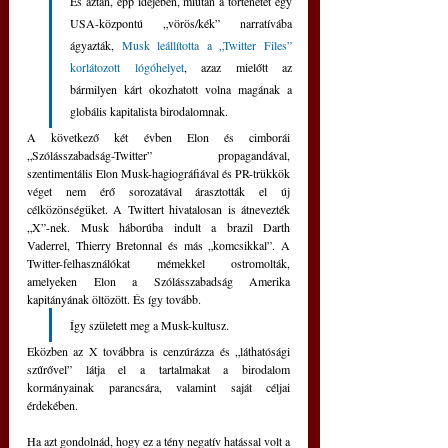
És aztán, épp idejében, miután a történetet egy 
USA-központú „vörös/kék” narratívába 
ágyazták, 
Musk leállította a „Twitter Files” 
korlátozott lógóhelyet
, azaz mielőtt az 
bármilyen kárt okozhatott volna magának a 
globális kapitalista birodalomnak.
A következő két évben Elon és cimborái 
„Szólásszabadság-Twitter” propagandával, 
szentimentális Elon Musk-hagiográfiával és PR-trükkök 
véget nem érő sorozatával árasztották el új 
célközönségüket. A Twittert hivatalosan is átnevezték 
„X”-nek. Musk háborúba indult a brazil Darth 
Vaderrel, Thierry Bretonnal és más „komcsikkal”. A 
Twitter-felhasználókat mémekkel ostromolták, 
amelyeken Elon a Szólásszabadság Amerika 
kapitányának öltözött. És így tovább.
Így született meg a Musk-kultusz.
Eközben az X továbbra is cenzúrázza és „láthatósági 
szűrővel” látja el a tartalmakat a birodalom 
kormányainak parancsára, valamint saját céljai 
érdekében.
Ha azt gondolnád, hogy ez a tény negatív hatással volt a 