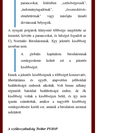
parancsokat, különben „szélsőségesnek”, 
„tudománytagadónak”, „összeesküvés-
elméletírónak” vagy másfajta lázadó 
deviánsnak bélyegzik.
A nyugati polgárok túlnyomó többsége megértette az 
üzenetet, követte a parancsokat, és hűséget fogadott az 
Új Normális Birodalomnak. Egy jelentős kisebbség 
azonban nem. 
A globális kapitalista birodalomnak 
semlegesítenie kellett ezt a jelentős 
kisebbséget.
Ennek a jelentős kisebbségnek a többségét konzervatív, 
libertáriánus és egyéb, alapvetően jobboldali 
beállítottságú emberek alkották. Volt benne néhány 
régimódi baloldali beállítottságú ember, de ők 
kisebbség voltak a kisebbségen belül, és így nem 
igazán számítottak, amikor a nagyobb kisebbség 
semlegesítésére került sor, aminek a birodalom azonnal 
nekilátott.
A szólásszabadság Twitter PSYOP