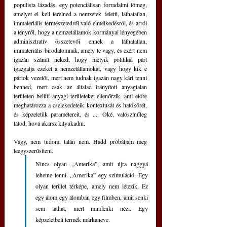
populista lázadás, egy potenciálisan forradalmi tömeg, 
amelyet el kell terelned a nemzetek feletti, láthatatlan, 
immateriális természetedről való elmélkedésről, és arról 
a tényről, hogy a nemzetállamok kormányai lényegében 
adminisztratív összetevői ennek a láthatatlan, 
immateriális birodalomnak, amely te vagy, és ezért nem 
igazán számít neked, hogy melyik politikai párt 
igazgatja ezeket a nemzetállamokat, vagy hogy kik e 
pártok vezetői, mert nem tudnak igazán nagy kárt tenni 
benned, mert csak az általad irányított anyagtalan 
területen belüli anyagi területeket ellenőrzik, ami előre 
meghatározza a cselekedeteik kontextusát és hatókörét, 
és képzeletük paramétereit, és .... Oké, valószínűleg 
látod, hová akarsz kilyukadni.
Vagy, nem tudom, talán nem. Hadd próbáljam meg 
leegyszerűsíteni.
Nincs olyan „Amerika”, amit újra naggyá 
lehetne tenni. „Amerika” egy szimuláció. Egy 
olyan terület térképe, amely nem létezik. Ez 
egy álom egy álomban egy filmben, amit senki 
sem láthat, mert mindenki nézi. Egy 
képzeletbeli termék márkaneve.