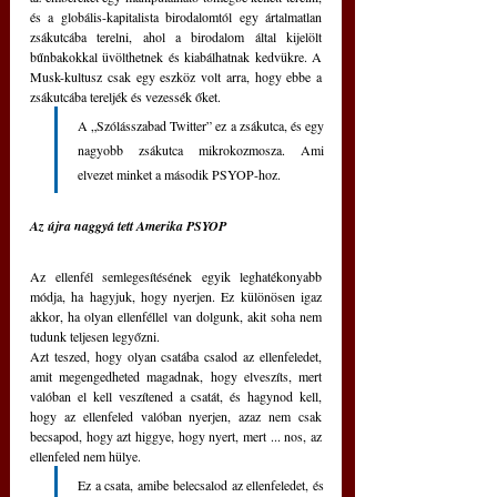
és a globális-kapitalista birodalomtól egy ártalmatlan 
zsákutcába terelni, ahol a birodalom által kijelölt 
bűnbakokkal üvölthetnek és kiabálhatnak kedvükre. A 
Musk-kultusz csak egy eszköz volt arra, hogy ebbe a 
zsákutcába tereljék és vezessék őket.
A „Szólásszabad Twitter” ez a zsákutca, és egy 
nagyobb zsákutca mikrokozmosza. Ami 
elvezet minket a második PSYOP-hoz. 
Az újra naggyá tett Amerika PSYOP
Az ellenfél semlegesítésének egyik leghatékonyabb 
módja, ha hagyjuk, hogy nyerjen. Ez különösen igaz 
akkor, ha olyan ellenféllel van dolgunk, akit soha nem 
tudunk teljesen legyőzni.
Azt teszed, hogy olyan csatába csalod az ellenfeledet, 
amit megengedheted magadnak, hogy elveszíts, mert 
valóban el kell veszítened a csatát, és hagynod kell, 
hogy az ellenfeled valóban nyerjen, azaz nem csak 
becsapod, hogy azt higgye, hogy nyert, mert ... nos, az 
ellenfeled nem hülye.
Ez a csata, amibe belecsalod az ellenfeledet, és 