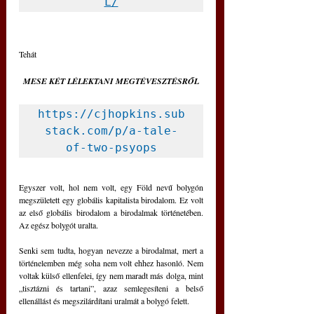
L/
Tehát
MESE KÉT LÉLEKTANI MEGTÉVESZTÉSRŐL
https://cjhopkins.sub
stack.com/p/a-tale-
of-two-psyops
Egyszer volt, hol nem volt, egy Föld nevű bolygón 
megszületett egy globális kapitalista birodalom. Ez volt 
az első globális birodalom a birodalmak történetében. 
Az egész bolygót uralta.
Senki sem tudta, hogyan nevezze a birodalmat, mert a 
történelemben még soha nem volt ehhez hasonló. Nem 
voltak külső ellenfelei, így nem maradt más dolga, mint 
„tisztázni és tartani”, azaz semlegesíteni a belső 
ellenállást és megszilárdítani uralmát a bolygó felett.