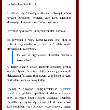
Így hát ehhez látott hozzá.
Ezt először végső ideológiai ellenfele, a Szovjetuniónak 
nevezett birodalom területén tette meg, amelynek 
ideológiája „kommunizmus” néven volt ismert.
Ez volt az úgynevezett „hidegháború utáni korszak”.
Ezt követően a Nagy Közel-Keleten tette, ahol az 
emberek még mindig az „iszlám” nevű vallás szerint 
próbálták élni az életüket.
Ez volt az úgynevezett „Globális háború a 
terror ellen”.
A Terror elleni Globális Háborút eredetileg örökké 
akarták folytatni, és ez így is lett volna, és így is lesz, de 
ideiglenesen fel kellett függeszteni, és át kellett nevezni, 
mert valami váratlan dolog történt.
Egy nap, 2016 nyarán ‒ addig hivatalosan „
A félelem 
nyara
” ‒ a globális-kapitalista birodalom észrevette, 
hogy az egész bolygó feletti uralmával szembeni 
ellenállás egy új formája támadt fel, de nem a volt 
Szovjetunióban vagy a Nagy Közel-Keleten, hanem 