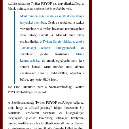
szólásszabadság Twitter PSYOP-ra, épp ellenkezőleg, a 
Musk-kultusz csak szélesebbé és erősebbé vált. 
Mint minden más szekta, ez is áthatolhatatlan a 
tényekkel szemben
. Csak a szektához, a szekta 
vezetőjéhez és a szekta hivatalos narratívájához 
való hűség számít. A Musk-kultusz hívei 
elirányíthatják 
a Twitter Safety oldalaira, ahol a 
„láthatósági szűrést” elmagyarázzák
, és 
számtalan példát hozhatnak 
Musk 
képmutatására
, és ennek egyáltalán nem lesz 
semmi hatása. Mint minden más sikeres 
szektavezér, Elon is feddhetetlen, képtelen a 
bűnre, egy testet öltött isten.
De Elon istenítése nem a Szólásszabadság Twitter 
PSYOP elsődleges célja volt.
A Szólásszabadság Twitter PSYOP elsődleges célja az 
volt, hogy a „Covid-járvány” idején bevezetett Új 
Normális Birodalom parancsát és hűségesküjét 
megtagadó, jelentős kisebbség többségét béklyóba 
terelje, kordába szorítsa és ellenőrzése alá vonja. Ezeket 
az embereket egy manipulálható tömegbe kellett terelni, 