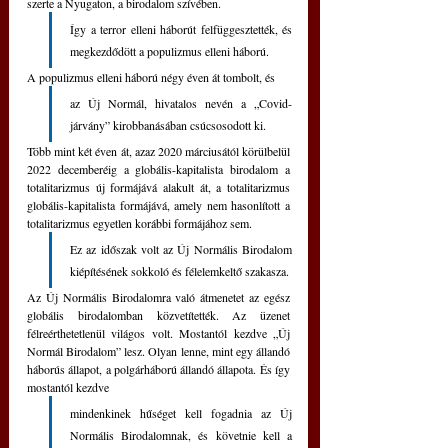
szerte a Nyugaton, a birodalom szívében.
Így a terror elleni háborút felfüggesztették, és 
megkezdődött a populizmus elleni háború.
A populizmus elleni háború négy éven át tombolt, és 
az Új Normál, hivatalos nevén a „Covid-
járvány” kirobbanásában csúcsosodott ki.
Több mint két éven át, azaz 2020 márciusától körülbelül 
2022 decemberéig a globális-kapitalista birodalom a 
totalitarizmus új formájává alakult át, a totalitarizmus 
globális-kapitalista formájává, amely nem hasonlított a 
totalitarizmus egyetlen korábbi formájához sem.
Ez az időszak volt az Új Normális Birodalom 
kiépítésének sokkoló és félelemkeltő szakasza.
Az Új Normális Birodalomra való átmenetet az egész 
globális birodalomban közvetítették. Az üzenet 
félreérthetetlenül világos volt. Mostantól kezdve „Új 
Normál Birodalom” lesz. Olyan lenne, mint egy állandó 
háborús állapot, a polgárháború állandó állapota. És így 
mostantól kezdve 
mindenkinek hűséget kell fogadnia az Új 
Normális Birodalomnak, és követnie kell a 