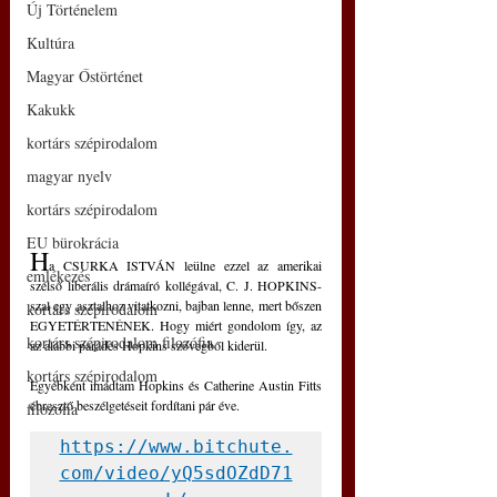
Új Történelem
Kultúra
Magyar Őstörténet
Kakukk
kortárs szépirodalom
magyar nyelv
kortárs szépirodalom
EU bürokrácia
H
a CSURKA ISTVÁN leülne ezzel az amerikai 
emlékezés
szélső liberális drámaíró kollégával, C. J. HOPKINS-
szal egy asztalhoz vitatkozni, bajban lenne, mert bőszen 
kortárs szépirodalom
EGYETÉRTENÉNEK. Hogy miért gondolom így, az 
kortárs szépirodalom filozófia
az alábbi parádés Hopkins szövegből kiderül. 
kortárs szépirodalom
Egyébként imádtam Hopkins és Catherine Austin Fitts 
ébresztő beszélgetéseit fordítani pár éve. 
filozófia
https://www.bitchute.
com/video/yQ5sdOZdD71