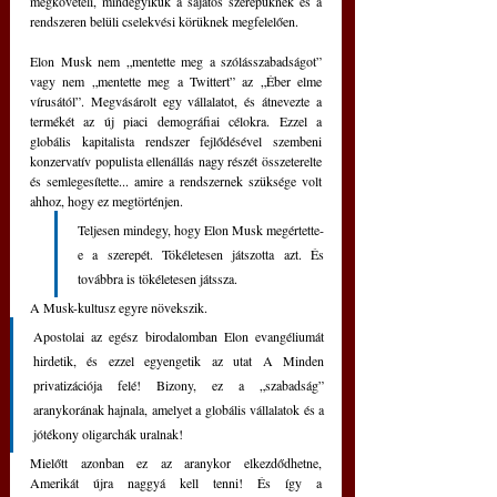
megköveteli, mindegyikük a sajátos szerepüknek és a 
rendszeren belüli cselekvési körüknek megfelelően.
Elon Musk nem „mentette meg a szólásszabadságot” 
vagy nem „mentette meg a Twittert” az „Éber elme 
vírusától”. Megvásárolt egy vállalatot, és átnevezte a 
termékét az új piaci demográfiai célokra. Ezzel a 
globális kapitalista rendszer fejlődésével szembeni 
konzervatív populista ellenállás nagy részét összeterelte 
és semlegesítette... amire a rendszernek szüksége volt 
ahhoz, hogy ez megtörténjen. 
Teljesen mindegy, hogy Elon Musk megértette-
e a szerepét. Tökéletesen játszotta azt. És 
továbbra is tökéletesen játssza.
A Musk-kultusz egyre növekszik. 
Apostolai az egész birodalomban Elon evangéliumát 
hirdetik, és ezzel egyengetik az utat A Minden 
privatizációja felé! Bizony, ez a „szabadság” 
aranykorának hajnala, amelyet a globális vállalatok és a 
jótékony oligarchák uralnak!
Mielőtt azonban ez az aranykor elkezdődhetne, 
Amerikát újra naggyá kell tenni! És így a 