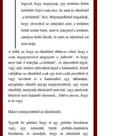
hagyod, hogy megnyerje, egy területen belüli 
területért folyó csata lesz, de amit az ellenfeled 
„a területnek” hisz. Megengedheted magadnak, 
hogy elveszítsd az irányítást ezen a területen 
belüli terület felett, mert te irányítod a területet, 
amelyen belül létezik, és mert az ellenfeled ezt 
nem tudja.
A trükk az, hogy az ellenfeled elhitesse veled, hogy e 
csata megnyerésével megnyerte a „háborút”, és hogy 
most már ő irányítja „a területet”, és elpusztított téged, 
vagy más módon eltávolított téged a hatalomból, holott 
valójában az ellenfeled csak egy testi csalit pusztított el 
vagy távolított el a hatalomból, egy láthatatlan, 
anyagtalan ellenfél anyagi megtestesülését, egy olyan 
ellenfélét, amelynek létezéséről nem tud, vagy amelynek 
létezését nem hajlandó elismerni... feltéve persze, hogy 
te az vagy.
Ekkor semlegesítetted az ellenfeledet.
Tegyük fel például, hogy te egy globális birodalom 
vagy, egy nemzetek feletti globális-kapitalista 
birodalom, és mondjuk, hogy az ellenfeled egy 