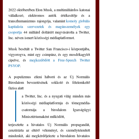
2022 októberében Elon Musk, a multimilliárdos katonai 
vállalkozó, elektromos autók értékesítője és a 
transzhumanizmus rajongója, valamint 
komoly globális 
kapitalista szervezetek és magánszemélyek egy 
csoportja
 44 milliárd dollárért megvásárolta a Twitter, 
Inc. néven ismert közösségi médiaplatformot.
Musk besétált a Twitter San Francisco-i központjába, 
vigyorogva, mint egy csimpánz, és egy mosdókagylót 
cipelve, és 
megkezdődött a Free-Speech Twitter 
PSYOP
.
A populizmus elleni háború és az Új Normális 
Birodalom bevezetésének sokkoló és félelemkeltő 
fázisa alatt
a Twitter, Inc. és a nyugati világ minden más 
közösségi médiaplatformja és tömegmédia-
csatornája a birodalom Igazságügyi 
Minisztériumaként működött, 
terjesztette a hivatalos Új Normális propagandát, 
cenzúrázta az eltérő véleményt, és személytelenített 
mindenkit, aki megkérdőjelezte a birodalom hivatalos 