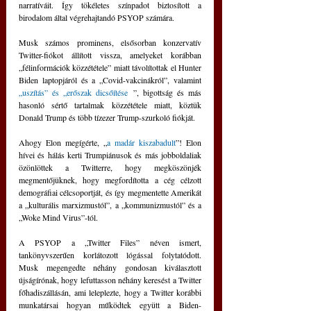
narratíváit. Így tökéletes színpadot biztosított a 
birodalom által végrehajtandó PSYOP számára.
Musk számos prominens, elsősorban konzervatív 
Twitter-fiókot állított vissza, amelyeket korábban 
„félinformációk közzététele” miatt távolítottak el Hunter 
Biden laptopjáról és a „Covid-vakcinákról”, valamint 
„uszítás” és „erőszak dicsőítése
 ”, bigottság és más 
hasonló sértő tartalmak közzététele miatt, köztük 
Donald Trump és több tízezer Trump-szurkoló fiókját.
Ahogy Elon megígérte, „
a madár kiszabadult
”! Elon 
hívei és hálás kerti Trumpiánusok és más jobboldaliak 
özönlöttek a Twitterre, hogy megköszönjék 
megmentőjüknek, hogy megfordította a cég célzott 
demográfiai célcsoportját, és így megmentette Amerikát 
a „kulturális marxizmustól”, a „kommunizmustól” és a 
„Woke Mind Virus”-tól.
A PSYOP a „Twitter Files” néven ismert, 
tankönyvszerűen korlátozott lógással folytatódott. 
Musk megengedte néhány gondosan kiválasztott 
újságírónak, hogy lefuttasson néhány keresést a Twitter 
főhadiszállásán, ami leleplezte, hogy a Twitter korábbi 
munkatársai hogyan működtek együtt a Biden-