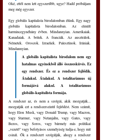
Oké, ettől nem lett egyszerűbb, ugye? Hadd próbáljam 
meg még egyszer.
Egy globális kapitalista birodalomban élünk. Egy nagy 
globális kapitalista birodalomban. Az elmúlt 
harmincegynéhány évben. Mindannyian. Amerikaiak. 
Kanadaiak. A britek. A franciák. Az ausztrálok. 
Németek. Oroszok. Izraeliek. Palesztinok. Irániak. 
Mindannyian.
A globális kapitalista birodalom nem egy 
hatalmas egyénekből álló összeesküvés. Ez 
egy rendszer. És ez a rendszer fejlődik. 
Átalakul. Átalakul. A totalitarizmus új 
formájává alakul. A totalitarizmus 
globális-kapitalista formája.
A rendszer az, és nem a szolgái, akik mozgatják... 
mozgatják ezt a rendszerszintű fejlődést. Nem számít, 
hogy Elon Musk, vagy Donald Trump, vagy Macron, 
vagy Starmer, vagy Netanjahu, vagy Gates, vagy 
Bezos, vagy Soros, vagy bármely más politikai 
„vezető” vagy befolyásos személyiség tudja-e, hogy mit 
csinál. Ők a rendszert szolgálják, ahogy a rendszer 