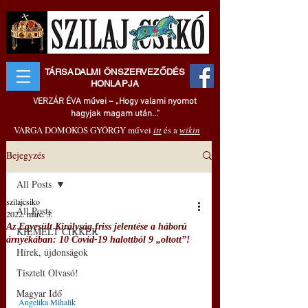
TÁRSADALMI ÖNSZERVEZŐDÉS
HONLAPJA
VERZÁR ÉVA művei – „Hogy valami nyomot
hagyjak magam után..."
VARGA DOMOKOS GYÖRGY művei
itt
és a
wikin
Bejegyzés
All Posts
szilajcsiko
All Posts
2022. márc. 3.
Az Egyesült Királyság friss jelentése a háború
KIEMELT CIKKEK
árnyékában: 10 Covid-19 halottból 9 „oltott”!
Hírek, újdonságok
Tisztelt Olvasó!
Magyar Idő
Angelika Mihalik