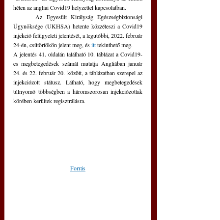
héten az angliai Covid19 helyzettel kapcsolatban.
	Az Egyesült Királyság Egészségbiztonsági 
Ügynöksége (UKHSA) hetente közzéteszi a Covid19 
injekció felügyeleti jelentését, a legutóbbi, 2022. február 
24-én, csütörtökön jelent meg, és 
itt
 tekinthető meg.
A jelentés 41. oldalán található 10. táblázat a Covid19-
es megbetegedések számát mutatja Angliában január 
24. és 22. február 20. között, a táblázatban szerepel az 
injekciózott státusz. Látható, hogy megbetegedések 
túlnyomó többségben a háromszorosan injekciózottak 
körében kerültek regisztrálásra.
Forrás