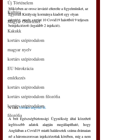
Új Történelem
Miközben az orosz invázió elterelte a figyelmünket, az 
Kultúra
Egyesült Királyság kormánya kiadott egy olyan 
jelentést, amely szerint 10 Covid19 halottból 9 teljesen 
Magyar Őstörténet
beinjekciózott (legalább 2 injekció). 
Kakukk
kortárs szépirodalom
magyar nyelv
kortárs szépirodalom
EU bürokrácia
emlékezés
kortárs szépirodalom
kortárs szépirodalom filozófia
kortárs szépirodalom
A cikk 
forrása angolul itt.
filozófia
A brit Egészségbiztonsági Ügynökség által közzétett 
legfrissebb adatok alapján megállapítható, hogy 
Angliában a Covid19 miatti halálesetek száma drámaian 
nő a háromszorosan injekciózottak körében, míg a nem 