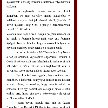
injekciózott lakosság körében a halálozás folyamatosan 
csökken.
	A legfrissebb adatok szerint az elmúlt 
hónapban 10 (tíz) Covid19 miatti halálesetből 9 
haláleset a teljesen beinjekciózottak közül, (legalább 2 
kovid injekció), míg 5-ből 4 pedig a háromszorosan 
szúrtak közül kerül ki.
Valóban sötét napok ezek Ukrajna polgárai számára, és 
ha valaki a főáramú híreket nézi, vagy egy főáramú 
újságot olvas, azt hihetné, hogy az ukránok helyzete az 
egyetlen esemény, amely jelenleg a világon zajlik.
	Az orosz inváziót a BBC News és a Sky News 
a nap 24 órájában, végtelenítve sugározza. Eközben a 
Covid19-ről egy szót sem lehet hallani, pedig az elmúlt 
két évben a média mással sem foglalkozott, mint a 
járványról szóló propaganda és hazugságok szórása.
	Ilyenkor kell arra figyelni, hogy az illetékesek 
csendben, a háttérben sunnyogva milyen rossz híreket 
tesznek közzé, azt remélve, hogy nem figyelnek az 
emberek, hisz egy nemzetközi válságnál nincs is jobb 
eszköz arra, hogy elterelje a közvélemény figyelmét 
arról, ami otthon történik.
	Ezzel együtt nézzük meg, mit tett közzé 
"csendben" az Egyesült Királyság kormánya az elmúlt 