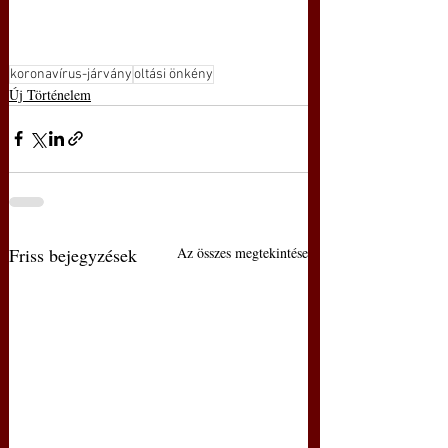
koronavírus-járvány
oltási önkény
Új Történelem
Friss bejegyzések
Az összes megtekintése