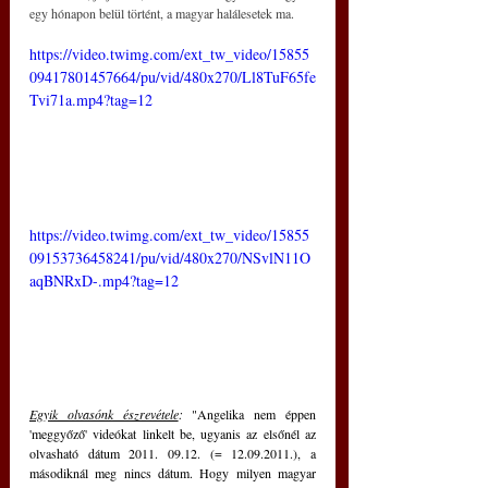
egy hónapon belül történt, a magyar halálesetek ma.
https://video.twimg.com/ext_tw_video/15855
09417801457664/pu/vid/480x270/Ll8TuF65fe
Tvi71a.mp4?tag=12
https://video.twimg.com/ext_tw_video/15855
09153736458241/pu/vid/480x270/NSvlN11O
aqBNRxD-.mp4?tag=12
Egyik olvasónk észrevétele
: 
"Angelika nem éppen 
'meggyőző' videókat linkelt be, ugyanis az elsőnél az 
olvasható dátum 2011. 09.12. (= 12.09.2011.), a 
másodiknál meg nincs dátum. Hogy milyen magyar 