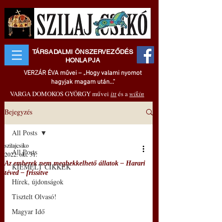
TÁRSADALMI ÖNSZERVEZŐDÉS
HONLAPJA
VERZÁR ÉVA művei – „Hogy valami nyomot
hagyjak magam után..."
VARGA DOMOKOS GYÖRGY művei
itt
és a
wikin
Bejegyzés
All Posts
szilajcsiko
All Posts
2022. okt. 31.
Az emberek nem meghekkelhető állatok – Harari
KIEMELT CIKKEK
téved – frissítve
Hírek, újdonságok
Tisztelt Olvasó!
Magyar Idő