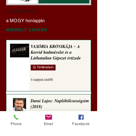
Hajdu Zoltán:
Mi lett a fiúklubok
a Szilaj Csikón
Transzhumanizmus és
a férfi főiskolákkal
a MOGY honlapján
technomorál ‒ 22/28.
(Paul Craig Robert
Rugalmas technomorál:
jegyzete)
KIEMELT CIKKEK
igazságosság
VAXÓRIA KRÓNIKÁJA ‒ A
Korvid hadművelet és a
Láthatatlan Gépezet évtizede
Új Történelem
4 nappal ezelőtt
Darai Lajos: Naplóbölcsességeim
(2018)
Kultúra
Phone
Email
Facebook
aug. 2.