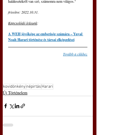
halálesetekről van szó, számomra nem világos."
frissítve: 2022.10.31.
Kapcsolódó írásunk
:
A WEH jövőképe az emberiség számára – Yuval 
Noah Harari történész és társai elképzelései
Tovább a cikkhez
kovidönkény
népirtás
Harari
Új Történelem