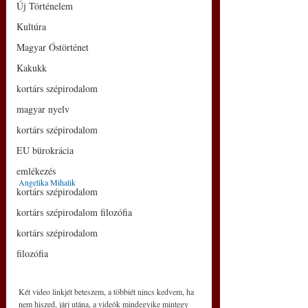
Új Történelem
Kultúra
Magyar Őstörténet
Kakukk
kortárs szépirodalom
magyar nyelv
kortárs szépirodalom
EU bürokrácia
emlékezés
Angelika Mihalik
kortárs szépirodalom
kortárs szépirodalom filozófia
kortárs szépirodalom
filozófia
Két video linkjét beteszem, a többiét nincs kedvem, ha 
nem hiszed, járj utána, a videók mindegyike mintegy 