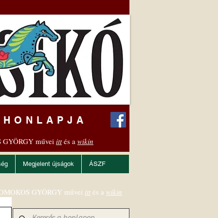
 HONLAPJA
 GYÖRGY művei
itt
és a
wikin
ség
Megjelent újságok
ÁSZF
OMOKOS GYÖRGY művei
itt
és a
wikin