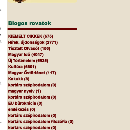
 
Blogos rovatok
 
 
KIEMELT CIKKEK
(675)
675 bejegyzés
 
Hírek, újdonságok
(2771)
2771 bejegyzés
Tisztelt Olvasó!
(156)
156 bejegyzés
Magyar Idő
(4047)
4047 bejegyzés
Új Történelem
(6935)
6935 bejegyzés
Kultúra
(6801)
6801 bejegyzés
Magyar Őstörténet
(117)
117 bejegyzés
Kakukk
(8)
8 bejegyzés
 
kortárs szépirodalom
(0)
0 bejegyzés
magyar nyelv
(1)
1 bejegyzés
kortárs szépirodalom
(0)
0 bejegyzés
EU bürokrácia
(0)
0 bejegyzés
emlékezés
(0)
0 bejegyzés
kortárs szépirodalom
(0)
0 bejegyzés
kortárs szépirodalom filozófia
(0)
0 bejegyzés
kortárs szépirodalom
(0)
0 bejegyzés