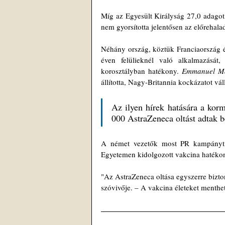
Míg az Egyesült Királyság 27,0 adagot 
nem gyorsította jelentősen az előrehalad
Néhány ország, köztük Franciaország és 
éven felülieknél való alkalmazását
korosztályban hatékony. 
Emmanuel M
állította, Nagy-Britannia kockázatot vál
Az ilyen hírek hatására a korm
000 AstraZeneca oltást adtak 
A német vezetők most PR kampányt i
Egyetemen kidolgozott vakcina hatéko
"Az AstraZeneca oltása egyszerre bizto
szóvivője. – A vakcina életeket menthe