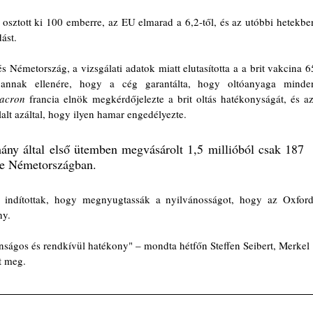
osztott ki 100 emberre, az EU elmarad a 6,2-től, és az utóbbi hetekben
ást. 
Németország, a vizsgálati adatok miatt elutasította a a brit vakcina 65
, annak ellenére, hogy a cég garantálta, hogy oltóanyaga minden
acron
 francia elnök megkérdőjelezte a brit oltás hatékonyságát, és azt
lalt azáltal, hogy ilyen hamar engedélyezte. 
ány által első ütemben megvásárolt 1,5 millióból csak 187 
be Németországban.
ndítottak, hogy megnyugtassák a nyilvánosságot, hogy az Oxfordi
ny.
nságos és rendkívül hatékony" – mondta hétfőn Steffen Seibert, Merkel 
t meg.