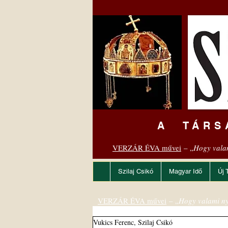
A TÁRS
VERZÁR ÉVA művei
– „
Hogy vala
Szilaj Csikó
Magyar Idő
Új 
VERZÁR ÉVA művei
– „
Hogy valami ny
Vukics Ferenc, Szilaj Csikó