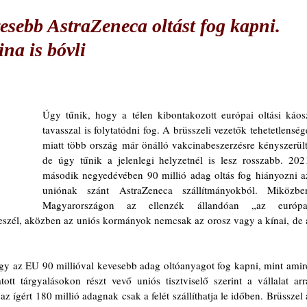
esebb AstraZeneca oltást fog kapni.
na is bóvli
Úgy tűnik, hogy a télen kibontakozott európai oltási káosz
tavasszal is folytatódni fog. A brüsszeli vezetők tehetetlensége
miatt több ország már önálló vakcinabeszerzésre kényszerült,
de úgy tűnik a jelenlegi helyzetnél is lesz rosszabb. 2021
második negyedévében 90 millió adag oltás fog hiányozni az
uniónak szánt AstraZeneca szállítmányokból. Miközben
Magyarországon az ellenzék állandóan „az európai
eszél, aközben az uniós kormányok nemcsak az orosz vagy a kínai, de a
gy az EU 90 millióval kevesebb adag oltóanyagot fog kapni, mint amire
ott tárgyalásokon részt vevő uniós tisztviselő szerint a vállalat arra
 az ígért 180 millió adagnak csak a felét szállíthatja le időben. Brüsszel a