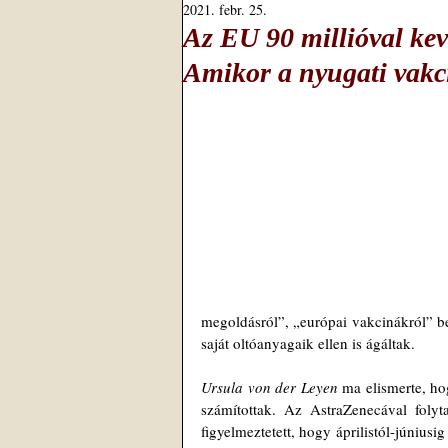
2021. febr. 25.
Az EU 90 millióval kev
Amikor a nyugati vakci
megoldásról”, „európai vakcinákról” b
saját oltóanyagaik ellen is ágáltak.
Ursula von der Leyen 
ma elismerte, ho
számítottak. Az AstraZenecával folytat
figyelmeztetett, hogy áprilistól-júniusig