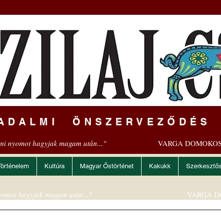
ADALMI ÖNSZERVEZŐDÉS
mi nyomot hagyjak magam után..."
VARGA DOMOKOS
Történelem
Kultúra
Magyar Őstörténet
Kakukk
Szerkesztő
omot hagyjak magam után..."
VARGA D