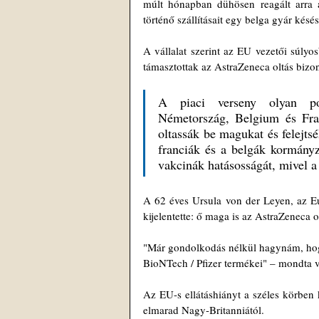
múlt hónapban dühösen reagált arra 
történő szállításait egy belga gyár késés
A vállalat szerint az EU vezetői súlyos
támasztottak az AstraZeneca oltás bizo
A piaci verseny olyan pol
Németország, Belgium és Fran
oltassák be magukat és felejtsék
franciák és a belgák kormányza
vakcinák hatásosságát, mivel a 
A 62 éves Ursula von der Leyen, az Eur
kijelentette: ő maga is az AstraZeneca 
"Már gondolkodás nélkül hagynám, hog
BioNTech / Pfizer termékei" – mondta 
Az EU-s ellátáshiányt a széles körben 
elmarad Nagy-Britanniától.