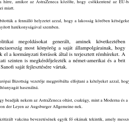
a hírre, amikor az AstraZeneca közölte, hogy csökkentené az EU-ba
ei miatt.
bították a fennálló helyzetet azzal, hogy a lakosság körében kétségeket
nyított hatékonyságával szemben. 
itikai megoldásokat generált, aminek következtében 
ciaország most könyörög a saját állampolgárainak, hogy 
 el a kormányzati források által is terjesztett rémhíreket. A 
ti szinten is megkérdőjelezték a német-amerikai és a brit 
Sanofi saját fejlesztésére vártak.
ópai Bizottság vezetője megpróbálta elfojtani a kételyeket azzal, hogy
oltóanyagát használná.
y beadják nekem az AstraZeneca oltást, csakúgy, mint a Moderna és a 
von der Leyen az Augsburger Allgemeine-nek.
kritizált vakcina bevezetésének egyik fő okának tekintik, amely messze