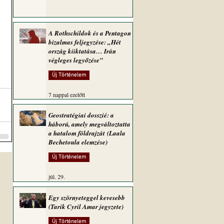
A Rothschildok és a Pentagon
bizalmas feljegyzése: „Hét
ország kiiktatása… Irán
végleges legyőzése”
Új Történelem
7 nappal ezelőtt
Geostratégiai dosszié: a
háború, amely megváltoztatta
a hatalom földrajzát (Laala
Bechetoula elemzése)
Új Történelem
júl. 29.
Egy szörnyeteggel kevesebb
(Tarik Cyril Amar jegyzete)
Új Történelem