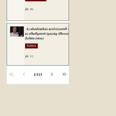
júl. 16.
Az akadémikus nyelvészetről –
az elhallgatott igazság (Hosszú
Zoltán írása)
Kultúra
júl. 11.
1
/
113