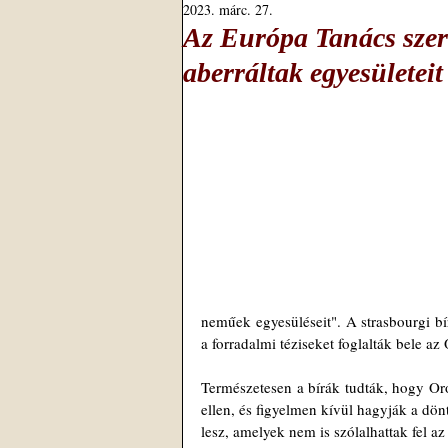
2023. márc. 27.
Az Európa Tanács szer
aberráltak egyesületei
neműek egyesüléseit". A strasbourgi bír
a forradalmi téziseket foglalták bele az
Természetesen a bírák tudták, hogy Oro
ellen, és figyelmen kívül hagyják a dönt
lesz, amelyek nem is szólalhattak fel a