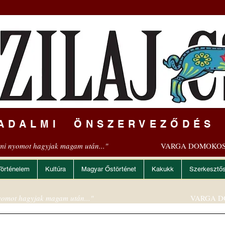
ADALMI ÖNSZERVEZŐDÉS
mi nyomot hagyjak magam után..."
VARGA DOMOKOS
Történelem
Kultúra
Magyar Őstörténet
Kakukk
Szerkesztő
omot hagyjak magam után..."
VARGA D