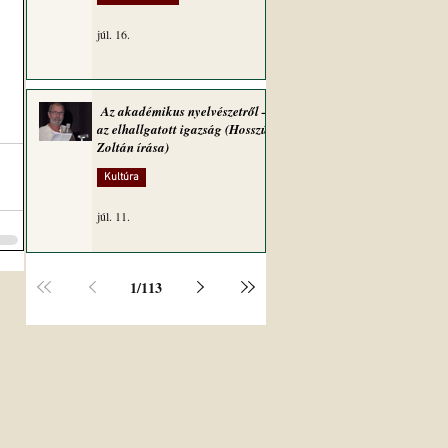
júl. 16.
Az akadémikus nyelvészetről –
az elhallgatott igazság (Hosszú
Zoltán írása)
Kultúra
júl. 11.
1
/
113