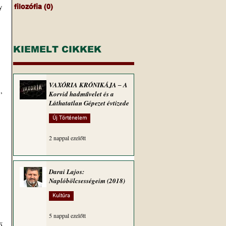
 
filozófia
(0)
0 bejegyzés
KIEMELT CIKKEK
VAXÓRIA KRÓNIKÁJA ‒ A
 
Korvid hadművelet és a
Láthatatlan Gépezet évtizede
Új Történelem
2 nappal ezelőtt
Darai Lajos:
Naplóbölcsességeim (2018)
Kultúra
5 nappal ezelőtt
 