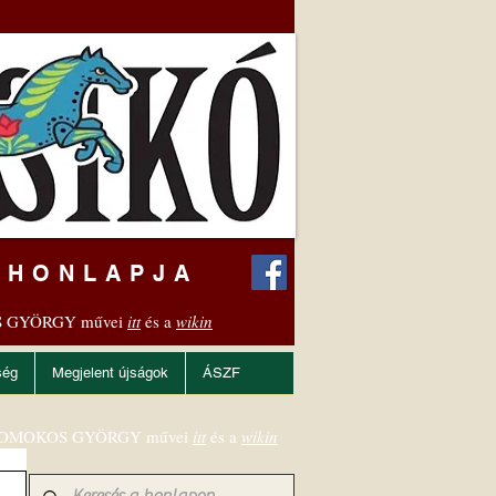
 HONLAPJA
 GYÖRGY művei
itt
és a
wikin
ség
Megjelent újságok
ÁSZF
OMOKOS GYÖRGY művei
itt
és a
wikin