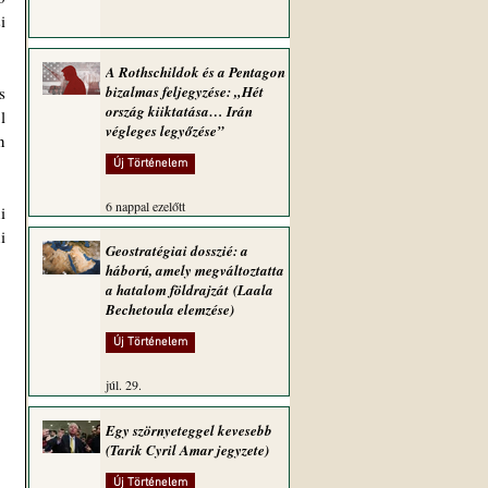
 
A Rothschildok és a Pentagon
 
bizalmas feljegyzése: „Hét
ország kiiktatása… Irán
 
végleges legyőzése”
 
Új Történelem
6 nappal ezelőtt
 
 
Geostratégiai dosszié: a
háború, amely megváltoztatta
a hatalom földrajzát (Laala
Bechetoula elemzése)
Új Történelem
júl. 29.
Egy szörnyeteggel kevesebb
(Tarik Cyril Amar jegyzete)
Új Történelem