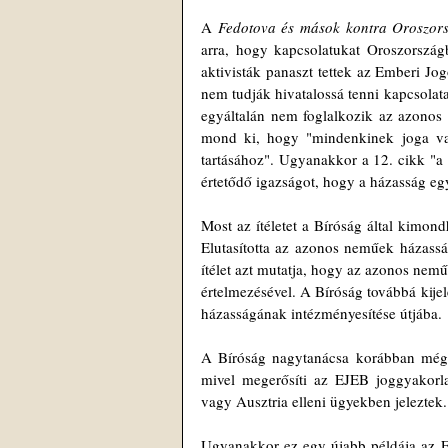
A 
Fedotova és mások kontra Oroszor
arra, hogy kapcsolatukat Oroszországb
aktivisták panaszt tettek az Emberi Jo
nem tudják hivatalossá tenni kapcsolat
egyáltalán nem foglalkozik az azonos
mond ki, hogy "mindenkinek joga van 
tartásához". Ugyanakkor a 12. cikk "a f
értetődő igazságot, hogy a házasság egy
Most az ítéletet a Bíróság által kimond
Elutasította az azonos neműek házasságá
ítélet azt mutatja, hogy az azonos nem
értelmezésével. A Bíróság továbbá kije
házasságának intézményesítése útjába.
A Bíróság nagytanácsa korábban még s
mivel megerősíti az EJEB joggyakorla
vagy Ausztria elleni ügyekben jeleztek.
Ugyanakkor ez egy újabb példája az E