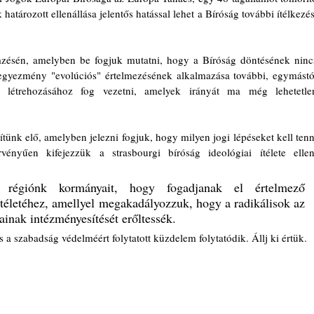
tározott ellenállása jelentős hatással lehet a Bíróság további ítélkezési
mzésén, amelyben be fogjuk mutatni, hogy a Bíróság döntésének nincs
egyezmény "evolúciós" értelmezésének alkalmazása további, egymástól
" létrehozásához fog vezetni, amelyek irányát ma még lehetetlen
nk elő, amelyben jelezni fogjuk, hogy milyen jogi lépéseket kell tenni
nyűen kifejezzük a strasbourgi bíróság ideológiai ítélete elleni
téletéhez, amellyel megakadályozzuk, hogy a radikálisok az 
inak intézményesítését erőltessék.
és a szabadság védelméért folytatott küzdelem folytatódik. Állj ki értük.