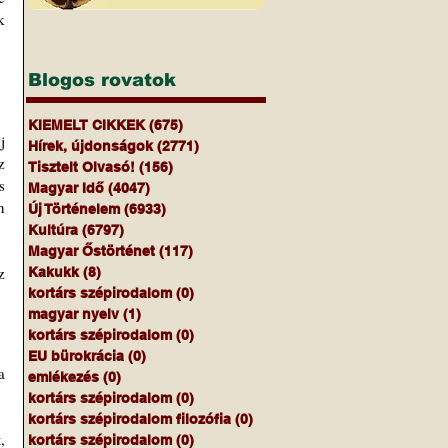
 
Blogos rovatok
KIEMELT CIKKEK
(675)
675 bejegyzés
 
Hírek, újdonságok
(2771)
2771 bejegyzés
 
Tisztelt Olvasó!
(156)
156 bejegyzés
 
Magyar Idő
(4047)
4047 bejegyzés
 
Új Történelem
(6933)
6933 bejegyzés
Kultúra
(6797)
6797 bejegyzés
Magyar Őstörténet
(117)
117 bejegyzés
 
Kakukk
(8)
8 bejegyzés
kortárs szépirodalom
(0)
0 bejegyzés
magyar nyelv
(1)
1 bejegyzés
kortárs szépirodalom
(0)
0 bejegyzés
EU bürokrácia
(0)
0 bejegyzés
 
emlékezés
(0)
0 bejegyzés
kortárs szépirodalom
(0)
0 bejegyzés
kortárs szépirodalom filozófia
(0)
0 bejegyzés
 
kortárs szépirodalom
(0)
0 bejegyzés