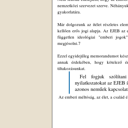
nemzetközi szervezet szerve. Néhányuk ha
gyakorlatára.
Már dolgozunk az ítélet részletes ele
kellően erős jogi alapja. Az EJEB az 
független ideológiai "emberi jogok
megjósolni.7
Ezzel egyidejűleg memorandumot készítü
annak érdekében, hogy kötelező érvé
tiltakozásunkat.
 Fel fogjuk szólítani régiónk kormányait, hogy fogadjanak el értelmező 
nyilatkozatokat az EJEB í
azonos neműek kapcsolata
 Az emberi méltóság, az élet, a család 