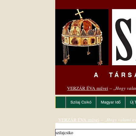
A TÁRS
VERZÁR ÉVA művei
– „
Hogy vala
Szilaj Csikó
Magyar Idő
Új 
VERZÁR ÉVA művei
– „
Hogy valami ny
szilajcsiko