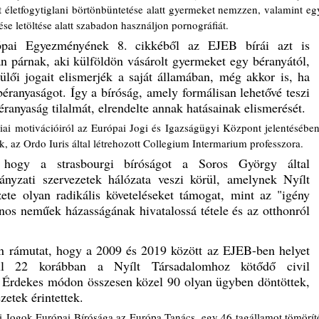
t életfogytiglani börtönbüntetése alatt gyermeket nemzzen, valamint egy
ése letöltése alatt szabadon használjon pornográfiát.
ai Egyezményének 8. cikkéből az EJEB bírái azt is 
n párnak, aki külföldön vásárolt gyermeket egy béranyától, 
lői jogait elismerjék a saját államában, még akkor is, ha 
béranyaságot. Így a bíróság, amely formálisan lehetővé teszi 
éranyaság tilalmát, elrendelte annak hatásainak elismerését.
ai motivációiról az Európai Jogi és Igazságügyi Központ jelentésében,
, az Ordo Iuris által létrehozott Collegium Intermarium professzora.
, hogy a strasbourgi bíróságot a Soros György által 
ányzati szervezetek hálózata veszi körül, amelynek Nyílt 
te olyan radikális követeléseket támogat, mint az "igény 
onos neműek házasságának hivatalossá tétele és az otthonról 
n rámutat, hogy a 2009 és 2019 között az EJEB-ben helyet 
ül 22 korábban a Nyílt Társadalomhoz kötődő civil 
. Érdekes módon összesen közel 90 olyan ügyben döntöttek, 
etek érintettek.
i Jogok Európai Bírósága az Európa Tanács, egy 46 tagállamot tömörítő