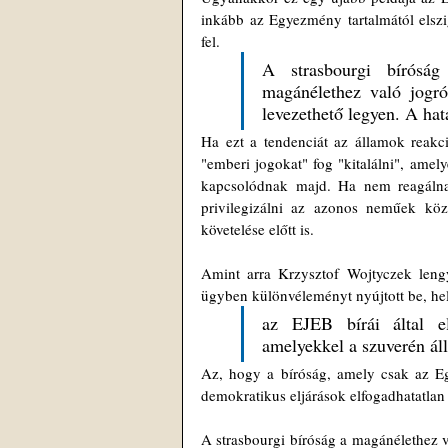
inkább az Egyezmény tartalmától elszig
fel.
A strasbourgi bíróság 
magánélethez való jogró
levezethető legyen. A hat
Ha ezt a tendenciát az államok reakc
"emberi jogokat" fog "kitalálni", ame
kapcsolódnak majd. Ha nem reagálnak 
privilegizálni az azonos neműek közö
követelése előtt is.
Amint arra Krzysztof Wojtyczek lengye
ügyben különvéleményt nyújtott be, hel
az EJEB bírái által elf
amelyekkel a szuverén ál
Az, hogy a bíróság, amely csak az Egy
demokratikus eljárások elfogadhatatlan 
A strasbourgi bíróság a magánélethez va