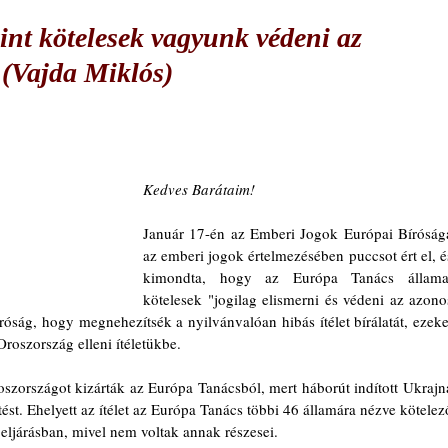
int kötelesek vagyunk védeni az
t (Vajda Miklós)
Kedves Barátaim!
Január 17-én az Emberi Jogok Európai Bírósága
az emberi jogok értelmezésében puccsot ért el, és
kimondta, hogy az Európa Tanács államai
kötelesek "jogilag elismerni és védeni az azonos
óság, hogy megnehezítsék a nyilvánvalóan hibás ítélet bírálatát, ezeket
 Oroszország elleni ítéletükbe.
szországot kizárták az Európa Tanácsból, mert háborút indított Ukrajna
ést. Ehelyett az ítélet az Európa Tanács többi 46 államára nézve kötelező
z eljárásban, mivel nem voltak annak részesei.