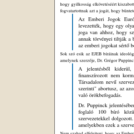
hogy gyilkosság elkövetéséért kiszabot
fogvatartottnak azt a jogát, hogy büntet
Az Emberi Jogok Európ
levezették, hogy egy olya
joga van ahhoz, hogy szü
annak törvényei tiltják a 
az emberi jogokat sértő b
Sok szó esik az EJEB bíráinak ideológi
amelynek szerzője, Dr. Grégor Puppinck
A jelentésből kiderül
finanszírozott nem korm
Társadalom nevű szerveze
szerinti" abortusz, az az
való örökbefogadás.
Dr. Puppinck jelentésébe
foglaló 100 bíró köz
szervezetekkel dolgozott
amelyekben ezek a szervez
Nem szabad elfelejteni, hogy az Ember