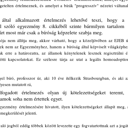
etelten értelmeznek, és amelyet a bírák "progresszív" nézetei váltanak
által alkalmazott értelmezés lehetővé teszi, hogy a 
l szóló egyezmény 8. cikkéből szinte bármilyen tartalom 
árt most már csak a bíróság képzelete szabja meg.
iója nem állítja meg, akkor várható, hogy a közeljövőben az EJEB új
lyek nem az Egyezményhez, hanem a bíróság által képviselt világképhez
erre a határozatra, az államok kénytelenek lesznek regisztrálni és
tti kapcsolatokat. Ez szélesre tárja az utat a legális homoadoption
l bíró, professzor úr, aki 10 éve ítélkezik Strasbourgban, és aki az
yesen mutatott rá, 
ogadott értelmezés olyan új kötelezettségeket teremt, 
lamok soha nem értettek egyet.
ezmény értelmezésére hivatott, ilyen kötelezettségeket állapít meg, a
megkerülését jelenti.
ló jogból eddig többek között levezette egy fogvatartottnak azt a jogát,