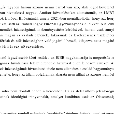
szág
 ügyben három azonos nemű párról van szó, akik jogot követeltek
an hivatalossá tegyék. Amikor követeléseiket elutasították, az LMBT
gok Európai Bíróságánál, amely 2021-ben megállapította, hogy az, hogy
aikat, sérti az Emberi Jogok Európai Egyezményének 8. cikkét. A 8. cikk
 neműek házasságának intézményesítése kérdésével, hanem csak annyit
magán és családi életének, lakásának és levelezésének tiszteletben
érfiak és nők házassághoz való jogáról" beszél, kifejezve azt a magától
 férfi és egy nő egyesülése.
ható legszélesebb körű testület, az EJEB nagykamarája is megerősítette.
nak hivatalossá tételét elrendelő határozat ellen felhozott érveket. Az
űek házasságának hivatalossá tétele nem ellentétes a család hagyományos
lentette, hogy az állam polgárainak akarata nem állhat az azonos neműek
oha nem döntött ebben a kérdésben. Ez az ítélet úttörő jelentőségű,
tának ideológiai irányvonalát, amelyet korábban csak az Olaszország
gyezmény rendelkezéseinek "evolúciós" értelmezésének, amelyet egyre