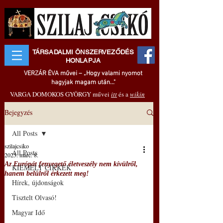
TÁRSADALMI ÖNSZERVEZŐDÉS
HONLAPJA
VERZÁR ÉVA művei – „Hogy valami nyomot
hagyjak magam után..."
VARGA DOMOKOS GYÖRGY művei
itt
és a
wikin
Bejegyzés
All Posts
szilajcsiko
All Posts
2025. márc. 8.
Az Európát fenyegető életveszély nem kívülről,
KIEMELT CIKKEK
hanem belülről érkezett meg!
Hírek, újdonságok
Tisztelt Olvasó!
Magyar Idő