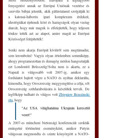
Most bebizonyosodott: Európára a legnagyobb 
fenyegetést annak az Európai Uniónak vezetése és 
szervilis bábjai jelentik, akik gátlástalanul szolgálják ki 
a katonai-háborús ipari komplexum érdekeit, 
ideológiákat építenek köré és hazugságok olyan vastag 
álarcát, hogy már maguk is elfelejtették, hogy teljesen 
tönkre tették azt az alapot, amire magát az Európai 
Közösséget felépítették!
Senki nem akarja Európát kívülről sem megtámadni, 
sem lerombolni! Vagyis olyan értelemben semmiképp, 
ahogy programozottan és demagóg módon hangoztatják 
ezt Londontól Brüsszelig!Soha nem is akarta, ez a 
Napnál is világosabb volt 2007-ig, amikor egy 
fordulatot hajtott végre a NATO és nyíltan deklarálta, 
kimondta, hogy Oroszország meggyengítése a célja, sőt 
Oroszország szétdarabolására is készültek tervek.
 De
legfőképp tudható és világos volt 
Zbigniew Brzezinski 
óta
, hogy
"Az USA világhatalma Ukrajnán keresztül 
vezet!"
A 2007-es müncheni biztonsági konferenciát szokták 
emlegetni történelmi eseményként, amikor Putyin 
világosan megmondta és szinte könyörgött a NATO-