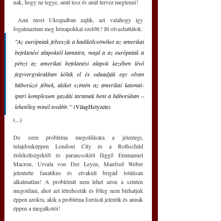
nak, hogy ne tegye, amit tesz és amit tervez megtenni!
 Ami most Ukrajnában zajlik, azt valahogy így 
fogalmaztam meg hónapokkal ezelőtt:! Itt olvashattátok:
"Az európaiak felveszik a hadikölcsönöket az amerikai 
befektetési alapoktól kamatra, majd a az európaiak a 
pénzt az amerikai befektetési alapok kezében lévő 
fegyvergyárakban költik el és odaadják egy olyan 
háborúzó félnek, akiket szintén az amerikai katonai-
ipari komplexum gazdái tartanak bent a háborúban 
–
lehetőleg minél tovább.”
 (VilagHelyzete)
(...)
De ezen probléma megoldására a jelenlegi, 
tulajdonképpen Londoni City és a Rothschild 
érdekeltségektől és parancsoktól függő Emmanuel 
Macron, Ursula von Der Leyen, Manfred Weber 
jelentette fanatikus és elvakult brigád totálisan 
alkalmatlan! A problémát nem lehet azon a szinten 
megoldani, ahol azt létrehozták és főleg nem bízhatjuk 
éppen azokra, akik a probléma forrását jelentik és annak 
éppen a megalkotói!