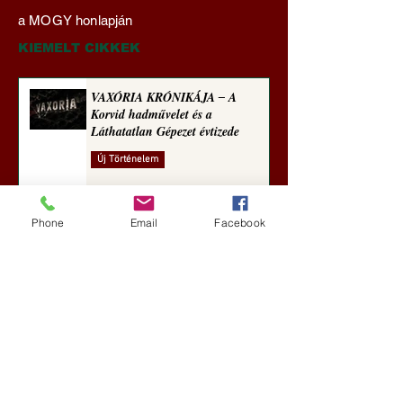
Transzhumanizmus és
‒ A Korvid hadműv
a MOGY honlapján
technomorál ‒ 21/28.
és a Láthatatlan Gé
Rugalmas technomorál:
évtizede
KIEMELT CIKKEK
alázatosság
VAXÓRIA KRÓNIKÁJA ‒ A
Korvid hadművelet és a
Láthatatlan Gépezet évtizede
Új Történelem
1 nappal ezelőtt
Phone
Email
Facebook
Darai Lajos: Naplóbölcsességeim
(2018)
Kultúra
4 nappal ezelőtt