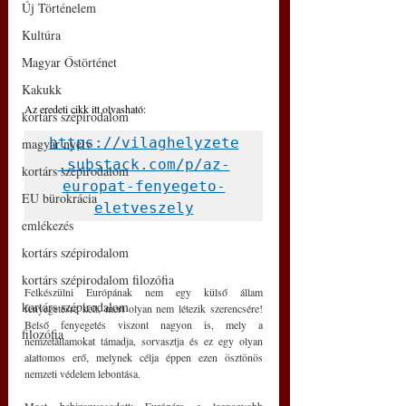
Új Történelem
Kultúra
Magyar Őstörténet
Kakukk
Az eredeti cikk itt olvasható: 
kortárs szépirodalom
https://vilaghelyzete
magyar nyelv
.substack.com/p/az-
kortárs szépirodalom
europat-fenyegeto-
EU bürokrácia
eletveszely
emlékezés
kortárs szépirodalom
kortárs szépirodalom filozófia
Felkészülni Európának nem egy külső állam 
kortárs szépirodalom
fenyegetésre kell, mert olyan nem létezik szerencsére! 
Belső fenyegetés viszont nagyon is, mely a 
filozófia
nemzetállamokat támadja, sorvasztja és ez egy olyan 
alattomos erő, melynek célja éppen ezen ösztönös 
nemzeti védelem lebontása.