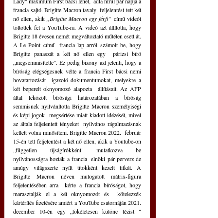
Lady" maximum First bácsi lehet,  adta hírül pár napja a 
francia sajtó. Brigitte Macron tavaly  feljelentést tett két 
nő ellen, akik 
„Brigitte Macron egy férfi"
  című videót 
töltöttek fel a YouTube-ra. A videó azt állította, hogy  
Brigitte 18 évesen nemét megváltoztató műtéten esett át. 
A Le Point című  francia lap arról számolt be, hogy 
Brigitte panaszát a két nő ellen egy  párizsi bíró 
„megsemmisítette". Ez pedig bizony azt jelenti, hogy a  
bíróság elégségesnek vélte a francia First bácsi nemi 
hovatartozását  igazoló dokumentumokat, melyekre a 
két beperelt oknyomozó alapozta  állításait. Az AFP 
által leközölt bírósági határozatában a bíróság  
semmisnek nyilvánította Brigitte Macron személyiségi 
és képi jogok  megsértése miatt kiadott idézését, mivel 
az általa feljelentett tényeket  nyilvános rágalmazásnak 
kellett volna minősíteni. Brigitte Macron 2022.  február 
15-én tett feljelentést a két nő ellen, akik a Youtube-on  
„független újságírókként" mutatkozva be 
nyilvánosságra hozták a francia  elnöki pár perverz de 
amúgy világszerte nyílt titokként kezelt titkát. A  
Brigitte Macron néven mutogatott mátrix-figura 
feljelentésében arra  kérte a francia bíróságot, hogy 
marasztalják el a két oknyomozót és  kötelezzék 
kártérítés fizetésére amiért a YouTube csatornáján 2021.  
december 10-én egy „tökéletesen különc tézist " 