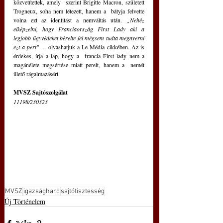
közvetítettek, amely  szerint Brigitte Macron, született 
Trogneux, soha nem létezett, hanem a  bátyja felvette 
volna ezt az identitást a nemváltás után. 
„Nehéz 
elképzelni, hogy Franciaország First Lady aki a 
legjobb ügyvédeket bérelte fel mégsem tudta megnyerni 
ezt a pert"
  – olvashatjuk a Le Média cikkében. Az is 
érdekes, írja a lap, hogy a  francia First lady nem a 
magánélete megsértése miatt perelt, hanem a  nemét 
illető rágalmazásért.
MVSZ Sajtószolgálat
11198/230323
MVSZ
igazságharc
sajtótisztesség
Új Történelem