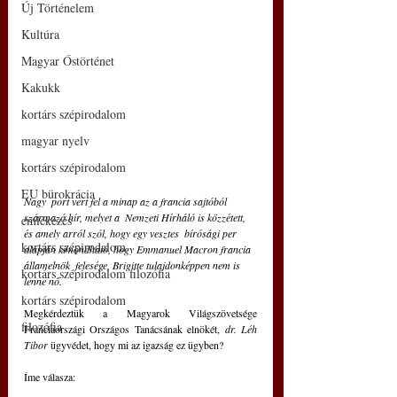
Új Történelem
Kultúra
Magyar Őstörténet
Kakukk
kortárs szépirodalom
magyar nyelv
kortárs szépirodalom
EU bürokrácia
Nagy  port vert fel a minap az a francia sajtóból 
származó hír, melyet a  Nemzeti Hírháló is közzétett, 
emlékezés
és amely arról szól, hogy egy vesztes  bírósági per 
kortárs szépirodalom
alapján kimondható, hogy Emmanuel Macron francia 
államelnök  felesége, Brigitte tulajdonképpen nem is 
kortárs szépirodalom filozófia
lenne nő.
kortárs szépirodalom
Megkérdeztük a Magyarok Világszövetsége 
filozófia
Franciaországi Országos Tanácsának elnökét, 
dr. Léh 
Tibor
 ügyvédet, hogy mi az igazság ez ügyben?
Íme válasza: