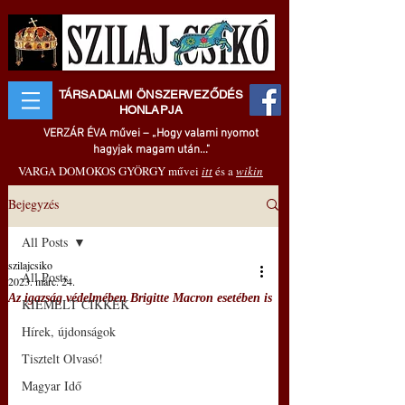
TÁRSADALMI ÖNSZERVEZŐDÉS
HONLAPJA
VERZÁR ÉVA művei – „Hogy valami nyomot
hagyjak magam után..."
VARGA DOMOKOS GYÖRGY művei
itt
és a
wikin
Bejegyzés
All Posts
szilajcsiko
All Posts
2023. márc. 24.
Az igazság védelmében Brigitte Macron esetében is
KIEMELT CIKKEK
Hírek, újdonságok
Tisztelt Olvasó!
Magyar Idő