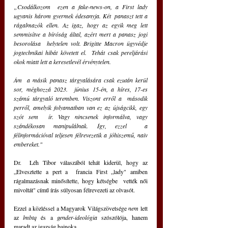
„Csodálkozom  ezen a fake-news-on, a First lady 
ugyanis három gyermek édesanyja. Két  panaszt tett a 
rágalmazók ellen. Az igaz, hogy az egyik meg lett  
semmisítve a bíróság által, azért mert a panasz jogi 
besorolása  helytelen volt. Brigitte Macron ügyvédje 
jogtechnikai hibát követett el.  Tehát csak pereljárási 
okok miatt lett a keresetlevél érvénytelen. 
Ám  a másik panasz tárgyalására csak ezután kerül 
sor, méghozzá 2023.  június 15-én, a híres, 17-es 
számú tárgyaló teremben. Viszont erről a  második 
perről, amelyik folyamatban van ez az újságcikk, egy 
szót sem  ír. Vagy nincsenek informálva, vagy 
szándékosan manipulálnak. Így, ezzel  a 
félinformációval teljesen félrevezetik a jóhiszemű, naiv 
embereket."
Dr.  Léh Tibor válaszából tehát kiderül, hogy az 
„Elvesztette a pert a  francia First „lady" amiben 
rágalmazásnak minősítette, hogy kétségbe  vették női 
mivoltát" című írás súlyosan félrevezeti az olvasót.
Ezzel a közléssel a Magyarok Világszövetsége 
nem 
lett 
az 
lmbtq
 és a 
gender-ideológia
 szószólója, hanem 
maradt az igazság bajnoka. 