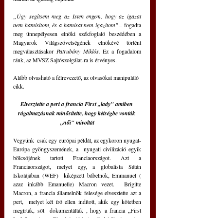
„Úgy segítsem meg az Isten engem, hogy az igazat 
nem hamisítom, és a hamisat nem igazítom"
 – fogadta 
meg ünnepélyesen elnöki székfoglaló beszédében a 
Magyarok Világszövetségének elnökévé történt 
megválasztásakor 
Patrubány Miklós.
 Ez a fogadalom 
ránk, az MVSZ Sajtószolgálat-ra is érvényes.
Alább olvasható a félrevezető, az olvasókat manipuláló 
cikk.
Elvesztette a pert a francia First „lady" amiben 
rágalmazásnak minősítette, hogy kétségbe vonták 
„női" mivoltát
Vegyünk  csak egy európai példát, az egykoron nyugat-
Európa gyöngyszemének, a  nyugati civilizáció egyik 
bölcsőjének tartott Franciaországot. Azt a  
Franciaországot, melyet egy, a globalista Sátán 
Iskolájában (WEF)  kiképzett bábelnök, Emmanuel ( 
azaz inkább Emanuelle) Macron vezet.  Brigitte 
Macron, a francia államelnök felesége elvesztette azt a 
pert,  melyet két író ellen indított, akik egy kötetben 
megírták, sőt  dokumentálták , hogy a francia „First 