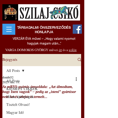
TÁRSADALMI ÖNSZERVEZŐDÉS
HONLAPJA
VERZÁR ÉVA művei – „Hogy valami nyomot
hagyjak magam után..."
VARGA DOMOKOS GYÖRGY művei
itt
és a
wikin
Bejegyzés
All Posts
dombi52
All Posts
2025. dec. 11.
Az mRNS-gyártás árnyoldala: „Azt álmodtam,
KIEMELT CIKKEK
hogy Isten vagyok” – pedig az „isteni” gyártósor
Hírek, újdonságok
nem kevés selejtet is termelt...
Tisztelt Olvasó!
Magyar Idő