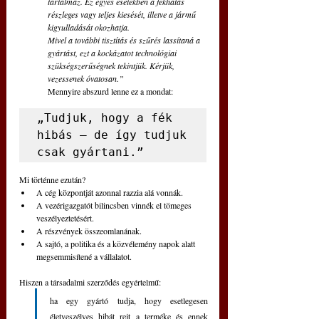
tartalmaz. Ez egyes esetekben a fékhatás 
részleges vagy teljes kiesését, illetve a jármű 
kigyulladását okozhatja.
Mivel a további tisztítás és szűrés lassítaná a 
gyártást, ezt a kockázatot technológiai 
szükségszerűségnek tekintjük. Kérjük, 
vezessenek óvatosan.”
Mennyire abszurd lenne ez a mondat:
„Tudjuk, hogy a fék 
hibás – de így tudjuk 
csak gyártani.”
Mi történne ezután?
A cég központját azonnal razzia alá vonnák.
A vezérigazgatót bilincsben vinnék el tömeges 
veszélyeztetésért.
A részvények összeomlanának.
A sajtó, a politika és a közvélemény napok alatt 
megsemmisítené a vállalatot.
Hiszen a társadalmi szerződés egyértelmű:
ha egy gyártó tudja, hogy esetlegesen 
életveszélyes hibát rejt a terméke és ennek 