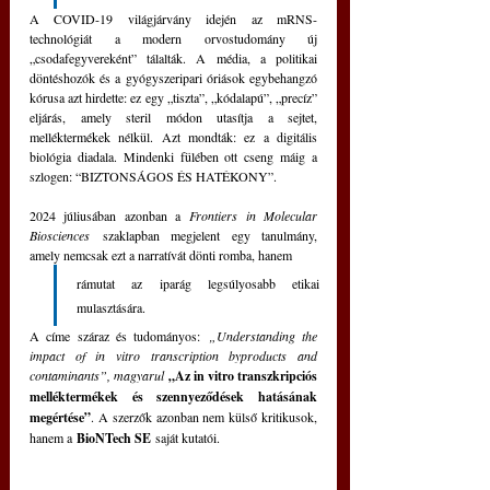
A COVID-19 világjárvány idején az mRNS-
technológiát a modern orvostudomány új 
„csodafegyvereként” tálalták. A média, a politikai 
döntéshozók és a gyógyszeripari óriások egybehangzó 
kórusa azt hirdette: ez egy „tiszta”, „kódalapú”, „precíz” 
eljárás, amely steril módon utasítja a sejtet, 
melléktermékek nélkül. Azt mondták: ez a digitális 
biológia diadala. Mindenki fülében ott cseng máig a 
szlogen: “BIZTONSÁGOS ÉS HATÉKONY”.
2024 júliusában azonban a 
Frontiers in Molecular 
Biosciences
 szaklapban megjelent egy tanulmány, 
amely nemcsak ezt a narratívát dönti romba, hanem 
rámutat az iparág legsúlyosabb etikai 
mulasztására. 
A címe száraz és tudományos: 
„Understanding the 
impact of in vitro transcription byproducts and 
contaminants”, magyarul 
„Az in vitro transzkripciós 
melléktermékek és szennyeződések hatásának 
megértése”
. A szerzők azonban nem külső kritikusok, 
hanem a 
BioNTech SE
 saját kutatói.