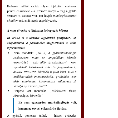
Emberek milliói kaptak olyan injekciót, amelynek 
pontos összetétele – a „szemét” aránya – még a gyártó 
számára is változó volt. Ezt hívják 
minőségbiztosítási 
rémálomnak
, amit mégis engedélyeztek.
A nagy átverés: A tájékozott beleegyezés hiánya
Itt érünk el a történet legsötétebb pontjához. Az 
oltópontokon a pácienseket megfosztották a valós 
információtól.
Nem mondták: 
„Nézze, a gyártástechnológia 
sajátossága miatt az ampullában jelentős 
mennyiségű – akár több tíz százaléknyi – nem 
szándékolt RNS-termék (abortív fragmentumok, 
dsRNS, RNS:DNS hibridek) is jelen lehet. Ezek a 
melléktermékek immunreakciót, gyulladást vagy 
akár autoimmun folyamatokat válthatnak ki. 
Vállalja ezt a kockázatot?”
Helyette azt mondták: 
„Tökéletesen tiszta, 
biztonságos, lebomlik.”
Ez nem egyszerűen marketingfogás volt, 
hanem az orvosi etika sárba tiprása. 
A gyártók pontosan tudták – hiszen évtizedes 