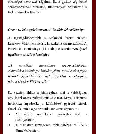
ellenséges szervezet rágalma. Ez a gyártó cég belső 
szakembereinek hivatalos, tudományos beismerése a 
technológia korlátairól.
Orosz rulett a gyártósoron: A tisztítás lehetetlensége
A legmegdöbbentőbb a technikai korlát cinikus 
kezelése. Miért nem szűrik ki ezeket a szennyezőket? A 
BioNTech tanulmánya (11. oldal) elismeri: 
mert ipari 
léptékben ez szinte lehetetlen.
„A termékkel kapcsolatos szennyeződések... 
eltávolítása különleges kihívást jelent, mivel ezek a fajok 
hasonló fizikai-kémiai tulajdonságokkal rendelkeznek, 
mint a végső mRNS termék.”
Ez vezetett ahhoz a jelenséghez, ami a valóságban 
egy 
ipari orosz ruletté
 tette az oltást. Mivel a tisztítás 
hatásfoka ingadozik, a különböző gyártási tételek 
(batch-ek) minősége drasztikusan eltért egymástól.
Az egyik ampullában kevesebb volt a 
szennyeződés.
A másikban lényegesen több dsRNA és RNS-
törmelék lehetett.