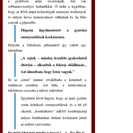
a gyártósor, amin összerakják, tele van 
robbanásveszélyes hulladékkal. Ő tudta a legjobban, 
hogy az RNS-alapú technológiák mennyire érzékenyek 
és milyen heves immunválaszt válthatnak ki, ha hiba 
csúszik a gépezetbe. 
Mégsem figyelmeztetett a gyártási 
szennyeződések kockázatára. 
Helyette a felfedezés pillanatáról így vallott egy 
interjúban:
„A sejtek – minden korábbi gyakorlattól 
eltérően – elkezdték a fehérje előállítását... 
Azt álmodtam, hogy Isten vagyok.”
Ez az „isteni” mámor elvakíthatta a kutatónőt a 
realitással szemben. Azt hitte, a módosítással 
tökéletesre csiszolta a művet, miközben 
figyelmen kívül hagyta, hogy az ipari gyártás 
során keletkező szennyeződések és a túl jól 
sikerült, „bombabiztos” mRNS kombinációja 
milyen beláthatatlan élettani kockázatot jelent 
az emberi szervezetre.
De miért lehet még mindig a piacon? – A „Too Big to 