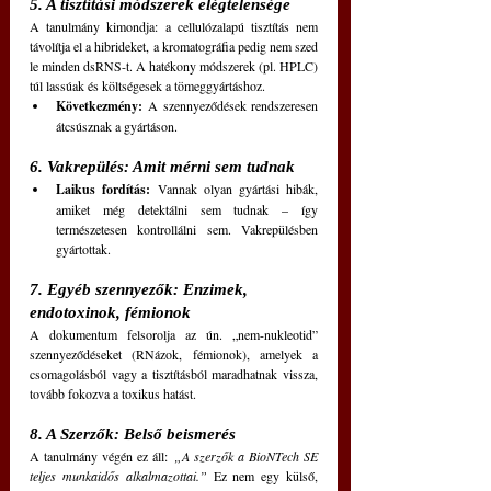
5. A tisztítási módszerek elégtelensége
A tanulmány kimondja: a cellulózalapú tisztítás nem 
távolítja el a hibrideket, a kromatográfia pedig nem szed 
le minden dsRNS-t. A hatékony módszerek (pl. HPLC) 
túl lassúak és költségesek a tömeggyártáshoz.
Következmény:
 A szennyeződések rendszeresen 
átcsúsznak a gyártáson.
6. Vakrepülés: Amit mérni sem tudnak
Laikus fordítás:
 Vannak olyan gyártási hibák, 
amiket még detektálni sem tudnak – így 
természetesen kontrollálni sem. Vakrepülésben 
gyártottak.
7. Egyéb szennyezők: Enzimek, 
endotoxinok, fémionok
A dokumentum felsorolja az ún. „nem-nukleotid” 
szennyeződéseket (RNázok, fémionok), amelyek a 
csomagolásból vagy a tisztításból maradhatnak vissza, 
tovább fokozva a toxikus hatást.
8. A Szerzők: Belső beismerés
A tanulmány végén ez áll: 
„A szerzők a BioNTech SE 
teljes munkaidős alkalmazottai.” 
Ez nem egy külső, 