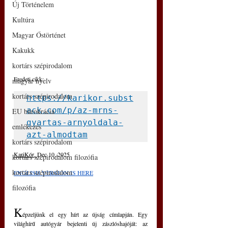
Új Történelem
Kultúra
Magyar Őstörténet
Kakukk
kortárs szépirodalom
Eredeti cikk: 
magyar nyelv
kortárs szépirodalom
https://karikor.subst
ack.com/p/az-mrns-
EU bürokrácia
gyartas-arnyoldala-
emlékezés
azt-almodtam
kortárs szépirodalom
KariKór
, 
Dec 10, 2025
kortárs szépirodalom filozófia
kortárs szépirodalom
ENGLISH VERSION IS HERE
filozófia
K
épzeljünk el egy hírt az újság címlapján. Egy 
világhírű autógyár bejelenti új zászlóshajóját: az 