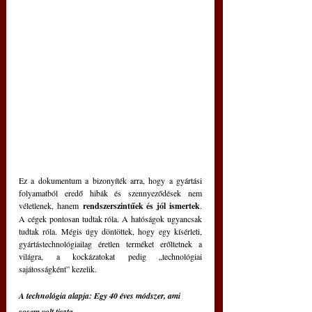
Ez a dokumentum a bizonyíték arra, hogy a gyártási 
folyamatból eredő hibák és szennyeződések nem 
véletlenek, hanem 
rendszerszintűek és jól ismertek
. 
A cégek pontosan tudtak róla. A hatóságok ugyancsak 
tudtak róla. Mégis úgy döntöttek, hogy egy kísérleti, 
gyártástechnológiailag éretlen terméket erőltetnek a 
világra, a kockázatokat pedig „technológiai 
sajátosságként” kezelik.
A technológia alapja: Egy 40 éves módszer, ami 
sosem volt tiszta