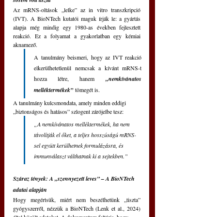
Az mRNS-oltások „lelke” az in vitro transzkripció 
(IVT). A BioNTech kutatói maguk írják le: a gyártás 
alapja még mindig egy 1980-as években fejlesztett 
reakció. Ez a folyamat a gyakorlatban egy kémiai 
aknamező. 
A tanulmány beismeri, hogy az IVT reakció 
elkerülhetetlenül nemcsak a kívánt mRNS-t 
hozza létre, hanem 
„nemkívánatos 
melléktermékek”
tömegét is.
A tanulmány kulcsmondata, amely minden eddigi 
„biztonságos és hatásos” szlogent zárójelbe tesz:
„A nemkívánatos melléktermékek, ha nem 
távolítják el őket, a teljes hosszúságú mRNS-
sel együtt kerülhetnek formulázásra, és 
immunválaszt válthatnak ki a sejtekben.”
Száraz tények: A „szennyezett leves” – A BioNTech 
adatai alapján
Hogy megértsük, miért nem beszélhetünk „tiszta” 
gyógyszerről, nézzük a BioNTech (Lenk et al., 2024) 
által közölt adatokat. A dokumentum feltárja, hogy 