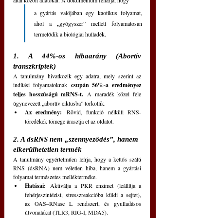
a gyártás valójában egy kaotikus folyamat, 
ahol a „gyógyszer” mellett folyamatosan 
termelődik a biológiai hulladék.
1. A 44%-os hibaarány (Abortív 
transzkriptek)
A tanulmány hivatkozik egy adatra, mely szerint az 
indítási folyamatoknak 
csupán 56%-a eredményez 
teljes hosszúságú mRNS-t.
 A maradék közel fele 
úgynevezett „abortív ciklusba” torkollik.
Az eredmény:
 Rövid, funkció nélküli RNS-
töredékek tömege árasztja el az oldatot.
2. A dsRNS nem „szennyeződés”, hanem 
elkerülhetetlen termék
A tanulmány egyértelműen leírja, hogy a kettős szálú 
RNS (dsRNA) nem véletlen hiba, hanem a gyártási 
folyamat természetes mellékterméke.
Hatásai:
 Aktiválja a PKR enzimet (leállítja a 
fehérjeszintézist, stresszreakcióba küldi a sejtet), 
az OAS–RNase L rendszert, és gyulladásos 
útvonalakat (TLR3, RIG-I, MDA5).