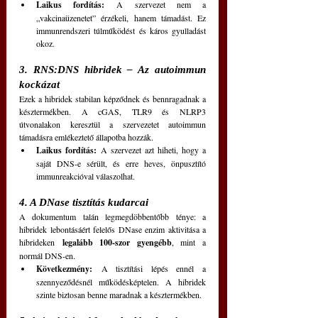
Laikus fordítás:
 A szervezet nem a 
„vakcinaüzenetet” érzékeli, hanem támadást. Ez 
immunrendszeri túlműködést és káros gyulladást 
okoz.
3. RNS:DNS hibridek – Az autoimmun 
kockázat
Ezek a hibridek stabilan képződnek és bennragadnak a 
késztermékben. A cGAS, TLR9 és NLRP3 
útvonalakon keresztül a szervezetet autoimmun 
támadásra emlékeztető állapotba hozzák.
Laikus fordítás:
 A szervezet azt hiheti, hogy a 
saját DNS-e sérült, és erre heves, önpusztító 
immunreakcióval válaszolhat.
4. A DNase tisztítás kudarcai
A dokumentum talán legmegdöbbentőbb ténye: a 
hibridek lebontásáért felelős DNase enzim aktivitása a 
hibrideken 
legalább 100-szor gyengébb
, mint a 
normál DNS-en.
Következmény:
 A tisztítási lépés ennél a 
szennyeződésnél működésképtelen. A hibridek 
szinte biztosan benne maradnak a késztermékben.