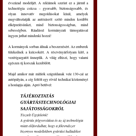
évszázad modelljét. A reklámok szerint ez a jármű a 
technológia csúcsa – gyorsabb, biztonságosabb, és 
olyan innovatív megoldásokat kínál, amelyek 
megváltoztatják az autózásról szóló minden korábbi 
elképzelésünket, mind biztonságosságban, mind 
sebességben. Ráadásul kormányzati támogatással 
ingyen juthat mindenki hozzá!
A kormányok sorban állnak a beszerzésért. Az emberek 
tülekednek a kulcsokért. A részvényárfolyam kilő, a 
vezérigazgatót ünneplik. A világ elhiszi, hogy valami 
egészen új korszak kezdődött.
Majd amikor már milliók száguldanak vele 130-cal az 
autópályán, a cég feltölt egy rövid technikai közleményt 
a honlapja alján. Apró betűvel:
TÁJÉKOZTATÁS 
GYÁRTÁSTECHNOLÓGIAI 
SAJÁTOSSÁGOKRÓL
Tisztelt Ügyfeleink!
A gyártás felgyorsítása és az új technológia 
miatt előfordulhat, hogy a fékrendszer 
bizonyos modellekben gyártási hulladékot 