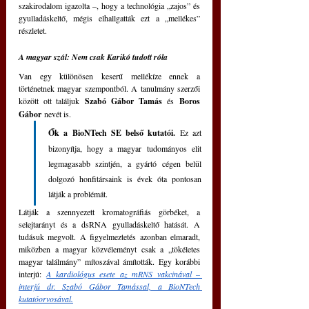
szakirodalom igazolta –, hogy a technológia „zajos” és 
gyulladáskeltő, mégis elhallgatták ezt a „mellékes” 
részletet.
A magyar szál: Nem csak Karikó tudott róla
Van egy különösen keserű mellékíze ennek a 
történetnek magyar szempontból. A tanulmány szerzői 
között ott találjuk 
Szabó Gábor Tamás
 és 
Boros 
Gábor
 nevét is.
Ők a BioNTech SE belső kutatói. 
Ez azt 
bizonyítja, hogy a magyar tudományos elit 
legmagasabb szintjén, a gyártó cégen belül 
dolgozó honfitársaink is évek óta pontosan 
látják a problémát. 
Látják a szennyezett kromatográfiás görbéket, a 
selejtarányt és a dsRNA gyulladáskeltő hatását. A 
tudásuk megvolt. A figyelmeztetés azonban elmaradt, 
miközben a magyar közvéleményt csak a „tökéletes 
magyar találmány” mítoszával ámították. Egy korábbi 
interjú: 
A kardiológus esete az mRNS vakcinával – 
interjú dr. Szabó Gábor Tamással, a BioNTech 
kutatóorvosával.