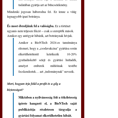
tudatában gyártja azt az bűncselekmény.
Mindenki jogosan háborodna fel. Ez lenne a világ 
legnagyobb ipari botránya.
És most ébredjünk fel a valóságba. 
Ez a történet 
ugyanis nem teljesen fikció – csak a szereplők mások. 
Amikor egy autógyár hibázik, azt botránynak hívjuk. 
Amikor a BioNTech 2024-es tanulmánya 
elismeri, hogy a „csodavakcina” gyártása során 
elkerülhetetlenül keletkezik 10-20% 
gyulladáskeltő selejt és gyártási hulladék, 
amelyet emberek millióinak testébe 
fecskendeztek… azt „tudománynak” nevezik.
Mert, hogyan írja felül a profit és a gőg a 
biztonságot?
Miközben a nyilvánosság felé a tökéletesség 
ígérete hangzott el, a BioNTech saját 
publikációja részletesen tárgyalja a 
gyártási folyamat elkerülhetetlen hibáit.