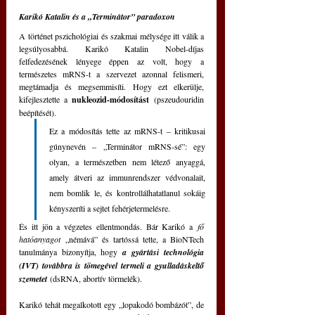
Karikó Katalin és a „Terminátor” paradoxon
A történet pszichológiai és szakmai mélysége itt válik a 
legsúlyosabbá. Karikó Katalin Nobel-díjas 
felfedezésének lényege éppen az volt, hogy a 
természetes mRNS-t a szervezet azonnal felismeri, 
megtámadja és megsemmisíti. Hogy ezt elkerülje, 
kifejlesztette a 
nukleozid-módosítást 
(pszeudouridin 
beépítését).
Ez a módosítás tette az mRNS-t – kritikusai 
gúnynevén – „Terminátor mRNS-sé”: egy 
olyan, a természetben nem létező anyaggá, 
amely átveri az immunrendszer védvonalait, 
nem bomlik le, és kontrollálhatatlanul sokáig 
kényszeríti a sejtet fehérjetermelésre.
És itt jön a végzetes ellentmondás. Bár Karikó a 
fő 
hatóanyagot
 „némává” és tartóssá tette, a BioNTech 
tanulmánya bizonyítja, hogy 
a gyártási technológia 
(IVT) továbbra is tömegével termeli a gyulladáskeltő 
szemetet 
(dsRNA, abortív törmelék).
Karikó tehát megalkotott egy „lopakodó bombázót”, de 