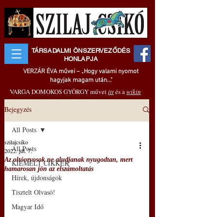
TÁRSADALMI ÖNSZERVEZŐDÉS
HONLAPJA
VERZÁR ÉVA művei – „Hogy valami nyomot
hagyjak magam után..."
VARGA DOMOKOS GYÖRGY művei
itt
és a
wikin
Bejegyzés
All Posts
szilajcsiko
All Posts
2022. júl. 7.
Az oltóorvosok ne aludjanak nyugodtan, mert
KIEMELT CIKKEK
hamarosan jön az elszámoltatás
Hírek, újdonságok
Tisztelt Olvasó!
Magyar Idő