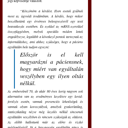
jogi képviselője válaszolt.
“Köszönöm a kérdést. Ilyen esetek gyűlnek 
most az ügyvédi irodámban. A kérdés, hogy mikor 
beszélhetünk egy érvényes beleegyezésről egy testi 
beavatkozás esetében. És ezekkel az mRNS-szerekkel 
összefüggésben, melyek speciális módon lettek 
engedélyezve, legalább a következő pontok tartoznak az 
informáláshoz, ami ahhoz szükséges, hogy a páciens 
egyáltalán bele tudjon egyezni:
Először is el kell 
magyarázni a páciensnek, 
hogy miért van egyáltalán 
veszélyben egy ilyen oltás 
nélkül. 
Az embereknél 70, de akár 80 éves korig nagyon sok 
alternatíva van az eredményes kezelésre egy kovid-
fertőzés esetén, vannak prevenciós lehetőségek és 
vannak olyan korosztályok, amelyek gyakorlatilag, 
statisztikailag nézve még kezelés nélkül sincsenek 
egyáltalán veszélyben és nincsen szükségük az oltásra. 
Az előbb hallottunk már az előny és rizikó 
mérlegeléséről. Itt a hasznosság egyáltalán nincs is 