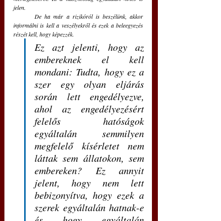
jelen.
	De ha már a rizikóról is beszélünk, akkor 
informálni is kell a veszélyekről és ezek a beleegyezés 
részét kell, hogy képezzék. 
Ez azt jelenti, hogy az 
embereknek el kell 
mondani: Tudta, hogy ez a 
szer egy olyan eljárás 
során lett engedélyezve, 
ahol az engedélyezésért 
felelős hatóságok 
egyáltalán semmilyen 
megfelelő kísérletet nem 
láttak sem állatokon, sem 
embereken? Ez annyit 
jelent, hogy nem lett 
bebizonyítva, hogy ezek a 
szerek egyáltalán hatnak-e 
és hogy egyáltalán 