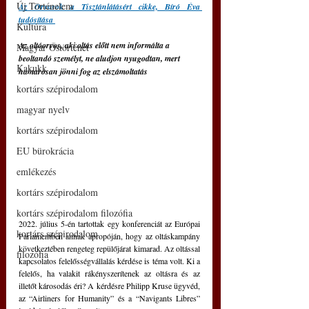
Új Történelem
Az Orvosok a Tisztánlátásért cikke, Bíró Éva 
tudósítása 
Kultúra
Az oltóorvos, aki oltás előtt nem informálta a 
Magyar Őstörténet
beoltandó személyt, ne aludjon nyugodtan, mert 
Kakukk
hamarosan jönni fog az elszámoltatás 
kortárs szépirodalom
magyar nyelv
kortárs szépirodalom
EU bürokrácia
emlékezés
kortárs szépirodalom
kortárs szépirodalom filozófia
2022. július 5-én tartottak egy konferenciát az Európai 
kortárs szépirodalom
Parlamentben annak apropóján, hogy az oltáskampány 
következtében rengeteg repülőjárat kimarad. Az oltással 
filozófia
kapcsolatos felelősségvállalás kérdése is téma volt. Ki a 
felelős, ha valakit rákényszerítenek az oltásra és az 
illetőt károsodás éri? A kérdésre Philipp Kruse ügyvéd, 
az “Airliners for Humanity” és a “Navigants Libres” 