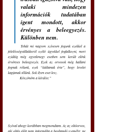
valaki mindezen 
információk tudatában 
igent mondott, akkor 
érvényes a beleegyezés. 
Különben nem. 
Tehát mi nagyon szívesen fogunk ezekkel a 
felelősségvállalásról szóló ügyekkel foglalkozni, mert 
ezidáig még egyetlenegy esetben sem került elénk 
érvényes beleegyezés. Ezek az orvosok még hallani 
fognak rólunk, ezek “kiáltanak érte”, hogy levelet 
kapjanak tőlünk. Sok ilyen eset lesz.
	Köszönöm a kérdést.” 
Szóval ahogy korábban megmondtam. Az az oltóorvos, 
aki oltás előtt nem informálta a beoltandó személyt, ne 