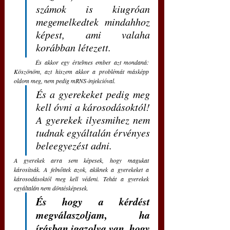
számok is kiugróan 
megemelkedtek mindahhoz 
képest, ami valaha 
korábban létezett.
	És akkor egy értelmes ember azt mondaná: 
Köszönöm, azt hiszem akkor a problémát másképp 
oldom meg, nem pedig mRNS-injekcióval.
És a gyerekeket pedig meg 
kell óvni a károsodásoktól! 
A gyerekek ilyesmihez nem 
tudnak egyáltalán érvényes 
beleegyezést adni. 
A gyerekek arra sem képesek, hogy magukat 
károsítsák. A felnőttek azok, akiknek a gyerekeket a 
károsodásoktól meg kell védeni. Tehát a gyerekek 
egyáltalán nem döntésképesek.
És hogy a kérdést 
megválaszoljam, ha 
írásban igazolva van, hogy 