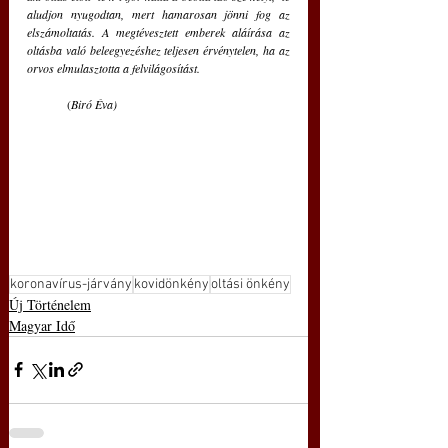
aludjon nyugodtan, mert hamarosan jönni fog az 
elszámoltatás. A megtévesztett emberek aláírása az 
oltásba való beleegyezéshez teljesen érvénytelen, ha az 
orvos elmulasztotta a felvilágosítást.
	(
Biró Éva)
koronavírus-járvány
kovidönkény
oltási önkény
Új Történelem
Magyar Idő