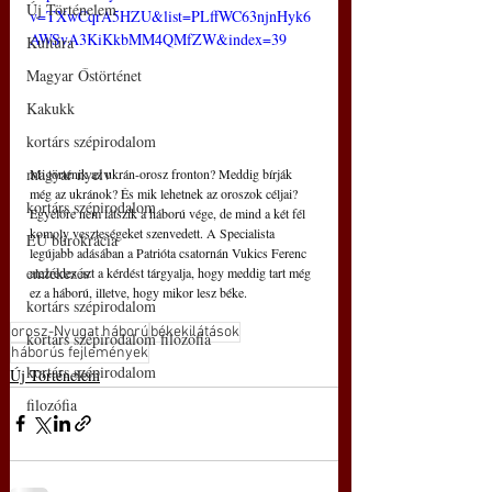
Új Történelem
v=TXwCqrA5HZU&list=PLffWC63njnHyk6
AWSvA3KiKkbMM4QMfZW&index=39
Kultúra
Magyar Őstörténet
Kakukk
kortárs szépirodalom
magyar nyelv
Mi történik az ukrán-orosz fronton? Meddig bírják 
még az ukránok? És mik lehetnek az oroszok céljai? 
kortárs szépirodalom
Egyelőre nem látszik a háború vége, de mind a két fél 
komoly veszteségeket szenvedett. A Specialista 
EU bürokrácia
legújabb adásában a Patrióta csatornán Vukics Ferenc 
emlékezés
alezredes azt a kérdést tárgyalja, hogy meddig tart még 
ez a háború, illetve, hogy mikor lesz béke.
kortárs szépirodalom
orosz-Nyugat háború
békekilátások
kortárs szépirodalom filozófia
háborús fejlemények
kortárs szépirodalom
Új Történelem
filozófia