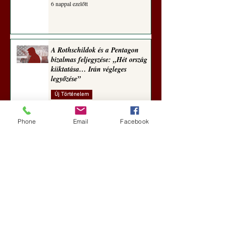
6 nappal ezelőtt
A Rothschildok és a Pentagon
bizalmas feljegyzése: „Hét ország
kiiktatása… Irán végleges
legyőzése”
Új Történelem
7 nappal ezelőtt
Phone
Email
Facebook
Geostratégiai dosszié: a háború,
amely megváltoztatta a hatalom
földrajzát (Laala Bechetoula
elemzése)
Új Történelem
júl. 29.
Egy szörnyeteggel kevesebb (Tarik