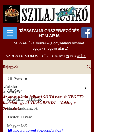
TÁRSADALMI ÖNSZERVEZŐDÉS
HONLAPJA
VERZÁR ÉVA művei – „Hogy valami nyomot
hagyjak magam után..."
VARGA DOMOKOS GYÖRGY művei
itt
és a
wikin
Bejegyzés
All Posts
szilajcsiko
All Posts
2024. aug. 3.
Az orosz-ukrán háború SOHA nem ér VÉGET?
KIEMELT CIKKEK
Kialakul egy új VILÁGREND? – Vukics, a
Hírek, újdonságok
Specialista
Tisztelt Olvasó!
Magyar Idő
https://www.youtube.com/watch?