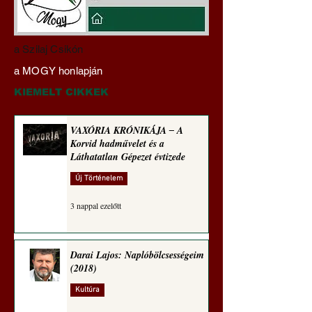
A háború kisiklott, a
Miért tabu Fauci
a Szilaj Csikón
diplomáciának nem
büntetőjogi felelős
a MOGY honlapján
maradt tere (Alastair
vonása
Crooke jegyzete)
KIEMELT CIKKEK
VAXÓRIA KRÓNIKÁJA ‒ A
Korvid hadművelet és a
Láthatatlan Gépezet évtizede
Új Történelem
3 nappal ezelőtt
Darai Lajos: Naplóbölcsességeim
(2018)
Kultúra