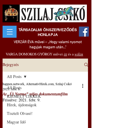
TÁRSADALMI ÖNSZERVEZŐDÉS
HONLAPJA
VERZÁR ÉVA művei – „Hogy valami nyomot
hagyjak magam után..."
VARGA DOMOKOS GYÖRGY művei
itt
és a
wikin
Bejegyzés
All Posts
happen.network, AlternativHirek.com, Szilaj Csikó
All Posts
2021. febr. 8.
Az „Új Norma” teljes dokumentumfilm
KIEMELT CIKKEK
Frissítve:
2021. febr. 9.
Hírek, újdonságok
Tisztelt Olvasó!
Magyar Idő