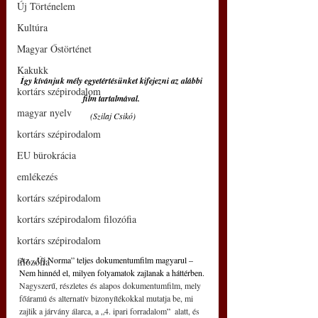
Új Történelem
Kultúra
Magyar Őstörténet
Kakukk
Így kívánjuk mély egyetértésünket kifejezni az alábbi 
kortárs szépirodalom
film tartalmával. 
magyar nyelv
(Szilaj Csikó)
kortárs szépirodalom
EU bürokrácia
emlékezés
kortárs szépirodalom
kortárs szépirodalom filozófia
kortárs szépirodalom
Az  „Új Norma” teljes dokumentumfilm magyarul – 
filozófia
Nem hinnéd el, milyen folyamatok zajlanak a háttérben.
Nagyszerű, részletes és alapos dokumentumfilm, mely 
főáramú és alternatív bizonyítékokkal mutatja be, mi 
zajlik a járvány álarca, a „4. ipari forradalom
” 
 alatt, és 