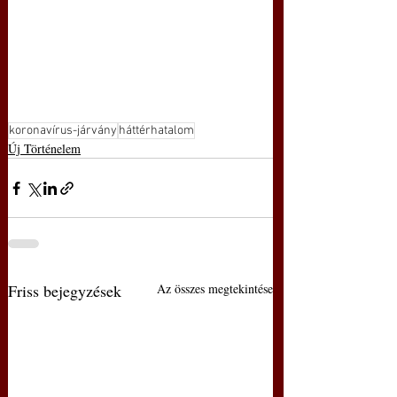
koronavírus-járvány
háttérhatalom
Új Történelem
Friss bejegyzések
Az összes megtekintése