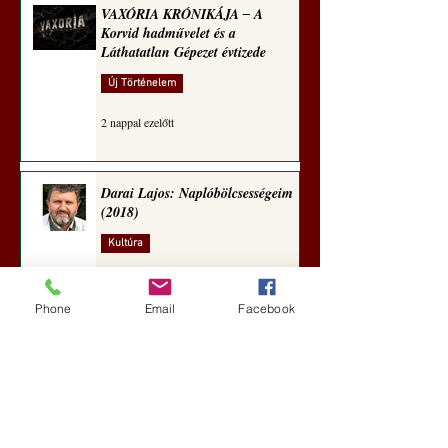
VAXÓRIA KRÓNIKÁJA ‒ A
Korvid hadművelet és a
Láthatatlan Gépezet évtizede
Új Történelem
2 nappal ezelőtt
Darai Lajos: Naplóbölcsességeim
(2018)
Kultúra
5 nappal ezelőtt
Phone
Email
Facebook
A Rothschildok és a Pentagon
bizalmas feljegyzése: „Hét ország
kiiktatása… Irán végleges
legyőzése”