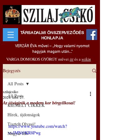
TÁRSADALMI ÖNSZERVEZŐDÉS
HONLAPJA
VERZÁR ÉVA művei – „Hogy valami nyomot
hagyjak magam után..."
VARGA DOMOKOS GYÖRGY művei
itt
és a
wikin
Bejegyzés
All Posts
szilajcsiko
All Posts
2024. febr. 27.
Az újságírók a modern kor bérgyilkosai!
KIEMELT CIKKEK
Hírek, újdonságok
Tisztelt Olvasó!
https://www.youtube.com/watch?
v=IMNt9KR8Pwg
Magyar Idő