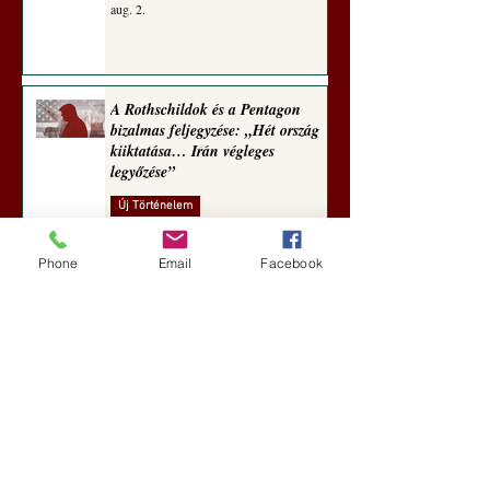
aug. 2.
A Rothschildok és a Pentagon
bizalmas feljegyzése: „Hét ország
kiiktatása… Irán végleges
legyőzése”
Új Történelem
aug. 1.
Phone
Email
Facebook
Geostratégiai dosszié: a háború,
amely megváltoztatta a hatalom
földrajzát (Laala Bechetoula
elemzése)
Új Történelem
júl. 29.
Egy szörnyeteggel kevesebb (Tarik