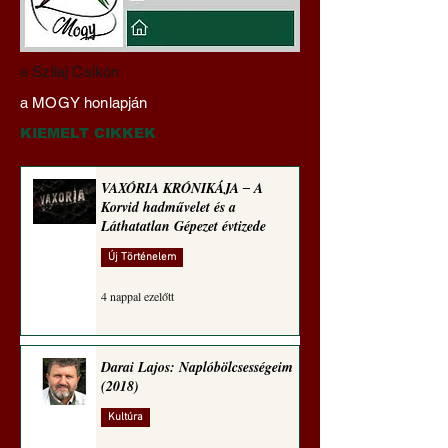
Hajdu Zoltán:
Mi lett a fiúklubok
a Szilaj Csikón
Transzhumanizmus és
a férfi főiskolákkal
a MOGY honlapján
technomorál ‒ 22/28.
(Paul Craig Robert
Rugalmas technomorál:
jegyzete)
KIEMELT CIKKEK
igazságosság
VAXÓRIA KRÓNIKÁJA ‒ A
Korvid hadművelet és a
Láthatatlan Gépezet évtizede
Új Történelem
4 nappal ezelőtt
Darai Lajos: Naplóbölcsességeim
(2018)
Kultúra