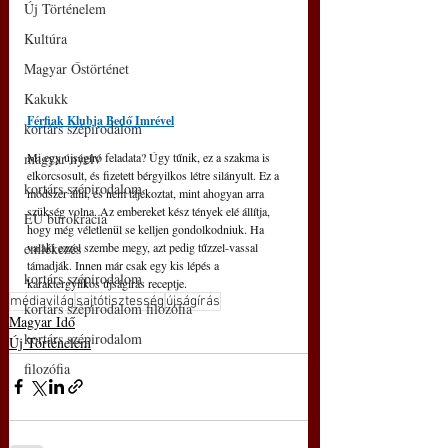
Új Történelem
Kultúra
Magyar Őstörténet
Kakukk
Férfiak Klubja Bedő Imrével
kortárs szépirodalom
Mi egy újságíró feladata? Úgy tűnik, ez a szakma is 
magyar nyelv
elkorcsosult, és fizetett bérgyilkos létre silányult. Ez a 
kortárs szépirodalom
módszer állít, és nem tájékoztat, mint ahogyan arra 
szükség volna. Az embereket kész tények elé állítja, 
EU bürokrácia
hogy még véletlenül se kelljen gondolkodniuk. Ha 
valaki ezzel szembe megy, azt pedig tűzzel-vassal 
emlékezés
támadják. Innen már csak egy kis lépés a 
kortárs szépirodalom
karaktergyilkos újságírás receptje.
médiavilág
sajtótisztesség
újságírás
kortárs szépirodalom filozófia
Magyar Idő
kortárs szépirodalom
Új Történelem
filozófia