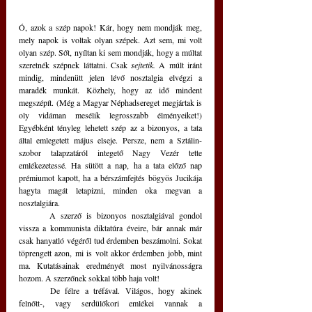
Ó, azok a szép napok! Kár, hogy nem mondják meg, 
mely napok is voltak olyan szépek. Azt sem, mi volt 
olyan szép. Sőt, nyíltan ki sem mondják, hogy a múltat 
szeretnék szépnek láttatni. Csak 
sejtetik.
 A múlt iránt 
mindig, mindenütt jelen lévő nosztalgia elvégzi a 
maradék munkát. Közhely, hogy az idő mindent 
megszépít. (Még a Magyar Néphadsereget megjártak is 
oly vidáman mesélik legrosszabb élményeiket!) 
Egyébként tényleg lehetett szép az a bizonyos, a tata 
által emlegetett május elseje. Persze, nem a Sztálin-
szobor talapzatáról integető Nagy Vezér tette 
emlékezetessé. Ha sütött a nap, ha a tata előző nap 
prémiumot kapott, ha a bérszámfejtés bögyös Jucikája 
hagyta magát letapizni, minden oka megvan a 
nosztalgiára. 
	A szerző is bizonyos nosztalgiával gondol 
vissza a kommunista diktatúra éveire, bár annak már 
csak hanyatló végéről tud érdemben beszámolni. Sokat 
töprengett azon, mi is volt akkor érdemben jobb, mint 
ma. Kutatásainak eredményét most nyilvánosságra 
hozom. A szerzőnek sokkal több haja volt!
	De félre a tréfával. Világos, hogy akinek 
felnőtt-, vagy serdülőkori emlékei vannak a 