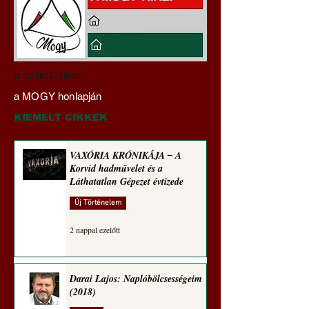
Miért tabu Fauci
Hajdu Zoltán:
a Szilaj Csikón
büntetőjogi felelősségre
Transzhumanizmus
a MOGY honlapján
vonása
technomorál ‒ 21/2
Rugalmas technomo
KIEMELT CIKKEK
alázatosság
VAXÓRIA KRÓNIKÁJA ‒ A
Korvid hadművelet és a
Láthatatlan Gépezet évtizede
Új Történelem
2 nappal ezelőtt
Darai Lajos: Naplóbölcsességeim
(2018)