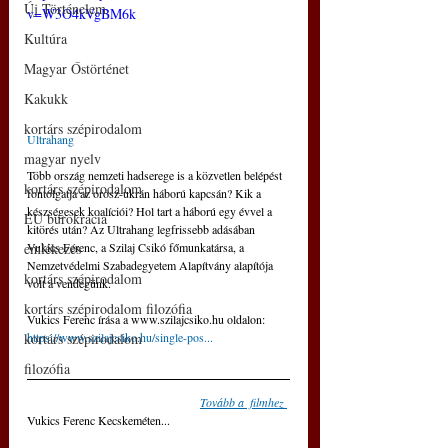
Új Történelem
v=W3O4kVgBM6k
Kultúra
Magyar Őstörténet
Kakukk
kortárs szépirodalom
Ultrahang
magyar nyelv
Több ország nemzeti hadserege is a közvetlen belépést 
kortárs szépirodalom
fontolgatja az orosz-ukrán háború kapcsán? Kik a 
készségesek koalíciói? Hol tart a háború egy évvel a 
EU bürokrácia
kitörés után? Az Ultrahang legfrissebb adásában 
Vukics Ferenc, a Szilaj Csikó főmunkatársa, a 
emlékezés
Nemzetvédelmi Szabadegyetem Alapítvány alapítója 
kortárs szépirodalom
volt a vendégünk.
kortárs szépirodalom filozófia
Vukics Ferenc írása a www.szilajcsiko.hu oldalon: 
https://www.szilajcsiko.hu/single-pos...
kortárs szépirodalom
filozófia
Tovább a  filmhez
Vukics Ferenc Kecskeméten...