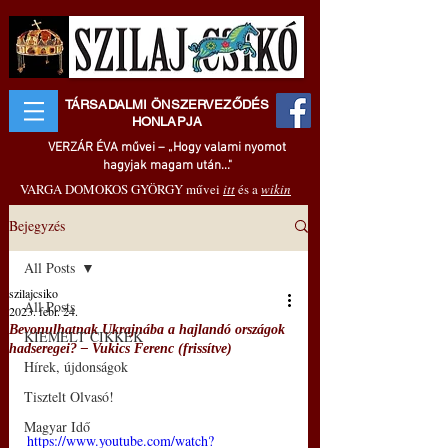
TÁRSADALMI ÖNSZERVEZŐDÉS
HONLAPJA
VERZÁR ÉVA művei – „Hogy valami nyomot
hagyjak magam után..."
VARGA DOMOKOS GYÖRGY művei
itt
és a
wikin
Bejegyzés
All Posts
szilajcsiko
All Posts
2023. febr. 24.
Bevonulhatnak Ukrajnába a hajlandó országok
KIEMELT CIKKEK
hadseregei? – Vukics Ferenc (frissítve)
Hírek, újdonságok
Tisztelt Olvasó!
Magyar Idő
https://www.youtube.com/watch?