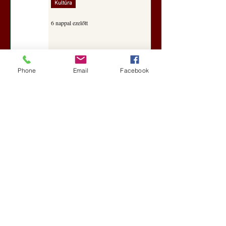
Kultúra
6 nappal ezelőtt
A Rothschildok és a Pentagon
Phone
Email
Facebook
bizalmas feljegyzése: „Hét ország
kiiktatása… Irán végleges
legyőzése”
Új Történelem
6 nappal ezelőtt
Geostratégiai dosszié: a háború,
amely megváltoztatta a hatalom
földrajzát (Laala Bechetoula
elemzése)
Új Történelem
júl. 29.