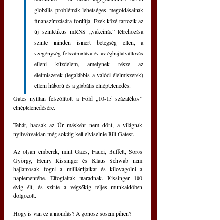
globális problémák lehetséges megoldásainak 
finanszírozására fordítja. Ezek közé tartozik az 
új szintetikus mRNS „vakcinák” létrehozása 
szinte minden ismert betegség ellen, a 
szegénység felszámolása és az éghajlatváltozás 
elleni küzdelem, amelynek része az 
élelmiszerek (legalábbis a valódi élelmiszerek) 
elleni háború és a globális elnéptelenedés.
Gates nyíltan felszólított a Föld „10-15 százalékos” 
elnéptelenedésére.
Tehát, hacsak az Úr másként nem dönt, a világnak 
nyilvánvalóan még sokáig kell elviselnie Bill Gatest.
Az olyan emberek, mint Gates, Fauci, Buffett, Soros 
György, Henry Kissinger és Klaus Schwab nem 
hajlamosak fogni a milliárdjaikat és kilovagolni a 
naplementébe. Elfoglaltak maradnak. Kissinger 100 
évig élt, és szinte a végsőkig teljes munkaidőben 
dolgozott.
Hogy is van ez a mondás? A gonosz sosem pihen?