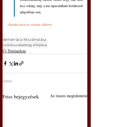
lesz sokáig, még a ma tapasztalható korlátozott 
adagokban sem.
(hivatkozások az eredeti cikkben)
demokrácia felszámolása
szólásszabadság elfojtása
Új Történelem
Friss bejegyzések
Az összes megtekintése