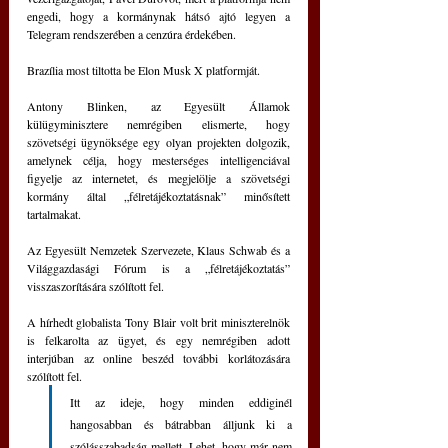
engedi, hogy a kormánynak hátsó ajtó legyen a 
Telegram rendszerében a cenzúra érdekében.
Brazília most tiltotta be Elon Musk X platformját.
Antony Blinken, az Egyesült Államok 
külügyminisztere nemrégiben elismerte, hogy 
szövetségi ügynöksége egy olyan projekten dolgozik, 
amelynek célja, hogy mesterséges intelligenciával 
figyelje az internetet, és megjelölje a szövetségi 
kormány által „félretájékoztatásnak” minősített 
tartalmakat.
Az Egyesült Nemzetek Szervezete, Klaus Schwab és a 
Világgazdasági Fórum is a „félretájékoztatás” 
visszaszorítására szólított fel.
A hírhedt globalista Tony Blair volt brit miniszterelnök 
is felkarolta az ügyet, és egy nemrégiben adott 
interjúban az online beszéd további korlátozására 
szólított fel.
Itt az ideje, hogy minden eddiginél 
hangosabban és bátrabban álljunk ki a 
szólásszabadság mellett. Lehet, hogy már nem 