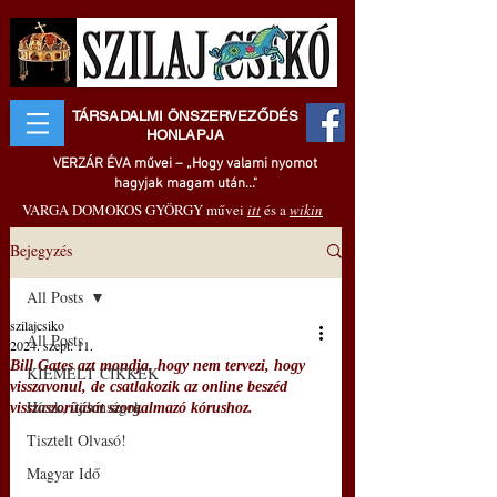
TÁRSADALMI ÖNSZERVEZŐDÉS
HONLAPJA
VERZÁR ÉVA művei – „Hogy valami nyomot
hagyjak magam után..."
VARGA DOMOKOS GYÖRGY művei
itt
és a
wikin
Bejegyzés
All Posts
szilajcsiko
All Posts
2024. szept. 11.
Bill Gates azt mondja, hogy nem tervezi, hogy
KIEMELT CIKKEK
visszavonul, de csatlakozik az online beszéd
Hírek, újdonságok
visszaszorítását szorgalmazó kórushoz.
Tisztelt Olvasó!
Magyar Idő