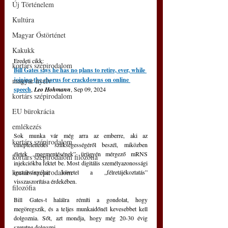
Új Történelem
Kultúra
Magyar Őstörténet
Kakukk
Eredeti cikk: 
kortárs szépirodalom
Bill Gates says he has no plans to retire, ever, while 
joining the chorus for crackdowns on online 
magyar nyelv
speech
, 
Leo Hohmann
, Sep 09, 2024
kortárs szépirodalom
EU bürokrácia
emlékezés
Sok munka vár még arra az emberre, aki az 
kortárs szépirodalom
elnéptelenedés szükségességéről beszél, miközben 
életek „megmentésének” ürügyén mérgező mRNS 
kortárs szépirodalom filozófia
injekciókba fektet be. Most digitális személyazonossági 
kortárs szépirodalom
igazolványokat követel a „félretájékoztatás” 
visszaszorítása érdekében.
filozófia
Bill Gates-t halálra rémíti a gondolat, hogy 
megöregszik, és a teljes munkaidőnél kevesebbet kell 
dolgoznia. Sőt, azt mondja, hogy még 20-30 évig 
szeretne dolgozni.