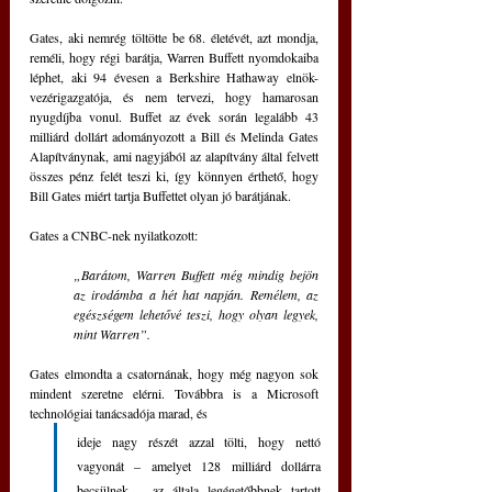
Gates, aki nemrég töltötte be 68. életévét, azt mondja, 
reméli, hogy régi barátja, Warren Buffett nyomdokaiba 
léphet, aki 94 évesen a Berkshire Hathaway elnök-
vezérigazgatója, és nem tervezi, hogy hamarosan 
nyugdíjba vonul. Buffet az évek során legalább 43 
milliárd dollárt adományozott a Bill és Melinda Gates 
Alapítványnak, ami nagyjából az alapítvány által felvett 
összes pénz felét teszi ki, így könnyen érthető, hogy 
Bill Gates miért tartja Buffettet olyan jó barátjának.
Gates a CNBC-nek nyilatkozott:
„Barátom, Warren Buffett még mindig bejön 
az irodámba a hét hat napján. Remélem, az 
egészségem lehetővé teszi, hogy olyan legyek, 
mint Warren”.
Gates elmondta a csatornának, hogy még nagyon sok 
mindent szeretne elérni. Továbbra is a Microsoft 
technológiai tanácsadója marad, és 
ideje nagy részét azzal tölti, hogy nettó 
vagyonát – amelyet 128 milliárd dollárra 
becsülnek – az általa legégetőbbnek tartott 