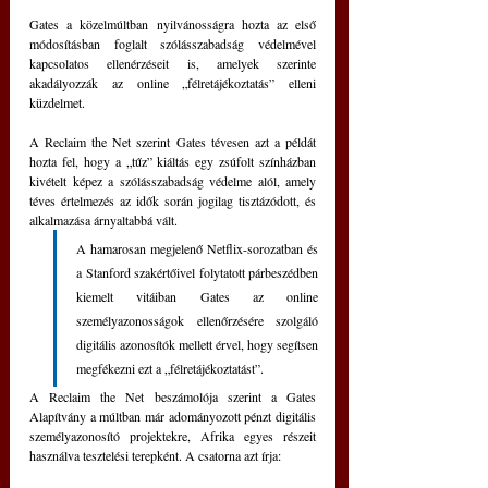
Gates a közelmúltban nyilvánosságra hozta az első 
módosításban foglalt szólásszabadság védelmével 
kapcsolatos ellenérzéseit is, amelyek szerinte 
akadályozzák az online „félretájékoztatás” elleni 
küzdelmet.
A Reclaim the Net szerint Gates tévesen azt a példát 
hozta fel, hogy a „tűz” kiáltás egy zsúfolt színházban 
kivételt képez a szólásszabadság védelme alól, amely 
téves értelmezés az idők során jogilag tisztázódott, és 
alkalmazása árnyaltabbá vált.
A hamarosan megjelenő Netflix-sorozatban és 
a Stanford szakértőivel folytatott párbeszédben 
kiemelt vitáiban Gates az online 
személyazonosságok ellenőrzésére szolgáló 
digitális azonosítók mellett érvel, hogy segítsen 
megfékezni ezt a „félretájékoztatást”.
A Reclaim the Net beszámolója szerint a Gates 
Alapítvány a múltban már adományozott pénzt digitális 
személyazonosító projektekre, Afrika egyes részeit 
használva tesztelési terepként. A csatorna azt írja: