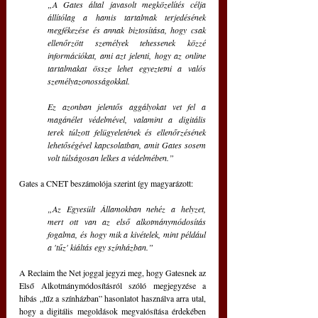
„A Gates által javasolt megközelítés célja 
állítólag a hamis tartalmak terjedésének 
megfékezése és annak biztosítása, hogy csak 
ellenőrzött személyek tehessenek közzé 
információkat, ami azt jelenti, hogy az online 
tartalmakat össze lehet egyeztetni a valós 
személyazonosságokkal.
Ez azonban jelentős aggályokat vet fel a 
magánélet védelmével, valamint a digitális 
terek túlzott felügyeletének és ellenőrzésének 
lehetőségével kapcsolatban, amit Gates sosem 
volt túlságosan lelkes a védelmében.” 
Gates a CNET beszámolója szerint így magyarázott:
„Az Egyesült Államokban nehéz a helyzet, 
mert ott van az első alkotmánymódosítás 
fogalma, és hogy mik a kivételek, mint például 
a 'tűz' kiáltás egy színházban.”
A Reclaim the Net joggal jegyzi meg, hogy Gatesnek az 
Első Alkotmánymódosításról szóló megjegyzése a 
hibás „tűz a színházban” hasonlatot használva arra utal, 
hogy a digitális megoldások megvalósítása érdekében 