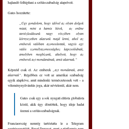
hajlandó felhígítani a szólásszabadság alapelveit.
Gates hozzátette:
„Úgy gondolom, hogy idővel az olyan dolgok 
miatt, mint a hamis hírek,  az online 
tartózkodásunk nagy részében olyan 
környezetben akarunk majd lenni, ahol az 
emberek valóban azonosítottak, vagyis egy 
valós személyazonossághoz kapcsolódnak, 
amelyben megbízunk, ahelyett, hogy az 
emberek azt mondanának, amit akarnak.”
Képzeld csak el. Az emberek 
„azt mondanak, amit 
akarnak”
. Régebben ez volt az amerikai szabadság 
egyik alapköve, amit mindenki természetesnek vett – a 
véleménynyilvánítás joga, akár névtelenül, akár nem.
Gates csak egy a sok nyugati elitista globalista 
közül, akik úgy döntöttek, hogy ideje hadat 
üzenni a szólásszabadságnak.
Franciaország nemrég tartóztatta le a Telegram 
vezérigazgatóját, Pavel Durovot, mert a platformja nem 