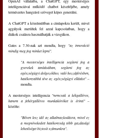
OpenAI vállalatba, a ChatGPT, egy mesterséges 
intelligenciával működő chatbot készítőjébe, amely 
természetes hangzású szöveget képes generálni.
A ChatGPT a közelmúltban a címlapokra került, mivel 
aggályok merültek fel azzal kapcsolatban, hogy a 
diákok csalásra használhatják a vizsgákon.
Gates a 7.30-nak azt mondta, hogy
 "az innováció 
mindig meg fog minket lepni". 
"A mesterséges intelligencia segíteni fog a 
gyerekek tanításában, segíteni fog az 
egészségügyi dolgozókhoz való hozzáférésben, 
hatékonyabbá téve az egészségügyi ellátást" 
– 
mondta.
A mesterséges intelligencia 
"nemcsak a kékgalléros, 
hanem a fehérgalléros munkaköröket is érinti"
 – 
közölte:
"Bőven lesz idő az alkalmazkodásra, mivel ez 
a megnövekedett hatékonyság több gazdasági 
lehetőséget biztosít számunkra".