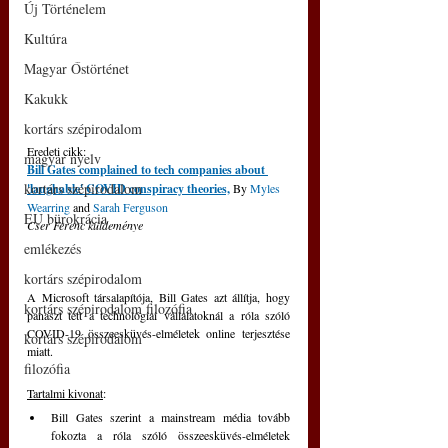
Új Történelem
Kultúra
Magyar Őstörténet
Kakukk
kortárs szépirodalom
Eredeti cikk: 
magyar nyelv
Bill Gates complained to tech companies about 
kortárs szépirodalom
'laughable' COVID conspiracy theories,
 By 
Myles 
Wearring
 and 
Sarah Ferguson
EU bürokrácia
Cser Ferenc küldeménye
emlékezés
kortárs szépirodalom
A Microsoft társalapítója, Bill Gates azt állítja, hogy 
kortárs szépirodalom filozófia
panaszt tett a technológiai vállalatoknál a róla szóló 
COVID-19 összeesküvés-elméletek online terjesztése 
kortárs szépirodalom
miatt.
filozófia
Tartalmi kivonat
:
Bill Gates szerint a mainstream média tovább 
fokozta a róla szóló összeesküvés-elméletek 