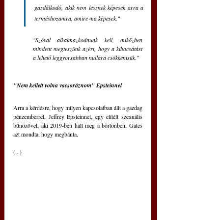
gazdálkodó, akik nem lesznek képesek arra a 
terméshozamra, amire ma képesek." 
"Szóval alkalmazkodnunk kell, miközben 
mindent megteszünk azért, hogy a kibocsátást 
a lehető leggyorsabban nullára csökkentsük."
"Nem kellett volna vacsoráznom" Epsteinnel
Arra a kérdésre, hogy milyen kapcsolatban állt a gazdag 
pénzemberrel, Jeffrey Epsteinnel, egy elítélt szexuális 
bűnözővel, aki 2019-ben halt meg a börtönben, Gates 
azt mondta, hogy megbánta.
(...)