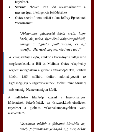
terjedését.
Szerinte "bőven lesz idő alkalmazkodni" a 
mesterséges intelligencia fejlődéséhez
Gates szerint "nem kellett volna Jeffrey Epsteinnel 
vacsoráznia".
"Folyamatos párbeszéd folyik arról, hogy 
bárki, aki, tudod, ilyen őrült dolgokat publikál, 
elmegy a digitális platformokra, és azt 
mondja: 'Hé, nézd meg ezt, nézd meg azt'."
A világjárvány elején, amikor a kormányok világszerte 
megfeneklettek, a Bill és Melinda Gates Alapítvány 
segített mozgósítani a globális válaszlépéseket, többek 
között 1,05 milliárd dollárt adományozott az 
Egészségügyi Világszervezetnek, többet, mint bármely 
más ország, Németországon kívül.
A milliárdos filantróp szerint a hagyományos 
hírforrások felerősítették az összeesküvés-elméletek 
terjedését a globális vakcinakampányokban való 
részvételéről.
"Szerintem inkább a főáramú hírmédia az, 
amely folyamatosan felhozná ezt, még akkor 