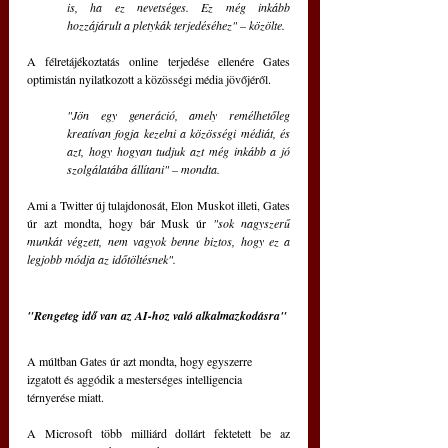
is, ha ez nevetséges. Ez még inkább 
hozzájárult a pletykák terjedéséhez" – közölte.
A félretájékoztatás online terjedése ellenére Gates 
optimistán nyilatkozott a közösségi média jövőjéről.
"Jön egy generáció, amely remélhetőleg 
kreatívan fogja kezelni a közösségi médiát, és 
azt, hogy hogyan tudjuk azt még inkább a jó 
szolgálatába állítani" – mondta.
Ami a Twitter új tulajdonosát, Elon Muskot illeti, Gates 
úr azt mondta, hogy bár Musk úr 
"sok nagyszerű 
munkát végzett, nem vagyok benne biztos, hogy ez a 
legjobb módja az időtöltésnek".
"Rengeteg idő van az AI-hoz való alkalmazkodásra"
A múltban Gates úr azt mondta, hogy egyszerre 
izgatott és aggódik a mesterséges intelligencia 
térnyerése miatt. 
A Microsoft több milliárd dollárt fektetett be az 