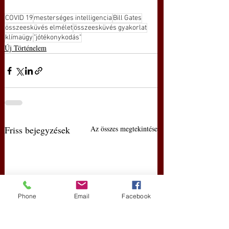
COVID 19
mesterséges intelligencia
Bill Gates
összeesküvés elmélet
összeesküvés gyakorlat
klímaügy
"jótékonykodás"
Új Történelem
Friss bejegyzések
Az összes megtekintése
Phone
Email
Facebook