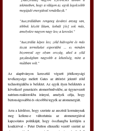
tekintetben, hogy a világon az egyik legolcsóbb 
megújuló energiával rendelkezik."
"Ausztráliában rengeteg ásványi anyag van, 
többek között lítium, kobalt [és] sok más, 
amelyekre nagyon nagy lesz a kereslet."
"Ausztrália képes lesz zöld hidrogént és más 
tiszta termékeket exportálni ... ez minden 
bizonnyal egy olyan ország, ahol a zöld 
gazdaságban nagyobb a lehetőség, mint a 
múltban volt."
Az alapítványon keresztül végzett jótékonysági 
tevékenysége mellett Gates az áttörést jelentő zöld 
technológiákba is befektet. Az egyik ilyen befektetés a 
következő generációs atomerőművekbe, az úgynevezett 
natrium-reaktorokba irányul, amelyek célja, hogy 
biztonságosabbá és olcsóbbá tegyék az atomenergiát.
Arra a kérdésre, hogy szerinte az ausztrál kormánynak 
meg kellene-e változtatnia az atomenergiával 
kapcsolatos politikáját, hogy összhangba kerüljön a 
koalícióval – Peter Dutton ellenzéki vezető szerint az 