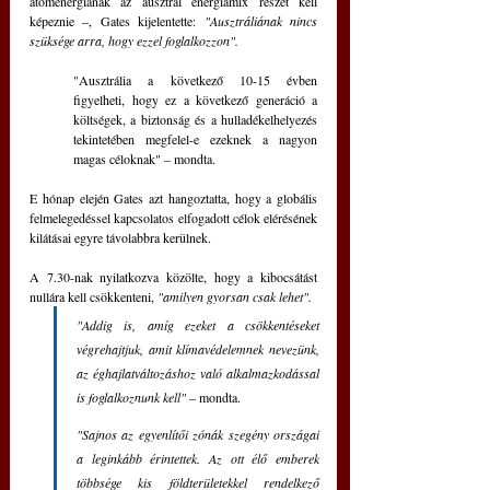
atomenergiának az ausztrál energiamix részét kell 
képeznie –, Gates kijelentette: 
"Ausztráliának nincs 
szüksége arra, hogy ezzel foglalkozzon". 
"Ausztrália a következő 10-15 évben 
figyelheti, hogy ez a következő generáció a 
költségek, a biztonság és a hulladékelhelyezés 
tekintetében megfelel-e ezeknek a nagyon 
magas céloknak" – mondta.
E hónap elején Gates azt hangoztatta, hogy a globális 
felmelegedéssel kapcsolatos elfogadott célok elérésének 
kilátásai egyre távolabbra kerülnek. 
A 7.30-nak nyilatkozva közölte, hogy a kibocsátást 
nullára kell csökkenteni,
 "amilyen gyorsan csak lehet". 
"Addig is, amíg ezeket a csökkentéseket 
végrehajtjuk, amit klímavédelemnek nevezünk, 
az éghajlatváltozáshoz való alkalmazkodással 
is foglalkoznunk kell" 
– mondta.
"Sajnos az egyenlítői zónák szegény országai 
a leginkább érintettek. Az ott élő emberek 
többsége kis földterületekkel rendelkező 