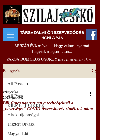
TÁRSADALMI ÖNSZERVEZŐDÉS
HONLAPJA
VERZÁR ÉVA művei – „Hogy valami nyomot
hagyjak magam után..."
VARGA DOMOKOS GYÖRGY művei
itt
és a
wikin
Bejegyzés
All Posts
szilajcsiko
All Posts
2023. jan. 30.
Bill Gates panaszt tett a techcégeknél a
KIEMELT CIKKEK
„nevetséges” COVID-összeesküvés-elméletek miatt
Hírek, újdonságok
Tisztelt Olvasó!
Magyar Idő