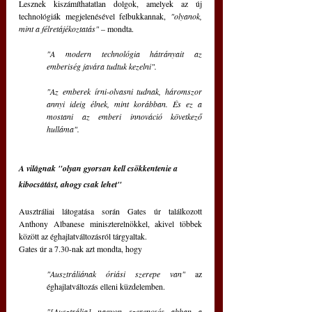
Lesznek kiszámíthatatlan dolgok, amelyek az új 
technológiák megjelenésével felbukkannak, 
"olyanok, 
mint a félretájékoztatás" 
– mondta.
"A modern technológia hátrányait az 
emberiség javára tudtuk kezelni". 
"Az emberek írni-olvasni tudnak, háromszor 
annyi ideig élnek, mint korábban. És ez a 
mostani az emberi innováció következő 
hulláma".
A világnak "olyan gyorsan kell csökkentenie a 
kibocsátást, ahogy csak lehet"
Ausztráliai látogatása során Gates úr találkozott 
Anthony Albanese miniszterelnökkel, akivel többek 
között az éghajlatváltozásról tárgyaltak.
Gates úr a 7.30-nak azt mondta, hogy 
"Ausztráliának óriási szerepe van" 
az 
éghajlatváltozás elleni küzdelemben.
"[Ausztrália] nagyon szerencsés abban a 