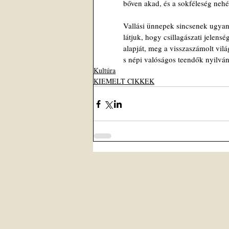
bőven akad, és a sokféleség neh
Vallási ünnepek sincsenek ugyan
látjuk, hogy csillagászati jelens
alapját, meg a visszaszámolt vilá
s népi valóságos teendők nyilván
Kultúra
KIEMELT CIKKEK