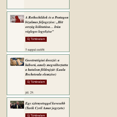
A Rothschildok és a Pentagon
bizalmas feljegyzése: „Hét
ország kiiktatása… Irán
végleges legyőzése”
Új Történelem
5 nappal ezelőtt
Geostratégiai dosszié: a
háború, amely megváltoztatta
a hatalom földrajzát (Laala
Bechetoula elemzése)
Új Történelem
júl. 29.
Egy szörnyeteggel kevesebb
(Tarik Cyril Amar jegyzete)
Új Történelem