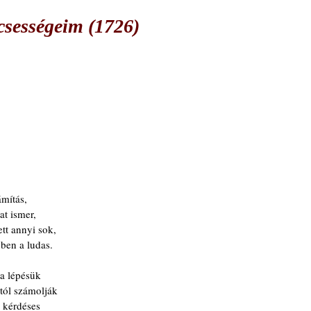
csességeim (1726)
mítás,
at ismer,
ett annyi sok,
ben a ludas.
ra lépésük
tól számolják
 kérdéses