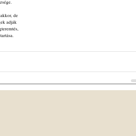
ézsége.
akkor, de
égek adják
gteremtés,
tartása.