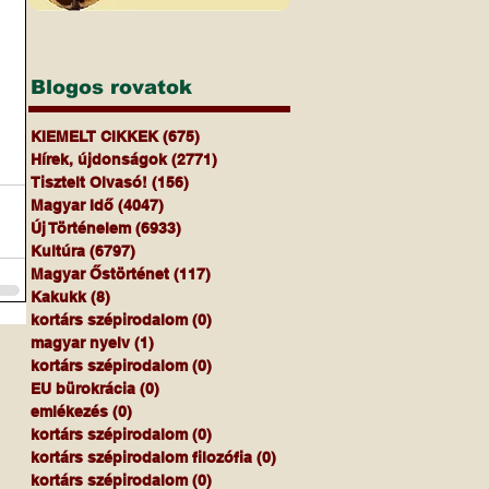
Blogos rovatok
KIEMELT CIKKEK
(675)
675 bejegyzés
Hírek, újdonságok
(2771)
2771 bejegyzés
Tisztelt Olvasó!
(156)
156 bejegyzés
Magyar Idő
(4047)
4047 bejegyzés
Új Történelem
(6933)
6933 bejegyzés
Kultúra
(6797)
6797 bejegyzés
Magyar Őstörténet
(117)
117 bejegyzés
Kakukk
(8)
8 bejegyzés
kortárs szépirodalom
(0)
0 bejegyzés
magyar nyelv
(1)
1 bejegyzés
kortárs szépirodalom
(0)
0 bejegyzés
EU bürokrácia
(0)
0 bejegyzés
emlékezés
(0)
0 bejegyzés
kortárs szépirodalom
(0)
0 bejegyzés
kortárs szépirodalom filozófia
(0)
0 bejegyzés
kortárs szépirodalom
(0)
0 bejegyzés