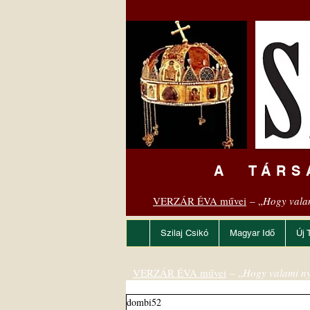
A TÁRS
VERZÁR ÉVA művei
– „
Hogy vala
Szilaj Csikó
Magyar Idő
Új 
VERZÁR ÉVA művei
– „
Hogy valami ny
dombi52