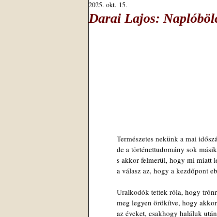
2025. okt. 15.
Darai Lajos: Naplóböl
Természetes nekünk a mai időszá
de a történettudomány sok másik
s akkor felmerül, hogy mi miatt l
a válasz az, hogy a kezdőpont eb
Uralkodók tettek róla, hogy trón
meg legyen örökítve, hogy akkor
az éveket, csakhogy haláluk után