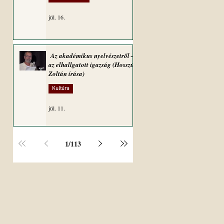
júl. 16.
Az akadémikus nyelvészetről –
az elhallgatott igazság (Hosszú
Zoltán írása)
Kultúra
júl. 11.
1
/
113