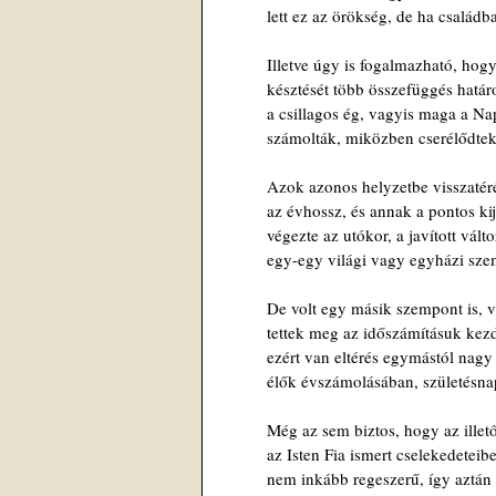
lett ez az örökség, de ha család
Illetve úgy is fogalmazható, hogy
késztését több összefüggés határ
a csillagos ég, vagyis maga a Nap
számolták, miközben cserélődtek
Azok azonos helyzetbe visszatéré
az évhossz, és annak a pontos kij
végezte az utókor, a javított válto
egy-egy világi vagy egyházi sze
De volt egy másik szempont is, va
tettek meg az időszámításuk kez
ezért van eltérés egymástól nagy
élők évszámolásában, születésnap
Még az sem biztos, hogy az illet
az Isten Fia ismert cselekedeteib
nem inkább regeszerű, így aztán