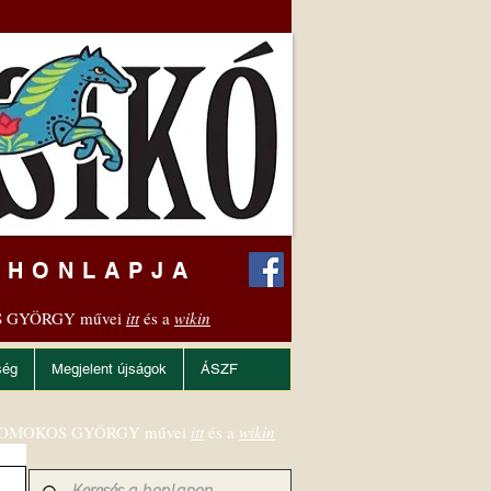
 HONLAPJA
 GYÖRGY művei
itt
és a
wikin
ség
Megjelent újságok
ÁSZF
OMOKOS GYÖRGY művei
itt
és a
wikin