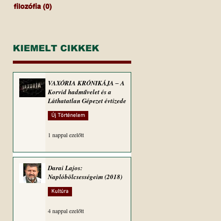
filozófia
(0)
0 bejegyzés
KIEMELT CIKKEK
VAXÓRIA KRÓNIKÁJA ‒ A
Korvid hadművelet és a
Láthatatlan Gépezet évtizede
Új Történelem
1 nappal ezelőtt
Darai Lajos:
Naplóbölcsességeim (2018)
Kultúra
4 nappal ezelőtt