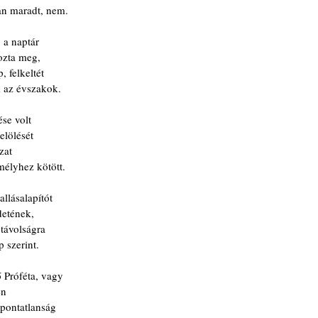
ban maradt, nem.
 a naptár
ozta meg,
, felkeltét
 az évszakok.
se volt
elölését
zat
mélyhez kötött.
llásalapítót
detének,
 távolságra
 szerint.
ő Próféta, vagy
en
 pontatlanság