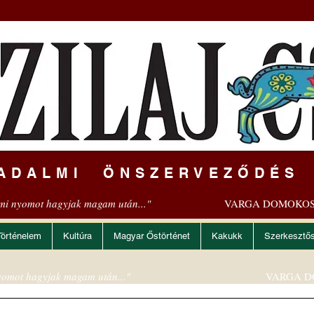
ADALMI ÖNSZERVEZŐDÉS
mi nyomot hagyjak magam után..."
VARGA DOMOKOS
Történelem
Kultúra
Magyar Őstörténet
Kakukk
Szerkesztő
omot hagyjak magam után..."
VARGA D