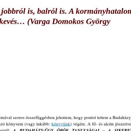
 jobbról is, balról is. A kormányhatalo
skevés… (Varga Domokos György
témával szoros összefüggésben jelentem, hogy pontot tettem a Budaházy
gozó könyvem (vagy inkább: 
könyvünk
) végére. A fő- és alcím jószerivel
géről: 
A BUDAHÁZY-ÜGY ÖRÖK TANULSÁGAI – A SIKERES