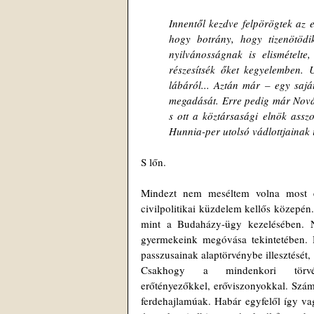
Innentől kezdve felpörögtek az e
hogy botrány, hogy tizenötödi
nyilvánosságnak is elismételt
részesítsék őket kegyelemben. U
lábáról... Aztán már – egy sajá
megadását. Erre pedig már Novák
s ott a köztársasági elnök asszo
Hunnia-per utolsó vádlottjainak 
S lőn.
Mindezt nem meséltem volna most el
civilpolitikai küzdelem kellős közepén
mint a Budaházy-ügy kezelésében. N
gyermekeink megóvása tekintetében. 
passzusainak alaptörvénybe illesztését,
Csakhogy a mindenkori törvé
erőtényezőkkel, erőviszonyokkal. Számo
ferdehajlamúak. Habár egyfelől így vag