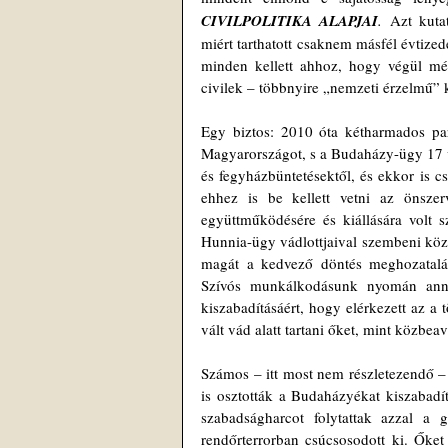
CIVILPOLITIKA ALAPJAI
.
 Azt kuta
miért tarthatott csaknem másfél évtize
minden kellett ahhoz, hogy végül még
civilek – többnyire „nemzeti érzelmű” 
Egy biztos: 2010 óta kétharmados par
Magyarországot, s a Budaházy-ügy 17 vá
és fegyházbüntetésektől, és ekkor is c
ehhez is be kellett vetni az önszerve
együttműködésére és kiállására volt
Hunnia-ügy vádlottjaival szembeni közm
magát a kedvező döntés meghozatalára
Szívós munkálkodásunk nyomán annyi
kiszabadításáért, hogy elérkezett az a
vált vád alatt tartani őket, mint közbea
Számos – itt most nem részletezendő – 
is osztották a Budaházyékat kiszabadít
szabadságharcot folytattak azzal a
rendőrterrorban csúcsosodott ki. Őket