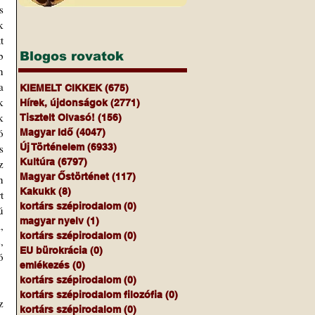
 
 
 
 
Blogos rovatok
 
 
KIEMELT CIKKEK
(675)
675 bejegyzés
 
Hírek, újdonságok
(2771)
2771 bejegyzés
 
Tisztelt Olvasó!
(156)
156 bejegyzés
 
Magyar Idő
(4047)
4047 bejegyzés
 
Új Történelem
(6933)
6933 bejegyzés
Kultúra
(6797)
6797 bejegyzés
 
Magyar Őstörténet
(117)
117 bejegyzés
 
Kakukk
(8)
8 bejegyzés
 
kortárs szépirodalom
(0)
0 bejegyzés
 
magyar nyelv
(1)
1 bejegyzés
 
kortárs szépirodalom
(0)
0 bejegyzés
 
EU bürokrácia
(0)
0 bejegyzés
 
emlékezés
(0)
0 bejegyzés
kortárs szépirodalom
(0)
0 bejegyzés
kortárs szépirodalom filozófia
(0)
0 bejegyzés
 
kortárs szépirodalom
(0)
0 bejegyzés