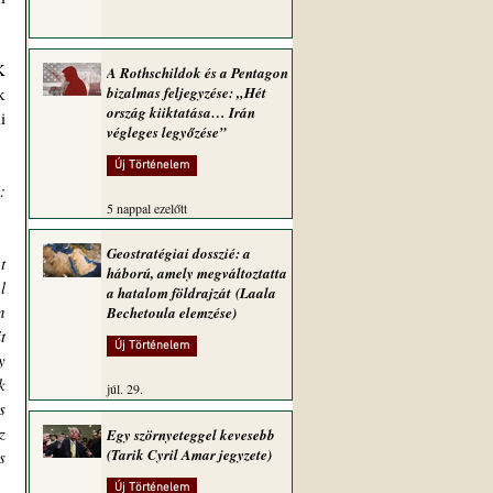
 
A Rothschildok és a Pentagon
 
bizalmas feljegyzése: „Hét
ország kiiktatása… Irán
 
végleges legyőzése”
Új Történelem
 
5 nappal ezelőtt
Geostratégiai dosszié: a
 
háború, amely megváltoztatta
 
a hatalom földrajzát (Laala
 
Bechetoula elemzése)
 
Új Történelem
 
 
júl. 29.
 
 
Egy szörnyeteggel kevesebb
(Tarik Cyril Amar jegyzete)
 
Új Történelem