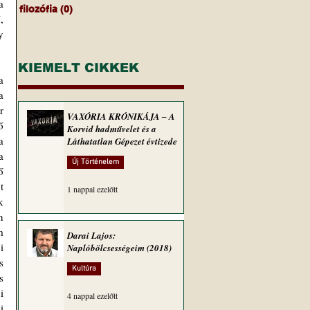
 
filozófia
(0)
0 bejegyzés
 
 
KIEMELT CIKKEK
 
 
 
VAXÓRIA KRÓNIKÁJA ‒ A
 
Korvid hadművelet és a
 
Láthatatlan Gépezet évtizede
 
Új Történelem
 
 
1 nappal ezelőtt
 
 
 
Darai Lajos:
 
Naplóbölcsességeim (2018)
 
Kultúra
 
 
4 nappal ezelőtt
 