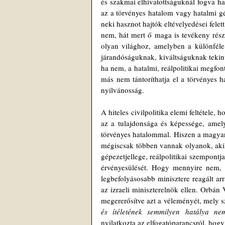
és szakmai elhivatottságuknál fogva ha
az a törvényes hatalom vagy hatalmi gé
neki hasznot hajtók eltévelyedései felet
nem, hát mert ő maga is tevékeny rész
olyan világhoz, amelyben a különféle 
járandóságuknak, kiváltságuknak tekint
ha nem, a hatalmi, reálpolitikai megfon
más nem tántoríthatja el a törvényes ha
nyilvánosság.
A hiteles civilpolitika elemi feltétele,
az a tulajdonsága és képessége, amel
törvényes hatalommal. Hiszen a magyar
mégiscsak többen vannak olyanok, akikne
gépezetjellege, reálpolitikai szempontj
érvényesülését. Hogy mennyire nem, 
legbefolyásosabb minisztere reagált ar
az izraeli miniszterelnök ellen. Orbán
megererősítve azt a véleményét, mely sz
és ítéletének semmilyen hatálya n
nyilatkozta az elfogatóparancsról, hogy