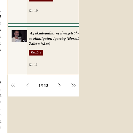
 
júl. 16.
 
 
 
Az akadémikus nyelvészetről –
 
az elhallgatott igazság (Hosszú
 
Zoltán írása)
 
Kultúra
júl. 11.
 
1
/
113
 
 
 
 
 
 
 