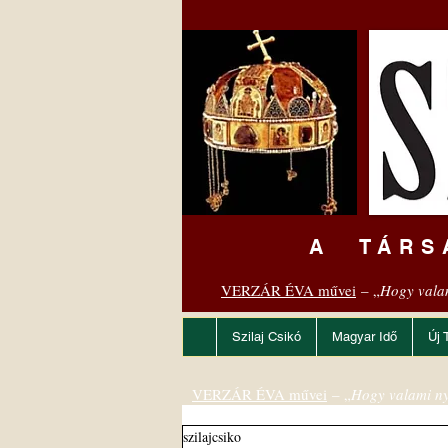
A TÁRS
VERZÁR ÉVA művei
– „
Hogy vala
Szilaj Csikó
Magyar Idő
Új 
VERZÁR ÉVA művei
– „
Hogy valami ny
szilajcsiko