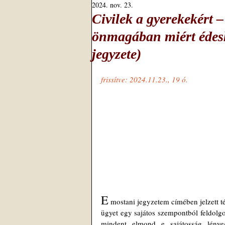
2024. nov. 23.
Civilek a gyerekekért ‒
önmagában miért éde
jegyzete)
frissítve: 2024.11.23., 19 ó.
E
 mostani jegyzetem címében jelzett 
ügyet egy sajátos szempontból feldol
mindent elmond e sajátosság lénye