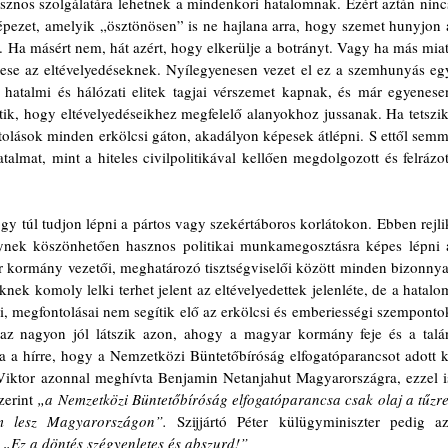
sznos szolgálatára lehetnek a mindenkori hatalomnak. Ezért aztán nincs
pezet, amelyik „ösztönösen” is ne hajlana arra, hogy szemet hunyjon a
t. Ha másért nem, hát azért, hogy elkerülje a botrányt. Vagy ha más miatt
ese az eltévelyedéseknek. Nyílegyenesen vezet el ez a szemhunyás egy
hatalmi és hálózati elitek tagjai vérszemet kapnak, és már egyenesen
ik, hogy eltévelyedéseikhez megfelelő alanyokhoz jussanak. Ha tetszik,
tolások minden erkölcsi gáton, akadályon képesek átlépni. S ettől semmi
talmat, mint a hiteles civilpolitikával kellően megdolgozott és felrázott
 hogy túl tudjon lépni a pártos vagy szekértáboros korlátokon. Ebben rejlik
ynek köszönhetően hasznos politikai munkamegosztásra képes lépni a
 kormány vezetői, meghatározó tisztségviselői között minden bizonnyal
k komoly lelki terhet jelent az eltévelyedettek jelenléte, de a hatalom
ai, megfontolásai nem segítik elő az erkölcsi és emberiességi szempontok
az nagyon jól látszik azon, ahogy a magyar kormány feje és a talán
ra a hírre, hogy a Nemzetközi Büntetőbíróság elfogatóparancsot adott ki
 Viktor azonnal meghívta Benjamin Netanjahut Magyarországra, ezzel is
erint 
„a Nemzetközi Büntetőbíróság elfogatóparancsa csak olaj a tűzre,
em lesz Magyarországon”. 
Szijjártó Péter külügyminiszter pedig azt
 
„Ez a döntés szégyenletes és abszurd!”