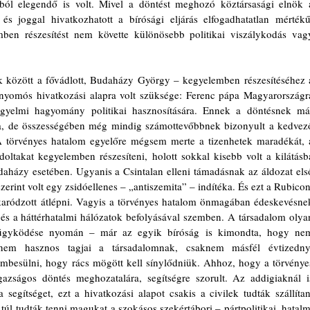
jából elegendő is volt. Mivel a döntést meghozó köztársasági elnök a
 és joggal hivatkozhatott a bírósági eljárás elfogadhatatlan mértékű,
mben részesítést nem követte különösebb politikai viszálykodás vagy
 között a fővádlott, Budaházy György – kegyelemben részesítéséhez a
nyomós hivatkozási alapra volt szüksége: Ferenc pápa Magyarországra
kegyelmi hagyomány politikai hasznosítására. Ennek a döntésnek már
ja, de összességében még mindig számottevőbbnek bizonyult a kedvező
A törvényes hatalom egyelőre mégsem merte a tizenhetek maradékát, a
ltakat kegyelemben részesíteni, holott sokkal kisebb volt a kilátásba
udaházy esetében. Ugyanis a Csintalan elleni támadásnak az áldozat első
szerint volt egy zsidóellenes – „antiszemita” – indítéka. És ezt a Rubicont
aródzott átlépni. Vagyis a törvényes hatalom önmagában édeskevésnek
 és a háttérhatalmi hálózatok befolyásával szemben. A társadalom olyan
os ügyködése nyomán – már az egyik bíróság is kimondta, hogy nem
anem hasznos tagjai a társadalomnak, csaknem másfél évtizednyi
zembesülni, hogy rács mögött kell sínylődniük. Ahhoz, hogy a törvényes
azságos döntés meghozatalára, segítségre szorult. Az addigiaknál is
segítséget, ezt a hivatkozási alapot csakis a civilek tudták szállítani
úl tudták tenni magukat a szokásos szekértábori – pártpolitikai, hatalmi