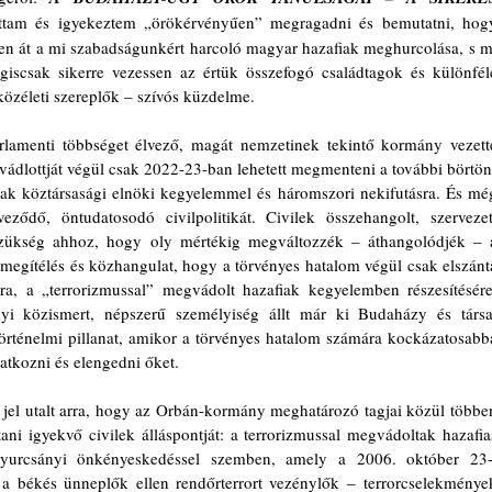
ttam és igyekeztem „örökérvényűen” megragadni és bemutatni, hogy
den át a mi szabadságunkért harcoló magyar hazafiak meghurcolása, s mi
iscsak sikerre vezessen az értük összefogó családtagok és különféle
közéleti szereplők – szívós küzdelme.
lamenti többséget élvező, magát nemzetinek tekintő kormány vezette
dlottját végül csak 2022-23-ban lehetett megmenteni a további börtön-
sak köztársasági elnöki kegyelemmel és háromszori nekifutásra. És még
ződő, öntudatosodó civilpolitikát. Civilek összehangolt, szervezett
 szükség ahhoz, hogy oly mértékig megváltozzék – áthangolódjék – a
egítélés és közhangulat, hogy a törvényes hatalom végül csak elszánta
, a „terrorizmussal” megvádolt hazafiak kegyelemben részesítésére.
 közismert, népszerű személyiség állt már ki Budaházy és társai
 történelmi pillanat, amikor a törvényes hatalom számára kockázatosabbá
vatkozni és elengedni őket. 
jel utalt arra, hogy az Orbán-kormány meghatározó tagjai közül többen
ani igyekvő civilek álláspontját: a terrorizmussal megvádoltak hazafias
 gyurcsányi önkényeskedéssel szemben, amely a 2006. október 23-i
 a békés ünneplők ellen rendőrterrort vezénylők ‒ terrorcselekmények