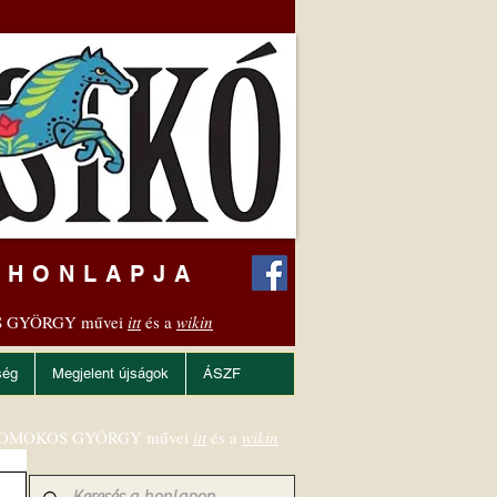
 HONLAPJA
 GYÖRGY művei
itt
és a
wikin
ség
Megjelent újságok
ÁSZF
OMOKOS GYÖRGY művei
itt
és a
wikin