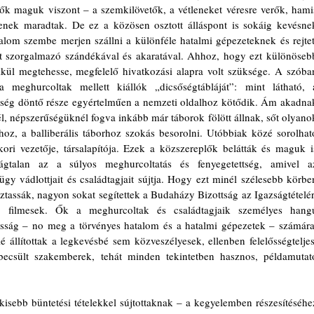
ők maguk viszont – a szemkilövetők, a vétleneket véresre verők, hamis
nek maradtak. De ez a közösen osztott álláspont is sokáig kevésnek
lom szembe merjen szállni a különféle hatalmi gépezeteknek és rejtett
t szorgalmazó szándékával és akaratával. Ahhoz, hogy ezt különösebb
lkül megtehesse, megfelelő hivatkozási alapra volt szüksége. A szóban
meghurcoltak mellett kiállók „dicsőségtábláját”: mint látható, a
yiség döntő része egyértelműen a nemzeti oldalhoz kötődik. Ám akadnak
l, népszerűségüknél fogva inkább már táborok fölött állnak, sőt olyanok
lhoz, a balliberális táborhoz szokás besorolni. Utóbbiak közé sorolható
ri vezetője, társalapítója. Ezek a közszereplők belátták és maguk is
ságtalan az a súlyos meghurcoltatás és fenyegetettség, amivel az
gy vádlottjait és családtagjait sújtja. Hogy ezt minél szélesebb körben
oztassák, nagyon sokat segítettek a Budaházy Bizottság az Igazságtételért
k, filmesek. Ők a meghurcoltak és családtagjaik személyes hangú
osság – no meg a törvényes hatalom és a hatalmi gépezetek – számára,
 állítottak a legkevésbé sem közveszélyesek, ellenben felelősségteljes,
csült szakemberek, tehát minden tekintetben hasznos, példamutató
kisebb büntetési tételekkel sújtottaknak – a kegyelemben részesítéséhez