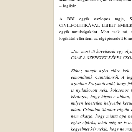
– logikán.
A BBI egyik oszlopos tagja, Sk
CIVILPOLITIKÁVAL LEHET EMBERI
egyik tanulságaként. Mert csak mi, ci
logikától eltéríteni az elgépiesedett t
„Na, most itt következik egy oly
CSAK A SZERETET KÉPES CSO
Ehhez annyit azért előre kell 
elmondtunk Csintalanról. A legk
azonban Fruzsinát attól, hogy felh
is nyilatkozott neki, kölcsönös
kérdezett, hogy biztos-e abban, 
milyen lehetetlen helyzetbe ker
miatt. Csintalan Sándor rögtön e
nem akarja, hogy miatta apa nél
egész eljárás, tehát még az is l
kegyelmet kér nekik, hogy ne ma