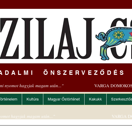
ADALMI ÖNSZERVEZŐDÉS
mi nyomot hagyjak magam után..."
VARGA DOMOKOS
Történelem
Kultúra
Magyar Őstörténet
Kakukk
Szerkesztő
omot hagyjak magam után..."
VARGA D