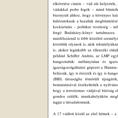
elkövetése címén ‒ vád alá helyezték, 
vádakkal perbe fogók – mind büntetle
bizonyult ahhoz, hogy a törvényes hata
hálózatoknak a hazafiak megbüntetésé
kockáztatás – politikai veszteség – né
forgó Budaházy-könyv tartalmazza a 
másfélszáznál is több közéleti személ
közöttük olyanok is, akik tekintélyükné
is, akiket leginkább az ellenzéki olda
például Schiffer András, az LMP egyko
hangoztatták: méltánytalan és igaz
igazságszolgáltatási gépezet a Hunnia-ü
belássák, így is érezzék és így is hang
(BBI) társaságba tömörült újságíró
bemutatásával érzékeltették a nyilván
hogy a terrorizmus vádjával bíróság elé
gondos szülők, munkahelyükön megbe
tagjai a társadalomnak.
A 17 vádlott közül az első hétnek – a 