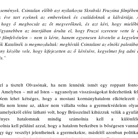
semények. Csintalan előbb azt nyilatkozta Skrabski Fruzsina filmjében,
k éve tart ezeknek az embereknek és családoknak a kálváriája. A
e, hogy ő megbocsát az őt megverőknek, és azt kéri, hogy mielőbb
gyanebben az interjúban árulta el, hogy Fruzsi szeretete vette le a
t filmfelvételen – nem is kérte, hanem egyenesen követelte a kegyelem
 Katalinék is megmozdultak: meghívták Csintalant az elnöki palotába;
ny közölte vele, hogy kifejezetten az ő kérésére, kegyelmet fog adni a
is.”
 a tisztelt Olvasónak, ha nem lennénk ismét egy roppant fontos
. Amelyben – mit ad Isten – ugyanolyan visszásságokat fedezhetünk fel,
em lehet kétséges, hogy a mostani kormányhatalom elkötelezett a
Ha nem lenne az, akkor nem vállalta volna a gyermekvédelem olyan
 amelyekről előre látható volt, hogy Brüsszelnél kihúzzuk velük a gyufát.
nyes hatalomnak mindig számolnia kell a különféle
lnia kell például azzal, hogy a hatalom berkeiben is bőségesen vannak
y úgy veszélyt jelenthetnek a gyermekekre, másfelől azonban politikai