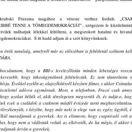
rabski Fruzsina magához a véresre verthez fordult. „
CSAK
BBÉ TENNI A TÖMEGDEMOKRÁCIÁT”, szögezem le küzdelmünk
vilek tudhatjuk lélekkel feltölteni, a megszokott hatalmi és hivatali
ömegdemokráciákat.  S itt hadd adjam át a szót könyvünknek: 
an örök tanulság, amelyről már az előszóban is feltétlenül szólnom kell:
DÁRA.
bocsátanom, hogy a BBI-s levelezőlistán minden lehetséges rosszat
evesebb, hogy titkosügynöknek feltételeztük. Ez sem tántorította el
ívja. Évekkel ezelőtt az olajszőkítésről készített filmet, s akkor Csintalan
 tisztelettel adózva egymásnak. Most, a telefonban, Fruzsi csak annyit
hogy azokat ítélték el, akik ténylegesen megverték őt, és tudja-e, hogy
ültek ezek a családok a csaknem másfél évtizede tartó meghurcoltatásuk
lérzékenyült, s közölte, hogy már neki is elege van az egész ügyből, és
kül maradjanak a gyerekek. Azt is elismerte, hogy csapnivaló volt az
ehet, hogy nem a vádlottak voltak az elkövetők, de ha mégis, ő akkor is
radjanak árván a gyerekek.