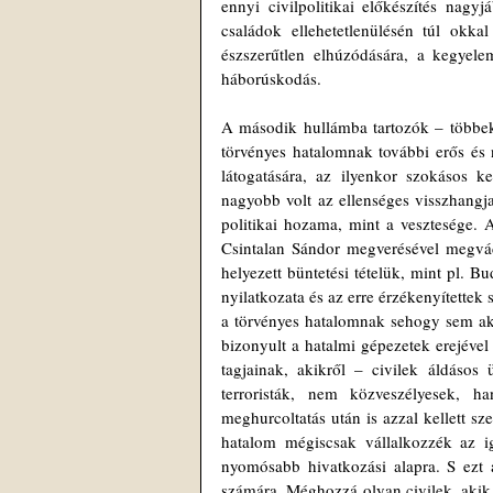
ennyi civilpolitikai előkészítés nagy
családok ellehetetlenülésén túl okkal
észszerűtlen elhúzódására, a kegyele
háborúskodás.
A második hullámba tartozók – többek
törvényes hatalomnak további erős és 
látogatására, az ilyenkor szokásos 
nagyobb volt az ellenséges visszhang
politikai hozama, mint a vesztesége. 
Csintalan Sándor megverésével megvádo
helyezett büntetési tételük, mint pl. B
nyilatkozata és az erre érzékenyítettek 
a törvényes hatalomnak sehogy sem ak
bizonyult a hatalmi gépezetek erejével
tagjainak, akikről – civilek áldás
terroristák, nem közveszélyesek, h
meghurcoltatás után is azzal kellett s
hatalom mégiscsak vállalkozzék az ig
nyomósabb hivatkozási alapra. S ezt a 
számára. Méghozzá olyan civilek, akik t