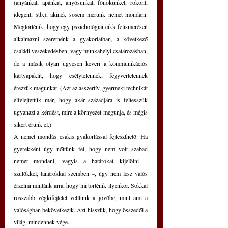
(anyánkat, apánkat, anyósunkat, főnökünket, rokont, 
idegent, stb.), akinek sosem merünk nemet mondani. 
Megtörténik, hogy egy pszichológiai cikk felismeréseit 
alkalmazni szeretnénk a gyakorlatban, a következő 
családi veszekedésben, vagy munkahelyi csatározásban, 
de a másik olyan ügyesen keveri a kommunikációs 
kártyapaklit, hogy esélytelennek, fegyvertelennek 
érezzük magunkat. (Azt az asszertív, gyermeki technikát 
elfelejtettük már, hogy akár századjára is feltesszük 
ugyanazt a kérdést, mire a környezet megunja, és mégis 
sikert érünk el.)
A nemet mondás csakis gyakorlással fejleszthető. Ha 
gyerekként úgy nőttünk fel, hogy nem volt szabad 
nemet mondani, vagyis a határokat kijelölni – 
szülőkkel, tanárokkal szemben –, úgy nem lesz valós 
érzelmi mintánk arra, hogy mi történik ilyenkor. Sokkal 
rosszabb végkifejletet vetítünk a jövőbe, mint ami a 
valóságban bekövetkezik. Azt hisszük, hogy összedől a 
világ, mindennek vége.