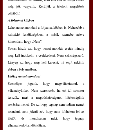
még jók vagyunk. Kerüljük a telefont megelőzés 
céljából.)
A folyamat közben
Lehet nemet mondani a folyamat közben is. Nehezebb a 
szituáció feszültségében, a másik szemébe nézve 
kimondani, hogy „Nem”.
Sokan hiszik azt, hogy nemet mondás esetén mindig 
meg kell indokolni a cselekedetet. Nem szükségszerű. 
Lényeg az, hogy meg kell keresni, mi segít nekünk 
ebben a folyamatban.
Utólag nemet mondani
Személyes jogunk, hogy megváltoztassuk a 
véleményünket. Nem szerencsés, ha ezt túl sokszor 
tesszük, mert a megbízhatóságunk, hitelességünk 
rovására mehet. De az, hogy tegnap nem tudtam nemet 
mondani, nem jelenti azt, hogy nem hívhatom fel az 
illetőt, és mondhatom neki, hogy tegnap 
elhamarkodottan döntöttem.