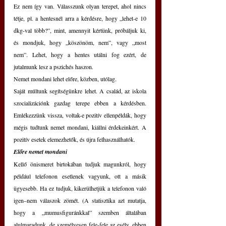
Ez nem így van. Válasszunk olyan terepet, ahol nincs 
tétje, pl. a hentesnél arra a kérdésre, hogy „lehet-e 10 
dkg-val több?”, mint, amennyit kértünk, próbáljuk ki, 
és mondjuk, hogy „köszönöm, nem”, vagy „most 
nem”. Lehet, hogy a hentes utálni fog ezért, de 
jutalmunk lesz a pszichés haszon.
Nemet mondani lehet előre, közben, utólag. 
Saját múltunk segítségünkre lehet. A család, az iskola 
szocializációnk gazdag terepe ebben a kérdésben. 
Emlékezzünk vissza, voltak-e pozitív ellenpéldák, hogy 
mégis tudtunk nemet mondani, kiállni érdekeinkért. A 
pozitív esetek elemezhetők, és újra felhasználhatók.
Előre nemet mondani
Kellő önismeret birtokában tudjuk magunkról, hogy 
például telefonon esetlenek vagyunk, ott a másik 
ügyesebb. Ha ez tudjuk, kikerülhetjük a telefonon való 
igen–nem válaszok zömét. (A statisztika azt mutatja, 
hogy a „mumusfiguránkkal” szemben általában 
alulmaradunk, de személyesen fele-fele az esély, ebben 