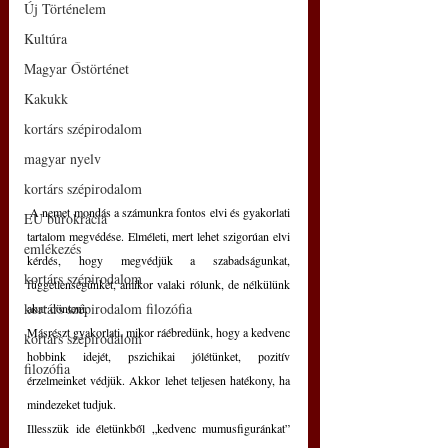
Új Történelem
Kultúra
Magyar Őstörténet
Kakukk
kortárs szépirodalom
magyar nyelv
kortárs szépirodalom
 A nemet mondás a számunkra fontos elvi és gyakorlati 
EU bürokrácia
tartalom megvédése. Elméleti, mert lehet szigorúan elvi 
emlékezés
kérdés, hogy megvédjük a szabadságunkat, 
kortárs szépirodalom
függetlenségünket, amikor valaki rólunk, de nélkülünk 
kortárs szépirodalom filozófia
akar dönteni. 
Másrészt gyakorlati, mikor ráébredünk, hogy a kedvenc 
kortárs szépirodalom
hobbink idejét, pszichikai jólétünket, pozitív 
filozófia
érzelmeinket védjük. Akkor lehet teljesen hatékony, ha 
mindezeket tudjuk.
Illesszük ide életünkből „kedvenc mumusfiguránkat” 