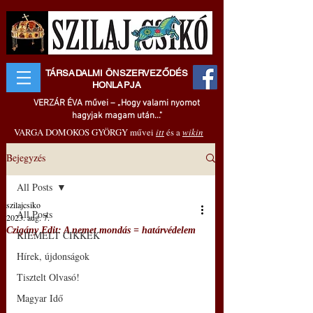
TÁRSADALMI ÖNSZERVEZŐDÉS
HONLAPJA
VERZÁR ÉVA művei – „Hogy valami nyomot
hagyjak magam után..."
VARGA DOMOKOS GYÖRGY művei
itt
és a
wikin
Bejegyzés
All Posts
szilajcsiko
All Posts
2023. aug. 7.
Czigány Edit: A nemet mondás = határvédelem
KIEMELT CIKKEK
Hírek, újdonságok
Tisztelt Olvasó!
Magyar Idő