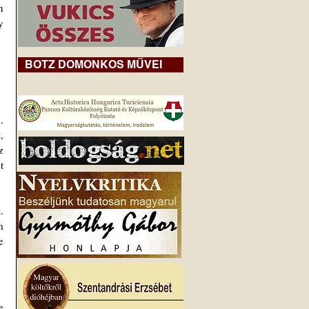
 
 tűnik, hogy ez a helyzet, de nem vagyok meggyőződve arról, hogy 
BOTZ DOMONKOS MŰVEI
 
 
 
 
 
 
 
 