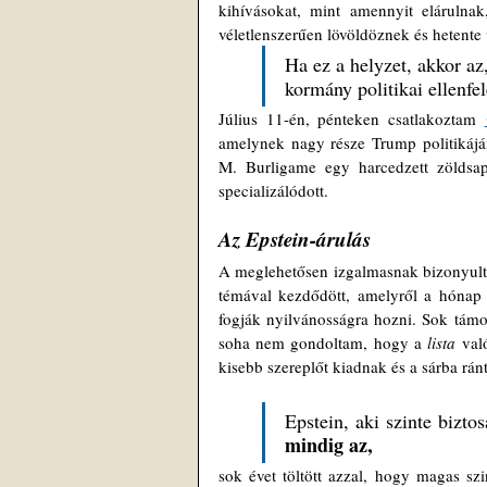
kihívásokat, mint amennyit elárulna
véletlenszerűen lövöldöznek és hetente v
Ha ez a helyzet, akkor az
kormány politikai ellenfel
Július 11-én, pénteken csatlakoztam 
amelynek nagy része Trump politikáján
M. Burligame egy harcedzett zöldsap
specializálódott.
Az Epstein-árulás
A meglehetősen izgalmasnak bizonyult
témával kezdődött, amelyről a hónap e
fogják nyilvánosságra hozni. Sok támo
soha nem gondoltam, hogy a 
lista
 val
kisebb szereplőt kiadnak és a sárba r
Epstein, aki szinte bizt
mindig az, 
sok évet töltött azzal, hogy magas szin