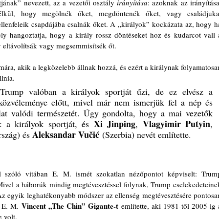
ának” nevezett, az a vezetői osztály 
irányítása
: azoknak az irányítása,
élkül, hogy megölnék őket, megdöntenék őket, vagy családjukat
lenfeleik csapdájába csalnák őket. A „királyok” kockázata az, hogy ha
ly hangoztatja, hogy a király rossz döntéseket hoz és kudarcot vall a
 eltávolítsák vagy megsemmisítsék őt.
ára, akik a legközelebb állnak hozzá, és ezért a királynak folyamatosan
lnia. 
rump valóban a királyok sportját űzi, de ez elvész a 
özvéleménye előtt, mivel már nem ismerjük fel a nép és 
lat valódi természetét. Úgy gondolta, hogy a mai vezetők 
Xi Jinping
Vlagyimir Putyin
 a királyok sportját, és 
, 
, 
Aleksandar Vučić
szág) és 
 (Szerbia) nevét említette. 
 szóló vitában E. M. ismét szokatlan nézőpontot képviselt: Trump
Mivel a háborúk mindig megtévesztéssel folynak, Trump cselekedeteinek
z egyik leghatékonyabb módszer az ellenség megtévesztésére pontosan
Vincent „The Chin” Gigante-t
 E. M. 
 említette, aki 1981-től 2005-ig a
 volt.