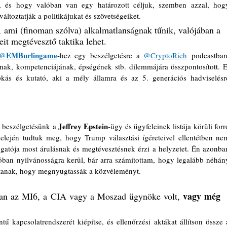
k, és hogy valóban van egy határozott céljuk, szemben azzal, hogy
áltoztatják a politikájukat és szövetségeiket. 
, ami (finoman szólva) alkalmatlanságnak tűnik, valójában a 
eit megtévesztő taktika lehet.
EMBurlingame
@
-hez egy beszélgetésre a 
@CryptoRich
 podcastban,
ak, kompetenciájának, épségének stb. dilemmájára összpontosított. E.
kás és kutató, aki a mély államra és az 5. generációs hadviselésre
Jeffrey Epstein
 beszélgetésünk a 
-ügy és ügyfeleinek listája körüli forró
lején tudtuk meg, hogy Trump választási ígéreteivel ellentétben nem
gatója most árulásnak és megtévesztésnek érzi a helyzetet. Én azonban
óban nyilvánosságra kerül, bár arra számítottam, hogy legalább néhány
ántanak, hogy megnyugtassák a közvéleményt.
vagy még 
osan az MI6, a CIA vagy a Moszad ügynöke volt, 
tű kapcsolatrendszerét kiépítse, és ellenőrzési aktákat állítson össze a