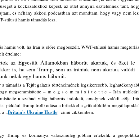
űségét a kockázatokhoz képest, az ötlet annyira esztelennek tűnt, hogy
ajtani, és néhány akkori podcastban azt mondtam, hogy vagy nem lesz
-stílusú hamis támadás lesz.
hamis volt, ha Irán is előre megbeszélt, WWF-stílusú hamis megtorlást
olt értelme: 
ortok az Egyesült Államokban háborút akartak, és őket le 
 akkor is, ha sem Trump, sem az irániak nem akartak valódi 
unk nekik egy hamis háborút.
 a támadás a Tejút galaxis történelmének legsikeresebb, leghatékonyabb
gy megsemmisítette – m e g s e m m i s í t e t t e – Irán nukleáris
sítette a szabad világ háborús indokait, amelynek valódi célja Irán
is, például Trump trollkodása a britekkel a „ritkaföldfém-megállapodás”
Britain’s Ukraine Hustle
 a „
” című cikkemben.
gy Trump és kormánya valószínűleg jobban értékelik a geopolitikai