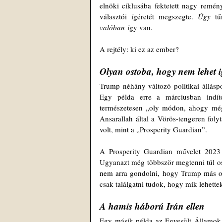
elnöki ciklusába fektetett nagy remén
választói ígéretét megszegte. 
Úgy
valóban
 így van.
A rejtély: ki ez az ember?
Olyan ostoba, hogy nem lehet i
Trump néhány változó politikai álláspo
Egy példa erre a márciusban indít
természetesen „oly módon, ahogy még 
Ansarallah által a Vörös-tengeren foly
volt, mint a „Prosperity Guardian”.
A Prosperity Guardian művelet 2023 d
Ugyanazt még többször megtenni túl os
nem arra gondolni, hogy Trump más oko
csak találgatni tudok, hogy mik lehette
A hamis háború Irán ellen
Egy másik példa az Egyesült Államok j