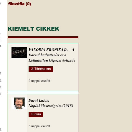
 
filozófia
(0)
0 bejegyzés
KIEMELT CIKKEK
 
 
 
VAXÓRIA KRÓNIKÁJA ‒ A
Korvid hadművelet és a
Láthatatlan Gépezet évtizede
Új Történelem
 
 
2 nappal ezelőtt
 
 
Darai Lajos:
Naplóbölcsességeim (2018)
Kultúra
5 nappal ezelőtt
 