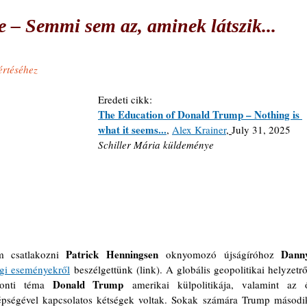
 – Semmi sem az, aminek látszik...
értéséhez
Eredeti cikk:
The Education of Donald Trump – Nothing is 
what it seems...
, 
Alex Krainer
, 
July 31, 2025
Schiller Mária küldeménye
Patrick Henningsen
Danny
m csatlakozni 
 oknyomozó újságíróhoz 
egi eseményekről
 beszélgettünk (link). A globális geopolitikai helyzetről
Donald Trump
ponti téma 
 amerikai külpolitikája, valamint az ő
, épségével kapcsolatos kétségek voltak. Sokak számára Trump második