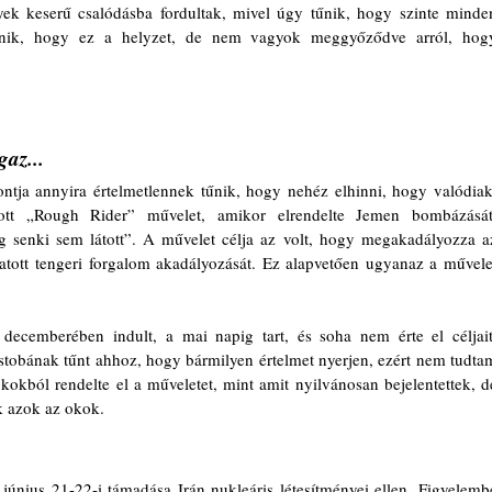
yek keserű csalódásba fordultak, mivel úgy tűnik, hogy szinte minden
gaz...
ntja annyira értelmetlennek tűnik, hogy nehéz elhinni, hogy valódiak.
ott „Rough Rider” művelet, amikor elrendelte Jemen bombázását,
senki sem látott”. A művelet célja az volt, hogy megakadályozza az
tatott tengeri forgalom akadályozását. Ez alapvetően ugyanaz a művelet
ecemberében indult, a mai napig tart, és soha nem érte el céljait.
tobának tűnt ahhoz, hogy bármilyen értelmet nyerjen, ezért nem tudtam
kból rendelte el a műveletet, mint amit nyilvánosan bejelentettek, de
k azok az okok.
únius 21-22-i támadása Irán nukleáris létesítményei ellen. Figyelembe