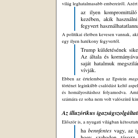
világ leghatalmasabb embereiről. Azért v
az ilyen kompromittáló
kezében, akik használni
fegyvert használhatatlann
A politikai életben kevesen vannak, ak
egy ilyen hatékony fegyvertől. 
Trump küldetésének siker
Az általa és kormányával
saját hatalmuk megszilá
vívják.
Ebben az értelemben az Epstein 
mag
történet leginkűbb csalódást keltő asp
és homályosításhoz folyamodva. Ami az
számára ez soha nem volt valószínű kim
Az illuzórikus igazságszolgálta
Először is, a nyugati világban kétoszta
ha 
bennfentes
 vagy, az i
hogy szabadon távozz,