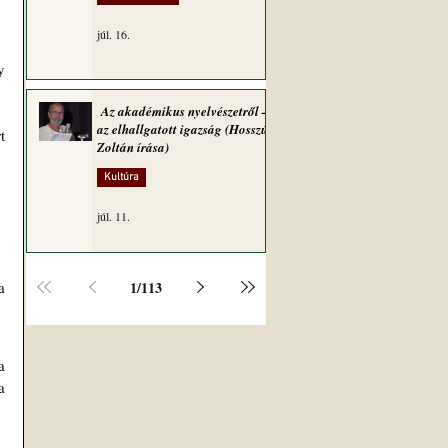
júl. 16.
 
Az akadémikus nyelvészetről –
az elhallgatott igazság (Hosszú
 
Zoltán írása)
Kultúra
júl. 11.
1
/
113
 
 
 