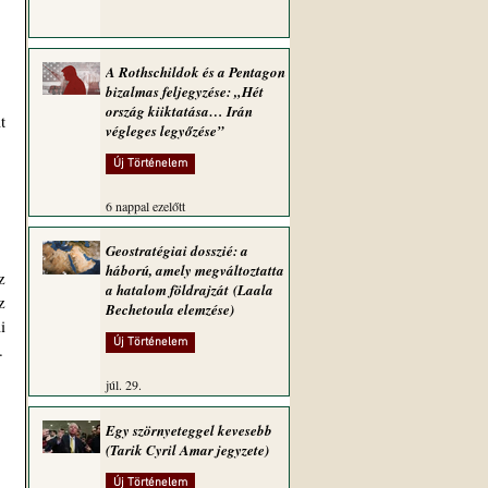
A Rothschildok és a Pentagon
bizalmas feljegyzése: „Hét
ország kiiktatása… Irán
 
végleges legyőzése”
Új Történelem
6 nappal ezelőtt
Geostratégiai dosszié: a
háború, amely megváltoztatta
 
a hatalom földrajzát (Laala
 
Bechetoula elemzése)
 
Új Történelem
.
júl. 29.
Egy szörnyeteggel kevesebb
(Tarik Cyril Amar jegyzete)
Új Történelem