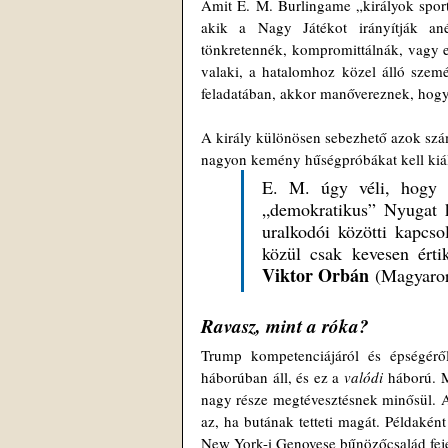
Amit E. M. Burlingame „királyok sportj
akik a Nagy Játékot irányítják an
tönkretennék, kompromittálnák, vagy el
valaki, a hatalomhoz közel álló szemé
feladatában, akkor manővereznek, hogy
A király különösen sebezhető azok szám
nagyon kemény hűségpróbákat kell kiál
E. M. úgy véli, hogy T
„demokratikus” Nyugat k
uralkodói közötti kapcso
közül csak kevesen értik
Viktor Orbán
 (Magyaror
Ravasz, mint a róka?
Trump kompetenciájáról és épségéről
háborúban áll, és ez a 
valódi
 háború. 
nagy része megtévesztésnek minősül. A
az, ha butának tetteti magát. Példaként
New York-i Genovese bűnözőcsalád feje