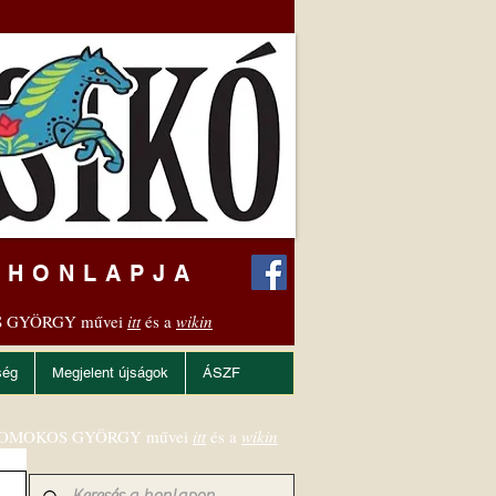
 HONLAPJA
 GYÖRGY művei
itt
és a
wikin
ség
Megjelent újságok
ÁSZF
OMOKOS GYÖRGY művei
itt
és a
wikin