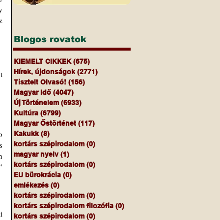
 
 
Blogos rovatok
KIEMELT CIKKEK
(675)
675 bejegyzés
Hírek, újdonságok
(2771)
2771 bejegyzés
 
Tisztelt Olvasó!
(156)
156 bejegyzés
Magyar Idő
(4047)
4047 bejegyzés
Új Történelem
(6933)
6933 bejegyzés
Kultúra
(6799)
6799 bejegyzés
Magyar Őstörténet
(117)
117 bejegyzés
 
Kakukk
(8)
8 bejegyzés
 
kortárs szépirodalom
(0)
0 bejegyzés
magyar nyelv
(1)
1 bejegyzés
 
kortárs szépirodalom
(0)
0 bejegyzés
 
EU bürokrácia
(0)
0 bejegyzés
emlékezés
(0)
0 bejegyzés
kortárs szépirodalom
(0)
0 bejegyzés
kortárs szépirodalom filozófia
(0)
0 bejegyzés
 
kortárs szépirodalom
(0)
0 bejegyzés