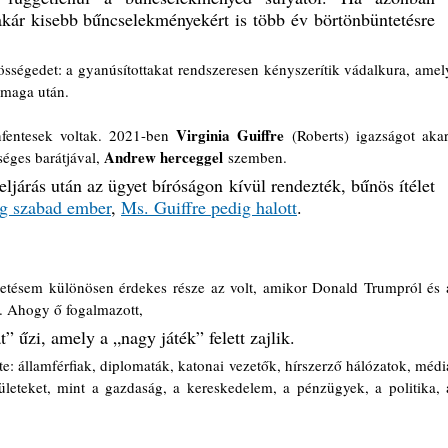
kár kisebb bűncselekményekért is több év börtönbüntetésre 
sségedet: a gyanúsítottakat rendszeresen kényszerítik vádalkura, amely
 maga után.
Virginia Guiffre
nfentesek voltak. 2021-ben 
 (Roberts) igazságot akart
Andrew herceggel
éges barátjával, 
 szemben. 
ljárás után az ügyet bíróságon kívül rendezték, bűnös ítélet 
g szabad ember
, 
Ms. Guiffre pedig halott
.
getésem különösen érdekes része az volt, amikor Donald Trumpról és a
t. Ahogy ő fogalmazott, 
” űzi, amely a „nagy játék” felett zajlik. 
te: államférfiak, diplomaták, katonai vezetők, hírszerző hálózatok, média
ületeket, mint a gazdaság, a kereskedelem, a pénzügyek, a politika, a