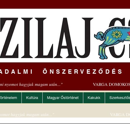
ADALMI ÖNSZERVEZŐDÉS
mi nyomot hagyjak magam után..."
VARGA DOMOKOS
Történelem
Kultúra
Magyar Őstörténet
Kakukk
Szerkesztő
omot hagyjak magam után..."
VARGA D