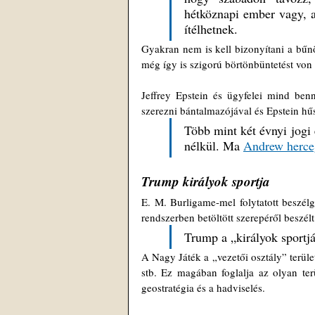
hétköznapi ember vagy, a
ítélhetnek. 
Gyakran nem is kell bizonyítani a bűnö
még így is szigorú börtönbüntetést von
Jeffrey Epstein és ügyfelei mind ben
szerezni bántalmazójával és Epstein hűs
Több mint két évnyi jogi e
nélkül. Ma 
Andrew herce
Trump királyok sportja
E. M. Burligame-mel folytatott beszél
rendszerben betöltött szerepéről beszél
Trump a „királyok sportját
A Nagy Játék a „vezetői osztály” terüle
stb. Ez magában foglalja az olyan ter
geostratégia és a hadviselés.