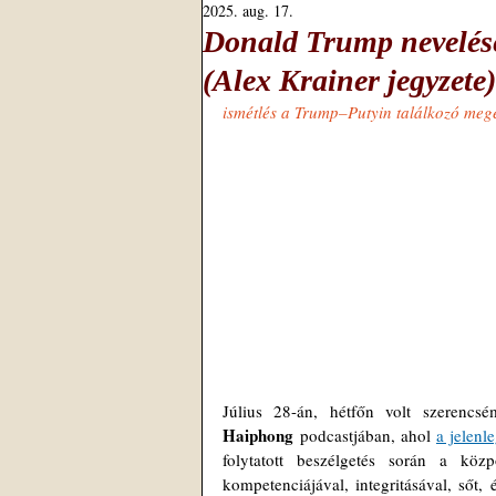
2025. aug. 17.
Donald Trump nevelése
(Alex Krainer jegyzete)
ismétlés a Trump–Putyin találkozó meg
Július 28-án, hétfőn volt szerencsé
Haiphong
 podcastjában, ahol 
a jelenl
folytatott beszélgetés során a köz
kompetenciájával, integritásával, sőt