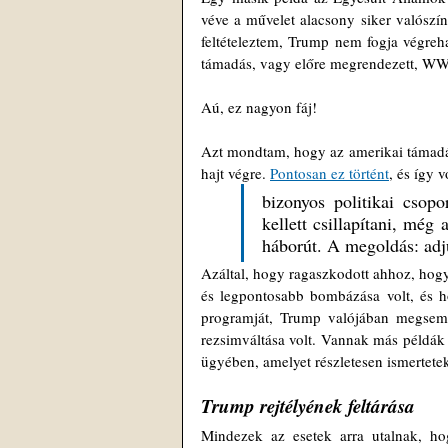
véve a művelet alacsony siker valószín
feltételeztem, Trump nem fogja végreh
támadás, vagy előre megrendezett, WWF
Aú, ez nagyon fáj!
Azt mondtam, hogy az amerikai támadás 
hajt végre. 
Pontosan ez történt
, és így v
bizonyos politikai csop
kellett csillapítani, még
háborút. A megoldás: adj
Azáltal, hogy ragaszkodott ahhoz, hogy
és legpontosabb bombázása volt, és ho
programját, Trump valójában megsemmi
rezsimváltása volt. Vannak más példák 
ügyében, amelyet részletesen ismertetek
Trump rejtélyének feltárása
Mindezek az esetek arra utalnak, ho