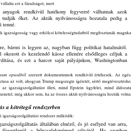
állalta ezt a fáradságot, mert 
 anyagok rendkívül hatékony fegyverré válhatnak azok 
 tudják őket. Az akták nyilvánosságra hozatala pedig a 
á tenné.
ik igazságosság vagy erkölcsi kötelességtudatból megfosztanák magukat
e, bármi is legyen az, nagyban függ politikai hatalmától. 
 okozott és kezelendő káosz ellenére elsődleges céljuk a 
rdítása, és ezt a harcot saját pályájukon, Washingtonban 
num opusából
 szerzett dokumentumok rendkívül értékesek. Az egész
ektusa az volt, ahogyan Trump megszegte ígéretét, sértő megtévesztéshez
 igazságszolgáltatást illeti, mind Epstein ügyfelei, mind áldozatai
enetel, még akkor sem, ha az összes aktát nyilvánosságra hozták volna
tás a kétrétegű rendszerben
tú igazságszolgáltatási rendszer működik: 
gazságszolgáltatás általában elnéző, és jó esélyed van arra, 
 függetlenül a bűncselekményed súlyától. Ha azonban 