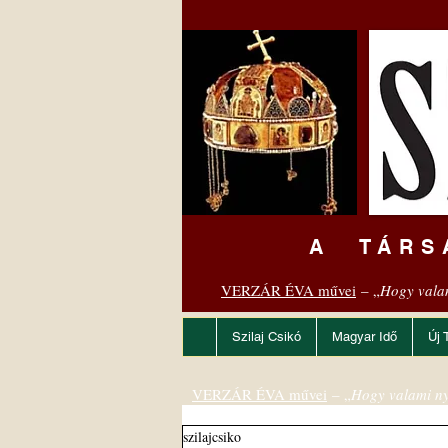
A TÁRS
VERZÁR ÉVA művei
– „
Hogy vala
Szilaj Csikó
Magyar Idő
Új 
VERZÁR ÉVA művei
– „
Hogy valami ny
szilajcsiko