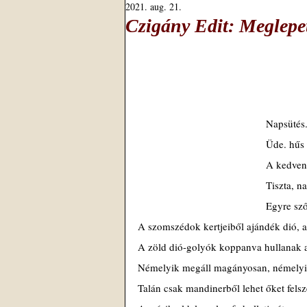
2021. aug. 21.
Czigány Edit: Meglepet
Napsütés
Üde. hűs 
A kedven
Tiszta, n
Egyre sző
A szomszédok kertjeiből ajándék dió, 
A zöld dió-golyók koppanva hullanak a k
Némelyik megáll magányosan, némelyik 
Talán csak mandinerből lehet őket fels