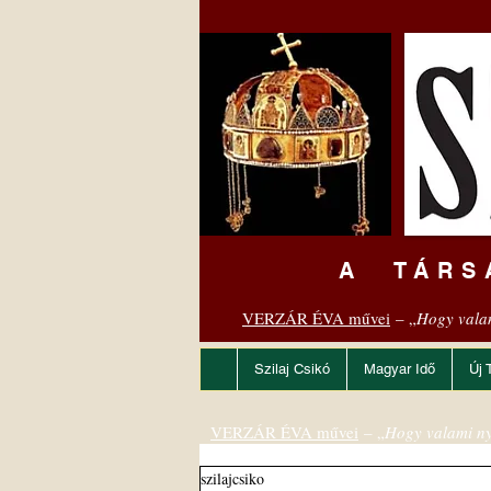
A TÁRS
VERZÁR ÉVA művei
– „
Hogy vala
Szilaj Csikó
Magyar Idő
Új 
VERZÁR ÉVA művei
– „
Hogy valami ny
szilajcsiko