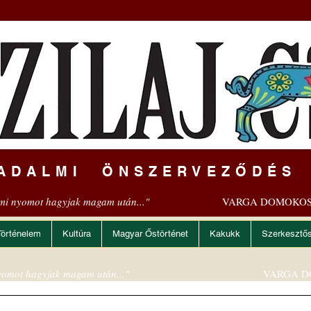
ADALMI ÖNSZERVEZŐDÉS
mi nyomot hagyjak magam után..."
VARGA DOMOKOS
Történelem
Kultúra
Magyar Őstörténet
Kakukk
Szerkesztő
omot hagyjak magam után..."
VARGA D