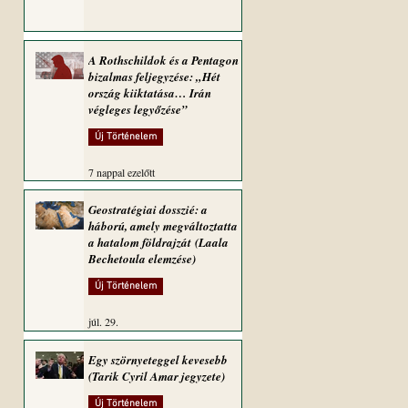
A Rothschildok és a Pentagon
bizalmas feljegyzése: „Hét
ország kiiktatása… Irán
végleges legyőzése”
Új Történelem
7 nappal ezelőtt
Geostratégiai dosszié: a
háború, amely megváltoztatta
a hatalom földrajzát (Laala
Bechetoula elemzése)
Új Történelem
júl. 29.
Egy szörnyeteggel kevesebb
(Tarik Cyril Amar jegyzete)
Új Történelem