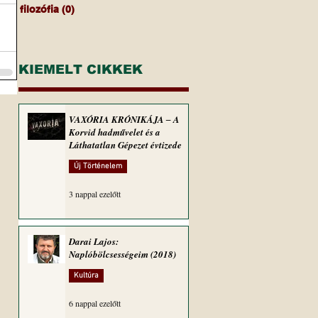
filozófia
(0)
0 bejegyzés
KIEMELT CIKKEK
VAXÓRIA KRÓNIKÁJA ‒ A
Korvid hadművelet és a
Láthatatlan Gépezet évtizede
Új Történelem
3 nappal ezelőtt
Darai Lajos:
Naplóbölcsességeim (2018)
Kultúra
6 nappal ezelőtt