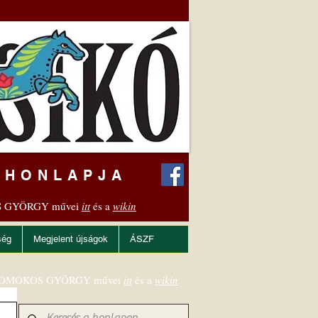
 HONLAPJA
 GYÖRGY művei
itt
és a
wikin
ség
Megjelent újságok
ÁSZF
OMOKOS GYÖRGY művei
itt
és a
wikin