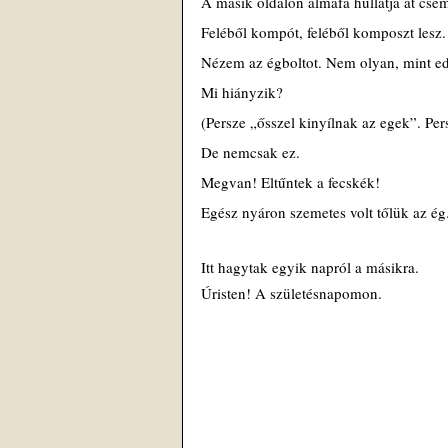
A másik oldalon almafa hullatja át cs
Feléből kompót, feléből komposzt lesz.
Nézem az égboltot. Nem olyan, mint ed
Mi hiányzik?
(Persze „ősszel kinyílnak az egek”. Pe
De nemcsak ez.
Megvan! Eltűntek a fecskék!
Egész nyáron szemetes volt tőlük az ég
Itt hagytak egyik napról a másikra.
Úristen! A születésnapomon.