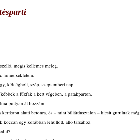
ésparti
.
szellő, mégis kellemes meleg.
c hőmérsékletem.
agy, kék égbolt, szép, szeptemberi nap.
kébbek a fűzfák a kert végében, a patakparton.
alma pottyan át hozzám.
ertkapu alatti betonra, és – mint biliárdasztalon – kicsit gurulnak még
koccan egy korábban lehullott, álló társához.
zedni?