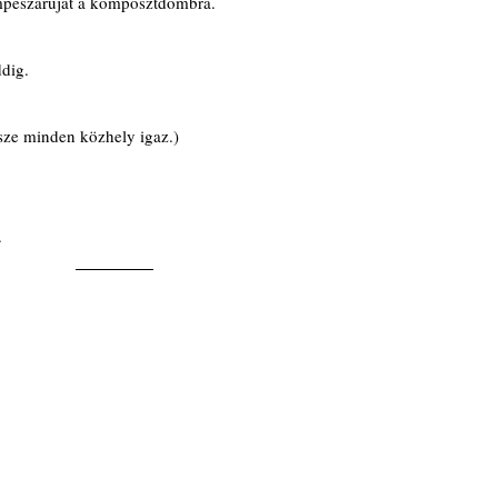
empészáruját a komposztdombra.
dig.
rsze minden közhely igaz.)
.