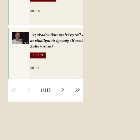
júl. 16.
Az akadémikus nyelvészetről –
az elhallgatott igazság (Hosszú
Zoltán írása)
Kultúra
júl. 11.
1
/
113