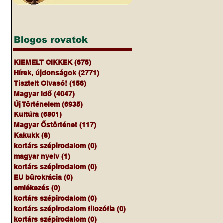
Blogos rovatok
KIEMELT CIKKEK
(675)
675 bejegyzés
Hírek, újdonságok
(2771)
2771 bejegyzés
Tisztelt Olvasó!
(156)
156 bejegyzés
Magyar Idő
(4047)
4047 bejegyzés
Új Történelem
(6935)
6935 bejegyzés
Kultúra
(6801)
6801 bejegyzés
Magyar Őstörténet
(117)
117 bejegyzés
Kakukk
(8)
8 bejegyzés
kortárs szépirodalom
(0)
0 bejegyzés
magyar nyelv
(1)
1 bejegyzés
kortárs szépirodalom
(0)
0 bejegyzés
EU bürokrácia
(0)
0 bejegyzés
emlékezés
(0)
0 bejegyzés
kortárs szépirodalom
(0)
0 bejegyzés
kortárs szépirodalom filozófia
(0)
0 bejegyzés
kortárs szépirodalom
(0)
0 bejegyzés