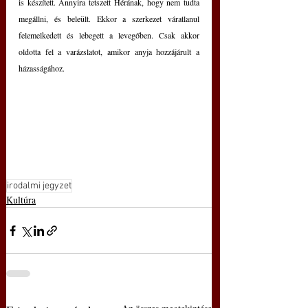
is készített. Annyira tetszett Hérának, hogy nem tudta 
megállni, és beleült. Ekkor a szerkezet váratlanul 
felemelkedett és lebegett a levegőben. Csak akkor 
oldotta fel a varázslatot, amikor anyja hozzájárult a 
házasságához.
irodalmi jegyzet
Kultúra