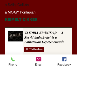
Darai Lajos:
Gyimóthy Gábor
a Szilaj Csikón
Naplóbölcsességeim
nyelvművelő gúnyv
a MOGY honlapján
(2023)
sorozata (1771)
KIEMELT CIKKEK
VAXÓRIA KRÓNIKÁJA ‒ A
Korvid hadművelet és a
Láthatatlan Gépezet évtizede
Új Történelem
3 nappal ezelőtt
Phone
Email
Facebook
Darai Lajos: Naplóbölcsességeim
(2018)
Kultúra
6 nappal ezelőtt