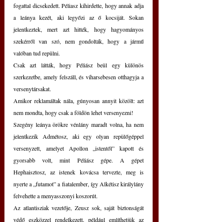
fogattal dicsekedett. Péliasz kihirdette, hogy annak adja 
a leánya kezét, aki legyőzi az ő kocsiját. Sokan 
jelentkeztek, mert azt hitték, hogy hagyományos 
szekérről van szó, nem gondolták, hogy a jármű 
valóban tud repülni.
Csak azt látták, hogy Péliász beül egy különös 
szerkezetbe, amely felszáll, és viharsebesen otthagyja a 
versenytársakat.
Amikor reklamáltak nála, gúnyosan annyit közölt: azt 
nem mondta, hogy csak a földön lehet versenyezni! 
Szegény leánya örökre vénlány maradt volna, ha nem 
jelentkezik Admétosz, aki egy olyan repülőgéppel 
versenyzett, amelyet Apollon „istentől” kapott és 
gyorsabb volt, mint Péliász gépe. A gépet 
Hephaisztosz, az istenek kovácsa tervezte, meg is 
nyerte a „futamot” a fiatalember, így Alkétisz királylány 
felvehette a menyasszonyi koszorút.
Az atlantisziak vezetője, Zeusz sok, saját biztonságát 
védő eszközzel rendelkezett, például említhetjük az 