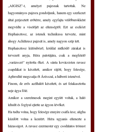
„AIGISZ”-t, amelyet pajzsnak tartottak. Ne 
hagyományos pajzsra gondoljunk, hanem egy szerkezet 
által gerjesztett erőtérre, amely egyfajta védőburokként 
megvédte a viselőjét az ellenségtől. Ezt az eszközt 
Hephaisztosz, az istenek technikusa tervezte, mint 
ahogy Achilleusz pajzsát is, amely nagyon szép lett.
Hephaisztosz különböző, kóddal működő zárakat is 
tervezett anyja, Héra palotájára, csak a megfelelő 
„varázsszó” nyitotta őket. A sánta kovácsisten ravasz 
csapdákat is készített, amikor rájött, hogy felesége, 
Aphrodité megcsalja őt Árésszal, a háború istenével.
Finom, de erős acélhálót készített, és azt felakasztotta 
neje ágya fölé.
Amikor a szerelmesek megint együtt voltak, a háló 
lehullt és foglyul ejtette az ágyon lévőket.
Ha tudta volna, hogy felesége ennyire csalfa lesz, aligha 
küzdött volna a kezéért. Héra ugyanis ellenezte a 
házasságot. A ravasz ezermester egy csodálatos trónust 