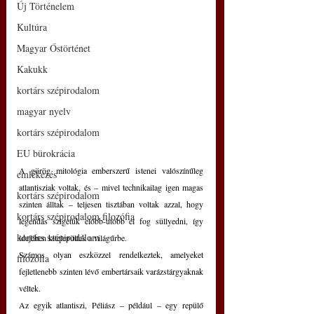
Új Történelem
Kultúra
Magyar Őstörténet
Kakukk
kortárs szépirodalom
magyar nyelv
kortárs szépirodalom
EU bürokrácia
A görög mitológia emberszerű istenei valószínűleg 
emlékezés
atlantisziak voltak, és – mivel technikailag igen magas 
kortárs szépirodalom
szinten álltak – teljesen tisztában voltak azzal, hogy 
kortárs szépirodalom filozófia
legendás szigetük előbb-utóbb el fog süllyedni, így 
kortárs szépirodalom
idejében kitelepültek a világűrbe. 
Számos olyan eszközzel rendelkeztek, amelyeket 
filozófia
fejletlenebb szinten lévő embertársaik varázstárgyaknak 
véltek.
Az egyik atlantiszi, Péliász – például – egy repülő 