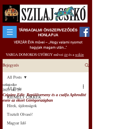
TÁRSADALMI ÖNSZERVEZŐDÉS
HONLAPJA
VERZÁR ÉVA művei – „Hogy valami nyomot
hagyjak magam után..."
VARGA DOMOKOS GYÖRGY művei
itt
és a
wikin
Bejegyzés
All Posts
szilajcsiko
All Posts
2023. okt. 29.
Czigány Edit: Repülőverseny és a csalfa Aphrodité
KIEMELT CIKKEK
esete az ókori Görögországban
Hírek, újdonságok
Tisztelt Olvasó!
Magyar Idő