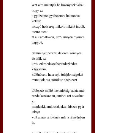
Azt sem mutatják be bizonyítékokkal, 
hogy ez
a győzelmet győzelemre halmozva 
keletre
mozgó hadsereg mikor, miként indult, 
merre ment
át a Kárpátokon, erről milyen nyomot 
hagyott.
Semmilyet persze, de ezen könnyen 
átsiklik az
üres lelkesedésre berendezkedett 
vágyszem,
különösen, ha a sejti tulajdonságokat
évmilliók óta átörökítő szerkezet
többszáz millió hasonlósági adata már
rendelkezésre áll, amiből azt olvashat 
ki
mindenki, amit csak akar, hiszen gyér 
lakója
volt annak a földnek már a régiségben 
is,
és szétszivárogva terjedt sokfelé 