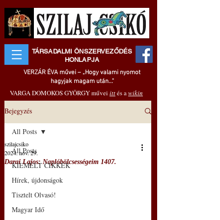
TÁRSADALMI ÖNSZERVEZŐDÉS
HONLAPJA
VERZÁR ÉVA művei – „Hogy valami nyomot
hagyjak magam után..."
VARGA DOMOKOS GYÖRGY művei
itt
és a
wikin
Bejegyzés
All Posts
szilajcsiko
All Posts
2024. nov. 29.
Darai Lajos: Naplóbölcsességeim 1407.
KIEMELT CIKKEK
Hírek, újdonságok
Tisztelt Olvasó!
Magyar Idő