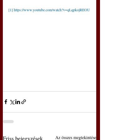
[1]
https://www.youtube.com/watch?v=qLqpkojREOU
Friss bejegyzések
Az összes megtekintése