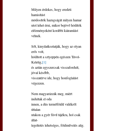
Milyen érdekes, hogy eredeti 
hamisítást
módosítók hazugságát milyen hamar
utol lehet érni, mikor bejövő hódítók
előzményeként korábbi kiáramlást 
vélnek.
Sőt, kinyilatkoztatják, hogy az olyan 
erős volt,
hódított a sztyeppén egészen Távol-
Keletig,
[1]
és aztán egyszercsak visszafordult, 
jóval később,
visszatérve ide, hogy honfoglalást 
végezzen.
Nem magyarázzák meg, miért 
indultak el oda
innen, a dús termőföldű vidékről 
úttalan
utakon a gyér füvű tájékra, hol csak 
állat-
legeltetés lehetséges, földművelés alig.