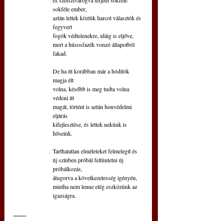
sokféle ember,
aztán lettek köztük harcot választók és 
fegyvert
fogók védtelenekre, idáig is eljőve,
mert a húsosfazék vonzó állapotból 
fakad.
De ha itt korábban már a hódítók 
magja élt
volna, később is meg tudta volna 
védeni itt
magát, történt is aztán honvédelmi 
eljárás
kifejlesztése, és lettek nekünk is 
hőseink.
Tarthatatlan elméleteket felmelegít és
új színben próbál feltüntetni új 
próbálkozás,
átugorva a következetesség igényén,
mintha nem lenne elég eszközünk az 
igazságra.