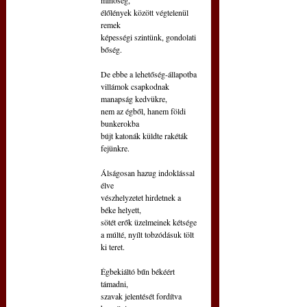
élőlények között végtelenül 
remek
képességi szintünk, gondolati 
bőség.
De ebbe a lehetőség-állapotba
villámok csapkodnak 
manapság kedvükre,
nem az égből, hanem földi 
bunkerokba
bújt katonák küldte rakéták 
fejünkre.
Álságosan hazug indoklással 
élve
vészhelyzetet hirdetnek a 
béke helyett,
sötét erők üzelmeinek kétsége
a múlté, nyílt tobzódásuk tölt 
ki teret.
Égbekiáltó bűn békéért 
támadni,
szavak jelentését fordítva 