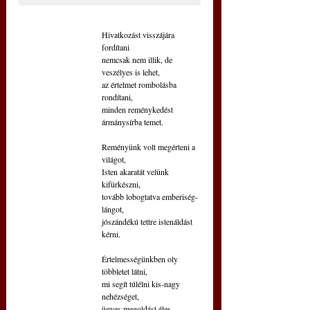
Hivatkozást visszájára 
fordítani
nemcsak nem illik, de 
veszélyes is lehet,
az értelmet rombolásba 
rondítani,
minden reménykedést 
ármánysírba temet.
Reményünk volt megérteni a 
világot,
Isten akaratát velünk 
kifürkészni,
tovább lobogtatva emberiség-
lángot,
jószándékú tettre istenáldást 
kérni.
Értelmességünkben oly 
többletet látni,
mi segít túlélni kis-nagy 
nehézséget,
ügyes megoldást éles 