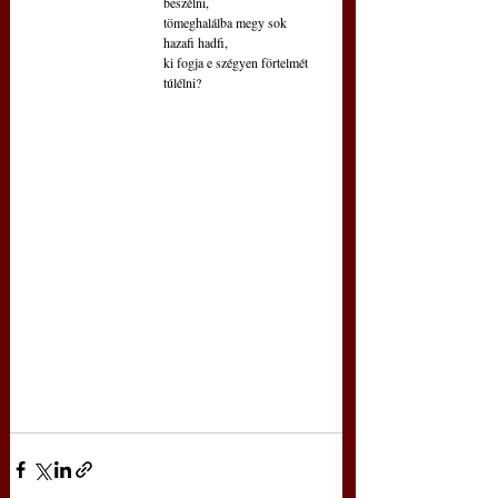
beszélni,
tömeghalálba megy sok 
hazafi hadfi,
ki fogja e szégyen förtelmét 
túlélni?