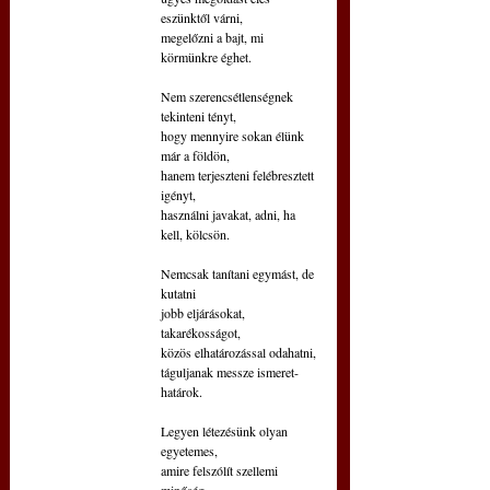
eszünktől várni,
megelőzni a bajt, mi 
körmünkre éghet.
Nem szerencsétlenségnek 
tekinteni tényt,
hogy mennyire sokan élünk 
már a földön,
hanem terjeszteni felébresztett 
igényt,
használni javakat, adni, ha 
kell, kölcsön.
Nemcsak tanítani egymást, de 
kutatni
jobb eljárásokat, 
takarékosságot,
közös elhatározással odahatni,
táguljanak messze ismeret-
határok.
Legyen létezésünk olyan 
egyetemes,
amire felszólít szellemi 
minőség,