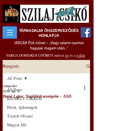
TÁRSADALMI ÖNSZERVEZŐDÉS
HONLAPJA
VERZÁR ÉVA művei – „Hogy valami nyomot
hagyjak magam után..."
VARGA DOMOKOS GYÖRGY művei
itt
és a
wikin
Bejegyzés
All Posts
szilajcsiko
All Posts
2024. ápr. 4.
Darai Lajos: Naplóbölcsességeim – 1169.
KIEMELT CIKKEK
Hírek, újdonságok
Tisztelt Olvasó!
Magyar Idő