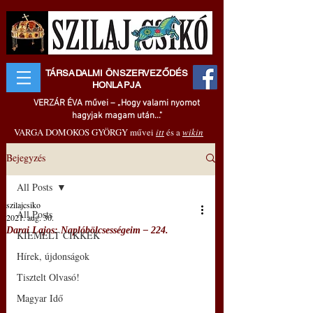
TÁRSADALMI ÖNSZERVEZŐDÉS
HONLAPJA
VERZÁR ÉVA művei – „Hogy valami nyomot
hagyjak magam után..."
VARGA DOMOKOS GYÖRGY művei
itt
és a
wikin
Bejegyzés
All Posts
szilajcsiko
All Posts
2021. aug. 30.
Darai Lajos: Naplóbölcsességeim – 224.
KIEMELT CIKKEK
Hírek, újdonságok
Tisztelt Olvasó!
Magyar Idő