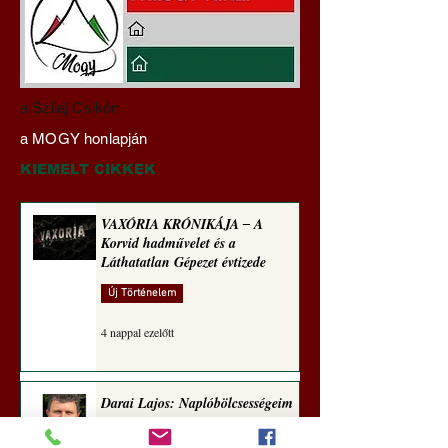
Darai Lajos:
Gyimóthy Gábor
a Szilaj Csikón
Naplóbölcsességeim
nyelvművelő gúnyv
a MOGY honlapján
(2025)
sorozata (1773)
KIEMELT CIKKEK
VAXÓRIA KRÓNIKÁJA ‒ A
Korvid hadművelet és a
Láthatatlan Gépezet évtizede
Új Történelem
4 nappal ezelőtt
Darai Lajos: Naplóbölcsességeim
(2018)