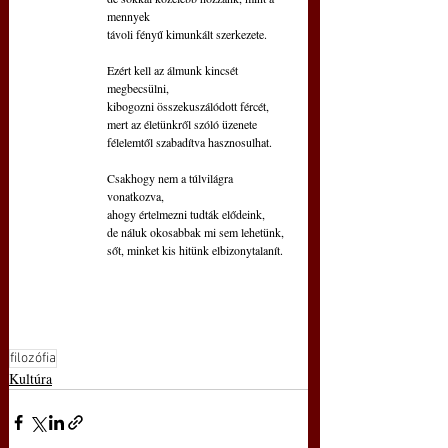
mennyek 
távoli fényű kimunkált szerkezete.
Ezért kell az álmunk kincsét 
megbecsülni,
kibogozni összekuszálódott fércét,
mert az életünkről szóló üzenete
félelemtől szabadítva hasznosulhat.
Csakhogy nem a túlvilágra 
vonatkozva,
ahogy értelmezni tudták elődeink,
de náluk okosabbak mi sem lehetünk,
sőt, minket kis hitünk elbizonytalanít.
filozófia
Kultúra