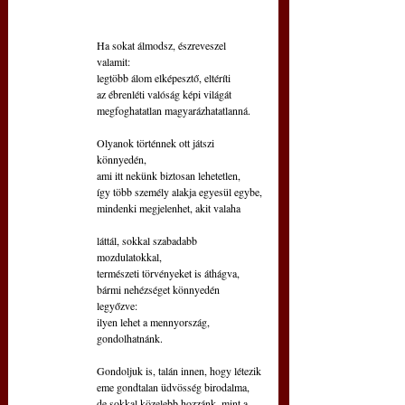
Ha sokat álmodsz, észreveszel 
valamit: 
legtöbb álom elképesztő, eltéríti
az ébrenléti valóság képi világát
megfoghatatlan magyarázhatatlanná.
Olyanok történnek ott játszi 
könnyedén,
ami itt nekünk biztosan lehetetlen,
így több személy alakja egyesül egybe,
mindenki megjelenhet, akit valaha
láttál, sokkal szabadabb 
mozdulatokkal,
természeti törvényeket is áthágva,
bármi nehézséget könnyedén 
legyőzve:
ilyen lehet a mennyország, 
gondolhatnánk. 
Gondoljuk is, talán innen, hogy létezik
eme gondtalan üdvösség birodalma, 
de sokkal közelebb hozzánk, mint a 