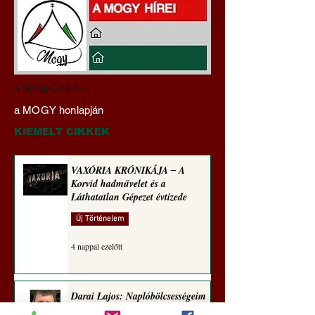
Darai Lajos:
Gyimóthy Gábor
a Szilaj Csikón
Naplóbölcsességeim
nyelvművelő gúnyv
a MOGY honlapján
(2025)
sorozata (1773)
KIEMELT CIKKEK
VAXÓRIA KRÓNIKÁJA ‒ A
Korvid hadművelet és a
Láthatatlan Gépezet évtizede
Új Történelem
4 nappal ezelőtt
Darai Lajos: Naplóbölcsességeim
(2018)