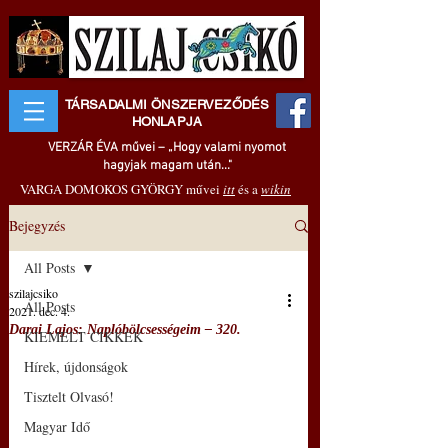
TÁRSADALMI ÖNSZERVEZŐDÉS
HONLAPJA
VERZÁR ÉVA művei – „Hogy valami nyomot
hagyjak magam után..."
VARGA DOMOKOS GYÖRGY művei
itt
és a
wikin
Bejegyzés
All Posts
szilajcsiko
All Posts
2021. dec. 4.
Darai Lajos: Naplóbölcsességeim – 320.
KIEMELT CIKKEK
Hírek, újdonságok
Tisztelt Olvasó!
Magyar Idő