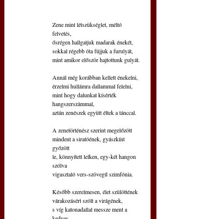
Zene mint létszükséglet, méltó 
felvetés,
ősrégen hallgatjuk madarak énekét,
sokkal régebb óta fújjuk a furulyát,
mint amikor először hajtottunk gulyát.
Annál még korábban kellett énekelni,
érzelmi hullámra dallammal felelni,
mint hogy dalunkat kísérték 
hangszerszámmal,
aztán zenészek együtt éltek a tánccal.
A zenetörténész szerint megelőzött 
mindent a siratóének, gyászkínt 
győzött
le, könnyített lelken, egy-két hangon 
szólva
vigasztaló vers-szövegű szimfónia.
Később szerelmesen, élet szülöttének
várakozásért szólt a virágének, 
s víg katonadallal messze ment a 
kedves,