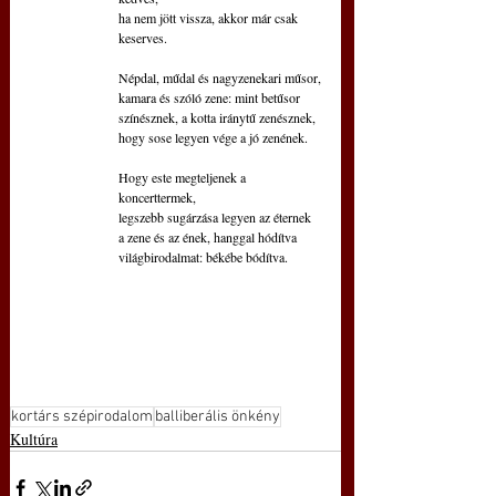
ha nem jött vissza, akkor már csak 
keserves.
Népdal, műdal és nagyzenekari műsor,
kamara és szóló zene: mint betűsor
színésznek, a kotta iránytű zenésznek,
hogy sose legyen vége a jó zenének.
Hogy este megteljenek a 
koncerttermek,
legszebb sugárzása legyen az éternek
a zene és az ének, hanggal hódítva
világbirodalmat: békébe bódítva.
kortárs szépirodalom
balliberális önkény
Kultúra