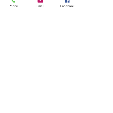
Phone
Email
Facebook
Kultúra
aug. 2.
A Rothschildok és a Pentagon
bizalmas feljegyzése: „Hét ország
kiiktatása… Irán végleges
legyőzése”
Új Történelem
aug. 1.
Geostratégiai dosszié: a háború,
amely megváltoztatta a hatalom
földrajzát (Laala Bechetoula
elemzése)
Új Történelem