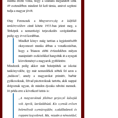
mintha érezte volna, hogy a számára megadatott szűk 
49 esztendőben mindent fel kell tárnia, amivel segíteni 
tudja a magyar jövőt.
Olay Ferencnek a 
Magyarország a külföldi 
tankönyvekben
 című kötete 1933-ban jelent meg, a 
Térképek a nemzetiségi terjeszkedés szolgálatában 
pedig egy évvel korábban. 
Mindkét könyv máig tartóan a legjelentősebb 
oknyomozó munka abban a vonatkozásban, 
hogy a Trianon előtti évtizedekben milyen 
manipulatív eszközökkel hangolták át a nyugati 
közvéleményt a magyarok gyűlöletére.
Mindezek pedig akkor már beleépültek az iskolai 
tankönyvekbe, így már nemzedékek nőttek fel azon a 
„tudáson”, amely a magyarokat primitív, barbár 
gyilkosoknak, félvad pásztoroknak tartotta, akik nappal 
dolgoznak ugyan, de minden éjszaka rabolni mennek. 
Jó példa erre a következő leírás is:
„A magyaroknak félelmet gerjesztő külsejük 
volt. Aprók, karikalábúak. Kis szemük erősen 
belemélyedt szemüregükbe, szakálltalanok és 
roppant kegyetlenek. Ma, miután a németekkel, 