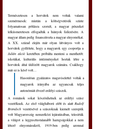
Természetesen a horvátok nem voltak valami 
szemérmesek: miután a költségvetésük szinte 
folyamatosan pótlásra szorult, a magyar pénzeket 
lelkiismeretesen elfogadták a hiányok fedezésére. A 
magyar állam pedig finanszírozta a magyar elnyomókat. 
A XX. század elején már olyan látványos volt a 
horvátok gyűlölete, hogy a magyarok egy csoportja a 
Julián akció
 keretében próbálta menteni a menthetőt: 
iskolákat, kulturális intézményeket hoztak létre a 
horvátok által üldözött magyarok számára. Csakhogy 
már ez is késő volt…
Hasonlóan gyalázatos magaviselettel voltak a 
magyarok irányába az ugyancsak teljes 
autonómiát élvező erdélyi szászok.
A románok sokat köszönhetnek az erdélyi szász 
vezetőknek. Az első világháború előtt és alatt 
Rudolf 
Brandsch
 vezetésével a szászoknak kiemelt szerepük 
volt Magyarország nemzetközi lejáratásában, telesírták 
a világot a leggusztustalanabb hazugságokkal a nem 
létező elnyomásukról, 1919-ben pedig azonnal 