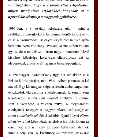
vonatkozásban, hogy a Trianon előtti évtizedekben 
milyen manipulatív eszközökkel hangolták át a 
nyugati közvéleményt a magyarok gyűlöletére.
1995-ben, a 8. osztály befejezése után – mint a 
szülőfalum hasonló korú tanulóinak döntő többsége –, 
én is a szomszédos Belényes egyik román iskolájába 
kerültem. Nem volt nagy távolság, szinte otthon voltam 
így is, de a mindössze három-négy kilométerre fekvő 
kisváros közelsége korántsem ellensúlyozta azt az 
idegenséget, amelybe jómagam is belecsöppentem.
A színmagyar Köröstárkány úgy állt ott akkor is a 
Fekete Körös partján, mint Wass Albert parancsa: a kő 
marad! Egy kis magyar sziget a román embertengerben, 
évszázadok óta dacolva a lehetetlennel. Itt semmi sem 
természetes, semmi sem magától értetődő, itt semmi 
sem a szerencse, a véletlen műve. A megmaradás 
csodájának receptje: 
a magyar akarat szövetsége az 
isteni gondviseléssel. 
Jóval később, Nyírő József 
Néma 
küzdelem
 című könyvének az elolvasása után jöttem rá 
erre, meg arra is, hogy az ilyen helyekkel Istennek 
mindig célja van. A kishitűség leküzdésére, az akarat 