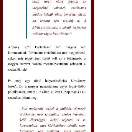
okai, hogy nincs jogunk az 
idegeneknél valamely csodálatos 
módon beléjük oltott ismeretet várni, 
ha semmit sem teszünk az ő 
felvilágosításukra, a köztük terjesztett 
valótlanságok leküzdésére.”
Apponyi gróf kijelentéseit nem nagyon kell 
kommentálni. Történelmi távlatból ma már megítélhető, 
ekkor már réges-régen késő volt ez a felismerés, a 
magyar nemzet vonata megállíthatatlanul robogott a 
szakadék felé.
És még egy rövid helyzetértékelés 
Urmánczy 
Nándor
tól, a magyar nemzeteszme egyik legkiválóbb 
politikusától, amely 1933-ban, a Pesti Hirlap május 11-i 
számában jelent meg:
„Sok mulasztás terhel a múltból. Nemzeti 
érdekeinket nem szolgáltuk minden irányban 
kellő éberséggel. Néhol teljesen el is 
hanyagoltuk, vagy közömbösen néztük, vagy 
figyelemre sem méltattuk. Amíg megvolt 