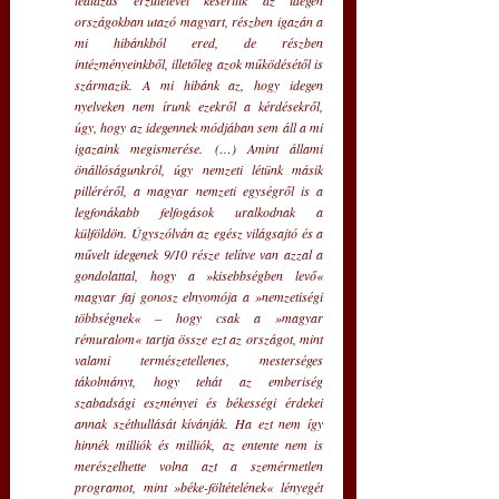
országokban utazó magyart, részben igazán a 
mi hibánkból ered, de részben 
intézményeinkből, illetőleg azok működésétől is 
származik. A mi hibánk az, hogy idegen 
nyelveken nem írunk ezekről a kérdésekről, 
úgy, hogy az idegennek módjában sem áll a mi 
igazaink megismerése. (…) Amint állami 
önállóságunkról, úgy nemzeti létünk másik 
pilléréről, a magyar nemzeti egységről is a 
legfonákabb felfogások uralkodnak a 
külföldön. Úgyszólván az egész világsajtó és a 
művelt idegenek 9/10 része telítve van azzal a 
gondolattal, hogy a »kisebbségben levő« 
magyar faj gonosz elnyomója a »nemzetiségi 
többségnek« – hogy csak a »magyar 
rémuralom« tartja össze ezt az országot, mint 
valami természetellenes, mesterséges 
tákolmányt, hogy tehát az emberiség 
szabadsági eszményei és békességi érdekei 
annak széthullását kívánják. Ha ezt nem így 
hinnék milliók és milliók, az entente nem is 
merészelhette volna azt a szemérmetlen 
programot, mint »béke-föltételének« lényegét 