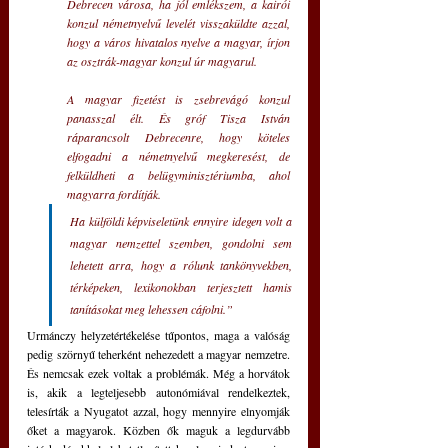
Debrecen városa, ha jól emlékszem, a kairói 
konzul németnyelvű levelét visszaküldte azzal, 
hogy a város hivatalos nyelve a magyar, írjon 
az osztrák-magyar konzul úr magyarul.
A magyar fizetést is zsebrevágó konzul 
panasszal élt. És gróf Tisza István 
ráparancsolt Debrecenre, hogy köteles 
elfogadni a németnyelvű megkeresést, de 
felküldheti a belügyminisztériumba, ahol 
magyarra fordítják.
Ha külföldi képviseletünk ennyire idegen volt a 
magyar nemzettel szemben, gondolni sem 
lehetett arra, hogy a rólunk tankönyvekben, 
térképeken, lexikonokban terjesztett hamis 
tanításokat meg lehessen cáfolni.”
Urmánczy helyzetértékelése tűpontos, maga a valóság 
pedig szörnyű teherként nehezedett a magyar nemzetre. 
És nemcsak ezek voltak a problémák. Még a horvátok 
is, akik a legteljesebb autonómiával rendelkeztek, 
telesírták a Nyugatot azzal, hogy mennyire elnyomják 
őket a magyarok. Közben ők maguk a legdurvább 