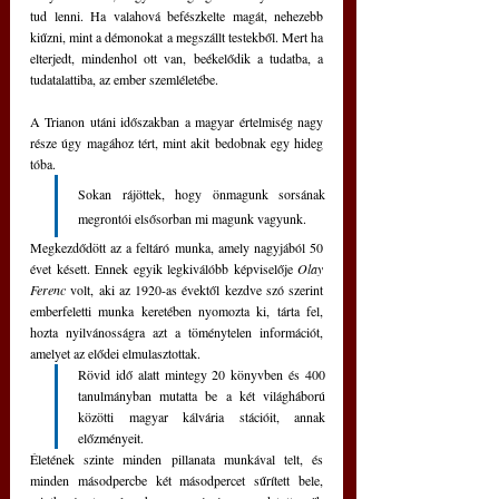
tud lenni. Ha valahová befészkelte magát, nehezebb 
kiűzni, mint a démonokat a megszállt testekből. Mert ha 
elterjedt, mindenhol ott van, beékelődik a tudatba, a 
tudatalattiba, az ember szemléletébe.
A Trianon utáni időszakban a magyar értelmiség nagy 
része úgy magához tért, mint akit bedobnak egy hideg 
tóba.
Sokan rájöttek, hogy önmagunk sorsának 
megrontói elsősorban mi magunk vagyunk.
Megkezdődött az a feltáró munka, amely nagyjából 50 
évet késett. Ennek egyik legkiválóbb képviselője 
Olay 
Ferenc
 volt, aki az 1920-as évektől kezdve szó szerint 
emberfeletti munka keretében nyomozta ki, tárta fel, 
hozta nyilvánosságra azt a töménytelen információt, 
amelyet az elődei elmulasztottak. 
Rövid idő alatt mintegy 20 könyvben és 400 
tanulmányban mutatta be a két világháború 
közötti magyar kálvária stációit, annak 
előzményeit. 
Életének szinte minden pillanata munkával telt, és 
minden másodpercbe két másodpercet sűrített bele, 