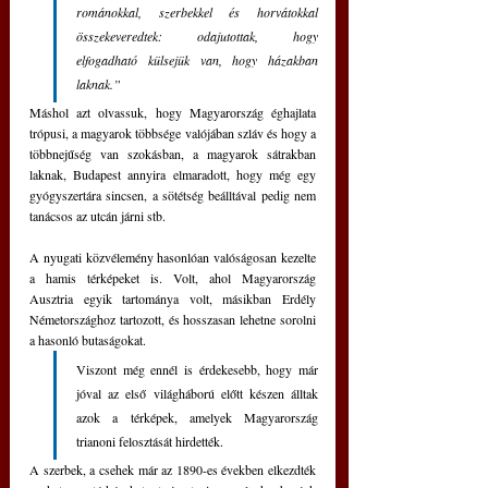
románokkal, szerbekkel és horvátokkal 
összekeveredtek: odajutottak, hogy 
elfogadható külsejük van, hogy házakban 
laknak.”
Máshol azt olvassuk, hogy Magyarország éghajlata 
trópusi, a magyarok többsége valójában szláv és hogy a 
többnejűség van szokásban, a magyarok sátrakban 
laknak, Budapest annyira elmaradott, hogy még egy 
gyógyszertára sincsen, a sötétség beálltával pedig nem 
tanácsos az utcán járni stb.
A nyugati közvélemény hasonlóan valóságosan kezelte 
a hamis térképeket is. Volt, ahol Magyarország 
Ausztria egyik tartománya volt, másikban Erdély 
Németországhoz tartozott, és hosszasan lehetne sorolni 
a hasonló butaságokat.
Viszont még ennél is érdekesebb, hogy már 
jóval az első világháború előtt készen álltak 
azok a térképek, amelyek Magyarország 
trianoni felosztását hirdették.
A szerbek, a csehek már az 1890-es években elkezdték 