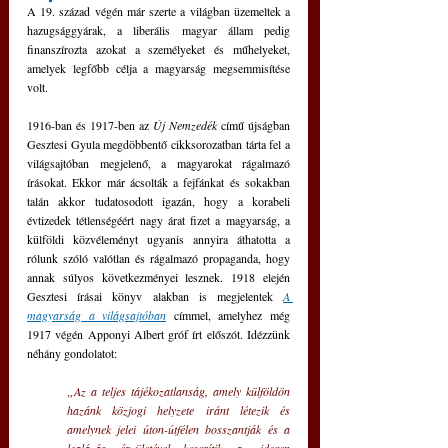
A 19. század végén már szerte a világban üzemeltek a 
hazugsággyárak, a liberális magyar állam pedig 
finanszírozta azokat a személyeket és műhelyeket, 
amelyek legfőbb célja a magyarság megsemmisítése 
volt.
1916-ban és 1917-ben az
 Új Nemzedék
 című újságban 
Gesztesi Gyula megdöbbentő cikksorozatban tárta fel a 
világsajtóban megjelenő, a magyarokat rágalmazó 
írásokat. Ekkor már ácsolták a fejfánkat és sokakban 
talán akkor tudatosodott igazán, hogy a korabeli 
évtizedek tétlenségéért nagy árat fizet a magyarság, a 
külföldi közvéleményt ugyanis annyira áthatotta a 
rólunk szóló valótlan és rágalmazó propaganda, hogy 
annak súlyos következményei lesznek. 1918 elején 
Gesztesi írásai könyv alakban is megjelentek 
A 
magyarság a világsajtóban
 címmel, amelyhez még 
1917 végén Apponyi Albert gróf írt előszót. Idézzünk 
néhány gondolatot:
„Az a teljes tájékozatlanság, amely külföldön 
hazánk közjogi helyzete iránt létezik és 
amelynek jelei úton-útfélen bosszantják és a 
lealázás érzületével keserítik az idegen 