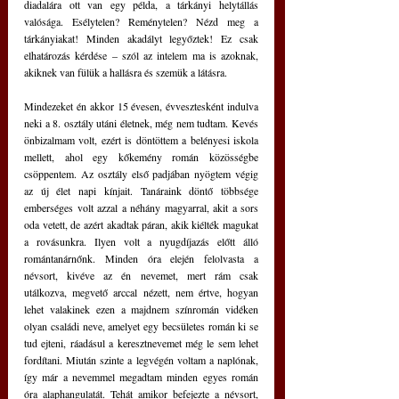
diadalára ott van egy példa, a tárkányi helytállás 
valósága. Esélytelen? Reménytelen? Nézd meg a 
tárkányiakat! Minden akadályt legyőztek! Ez csak 
elhatározás kérdése – szól az intelem ma is azoknak, 
akiknek van fülük a hallásra és szemük a látásra.
Mindezeket én akkor 15 évesen, évvesztesként indulva 
neki a 8. osztály utáni életnek, még nem tudtam. Kevés 
önbizalmam volt, ezért is döntöttem a belényesi iskola 
mellett, ahol egy kőkemény román közösségbe 
csöppentem. Az osztály első padjában nyögtem végig 
az új élet napi kínjait. Tanáraink döntő többsége 
emberséges volt azzal a néhány magyarral, akit a sors 
oda vetett, de azért akadtak páran, akik kiélték magukat 
a rovásunkra. Ilyen volt a nyugdíjazás előtt álló 
romántanárnőnk. Minden óra elején felolvasta a 
névsort, kivéve az én nevemet, mert rám csak 
utálkozva, megvető arccal nézett, nem értve, hogyan 
lehet valakinek ezen a majdnem színromán vidéken 
olyan családi neve, amelyet egy becsületes román ki se 
tud ejteni, ráadásul a keresztnevemet még le sem lehet 
fordítani. Miután szinte a legvégén voltam a naplónak, 
így már a nevemmel megadtam minden egyes román 
óra alaphangulatát. Tehát amikor befejezte a névsort, 