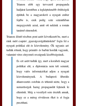
Trianon előtt egy tervszerű propaganda 
hadjárat keretében a legképtelenebb őrültségek 
épültek be a magyarokról a nyugati ember 
fejébe is, ezek pedig száz százalékban 
megegyeztek azzal, amit ott nekünk a román 
tanárnő elmondott.
Trianon döntő részben pont azért következett be, mert a 
ránk mért csapást „igazságszolgáltatásként” fogta fel a 
nyugati politikai elit és közvélemény. Ők ugyanis azt 
tudták rólunk, hogy primitív és barbár hordák vagyunk, 
valamint véres elnyomói országunk kisebbségeinek.
És ezt azért tudták így, mert a korabeli magyar 
politikai elit, a diplomácia nem tett semmit, 
hogy valós információkat adjon a nyugati 
közvéleménynek. A budapesti liberális 
államvezetés ostobán és tétlenül nézte, hogy a 
nemzetiségek hazug propagandát fejtenek ki 
ellenünk. Még a veszélyét sem érezték annak, 
hogy ez a méreg rövidesen őket is el fogja 
pusztítani.