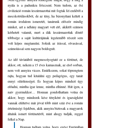
nyála is a padunkra fröccsent. Nem tudom, az ősi 
civilizáció román leszármazottai mit fogtak fel ezekből a 
mocskolódásokból, de az tény, ha bizonyítani kellett a 
román irodalom ismeretét, tanárunk először mindig 
minket, azt a néhány magyart vett elő, akiktől számon 
kérhetett valamit, mert a dák leszármazottak döntő 
többsége a saját kultúrájának legelemibb részeit sem 
volt képes megtanulni. Sokuk az írással, olvasással, 
számolással sem nagyon boldogult.
Az idő távlatából megmosolyogtató ez a történet, de 
akkor, ott, nekem a 15 éves kamasznak, az első sorban, 
nem volt annyira vicces. Emlékszem, sokat töprengtem 
rajta, hogyan tud kitalálni egy pedagógus, egy tanár 
ennyi sületlenséget. És hogyan képes mindezt úgy 
előadni, mintha igaz lenne, mintha elhinné. Hát igen, a 
naiv gyermekkor… Honnan gondolhattam volna én 
akkor, hogy mindezek kész tényként és igazságként 
vannak elültetve már jóval több mint száz éve a román 
értelmiségi fejekben, akik annyira biztosak a magyarok 
általuk ismert történetéről, mint ahogy tudják, reggel 
felkel a Nap.
Honnan tudtam volna, hogy egész Európában 