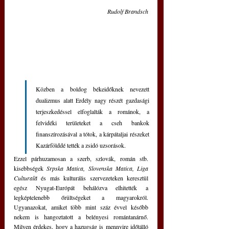
Rudolf Brandsch
Közben a boldog békeidőknek nevezett 
dualizmus alatt Erdély nagy részét gazdasági 
terjeszkedéssel elfoglalták a románok, a 
felvidéki területeket a cseh bankok 
finanszírozásával a tótok, a kárpátaljai részeket 
Kazárfölddé tették a zsidó uzsorások.
Ezzel párhuzamosan a szerb, szlovák, román stb. 
kisebbségek 
Srpska Matica, Slovenska Matica, Liga 
Culturală
 és más kulturális szervezeteken keresztül 
egész Nyugat-Európát behálózva elhitették a 
legképtelenebb őrültségeket a magyarokról. 
Ugyanazokat, amiket több mint száz évvel később 
nekem is hangoztatott a belényesi romántanárnő. 
Milyen érdekes, hogy a hazugság is mennyire időtálló 