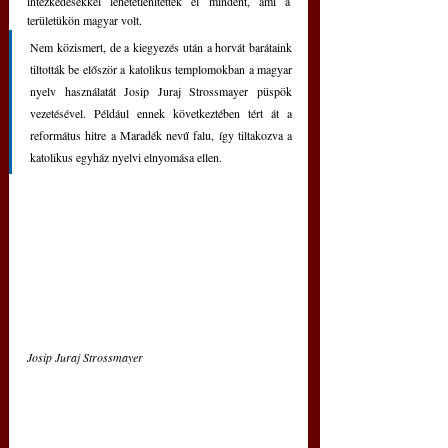
intézkedésekkel lehetetlenítettek el mindent, ami a 
területükön magyar volt.
Nem közismert, de a kiegyezés után a horvát barátaink 
tiltották be először a katolikus templomokban a magyar 
nyelv használatát Josip Juraj Strossmayer püspök 
vezetésével. Például ennek következtében tért át a 
református hitre a Maradék nevű falu, így tiltakozva a 
katolikus egyház nyelvi elnyomása ellen.
Josip Juraj Strossmayer