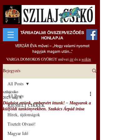
TÁRSADALMI ÖNSZERVEZŐDÉS
HONLAPJA
VERZÁR ÉVA művei – „Hogy valami nyomot
hagyjak magam után..."
VARGA DOMOKOS GYÖRGY művei
itt
és a
wikin
Bejegyzés
All Posts
szilajcsiko
All Posts
2023. máj. 8.
Döghúst ettünk, embervért ittunk! – Magyarok a
KIEMELT CIKKEK
külföldi tankönyvekben. Szakács Árpád írása
Hírek, újdonságok
Tisztelt Olvasó!
Magyar Idő