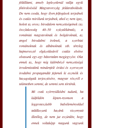
fölállítani, amely leplezetlenül vallja egyik 
főtörekvéséül Magyarország feldarabolását. 
De nem csoda, hogy ilyen felfogások terjednek 
és csakis mirólunk terjednek, ahol ez nem igaz, 
holott az orosz birodalom nemzetiségeinek (az 
összlakosság 40–50 százalékának), a 
romániai magyaroknak és bolgároknak, az 
angol birodalmi íreknek, a szerbiai 
románoknak és albánoknak stb. tényleg 
hajmeresztő elgázolásáról csakis elvétve 
olvasunk egy-egy bátortalan megjegyzést. Oka 
ennek az, hogy míg különböző nemzetiségű 
irredentistáink mindenfelé óriási és szervezett 
irodalmi propagandát fejtenek ki eszméik és 
hazugságaik terjesztésére, magyar részről e 
tekintetben semmi, de semmi sem történik.
Mi csak szörnyülködni tudunk, ha 
külföldön lépten-nyomon a 
leggroteszkebb balvéleményekkel 
találkozunk hazánk viszonyait 
illetőleg, de nem jut eszünkbe, hogy 
ennek voltaképp magunk vagyunk 