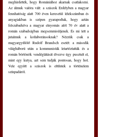
meghirdették, hogy Romániához akarnak csatlakozni. 
Az álmuk valóra vált: a szászok Erdélyben a magyar 
fennhatóság alatt 700 éven keresztül lélekszámban és 
anyagiakban is szépen gyarapodtak, hogy aztán 
felszabadulva a magyar elnyomás alól 70 év alatt a 
román szabadságban megsemmisüljenek. És mi lett a 
jutalmuk a kollaboránsoknak? Nézzük csak a 
magyargyűlölő Rudolf Brandsch esetét: a második 
világháború után a kommunisták letartóztatták és a 
román börtönök vendéglátását élvezve úgy pusztult el, 
mint egy kutya, azt sem tudják pontosan, hogy hol. 
Vele együtt a szászok is eltűntek a történelem 
színpadáról.