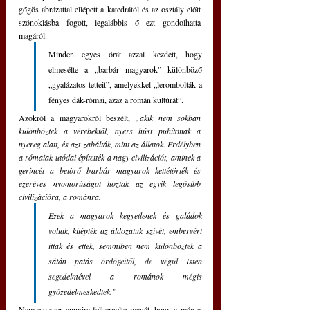
gőgös ábrázattal ellépett a katedrától és az osztály előtt 
szónoklásba fogott, legalábbis ő ezt gondolhatta 
magáról.
Minden egyes órát azzal kezdett, hogy 
elmesélte a „barbár magyarok” különböző 
„gyalázatos tetteit”, amelyekkel „lerombolták a 
fényes dák-római, azaz a román kultúrát”.
Azokról a magyarokról beszélt, 
„akik nem sokban 
különböztek a vérebektől, nyers húst puhítottak a 
nyereg alatt, és azt zabálták, mint az állatok. Erdélyben 
a rómaiak utódai építették a nagy civilizációt, aminek a 
gerincét a betörő barbár magyarok kettétörték és 
ezeréves nyomorúságot hoztak az egyik legősibb 
civilizációra, a románra.
Ezek a magyarok kegyetlenek és galádok 
voltak, kitépték az áldozatuk szívét, embervért 
ittak és ettek, semmiben nem különböztek a 
sátán patás ördögeitől, de végül Isten 
segedelmével a románok mégis 
győzedelmeskedtek.”
Nem egyszer annyira felhergelte magát, hogy a még a 