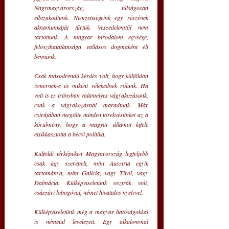
Nagymagyarország, túlságosan 
elbizakodtunk. Nemzetiségeink egy részének 
aknamunkáját tűrtük. Veszedelemtől nem 
tartottunk. A magyar birodalom egysége, 
feloszthatatlansága vallásos dogmaként élt 
bennünk.
Csak másodrendű kérdés volt, hogy külföldön 
ismernek-e és miként vélekednek rólunk. Ha 
volt is ez irányban valamelyes vágyakozásunk, 
csak a vágyakozásnál maradtunk. Már 
csirájában megölte minden törekvésünket az a 
körülmény, hogy a magyar államot kifelé 
elsikkasztotta a bécsi politika.
Külföldi térképeken Magyarország legfeljebb 
csak úgy szerepelt, mint Ausztria egyik 
tartománya, mint Galicia, vagy Tirol, vagy 
Dalmácia. Külképviseletünk osztrák volt, 
császári lobogóval, német hivatalos nyelvvel.
Külképviseletünk még a magyar hatóságokkal 
is németül levelezett. Egy alkalommal 