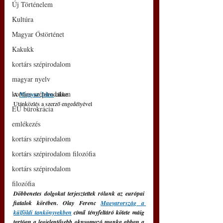
Új Történelem
Kultúra
Magyar Őstörténet
Kakukk
kortárs szépirodalom
magyar nyelv
kortárs szépirodalom
A 
Magyar Jelen
 cikke
Utánközlés a szerző engedélyével
EU bürokrácia
emlékezés
kortárs szépirodalom
kortárs szépirodalom filozófia
kortárs szépirodalom
filozófia
Döbbenetes dolgokat terjesztettek rólunk az európai 
fiatalok körében. Olay Ferenc 
Magyarország a 
külföldi tankönyvekben
 című tényfeltáró kötete máig 
tartóan a legjelentősebb oknyomozó munka abban a 