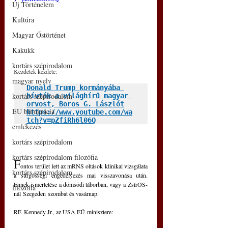
Új Történelem
Kultúra
Magyar Őstörténet
Kakukk
kortárs szépirodalom
Kezdetek kezdete:
magyar nyelv
Donald Trump kormányába 
kortárs szépirodalom
hívták a világhírű magyar 
orvost, Boros G. Lászlót
EU bürokrácia
https://www.youtube.com/wa
tch?v=pZfiRh6l06Q
emlékezés
kortárs szépirodalom
kortárs szépirodalom filozófia
F
ontos terület lett az mRNS oltások klinikai vizsg
á
lata 
kortárs szépirodalom
a 
sűrgősségi engedélyezés mai visszavonása után. 
E
nnek ismertetése a d
ö
ms
ö
di táborban, vagy a 
ZsírOS-
filozófia
nál
 Szegeden 
szombat és vasárnap
. 
RF. Kennedy Jr., az USA E
Ü
 minisztere: 