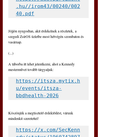
.hu//irom43/00240/002
40.pdf
Jöjjön nyugodtan, akit érdekelnek a részletek, a 
szegedi ZsírOS üzletbe most hétvégén szombaton és 
vasárnap. 
(...)
A táborba itt lehet jelentkezni, ahol a Kennedy 
mesterművet tovább tárgyaljuk: 
https://itsza.mytix.h
u/events/itsza-
bbdhealth-2026
Köszönjük a megtisztelő érdeklődést, várunk 
mindenkit szeretettel!
https://x.com/SecKenn