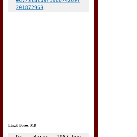
edy/status/1960742897
201872969
László Boros, MD
Dr. Boros 1987-ben 