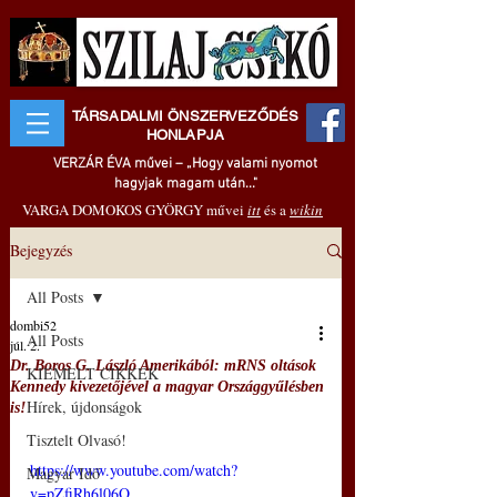
TÁRSADALMI ÖNSZERVEZŐDÉS
HONLAPJA
VERZÁR ÉVA művei – „Hogy valami nyomot
hagyjak magam után..."
VARGA DOMOKOS GYÖRGY művei
itt
és a
wikin
Bejegyzés
All Posts
dombi52
All Posts
júl. 2.
Dr. Boros G. László Amerikából: mRNS oltások
KIEMELT CIKKEK
Kennedy kivezetőjével a magyar Országgyűlésben
Hírek, újdonságok
is!
Tisztelt Olvasó!
https://www.youtube.com/watch?
Magyar Idő
v=pZfiRh6l06Q