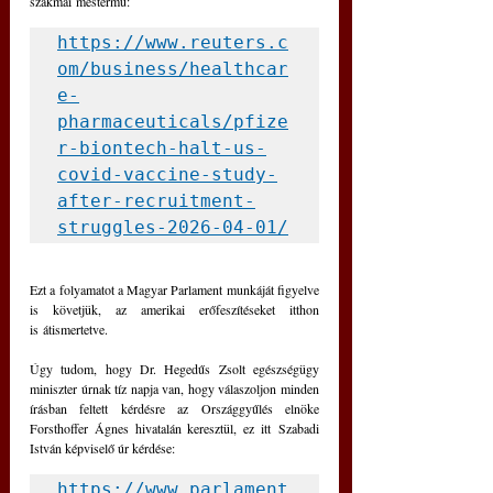
szakmai mestermű: 
https://www.reuters.c
om/business/healthcar
e-
pharmaceuticals/pfize
r-biontech-halt-us-
covid-vaccine-study-
after-recruitment-
struggles-2026-04-01/
Ezt a folyamatot a Magyar Parlament munkáját figyelve 
is követjük, az amerikai erőfeszítéseket itthon 
is 
á
tismertetve. 
Úgy tudom, hogy Dr. Hegedűs Zsolt egészségügy 
miniszter úrnak tíz napja van, hogy válaszoljon minden 
írásban feltett kérdésre az Országgyűlés elnöke 
Forsthoffer Ágnes hivatalán keresztül, ez itt 
Szabadi 
István képviselő úr kérdése:
https://www.parlament