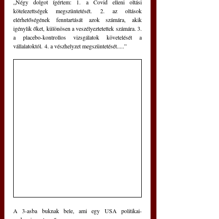
„Négy dolgot ígértem: 1. a Covid elleni oltási 
kötelezettségek megszüntetését. 2. az oltások 
elérhetőségének fenntartását azok számára, akik 
igénylik őket, különösen a veszélyeztetettek számára. 3. 
a placebo-kontrollos vizsgálatok követelését a 
vállalatoktól. 4. a vészhelyzet megszüntetését.....” 
A 3-asba buknak bele, ami egy USA politikai-