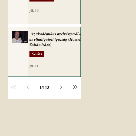
júl. 16.
Az akadémikus nyelvészetről –
az elhallgatott igazság (Hosszú
Zoltán írása)
Kultúra
júl. 11.
1
/
113