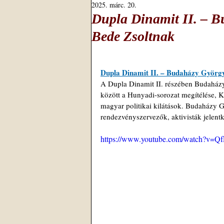
2025. márc. 20.
Dupla Dinamit II. – B
Bede Zsoltnak
Dupla Dinamit II. – Budaházy Györg
A Dupla Dinamit II. részében Budaházy
között a Hunyadi-sorozat megítélése, Ká
magyar politikai kilátások. Budaházy G
rendezvényszervezők, aktivisták jelentk
https://www.youtube.com/watch?v=