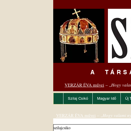
A TÁRS
VERZÁR ÉVA művei
– „
Hogy vala
Szilaj Csikó
Magyar Idő
Új 
VERZÁR ÉVA művei
– „
Hogy valami ny
szilajcsiko