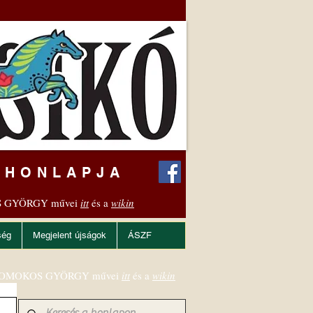
 HONLAPJA
 GYÖRGY művei
itt
és a
wikin
ség
Megjelent újságok
ÁSZF
OMOKOS GYÖRGY művei
itt
és a
wikin