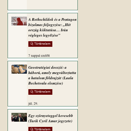
A Rothschildok és a Pentagon
bizalmas feljegyzése: „Hét
ország kiiktatása… Irán
végleges legyőzése”
Új Történelem
7 nappal ezelőtt
Geostratégiai dosszié: a
háború, amely megváltoztatta
a hatalom földrajzát (Laala
Bechetoula elemzése)
Új Történelem
júl. 29.
Egy szörnyeteggel kevesebb
(Tarik Cyril Amar jegyzete)
Új Történelem