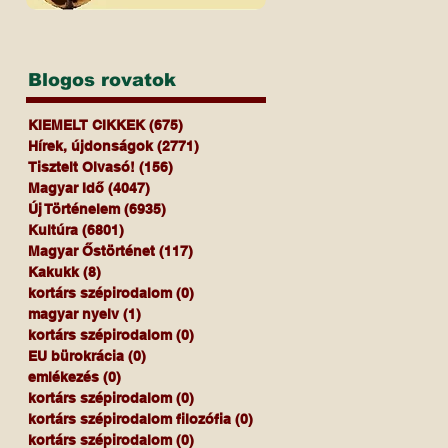
Blogos rovatok
KIEMELT CIKKEK
(675)
675 bejegyzés
Hírek, újdonságok
(2771)
2771 bejegyzés
Tisztelt Olvasó!
(156)
156 bejegyzés
Magyar Idő
(4047)
4047 bejegyzés
Új Történelem
(6935)
6935 bejegyzés
Kultúra
(6801)
6801 bejegyzés
Magyar Őstörténet
(117)
117 bejegyzés
Kakukk
(8)
8 bejegyzés
kortárs szépirodalom
(0)
0 bejegyzés
magyar nyelv
(1)
1 bejegyzés
kortárs szépirodalom
(0)
0 bejegyzés
EU bürokrácia
(0)
0 bejegyzés
emlékezés
(0)
0 bejegyzés
kortárs szépirodalom
(0)
0 bejegyzés
kortárs szépirodalom filozófia
(0)
0 bejegyzés
kortárs szépirodalom
(0)
0 bejegyzés