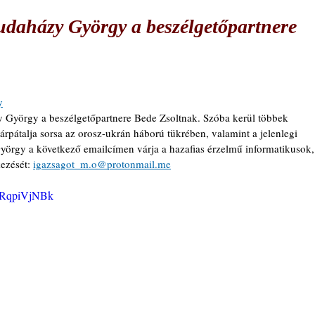
udaházy György a beszélgetőpartnere
y
 György a beszélgetőpartnere Bede Zsoltnak. Szóba kerül többek 
rpátalja sorsa az orosz-ukrán háború tükrében, valamint a jelenlegi 
yörgy a következő emailcímen várja a hazafias érzelmű informatikusok,
ezését: 
igazsagot_m.o@protonmail.me
QfRqpiVjNBk