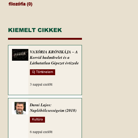
filozófia
(0)
0 bejegyzés
KIEMELT CIKKEK
VAXÓRIA KRÓNIKÁJA ‒ A
Korvid hadművelet és a
Láthatatlan Gépezet évtizede
Új Történelem
3 nappal ezelőtt
Darai Lajos:
Naplóbölcsességeim (2018)
Kultúra
6 nappal ezelőtt