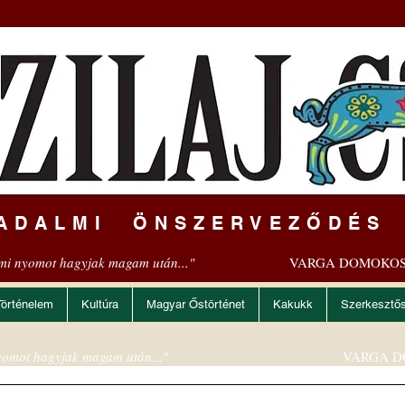
ADALMI ÖNSZERVEZŐDÉS
mi nyomot hagyjak magam után..."
VARGA DOMOKOS
Történelem
Kultúra
Magyar Őstörténet
Kakukk
Szerkesztő
omot hagyjak magam után..."
VARGA D