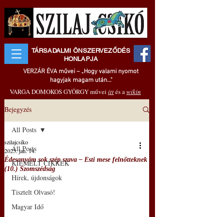
TÁRSADALMI ÖNSZERVEZŐDÉS
HONLAPJA
VERZÁR ÉVA művei – „Hogy valami nyomot
hagyjak magam után..."
VARGA DOMOKOS GYÖRGY művei
itt
és a
wikin
Bejegyzés
All Posts
szilajcsiko
All Posts
2025. jan. 14.
Édesanyám sok szép szava ‒ Esti mese felnőtteknek
KIEMELT CIKKEK
(10.) Szomszédság
Hírek, újdonságok
Tisztelt Olvasó!
Magyar Idő