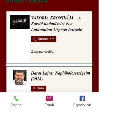
KIEMELT CIKKEK
VAXÓRIA KRÓNIKÁJA ‒ A
Korvid hadművelet és a
Láthatatlan Gépezet évtizede
Új Történelem
2 nappal ezelőtt
Darai Lajos: Naplóbölcsességeim
(2018)
Kultúra
5 nappal ezelőtt
Phone
Email
Facebook
A Rothschildok és a Pentagon
bizalmas feljegyzése: „Hét ország