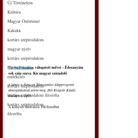
Új Történelem
Kultúra
Magyar Őstörténet
Kakukk
kortárs szépirodalom
magyar nyelv
kortárs szépirodalom
EU bürokrácia
Varga Domokos
válogatott művei ‒ Édesanyám 
sok szép szava. Kis magyar századelő
. 
emlékezés
A könyv a Nemzeti Támogatási Alapprogram 
kortárs szépirodalom
támogatásával jelent meg. Hét Krajcár Kiadó, 
kortárs szépirodalom filozófia
Budapest, 2005.
kortárs szépirodalom
A könyvet felolvassa: Pál Erzsébet.
filozófia