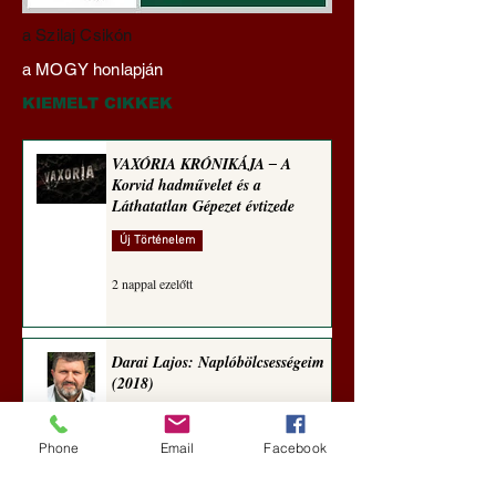
Darai Lajos:
Gyimóthy Gábor
a Szilaj Csikón
Naplóbölcsességeim
nyelvművelő gúnyv
a MOGY honlapján
(2023)
sorozata (1771)
KIEMELT CIKKEK
VAXÓRIA KRÓNIKÁJA ‒ A
Korvid hadművelet és a
Láthatatlan Gépezet évtizede
Új Történelem
2 nappal ezelőtt
Darai Lajos: Naplóbölcsességeim
(2018)
Kultúra
Phone
Email
Facebook
5 nappal ezelőtt