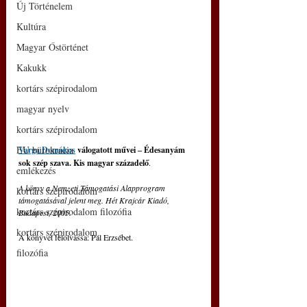
Új Történelem
Kultúra
Magyar Őstörténet
Kakukk
kortárs szépirodalom
magyar nyelv
kortárs szépirodalom
EU bürokrácia
Varga Domokos
válogatott művei ‒ Édesanyám 
sok szép szava. Kis magyar századelő
. 
emlékezés
A könyv a Nemzeti Támogatási Alapprogram 
kortárs szépirodalom
támogatásával jelent meg. Hét Krajcár Kiadó, 
kortárs szépirodalom filozófia
Budapest, 2005.
kortárs szépirodalom
A könyvet felolvassa: Pál Erzsébet.
filozófia