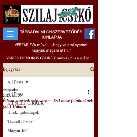
TÁRSADALMI ÖNSZERVEZŐDÉS
HONLAPJA
VERZÁR ÉVA művei – „Hogy valami nyomot
hagyjak magam után..."
VARGA DOMOKOS GYÖRGY művei
itt
és a
wikin
Bejegyzés
All Posts
szilajcsiko
All Posts
2025. jan. 30.
Édesanyám sok szép szava ‒ Esti mese felnőtteknek
KIEMELT CIKKEK
(25.) Háború
Hírek, újdonságok
Tisztelt Olvasó!
Magyar Idő