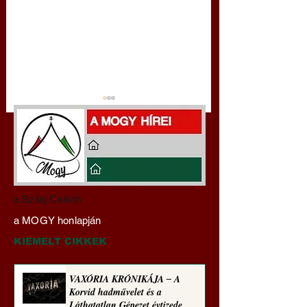
Darai Lajos:
Gyimóthy Gábor
a Szilaj Csikón
Naplóbölcsességeim
nyelvművelő gúnyv
a MOGY honlapján
(2023)
sorozata (1771)
KIEMELT CIKKEK
VAXÓRIA KRÓNIKÁJA ‒ A
Korvid hadművelet és a
Láthatatlan Gépezet évtizede