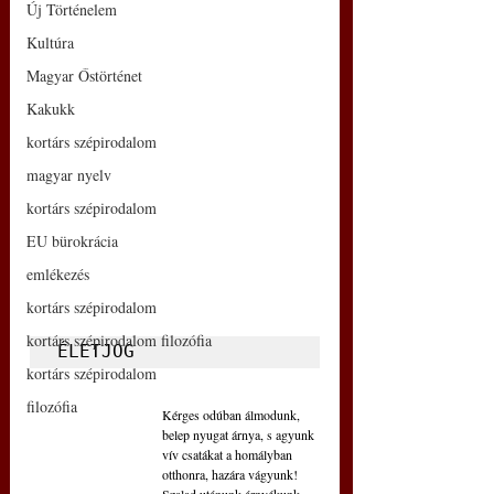
Új Történelem
Kultúra
Magyar Őstörténet
Kakukk
kortárs szépirodalom
magyar nyelv
kortárs szépirodalom
EU bürokrácia
emlékezés
kortárs szépirodalom
kortárs szépirodalom filozófia
ÉLETJOG
kortárs szépirodalom
filozófia
Kérges odúban álmodunk,
belep nyugat árnya, s agyunk
vív csatákat a homályban
otthonra, hazára vágyunk!