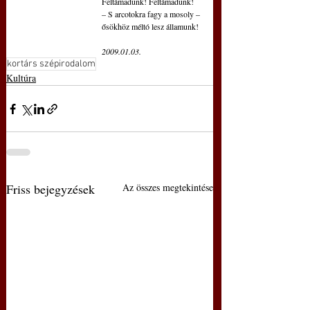
Feltámadunk! Feltámadunk!
– S arcotokra fagy a mosoly –
ősökhöz méltó lesz államunk!
2009.01.03.
kortárs szépirodalom
Kultúra
Friss bejegyzések
Az összes megtekintése