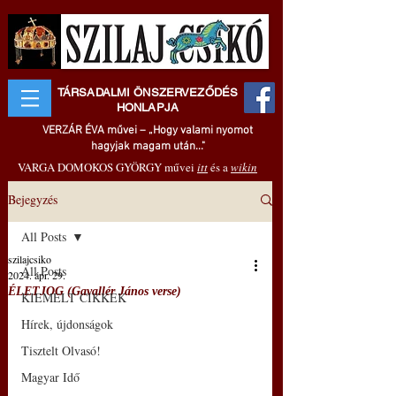
TÁRSADALMI ÖNSZERVEZŐDÉS
HONLAPJA
VERZÁR ÉVA művei – „Hogy valami nyomot
hagyjak magam után..."
VARGA DOMOKOS GYÖRGY művei
itt
és a
wikin
Bejegyzés
All Posts
szilajcsiko
All Posts
2024. ápr. 29.
ÉLETJOG (Gavallér János verse)
KIEMELT CIKKEK
Hírek, újdonságok
Tisztelt Olvasó!
Magyar Idő