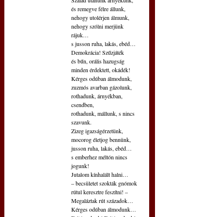
Szalad utánunk árnyékunk,
és remegve félre állunk,
nehogy utolérjen álmunk,
nehogy szólni merjünk 
rájuk…
s jusson ruha, lakás, ebéd…
Demokrácia! Szűzjáték
és bűn, orális hazugság
minden érdektett, okádék!
Kérges odúban álmodunk,
zuzmós avarban gázolunk,
rothadunk, árnyékban, 
csendben,
rothadunk, mállunk, s nincs 
szavunk.
Zizeg igazságérzetünk,
mocorog életjog bennünk,
jusson ruha, lakás, ebéd…
s emberhez méltón nincs 
jogunk!
Jutalom kínhalált halni…
– becsületet szokták gnómok
rútul keresztre feszítni! –
Megaláztak rút századok…
Kérges odúban álmodunk…