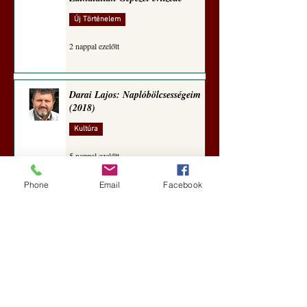
Új Történelem
2 nappal ezelőtt
Darai Lajos: Naplóbölcsességeim
(2018)
Kultúra
5 nappal ezelőtt
Phone
Email
Facebook
A Rothschildok és a Pentagon
bizalmas feljegyzése: „Hét ország
kiiktatása… Irán végleges
legyőzése”
Új Történelem
6 nappal ezelőtt