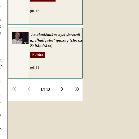
 
júl. 16.
 
 
 
Az akadémikus nyelvészetről –
az elhallgatott igazság (Hosszú
Zoltán írása)
Kultúra
 
 
júl. 11.
 
1
/
113
 
 
 
 