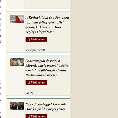
 
 
 
A Rothschildok és a Pentagon
 
bizalmas feljegyzése: „Hét
 
ország kiiktatása… Irán
 
végleges legyőzése”
 
Új Történelem
 
7 nappal ezelőtt
Geostratégiai dosszié: a
háború, amely megváltoztatta
a hatalom földrajzát (Laala
Bechetoula elemzése)
 
Új Történelem
 
 
júl. 29.
 
Egy szörnyeteggel kevesebb
(Tarik Cyril Amar jegyzete)
 
 
Új Történelem