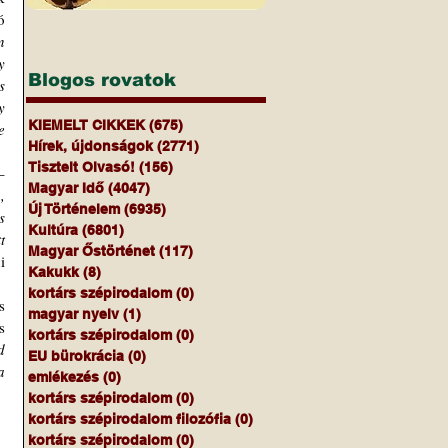
 
 
 
Blogos rovatok
 
 
KIEMELT CIKKEK
(675)
675 bejegyzés
 
Hírek, újdonságok
(2771)
2771 bejegyzés
Tisztelt Olvasó!
(156)
156 bejegyzés
– 
Magyar Idő
(4047)
4047 bejegyzés
 
Új Történelem
(6935)
6935 bejegyzés
 
Kultúra
(6801)
6801 bejegyzés
 
Magyar Őstörténet
(117)
117 bejegyzés
 
Kakukk
(8)
8 bejegyzés
kortárs szépirodalom
(0)
0 bejegyzés
 
magyar nyelv
(1)
1 bejegyzés
 
kortárs szépirodalom
(0)
0 bejegyzés
 
EU bürokrácia
(0)
0 bejegyzés
 
emlékezés
(0)
0 bejegyzés
kortárs szépirodalom
(0)
0 bejegyzés
kortárs szépirodalom filozófia
(0)
0 bejegyzés
kortárs szépirodalom
(0)
0 bejegyzés