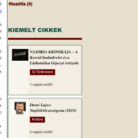
 
filozófia
(0)
0 bejegyzés
a
 
KIEMELT CIKKEK
 
 
 
VAXÓRIA KRÓNIKÁJA ‒ A
 
Korvid hadművelet és a
Láthatatlan Gépezet évtizede
 
 
Új Történelem
3 nappal ezelőtt
 
 
Darai Lajos:
Naplóbölcsességeim (2018)
 
Kultúra
 
 
6 nappal ezelőtt