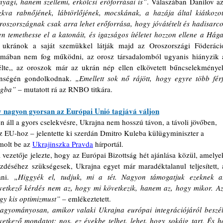
agi, hanem szellemi, erkölcsi erőforrásai is”
. Válaszában Danilov azt
kva rabnőjének, lábtörlőjének, mocskának, a hazája által kiátkozott
roszországnak csak arra lehet erőforrása, hogy jóvátételt és hadisarcot
 temethesse el a katonáit, és igazságos ítéletet hozzon ellene a Hágai
z ukránok a saját szemükkel látják majd az Oroszországi Föderáció
ormában nem fog működni, az orosz társadalomból ugyanis hiányzik a
te,, az oroszok már az ukrán nép ellen elkövetett bűncselekmények
lenségén gondolkodnak. 
„Emellett sok nő rájött, hogy egyre több férfi
ágba”
 – mutatott rá az RNBO titkára.
y nagyon gyorsan az Európai Unió tagjává váljon
 áll a gyors cselekvésre, Ukrajna nem hosszú távon, a távoli jövőben, 
 EU-hoz – jelentette ki szerdán Dmitro Kuleba külügyminiszter a 
olt be az 
Ukrajinszka Pravda
 hírportál.
 vezetője jelezte, hogy az Európai Bizottság hét ajánlása közül, amelyek
déséhez szükségesek, Ukrajna egyet már maradéktalanul teljesített, a
ani. 
„Higgyék el, tudjuk, mi a tét. Nagyon támogatjuk ezeknek az
vetkező kérdés nem az, hogy mi következik, hanem az, hogy mikor. Azt
y kis optimizmust”
 – emlékeztetett.
agyományosan, amikor valaki Ukrajna európai integrációjáról beszél,
etkező mondatot: nos, ez évekbe telhet, lehet, hogy sokáig tart. És ha