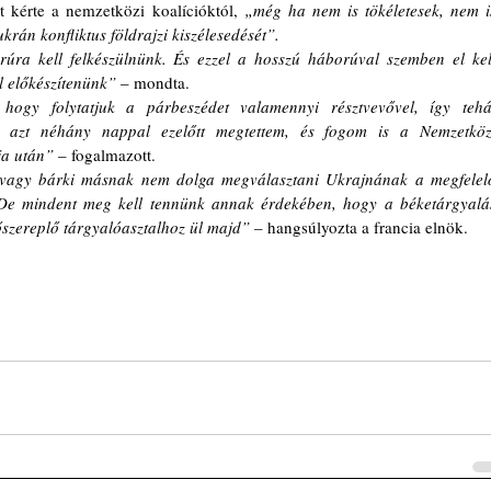
kérte a nemzetközi koalícióktól, 
„még ha nem is tökéletesek, nem is
rán konfliktus földrajzi kiszélesedését”.
úra kell felkészülnünk. És ezzel a hosszú háborúval szemben el kell
ll előkészítenünk”
 – mondta.
, hogy folytatjuk a párbeszédet valamennyi résztvevővel, így tehát
gy azt néhány nappal ezelőtt megtettem, és fogom is a Nemzetközi
a után” 
– fogalmazott.
vagy bárki másnak nem dolga megválasztani Ukrajnának a megfelelő
. De mindent meg kell tennünk annak érdekében, hogy a béketárgyalás
őszereplő tárgyalóasztalhoz ül majd”
 – hangsúlyozta a francia elnök.