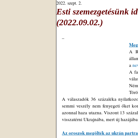
2022. szept. 2.
Esti szemezgetésünk id
(2022.09.02.)
–
Megk
A R
álla
a 
ne
A fa
vál
Ném
Törö
A válaszadók 36 százaléka nyilatkozo
semmi veszély nem fenyegeti őket kor
azonnal haza utazna. Viszont 13 száza
visszatérni Ukrajnába, mert új hazájába
Az oroszok megölték az ukrán partras