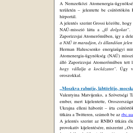
A Nemzetközi Atomenergia-ügynökség
területén – jelentette be csütörtökö
hírportál.
A jelentés szerint Grossi közölte, hogy
NAÜ-misszió látta a 
„fő dolgokat”
.
Zaporizzsjai Atomerőműben, így a dele
a NAÜ itt maradjon, és állandóan jele
Herman Haluscsenko energiaügyi mini
Atomenergia-ügynökség (NAÜ) missziójá
álló Zaporizzsjai Atomerőműben tett lá
hogy vállalja a kockázatot”.
 Úgy vé
oroszokkal.
„Moszkva rabnője, lábtörlője, mocsk
Valentyina Matvijenko, a Szövetségi T
ember, mert kijelentette, Oroszorszá
Ukrajna elleni háborút – írta csütör
titkára a Twitteren, számolt be az 
rbc.ua
A jelentés szerint az RNBO titkára él
provokatív kijelentésére, miszerint 
„Oro