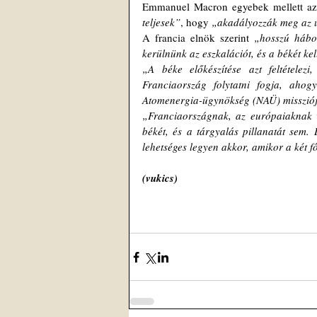
Emmanuel Macron egyebek mellett azt 
teljesek”
, hogy
 „akadályozzák meg az uk
A francia elnök szerint 
„hosszú hábor
kerülnünk az eszkalációt, és a békét ke
„A béke előkészítése azt feltételezi
Franciaország folytatni fogja, aho
Atomenergia-ügynökség (NAÜ) missziój
„Franciaországnak, az európaiaknak 
békét, és a tárgyalás pillanatát sem
lehetséges legyen akkor, amikor a két f
(vukics)