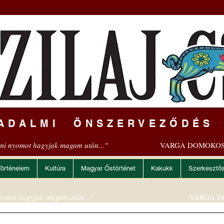
ADALMI ÖNSZERVEZŐDÉS
mi nyomot hagyjak magam után..."
VARGA DOMOKOS
Történelem
Kultúra
Magyar Őstörténet
Kakukk
Szerkesztő
omot hagyjak magam után..."
VARGA D