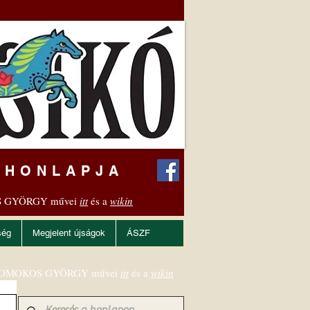
 HONLAPJA
 GYÖRGY művei
itt
és a
wikin
ség
Megjelent újságok
ÁSZF
OMOKOS GYÖRGY művei
itt
és a
wikin