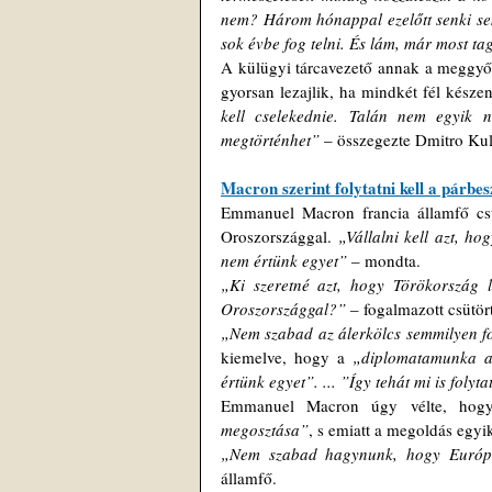
nem? Három hónappal ezelőtt senki sem 
sok évbe fog telni. És lám, már most tag
A külügyi tárcavezető annak a meggyő
gyorsan lezajlik, ha mindkét fél készen 
kell cselekednie. Talán nem egyik 
megtörténhet”
 – összegezte Dmitro Ku
Macron szerint folytatni kell a párbe
Emmanuel Macron francia államfő csütö
Oroszországgal. 
„Vállalni kell azt, ho
nem értünk egyet” 
– mondta.
„Ki szeretné azt, hogy Törökország l
Oroszországgal?”
 – fogalmazott csütör
„Nem szabad az álerkölcs semmilyen fo
kiemelve, hogy a 
„diplomatamunka ar
értünk egyet”. ... ”Így tehát mi is foly
Emmanuel Macron úgy vélte, hog
megosztása”
, s emiatt a megoldás egyi
„Nem szabad hagynunk, hogy Európa 
államfő.