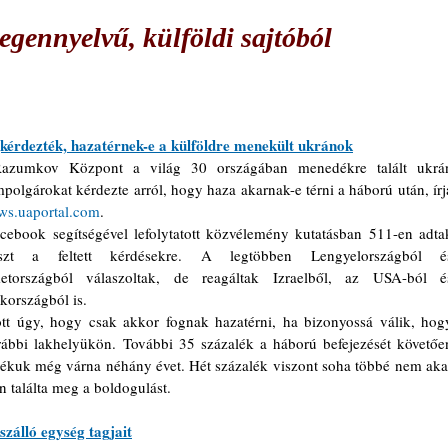
egennyelvű, külföldi sajtóból
érdezték, hazatérnek-e a külföldre menekült ukránok
azumkov Központ a világ 30 országában menedékre talált ukrán
mpolgárokat kérdezte arról, hogy haza akarnak-e térni a háború után, írja
ws.uaportal.com
.
cebook segítségével lefolytatott közvélemény kutatásban 511-en adtak
aszt a feltett kérdésekre. A legtöbben Lengyelországból és
etországból válaszoltak, de reagáltak Izraelből, az USA-ból és
kországból is.
tt úgy, hogy csak akkor fognak hazatérni, ha bizonyossá válik, hogy
ábbi lakhelyükön. További 35 százalék a háború befejezését követően
lékuk még várna néhány évet. Hét százalék viszont soha többé nem akar
n találta meg a boldogulást.
zálló egység tagjait