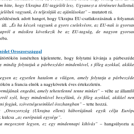
hitte, hogy Ukrajna EU-tagjelölt lesz. Ugyanezt a történetet hallottuk:
jelöltek vagyunk, és teljesítjük az ajánlásokat”
 – mutatott rá.
ződésének adott hangot, hogy Ukrajna EU-csatlakozásának a folyamata
áll. 
„És ha készek vagyunk a gyors cselekvésre, az EU-nak is gyorsan
napról a másikra következik be az EU-tagság, de nagyon gyorsan
leba.
szédet Oroszországgal
rtökön ismételten kijelentette, hogy folytatni kívánja a párbeszédet
gy mindig folytatjuk a párbeszédet mindenkivel, s főleg azokkal, akikkel
egyen az egyetlen hatalom a világon, amely folytatja a párbeszédet
tökön a francia elnök a nagykövetek éves értekezletén.
rmájának engedni, amely tehetetlenné tenne minket”
 – vélte az államfő,
ról szól, hogy mindenkivel beszélünk, és főleg azokkal, akikkel nem
tatni fogjuk, szövetségeseinkkel összhangban”
 – tette hozzá.
y „
Oroszország (Ukrajna elleni) háborújának egyik célja Európa
k kulcsa 
„az európaiak egysége”
.
megosztott legyen, ez egy mindennapi kihívás”
 – hangsúlyozta az