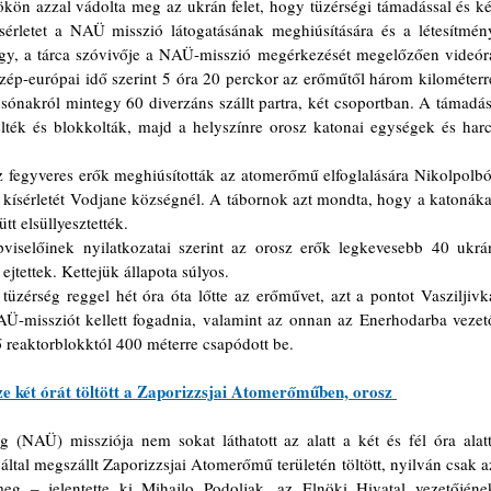
kön azzal vádolta meg az ukrán felet, hogy tüzérségi támadással és két
ísérletet a NAÜ misszió látogatásának meghiúsítására és a létesítmény
gy, a tárca szóvivője a NAÜ-misszió megérkezését megelőzően videóra
zép-európai idő szerint 5 óra 20 perckor az erőműtől három kilométerre
ónakról mintegy 60 diverzáns szállt partra, két csoportban. A támadást
lték és blokkolták, majd a helyszínre orosz katonai egységek és harci
 fegyveres erők meghiúsították az atomerőmű elfoglalására Nikolpolból
ási kísérletét Vodjane községnél. A tábornok azt mondta, hogy a katonákat
tt elsüllyesztették.
iselőinek nyilatkozatai szerint az orosz erők legkevesebb 40 ukrán
jtettek. Kettejük állapota súlyos.
tüzérség reggel hét óra óta lőtte az erőművet, azt a pontot Vasziljivka
AÜ-missziót kellett fogadnia, valamint az onnan az Enerhodarba vezető
ő reaktorblokktól 400 méterre csapódott be.
 két órát töltött a Zaporizzsjai Atomerőműben, orosz 
NAÜ) missziója nem sokat láthatott az alatt a két és fél óra alatt,
által megszállt Zaporizzsjai Atomerőmű területén töltött, nyilván csak az
eg – jelentette ki Mihajlo Podoljak, az Elnöki Hivatal vezetőjének