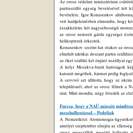
Az orosz védelmi minisztérium csütörtö
partraszálló egység bevetésével tett k
bevételére. Igor Konasenkov altáborna
vett hadijelentésben elmondta, hogy kö
északkeletre hét nagysebességű motorcs
az orosz nemzeti gárda egységei észle
helikopterek érkeztek.
Konasenkov szerint hat órakor az orosz
elindult taktikai deszant partra szállít
az őket szállító két önjáró uszállyal együ
A helyi Moszkva-barát hatóságok képv
katonát megöltek, hármat pedig foglyul e
A szóvivő azt állította, hogy az ukrán 
településnél, ahol az orosz félnek a N
utat. Mint mondta, négy lövedék az els
Furcsa, hogy a NAÜ-misszió mindössze
mesehallgatással – Podoljak
A Nemzetközi Atomenergia-ügynökség (
amelyet szeptember elsején az ellenség 
orosz megszállók meséjét hallgatta m