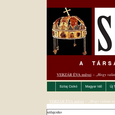
A TÁRS
VERZÁR ÉVA művei
– „
Hogy vala
Szilaj Csikó
Magyar Idő
Új 
VERZÁR ÉVA művei
– „
Hogy valami ny
szilajcsiko