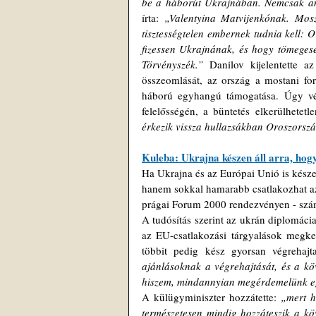
be a háborút Ukrajnában. Nemcsak any
írta:
 „Valentyina Matvijenkónak. Mosz
tisztességtelen embernek tudnia kell: O
fizessen Ukrajnának, és hogy tömegesen
Törvényszék.”
 Danilov kijelentette a
összeomlását, az ország a mostani f
háború egyhangú támogatása. Úgy vél
felelősségén, a büntetés elkerülhetet
érkezik vissza hullazsákban Oroszorsz
Kuleba: Ukrajna készen áll arra, hog
Ha Ukrajna és az Európai Unió is készen
hanem sokkal hamarabb csatlakozhat az
prágai Forum 2000 rendezvényen - szám
A tudósítás szerint az ukrán diplomácia
az EU-csatlakozási tárgyalások megkez
többit pedig kész gyorsan végrehajt
ajánlásoknak a végrehajtását, és a kö
hiszem, mindannyian megérdemelünk eg
A külügyminiszter hozzátette: 
„mert h
természetesen mindig hozzáteszik a köv