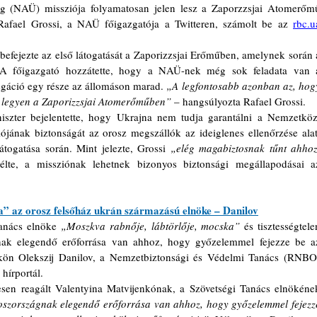
 (NAÜ) missziója folyamatosan jelen lesz a Zaporzzsjai Atomerőmű
n Rafael Grossi, a NAÜ főigazgatója a Twitteren, számolt be az 
rbc.u
 befejezte az első látogatását a Zaporizzsjai Erőműben, amelynek során a
 A főigazgató hozzátette, hogy a NAÜ-nek még sok feladata van a
gáció egy része az állomáson marad. 
„A legfontosabb azonban az, hogy
n legyen a Zaporizzsjai Atomerőműben”
 – hangsúlyozta Rafael Grossi.
szter bejelentette, hogy Ukrajna nem tudja garantálni a Nemzetközi
nak biztonságát az orosz megszállók az ideiglenes ellenőrzése alatt
togatása során. Mint jelezte, Grossi 
„elég magabiztosnak tűnt ahhoz,
lte, a missziónak lehetnek bizonyos biztonsági megállapodásai az
a” az orosz felsőház ukrán származású elnöke – Danilov
anács elnöke 
„Moszkva rabnője, lábtörlője, mocska”
 és tisztességtelen
gnak elegendő erőforrása van ahhoz, hogy győzelemmel fejezze be az
tökön Olekszij Danilov, a Nemzetbiztonsági és Védelmi Tanács (RNBO)
 hírportál.
esen reagált Valentyina Matvijenkónak, a Szövetségi Tanács elnökének
szországnak elegendő erőforrása van ahhoz, hogy győzelemmel fejezze