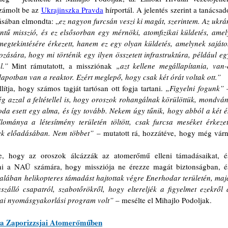
zámolt be az 
Ukrajinszka Pravda
 hírportál. A jelentés szerint a tanácsadó
ásában elmondta: „
ez nagyon furcsán veszi ki magát, szerintem. Az ukrán
intű misszió, és ez elsősorban egy mérnöki, atomfizikai küldetés, amely
gtekintésére érkezett, hanem ez egy olyan küldetés, amelynek sajátos
sára, hogy mi történik egy ilyen összetett infrastruktúra, például egy
l.”
 Mint rámutatott, a missziónak 
„azt kellene megállapítania, van-e
lapotban van a reaktor. Ezért meglepő, hogy csak két órát voltak ott.”
tja, hogy számos tagját tartósan ott fogja tartani. 
„Figyelni fogunk”
 
 azzal a feltétellel is, hogy oroszok rohangálnak körülöttük, mondván,
oda esett egy alma, és így tovább. Nekem úgy tűnik, hogy abból a két és
llománya a létesítmény területén töltött, csak furcsa meséket érkezett
ek előadásában. Nem többet”
 – mutatott rá, hozzátéve, hogy még várni
, hogy az oroszok álcázzák az atomerőmű elleni támadásaikat, és
i a NAÜ számára, hogy missziója ne érezze magát biztonságban, és
alában helikopteres támadást hajtottak végre Enerhodar területén, majd
aszálló csapatról, szabotőrökről, hogy eltereljék a figyelmet ezekről a
iai nyomásgyakorlási program volt”
 – mesélte el Mihajlo Podoljak.
z a Zaporizzsjai Atomerőműben