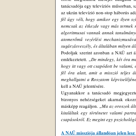
tanácsadója egy televíziós műsorban, s
az ukrán televízió non-stop háborús ad
fél úgy véli, hogy amikor egy ilyen sz
nemcsak az étkezde vagy más termek me
algoritmusai vannak annak tanulmányozá
atomerőmű vezérlési mechanizmusáva
sugárzásveszély, és általában milyen ál
Podoljak szerint azonban a NAÜ azt állí
emlékeztetett. 
„De mindegy, két óra még
hogy itt vagy ott csapódott be valami, 
fél óra alatt, amit a misszió teljes á
meghallgatni a Roszatom képviselőjén
kell a NAÜ jelentésére.
Ugyanakkor a tanácsadó megjegyezte
bizonyos nehézségeket akarnak okozn
másképp reagáljon. 
„Ma az oroszok ált
kitaláltak egy történetet valami partr
csapásokról. Ez megint egy pszichológ
A NAÜ missziója állandóan jelen les