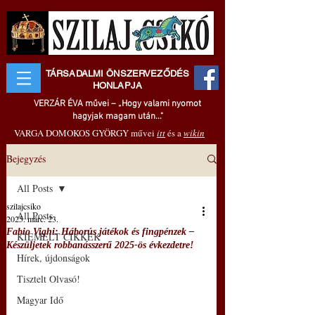
TÁRSADALMI ÖNSZERVEZŐDÉS
HONLAPJA
VERZÁR ÉVA művei – „Hogy valami nyomot
hagyjak magam után..."
VARGA DOMOKOS GYÖRGY művei
itt
és a
wikin
Bejegyzés
All Posts
szilajcsiko
All Posts
2025. márc. 23.
Fabio Vighi: Háborús játékok és fingpénzek –
KIEMELT CIKKEK
Készüljetek robbanásszerű 2025-ös évkezdetre!
Hírek, újdonságok
Tisztelt Olvasó!
Magyar Idő