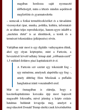
magában hordozza saját nyomasztó 
időbeliségét, mára a létezés minden aspektusát 
megfertőzte és gyarmatosította
– nemcsak a fizikai termelőeszközöket és a társadalmi 
viszonyokat (ipar, munka, politika, kultúra, információ 
és az állam teljes reprodukciója), hanem egyre inkább a 
„meztelen életet” is az identitások, a testek és a 
természet tokenizálása (jelképezése) révén.
Valójában már most is egy digitális vadnyugaton élünk, 
ahol egy olyan kriptopénz, mint a Fartcoin, a 
bevezetését követő néhány hónap alatt „robbanásszerű” 
1,5 milliárd dolláros piaci kapitalizációt ér el. 
A Fartcoin szó szerint egy tokenizált fing – 
egy mémérme, amelynek alapértéke egy fing –, 
amely állítólag Elon Musknak a puffadás 
hanghatásai iránti vonzalmából ered. 
Már ez önmagában is elárulja, hogy a 
kaszinókapitalizmus korszaka épp most kapcsolt 
magasabb fokozatba, mivel jelenleg a kripto extázis 
hatalmas hullámát lovagolja meg, amelyet a 
megválasztott Donald Trump elnök(s)nek köszönhetően 