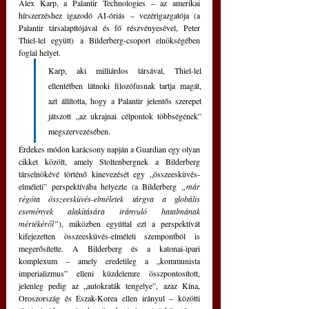
Alex Karp, a Palantir Technologies – az amerikai 
hírszerzéshez igazodó AI-óriás – vezérigazgatója (a 
Palantir társalapítójával és fő részvényesével, Peter 
Thiel-lel együtt) a Bilderberg-csoport elnökségében 
foglal helyet. 
Karp, aki milliárdos társával, Thiel-lel 
ellentétben látnoki filozófusnak tartja magát, 
azt állította, hogy a Palantir jelentős szerepet 
játszott „az ukrajnai célpontok többségének” 
megszervezésében.
Érdekes módon karácsony napján a Guardian egy olyan 
cikket közölt, amely Stoltenbergnek a Bilderberg 
társelnökévé történő kinevezését egy „összeesküvés-
elméleti” perspektívába helyezte (a Bilderberg 
„már 
régóta összeesküvés-elméletek tárgya a globális 
események alakítására irányuló hatalmának 
mértékéről”
), miközben egyúttal ezt a perspektívát 
kifejezetten összeesküvés-elméleti szempontból is 
megerősítette. A Bilderberg és a katonai-ipari 
komplexum – amely eredetileg a „kommunista 
imperializmus” elleni küzdelemre összpontosított, 
jelenleg pedig az „autokraták tengelye”, azaz Kína, 
Oroszország és Észak-Korea ellen irányul – közötti 