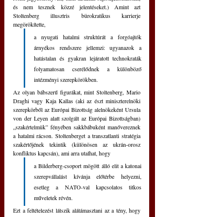
és nem tesznek közzé jelentéseket.) Amint azt 
Stoltenberg illusztris bürokratikus karrierje 
megörökítette, 
a nyugati hatalmi struktúrát a forgóajtók 
árnyékos rendszere jellemzi: ugyanazok a 
hatástalan és gyakran lejáratott technokraták 
folyamatosan cserélődnek a különböző 
intézményi szerepkörökben. 
Az olyan bábszerű figurákat, mint Stoltenberg, Mario 
Draghi vagy Kaja Kallas (aki az észt miniszterelnöki 
szerepkörből az Európai Bizottság alelnökeként Ursula 
von der Leyen alatt szolgált az Európai Bizottságban) 
„szakértelmük” fényében sakkbábuként manővereznek 
a hatalmi rácson. Stoltenberget a transzatlanti stratégia 
szakértőjének tekintik (különösen az ukrán-orosz 
konfliktus kapcsán), ami arra utalhat, hogy 
a Bilderberg-csoport mögött álló elit a katonai 
szerepvállalást kívánja előtérbe helyezni, 
esetleg a NATO-val kapcsolatos titkos 
műveletek révén. 
Ezt a feltételezést látszik alátámasztani az a tény, hogy 