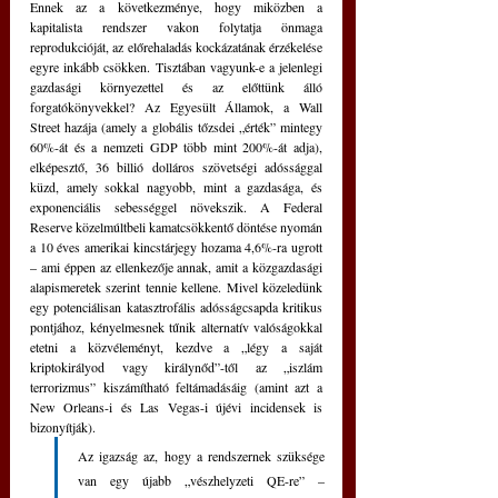
Ennek az a következménye, hogy miközben a 
kapitalista rendszer vakon folytatja önmaga 
reprodukcióját, az előrehaladás kockázatának érzékelése 
egyre inkább csökken. Tisztában vagyunk-e a jelenlegi 
gazdasági környezettel és az előttünk álló 
forgatókönyvekkel? Az Egyesült Államok, a Wall 
Street hazája (amely a globális tőzsdei „érték” mintegy 
60%-át és a nemzeti GDP több mint 200%-át adja), 
elképesztő, 36 billió dolláros szövetségi adóssággal 
küzd, amely sokkal nagyobb, mint a gazdasága, és 
exponenciális sebességgel növekszik. A Federal 
Reserve közelmúltbeli kamatcsökkentő döntése nyomán 
a 10 éves amerikai kincstárjegy hozama 4,6%-ra ugrott 
– ami éppen az ellenkezője annak, amit a közgazdasági 
alapismeretek szerint tennie kellene. Mivel közeledünk 
egy potenciálisan katasztrofális adósságcsapda kritikus 
pontjához, kényelmesnek tűnik alternatív valóságokkal 
etetni a közvéleményt, kezdve a „légy a saját 
kriptokirályod vagy királynőd”-től az „iszlám 
terrorizmus” kiszámítható feltámadásáig (amint azt a 
New Orleans-i és Las Vegas-i újévi incidensek is 
bizonyítják). 
Az igazság az, hogy a rendszernek szüksége 
van egy újabb „vészhelyzeti QE-re” – 