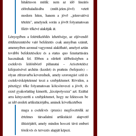
hitaktuson múlik: nem az idő lineáris 
előrehaladásába (múlt-jelen-jövő) vetett 
modern hiten, hanem a jövő „jelenvalóvá 
tételén”, amelynek során a jövőt folyamatosan 
fiktív tőkévé alakítják át.
Lényegében a felértékelődés lehetősége, az eljövendő 
értékteremtésbe való befektetés csak annyiban számít, 
amennyiben azonnal vagyonná alakítható, amelyet aztán 
további befektetésekre és a status quo fenntartására 
használnak fel. Ebben a sűrített időbeliségben a 
cselekvés különböző pillanatai – Arisztotelész 
kifejezésével archèin (kezdet) és prattein (befejezés) – 
olyan zűrzavarba keverednek, amely szorongást szül és 
cselekvésképtelenné teszi a szubjektumot. Röviden, a 
pénzügyi tőke folyamatosan kölcsönveszi a jövőt, és 
ezzel gyakorlatilag kimeríti, „kiszipolyozza” azt. Ezáltal 
arra kényszeríti a szubjektumot, hogy ne fektessen be 
az idő eredeti artikulációjába, aminek következtében 
maga a cselekvés (praxis) megfosztódik az 
értelmes társadalmi artikuláció alapvető 
illúziójától, amely minden hosszú távú emberi 
törekvés és tervezés alapját képezi.