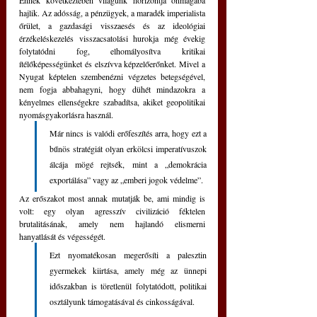
hajlik. Az adósság, a pénzügyek, a maradék imperialista 
őrület, a gazdasági visszaesés és az ideológiai 
érzékeléskezelés visszacsatolási hurokja még évekig 
folytatódni fog, elhomályosítva kritikai 
ítélőképességünket és elszívva képzelőerőnket. Mivel a 
Nyugat képtelen szembenézni végzetes betegségével, 
nem fogja abbahagyni, hogy dühét mindazokra a 
kényelmes ellenségekre szabadítsa, akiket geopolitikai 
nyomásgyakorlásra használ. 
Már nincs is valódi erőfeszítés arra, hogy ezt a 
bűnös stratégiát olyan erkölcsi imperatívuszok 
álcája mögé rejtsék, mint a „demokrácia 
exportálása” vagy az „emberi jogok védelme”. 
Az erőszakot most annak mutatják be, ami mindig is 
volt: egy olyan agresszív civilizáció féktelen 
brutalitásának, amely nem hajlandó elismerni 
hanyatlását és végességét. 
Ezt nyomatékosan megerősíti a palesztin 
gyermekek kiirtása, amely még az ünnepi 
időszakban is töretlenül folytatódott, politikai 
osztályunk támogatásával és cinkosságával.