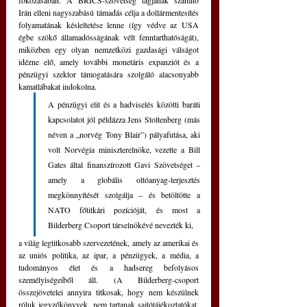
Irán elleni nagyszabású támadás célja a dollármentesítés 
folyamatának késleltetése lenne (így védve az USA 
égbe szökő államadósságának vélt fenntarthatóságát), 
miközben egy olyan nemzetközi gazdasági válságot 
idézne elő, amely további monetáris expanziót és a 
pénzügyi szektor támogatására szolgáló alacsonyabb 
kamatlábakat indokolna.
A pénzügyi elit és a hadviselés közötti baráti 
kapcsolatot jól példázza Jens Stoltenberg (más 
néven a „norvég Tony Blair”) pályafutása, aki 
volt Norvégia miniszterelnöke, vezette a Bill 
Gates által finanszírozott Gavi Szövetséget – 
amely a globális oltóanyag-terjesztés 
megkönnyítését szolgálja – és betöltötte a 
NATO főtitkári pozícióját, és most a 
Bilderberg Csoport társelnökévé nevezték ki, 
a világ legtitkosabb szervezetének, amely az amerikai és 
az uniós politika, az ipar, a pénzügyek, a média, a 
tudományos élet és a hadsereg befolyásos 
személyiségeiből áll. (A Bilderberg-csoport 
összejövetelei annyira titkosak, hogy nem készülnek 
róluk jegyzőkönyvek, nem tartanak sajtótájékoztatókat, 