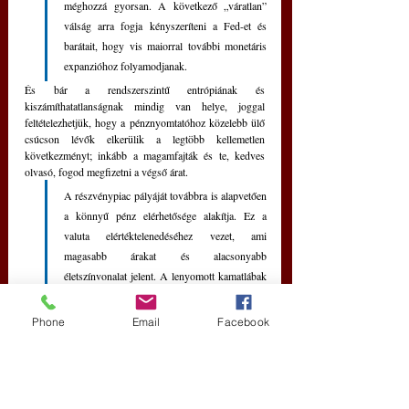
méghozzá gyorsan. A következő „váratlan” 
válság arra fogja kényszeríteni a Fed-et és 
barátait, hogy vis maiorral további monetáris 
expanzióhoz folyamodjanak. 
És bár a rendszerszintű entrópiának és 
kiszámíthatatlanságnak mindig van helye, joggal 
feltételezhetjük, hogy a pénznyomtatóhoz közelebb ülő 
csúcson lévők elkerülik a legtöbb kellemetlen 
következményt; inkább a magamfajták és te, kedves 
olvasó, fogod megfizetni a végső árat.
A részvénypiac pályáját továbbra is alapvetően 
a könnyű pénz elérhetősége alakítja. Ez a 
valuta elértéktelenedéséhez vezet, ami 
magasabb árakat és alacsonyabb 
életszínvonalat jelent. A lenyomott kamatlábak 
egész keretét arra tervezték, hogy a készpénzt a 
kockázatos eszközökbe, például a 
Phone
Email
Facebook
részvényekbe és a származtatott termékekbe 
irányítsák. 
2025-ben a központi bankok várhatóan továbbra is 
nyomást gyakorolnak majd a saját valutájukra, ami 