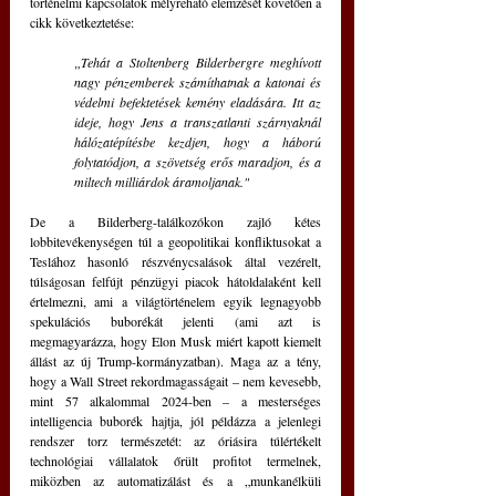
történelmi kapcsolatok mélyreható elemzését követően a 
cikk következtetése: 
„Tehát a Stoltenberg Bilderbergre meghívott 
nagy pénzemberek számíthatnak a katonai és 
védelmi befektetések kemény eladására. Itt az 
ideje, hogy Jens a transzatlanti szárnyaknál 
hálózatépítésbe kezdjen, hogy a háború 
folytatódjon, a szövetség erős maradjon, és a 
miltech milliárdok áramoljanak."
De a Bilderberg-találkozókon zajló kétes 
lobbitevékenységen túl a geopolitikai konfliktusokat a 
Teslához hasonló részvénycsalások által vezérelt, 
túlságosan felfújt pénzügyi piacok hátoldalaként kell 
értelmezni, ami a világtörténelem egyik legnagyobb 
spekulációs buborékát jelenti (ami azt is 
megmagyarázza, hogy Elon Musk miért kapott kiemelt 
állást az új Trump-kormányzatban). Maga az a tény, 
hogy a Wall Street rekordmagasságait – nem kevesebb, 
mint 57 alkalommal 2024-ben – a mesterséges 
intelligencia buborék hajtja, jól példázza a jelenlegi 
rendszer torz természetét: az óriásira túlértékelt 
technológiai vállalatok őrült profitot termelnek, 
miközben az automatizálást és a „munkanélküli 