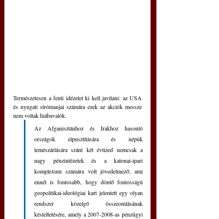
Természetesen a fenti idézetet ki kell javítani: az USA 
és nyugati strómanjai számára ezek az akciók messze 
nem voltak hiábavalók. 
Az Afganisztánhoz és Irakhoz hasonló 
országok elpusztítására és népük 
lemészárlására szánt két évtized nemcsak a 
nagy pénzintézetek és a katonai-ipari 
komplexum számára volt jövedelmező; ami 
ennél is fontosabb, hogy döntő fontosságú 
geopolitikai-ideológiai kart jelentett egy olyan 
rendszer közelgő összeomlásának 
késleltetésére, amely a 2007-2008-as pénzügyi 