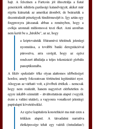
hajt. A felszínen a Fartcoin jól illusztrálja a fiatal 
generációk nihilista gazdasági kalandvágyát, akiket már 
régóta kiáraztak az amerikai álomból, de beárazták a 
decentralizált pénzügyek tündérmeséjét is. Így aztán egy 
fingproxyra játszanak abban a reményben, hogy a 
csókja azonnali milliomossá teszi őket. Ami azonban 
nem kerül be a „hírekbe”, az az, hogy 
a kriptovaluták főáramúvá tételének jelenlegi 
nyomulása, a további banki deregulációval 
párosulva, arra szolgál, hogy az egész 
rendszert áthidalja a teljes tokenizáció globális 
panoptikumába.
A fiktív spekulatív tőke olyan alattomos időbeliséget 
hordoz, amely fokozatosan történelmi legitimitást nyer. 
Ahogyan az várható volt, a jövőbeli értékek – nemcsak 
hogy nem realizált, hanem nagyrészt elérhetetlen és 
egyre inkább szimulált – átváltoztatásán alapul (vegyük 
észre a vallási utalást), a vagyonra vonatkozó jelenlegi 
papíralapú követelésekké. 
Az egész kapitalista konstelláció ma már ezen a 
trükken alapul. A társadalmi narratíva 
életképessége tehát egy valódi (öntudatlan!) 