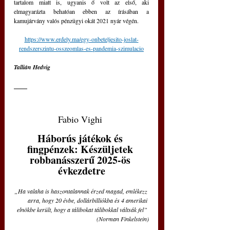
tartalom miatt is, ugyanis ő volt az első, aki 
elmagyarázta behatóan ebben az írásában a 
kamujárvány valós pénzügyi okát 2021 nyár végén. 
https://www.erdely.ma/egy-onbeteljesito-joslat-
rendszerszintu-osszeomlas-es-pandemia-szimulacio
Tallián Hedvig 
Fabio Vighi 
Háborús játékok és 
fingpénzek: Készüljetek 
robbanásszerű 2025-ös 
évkezdetre
„Ha valaha is haszontalannak érzed magad, emlékezz 
arra, hogy 20 évbe, dollárbilliókba és 4 amerikai 
elnökbe került, hogy a tálibokat tálibokkal váltsák fel” 
(Norman Finkelstein)