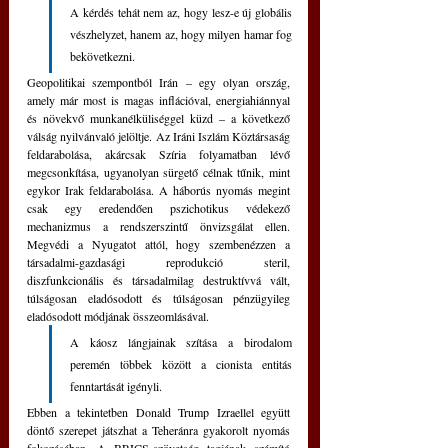
A kérdés tehát nem az, hogy lesz-e új globális 
vészhelyzet, hanem az, hogy milyen hamar fog 
bekövetkezni. 
Geopolitikai szempontból Irán – egy olyan ország, 
amely már most is magas inflációval, energiahiánnyal 
és növekvő munkanélküliséggel küzd – a következő 
válság nyilvánvaló jelöltje. Az Iráni Iszlám Köztársaság 
feldarabolása, akárcsak Szíria folyamatban lévő 
megcsonkítása, ugyanolyan sürgető célnak tűnik, mint 
egykor Irak feldarabolása. A háborús nyomás megint 
csak egy eredendően pszichotikus védekező 
mechanizmus a rendszerszintű önvizsgálat ellen. 
Megvédi a Nyugatot attól, hogy szembenézzen a 
társadalmi-gazdasági reprodukció steril, 
diszfunkcionális és társadalmilag destruktívvá vált, 
túlságosan eladósodott és túlságosan pénzügyileg 
eladósodott módjának összeomlásával. 
A káosz lángjainak szítása a birodalom 
peremén többek között a cionista entitás 
fenntartását igényli. 
Ebben a tekintetben Donald Trump Izraellel együtt 
döntő szerepet játszhat a Teheránra gyakorolt nyomás 
fokozásában. A BRICS-szövetség tagjának számító 