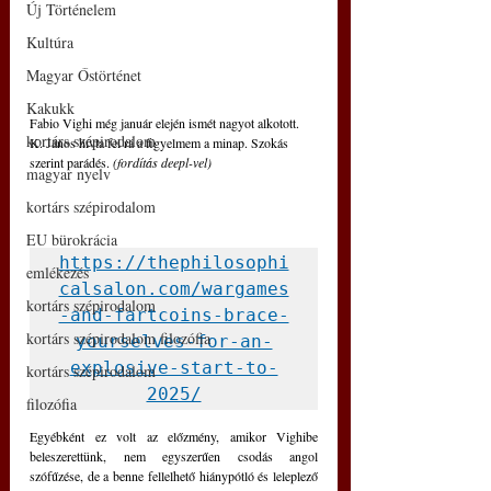
Új Történelem
Kultúra
Magyar Őstörténet
Kakukk
Fabio Vighi még január elején ismét nagyot alkotott. 
kortárs szépirodalom
K. János hívta fel rá a figyelmem a minap. Szokás 
szerint parádés. 
(fordítás deepl-vel)
magyar nyelv
kortárs szépirodalom
EU bürokrácia
https://thephilosophi
emlékezés
calsalon.com/wargames
kortárs szépirodalom
-and-fartcoins-brace-
kortárs szépirodalom filozófia
yourselves-for-an-
explosive-start-to-
kortárs szépirodalom
2025/
filozófia
Egyébként ez volt az előzmény, amikor Vighibe 
beleszerettünk, nem egyszerűen csodás angol 
szófűzése, de a benne fellelhető hiánypótló és leleplező 