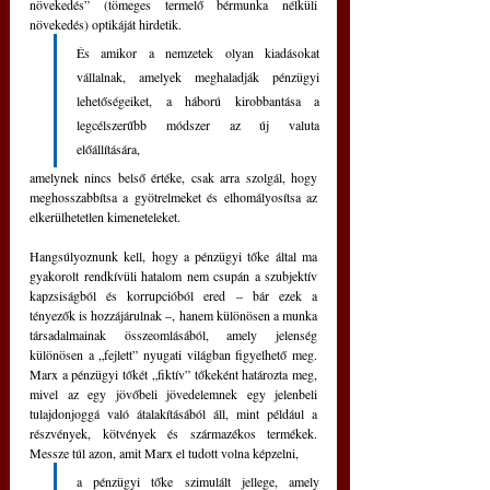
növekedés” (tömeges termelő bérmunka nélküli 
növekedés) optikáját hirdetik. 
És amikor a nemzetek olyan kiadásokat 
vállalnak, amelyek meghaladják pénzügyi 
lehetőségeiket, a háború kirobbantása a 
legcélszerűbb módszer az új valuta 
előállítására, 
amelynek nincs belső értéke, csak arra szolgál, hogy 
meghosszabbítsa a gyötrelmeket és elhomályosítsa az 
elkerülhetetlen kimeneteleket.
Hangsúlyoznunk kell, hogy a pénzügyi tőke által ma 
gyakorolt rendkívüli hatalom nem csupán a szubjektív 
kapzsiságból és korrupcióból ered – bár ezek a 
tényezők is hozzájárulnak –, hanem különösen a munka 
társadalmainak összeomlásából, amely jelenség 
különösen a „fejlett” nyugati világban figyelhető meg. 
Marx a pénzügyi tőkét „fiktív” tőkeként határozta meg, 
mivel az egy jövőbeli jövedelemnek egy jelenbeli 
tulajdonjoggá való átalakításából áll, mint például a 
részvények, kötvények és származékos termékek. 
Messze túl azon, amit Marx el tudott volna képzelni, 
a pénzügyi tőke szimulált jellege, amely 