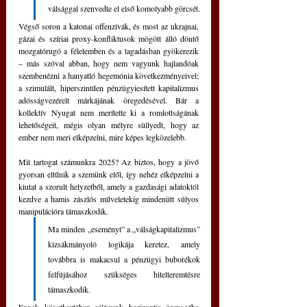
válsággal szenvedte el első komolyabb görcsét. 
Végső soron a katonai offenzívák, és most az ukrajnai, 
gázai és szíriai proxy-konfliktusok mögött álló döntő 
mozgatórugó a félelemben és a tagadásban gyökerezik 
– más szóval abban, hogy nem vagyunk hajlandóak 
szembenézni a hanyatló hegemónia következményeivel; 
a szimulált, hiperszintűen pénzügyiesített kapitalizmus 
adósságvezérelt márkájának öregedésével. Bár a 
kollektív Nyugat nem merítette ki a romlottságának 
lehetőségeit, mégis olyan mélyre süllyedt, hogy az 
ember nem meri elképzelni, mire képes legközelebb.
Mit tartogat számunkra 2025? Az biztos, hogy a jövő 
gyorsan eltűnik a szemünk elől, így nehéz elképzelni a 
kiutat a szorult helyzetből, amely a gazdasági adatoktól 
kezdve a hamis zászlós műveletekig mindenütt súlyos 
manipulációra támaszkodik. 
Ma minden „eseményt” a „válságkapitalizmus” 
kizsákmányoló logikája keretez, amely 
továbbra is makacsul a pénzügyi buborékok 
felfújásához szükséges hitelteremtésre 
támaszkodik. 
Ennek következtében világunk horizontja önmagába 