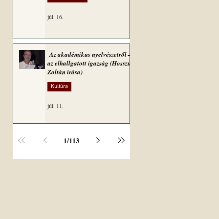
júl. 16.
Az akadémikus nyelvészetről –
az elhallgatott igazság (Hosszú
Zoltán írása)
Kultúra
júl. 11.
1
/
113