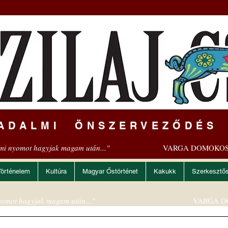
ADALMI ÖNSZERVEZŐDÉS
mi nyomot hagyjak magam után..."
VARGA DOMOKOS
Történelem
Kultúra
Magyar Őstörténet
Kakukk
Szerkesztő
omot hagyjak magam után..."
VARGA D