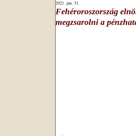
2021. jan. 31.
Fehéroroszország elnö
megzsarolni a pénzha