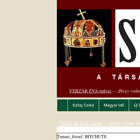
A TÁRS
VERZÁR ÉVA művei
– „
Hogy vala
Szilaj Csikó
Magyar Idő
Új 
VERZÁR ÉVA művei
– „
Hogy valami ny
Tamasi_József, BITCHUTE