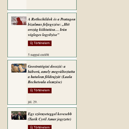
A Rothschildok és a Pentagon
bizalmas feljegyzése: „Hét
ország kiiktatása… Irán
végleges legyőzése”
Új Történelem
5 nappal ezelőtt
Geostratégiai dosszié: a
háború, amely megváltoztatta
a hatalom földrajzát (Laala
Bechetoula elemzése)
Új Történelem
júl. 29.
Egy szörnyeteggel kevesebb
(Tarik Cyril Amar jegyzete)
Új Történelem