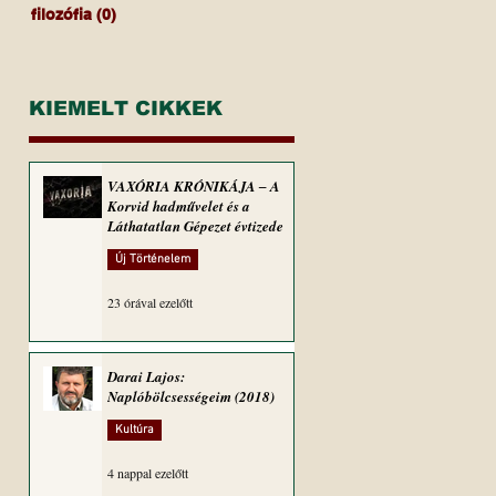
filozófia
(0)
0 bejegyzés
KIEMELT CIKKEK
VAXÓRIA KRÓNIKÁJA ‒ A
Korvid hadművelet és a
Láthatatlan Gépezet évtizede
Új Történelem
23 órával ezelőtt
Darai Lajos:
Naplóbölcsességeim (2018)
Kultúra
4 nappal ezelőtt