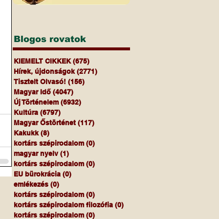
Blogos rovatok
KIEMELT CIKKEK
(675)
675 bejegyzés
Hírek, újdonságok
(2771)
2771 bejegyzés
Tisztelt Olvasó!
(156)
156 bejegyzés
Magyar Idő
(4047)
4047 bejegyzés
Új Történelem
(6932)
6932 bejegyzés
Kultúra
(6797)
6797 bejegyzés
Magyar Őstörténet
(117)
117 bejegyzés
Kakukk
(8)
8 bejegyzés
kortárs szépirodalom
(0)
0 bejegyzés
magyar nyelv
(1)
1 bejegyzés
kortárs szépirodalom
(0)
0 bejegyzés
EU bürokrácia
(0)
0 bejegyzés
emlékezés
(0)
0 bejegyzés
kortárs szépirodalom
(0)
0 bejegyzés
kortárs szépirodalom filozófia
(0)
0 bejegyzés
kortárs szépirodalom
(0)
0 bejegyzés