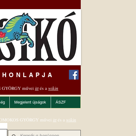
 HONLAPJA
 GYÖRGY művei
itt
és a
wikin
ség
Megjelent újságok
ÁSZF
OMOKOS GYÖRGY művei
itt
és a
wikin