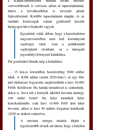
a Kárpát-medencében indítani kívánt hasonló 
szerveződésnek is szívesen adom át tapasztalataimat, 
illetve a következőkben is tervezett jármű 
fejlesztéseimet. Korábbi tapasztalataim alapján, és az 
önellátó közösségek velemi gyűléséről készült 
híranyagot látva bizakodó vagyok. 
Egyetértek velük abban, hogy a kereskedelem 
megszervezésében nem kell kormányzati 
segítségre várni. Ami a politikumtól 
segítségként elvárható, az a támogató 
jogszabályi környezet kialakítása.
Pár gondolatot fűznék még a fentiekhez:
…. 15 km-es körzetében hozzávetőleg 5000 ember 
lakik. A KSH adatai szerint 2020-ban(!) az egy főre 
jutó élelmiszer fogyasztás megközelítette a havi 30.000 
Ft/főt. Kérdésem: Ha háztáji termeléssel is számolunk, 
akkor is, hova lett a környék lakóitól havonta mintegy 
100 millió forint? Ha helyi termékek helyi 
kereskedelmébe csak havi 10.000 Ft/fő árut lehet 
bevonni, akkor is havi 50 milliós forgalom keletkezik 
(2020-as árakon számolva). 
A mostani energia mizéria idején a 
legcélszerűbb elvnek azt látom, hogy a helyben 