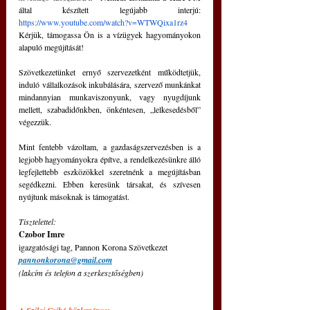
által készített legújabb interjú: 
https://www.youtube.com/watch?v=WTWQixa1rz4
Kérjük, támogassa Ön is a vízügyek hagyományokon 
alapuló megújítását!
Szövetkezetünket ernyő szervezetként működtetjük, 
induló vállalkozások inkubálására, szervező munkánkat 
mindannyian munkaviszonyunk, vagy nyugdíjunk 
mellett, szabadidőnkben, önkéntesen, „lelkesedésből” 
végezzük.
Mint fentebb vázoltam, a gazdaságszervezésben is a 
legjobb hagyományokra építve, a rendelkezésünkre álló 
legfejlettebb eszközökkel szeretnénk a megújításban 
segédkezni. Ebben keresünk társakat, és szívesen 
nyújtunk másoknak is támogatást. 
Tisztelettel:
Czobor Imre
igazgatósági tag, Pannon Korona Szövetkezet
pannonkorona@gmail.com
(lakcím és telefon a szerkesztőségben)