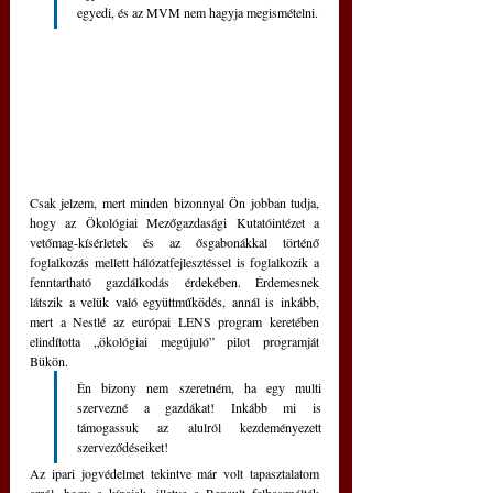
egyedi, és az MVM nem hagyja megismételni.
Csak jelzem, mert minden bizonnyal Ön jobban tudja, 
hogy az Ökológiai Mezőgazdasági Kutatóintézet a 
vetőmag-kísérletek és az ősgabonákkal történő 
foglalkozás mellett hálózatfejlesztéssel is foglalkozik a 
fenntartható gazdálkodás érdekében. Érdemesnek 
látszik a velük való együttműködés, annál is inkább, 
mert a Nestlé az európai LENS program keretében 
elindította „ökológiai megújuló” pilot programját 
Bükön. 
Én bizony nem szeretném, ha egy multi 
szervezné a gazdákat! Inkább mi is 
támogassuk az alulról kezdeményezett 
szerveződéseiket!
Az ipari jogvédelmet tekintve már volt tapasztalatom 