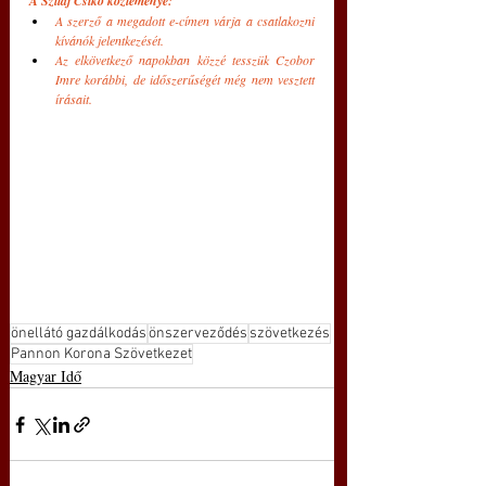
A Szilaj Csikó közleménye: 
A szerző a megadott e-címen várja a csatlakozni 
kívánók jelentkezését. 
Az elkövetkező napokban közzé tesszük Czobor 
Imre korábbi, de időszerűségét még nem vesztett 
írásait.
önellátó gazdálkodás
önszerveződés
szövetkezés
Pannon Korona Szövetkezet
Magyar Idő