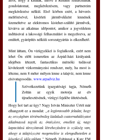
arról, hogy a kínaiak, illetve a Renault felhasználták 
gondolatomat, megkérdezésem, vagy partnereim 
megkérdezése nélkül. Első körben ezért, a hírverés 
mellőzésével, kísérleti járművekként lennének 
üzemeltetve az elektromos kisteher-szállító járművek, 
kivárva az alkalmas időpontot, amikor a jogvédelem 
indításával a lakossági felhasználást is megcélozva, az 
említett, gyárépítés nélküli sorozatgyártás is elkezdhető.
Mint láttam, Ön vízügyekkel is foglalkozik, ezért nem 
lehet Ön előtt ismeretlen az Árpád-házi királyaink 
idejében létezett, fantasztikus mérnöki tudással 
kivitelezett vízkormányzási rendszer, mely, ha most is 
létezne, nem 8 méter mélyen lenne a talajvíz, nem lenne 
elsivatagosodás. 
www.arpadviz.hu
Szövetkezetünk igazgatósági tagja, Németh 
Zoltán az egyik motorja az elv 
újraélesztésének, vízügyi fejekbe ültetésének. 
Hogy hol tart az ügy? Nagy István Miniszter Úrtól már 
elhangzott ez a mondat: 
„a legfontosabb feladat, hogy 
az országban történelmileg kialakult csatornahálózatot 
alkalmassá tegyék az öntözésre, emellett új, nagy 
kapacitású tározótavak létrehozására is szükség van, 
ahogy a talajvízszint megemelése is elengedhetetlen a 
következő időszakban.”
 Németh Zoltánnal a Karc FM 