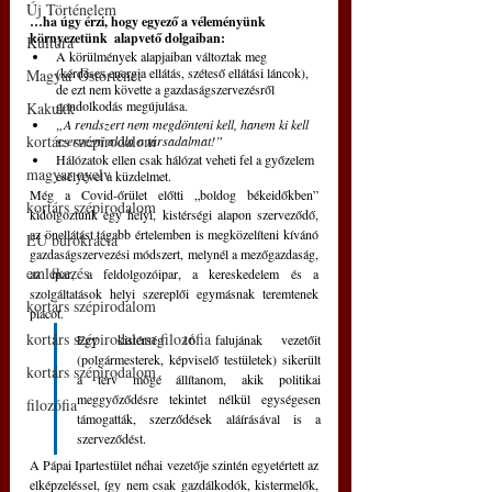
Új Történelem
…ha úgy érzi, hogy egyező a véleményünk 
környezetünk  alapvető dolgaiban:
Kultúra
A körülmények alapjaiban változtak meg 
(kérdéses energia ellátás, széteső ellátási láncok), 
Magyar Őstörténet
de ezt nem követte a gazdaságszervezésről 
gondolkodás megújulása.
Kakukk
„A rendszert nem megdönteni kell, hanem ki kell 
kortárs szépirodalom
szervezni alóla a társadalmat!”
Hálózatok ellen csak hálózat veheti fel a győzelem 
magyar nyelv
esélyével a küzdelmet.
Még a Covid-őrület előtti „boldog békeidőkben” 
kortárs szépirodalom
kidolgoztunk egy helyi, kistérségi alapon szerveződő, 
az önellátást tágabb értelemben is megközelíteni kívánó 
EU bürokrácia
gazdaságszervezési módszert, melynél a mezőgazdaság, 
emlékezés
az ipar, a feldolgozóipar, a kereskedelem és a 
szolgáltatások helyi szereplői egymásnak teremtenek 
kortárs szépirodalom
piacot. 
kortárs szépirodalom filozófia
Egy kistérség 16 falujának vezetőit 
(polgármesterek, képviselő testületek) sikerült 
kortárs szépirodalom
a terv mögé állítanom, akik politikai 
meggyőződésre tekintet nélkül egységesen 
filozófia
támogatták, szerződések aláírásával is a 
szerveződést. 
A Pápai Ipartestület néhai vezetője szintén egyetértett az 
elképzeléssel, így nem csak gazdálkodók, kistermelők, 