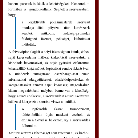
hanem iparosok is látták a lehetőségeket. Konzorcium 
formában is  gondolkodtunk. Segített a szervezésben, 
hogy 
a legaktívabb polgármesterek szervező 
munkája által, pályázati úton kertészetek 
kezdtek működni, zöldség-gyümölcs 
feldolgozó üzemet, pékséget, kisboltokat 
indítottak. 
A felvevőpiac alapjait a helyi lakosságban láttuk, ehhez 
saját kereskedelmi hálózat kialakítását szerveztük, a 
kisboltok bevonásával, és saját gyártású elektromos 
teherszállító kisjárművek logisztikai rendbe iktatásával. 
A mindezek támogatását, összehangolását ellátó 
informatikai adatgyűjtéseket, adatfeldolgozásokat és 
szolgáltatásokat szintén saját, közösségi megoldásban 
láttam megvalósítani, melyben benne van a lehetőség, 
hogy alulról építkezve, a szerveződést alulról szervezett 
hálózattá kiterjesztve szorítsa vissza a multikat.
A legfelsőbb akarat trombózisom, 
tüdőembóliám útján másként vezérelt, és 
ezután a Covid is beleszólt, így a szerveződés 
felbomlott.
Az újraszervezés lehetőségét nem vetettem el, és bárhol, 