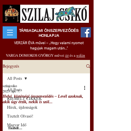
TÁRSADALMI ÖNSZERVEZŐDÉS
HONLAPJA
VERZÁR ÉVA művei – „Hogy valami nyomot
hagyjak magam után..."
VARGA DOMOKOS GYÖRGY művei
itt
és a
wikin
Bejegyzés
All Posts
szilajcsiko
All Posts
2023. ápr. 7.
Helyi, kistérségi önszerveződés – Levél azoknak,
KIEMELT CIKKEK
akik úgy érzik, nekik is szól...
Hírek, újdonságok
Tisztelt Olvasó!
Magyar Idő
Tisztelt…