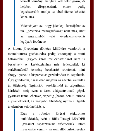
termelt terményt helyben kell feldolgozni, és 
helyben elfogyasztani, ennek pedig 
legcélszerűbb módja az ebéd-illetve készétel 
kiszállítás.
Véleményem az, hogy jelenlegi formájában az 
ún. „precíziós mezőgazdaság” nem más, mint 
az agráriumból való jövedelem-kivonás 
legújabb fedőneve. 
A kivont jövedelem döntően külföldre vándorol, a 
monokultúrás gazdálkodás pedig kiszolgálja a multi 
hálózatokat. (Egyéb káros mellékhatásokról nem is 
beszélve.) A kertészetekhez már fejlesztettek ki 
sorközművelő, termény betakarító robotokat, mint 
ahogy ilyenek a kisparcellás gazdálkodást is segíthetik. 
Úgy gondolom, hazánkban megvan az a technikai tudás 
és ötletesség (leginkább vezérlésmód és algoritmus 
kérdése), mely ezen a téren világszínvonalú gépek 
gyártását tenné lehetővé, ez pedig „házon belül”  tartaná 
a jövedelmeket, és nagyobb lehetőség nyílna a tágabb 
értelemben vett önellátásra. 
Ezek a robotok jórészt elektromos 
működésűek, ezért a Bükk-Térségi LEADER 
Egyesület tapasztalatait érdemesnek látom 
figyelembe venni – viszont attól tartok, esetük 