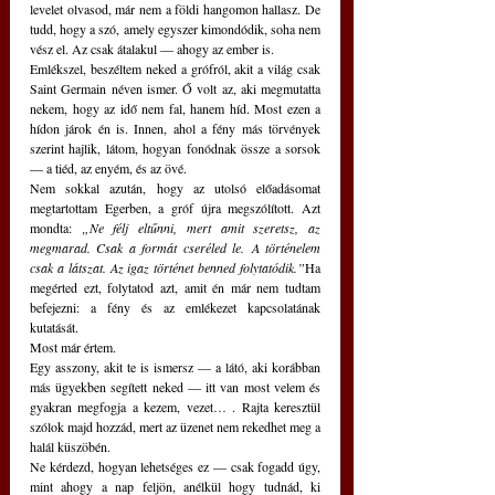
levelet olvasod, már nem a földi hangomon hallasz. De 
tudd, hogy a szó, amely egyszer kimondódik, soha nem 
vész el. Az csak átalakul — ahogy az ember is.
Emlékszel, beszéltem neked a grófról, akit a világ csak 
Saint Germain néven ismer. Ő volt az, aki megmutatta 
nekem, hogy az idő nem fal, hanem híd. Most ezen a 
hídon járok én is. Innen, ahol a fény más törvények 
szerint hajlik, látom, hogyan fonódnak össze a sorsok 
— a tiéd, az enyém, és az övé.
Nem sokkal azután, hogy az utolsó előadásomat 
megtartottam Egerben, a gróf újra megszólított. Azt 
mondta: 
„Ne félj eltűnni, mert amit szeretsz, az 
megmarad. Csak a formát cseréled le.
A történelem 
csak a látszat. Az igaz történet benned folytatódik.”
Ha 
megérted ezt, folytatod azt, amit én már nem tudtam 
befejezni: a fény és az emlékezet kapcsolatának 
kutatását.
Most már értem.
Egy asszony, akit te is ismersz — a látó, aki korábban 
más ügyekben segített neked — itt van most velem és 
gyakran megfogja a kezem, vezet… . Rajta keresztül 
szólok majd hozzád, mert az üzenet nem rekedhet meg a 
halál küszöbén.
Ne kérdezd, hogyan lehetséges ez — csak fogadd úgy, 
mint ahogy a nap feljön, anélkül hogy tudnád, ki 