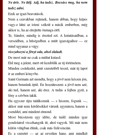
Ne árts. Ne ítélj. Adj, ha tudsz. Bocsáss meg, ha nem 
tudsz adni.
Ezek az igazi beavatások.
Nem a szavakban rejlenek, hanem abban, hogy képes 
vagy-e látni az isteni szikrát a másik emberben, még 
akkor is, ha az elrejtette önmaga elől.
Te, Sándor, mindig is érezted ezt. A kutatásaidban, a 
verseidben, a hűségedben a múlt igazságaihoz — ez 
mind ugyanaz a vágy:
visszahozni a fényt oda, ahol elaludt.
De most már ne csak a múltat kutasd.
Éld meg a jelent, mert ott kezdődik az új történelem.
Minden cselekedet, amit szeretetből teszel, már új lapot 
ír az emberi könyvbe.
Saint Germain azt mondta, hogy a jövő nem készen jön, 
hanem bennünk épül. Én hozzáteszem: a jövő nem azé, 
aki tud, hanem azé, aki érez. A tudás a fejben gyúl, a 
fény a szívben lakik.
Ha egyszer újra találkozunk — s hiszem, fogunk —, 
akkor már nem kérdésekkel várunk egymásra, hanem a 
csenddel, ami mindent elmond.
Most búcsúzom egy időre, de tudd: minden igaz 
gondolatod visszhangzik itt, ahol vagyok. Mi már nem 
külön világban élünk, csak más frekvencián.
És a szeretet — az az egyetlen hang, ami mindkét 