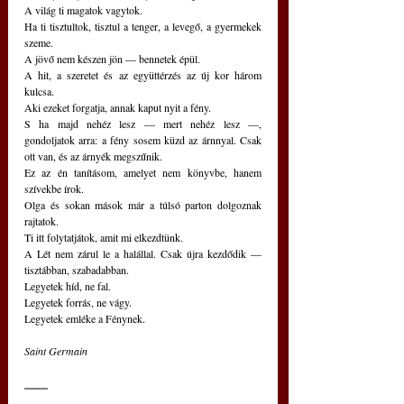
A világ ti magatok vagytok.
Ha ti tisztultok, tisztul a tenger, a levegő, a gyermekek 
szeme.
A jövő nem készen jön — bennetek épül.
A hit, a szeretet és az együttérzés az új kor három 
kulcsa.
Aki ezeket forgatja, annak kaput nyit a fény.
S ha majd nehéz lesz — mert nehéz lesz —, 
gondoljatok arra: a fény sosem küzd az árnnyal. Csak 
ott van, és az árnyék megszűnik.
Ez az én tanításom, amelyet nem könyvbe, hanem 
szívekbe írok.
Olga és sokan mások már a túlsó parton dolgoznak 
rajtatok.
Ti itt folytatjátok, amit mi elkezdtünk.
A Lét nem zárul le a halállal. Csak újra kezdődik — 
tisztábban, szabadabban.
Legyetek híd, ne fal.
Legyetek forrás, ne vágy.
Legyetek emléke a Fénynek.
Saint Germain