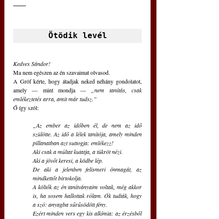
Ötödik levél
Kedves Sándor!
Ma nem egészen az én szavaimat olvasod.
A Gróf kérte, hogy átadjak neked néhány gondolatot, 
amely — mint mondja — 
„nem tanítás, csak 
emlékeztetés arra, amit már tudsz.”
Ő így szól:
„Az ember az időben él, de nem az idő 
szülötte. Az idő a lélek tanítója, amely minden 
pillanatban azt suttogja: emlékezz!
Aki csak a múltat kutatja, a tükröt nézi.
Aki a jövőt keresi, a ködbe lép.
De aki a jelenben felismeri önmagát, az 
mindkettőt birtokolja.
A költők az én tanítványaim voltak, még akkor 
is, ha sosem hallottak rólam. Ők tudták, hogy 
a szó: anyagba sűrűsödött fény.
Ezért minden vers egy kis alkímia: az érzésből 