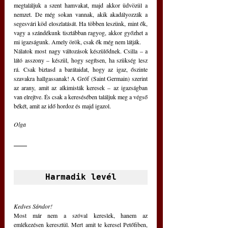
megtaláljuk a szent hamvakat, majd akkor üdvözül a 
nemzet. De még sokan vannak, akik akadályozzák a 
segesvári köd eloszlatását. Ha többen leszünk, mint ők, 
vagy a szándékunk tisztábban ragyog, akkor győzhet a 
mi igazságunk. Amely örök, csak ők még nem látják.
Nálatok most nagy változások készülődnek. Csilla – a 
látó asszony – készül, hogy segítsen, ha szükség lesz 
rá. Csak biztasd a barátaidat, hogy az igaz, őszinte 
szavakra hallgassanak! A Gróf (Saint Germain) szerint 
az arany, amit az alkimisták keresek – az igazságban 
van elrejtve. És csak a keresésében találjuk meg a végső 
békét, amit az idő hordoz és majd igazol.
Olga
Harmadik levél
Kedves Sándor!
Most már nem a szóval kereslek, hanem az 
emlékezésen keresztül. Mert amit te keresel Petőfiben, 