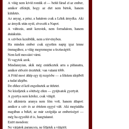
A világ nem kívül romlik el — belül fárad el az ember, 
amikor elfelejti, hogy az élet nem birtok, hanem 
küldetés.
Az anyag, a pénz, a hatalom csak a Lélek árnyéka. Aki 
az árnyék után nyúl, elveszíti a Napot.
A változás, amit kerestek, nem forradalom, hanem 
átalakulás.
A szívben kezdődik, nem a törvényben.
Ha minden ember csak egyetlen napig igaz lenne 
önmagához, a világ megremegne a tisztaságtól.
Nem kell messiást várni.
Ti vagytok azok.
Mindannyian, akik még emlékeztek arra a pillanatra, 
amikor először éreztétek: van valami több.
A Föld most átlép egy új rezgésbe — a félelem idejéből 
a tudat idejébe.
De ehhez el kell engednetek az ítéletet.
Ne küzdjetek a sötétség ellen — gyújtsatok gyertyát.
A gyertya nem kérdez, csak világít.
Az alkimista aranya nem fém volt, hanem állapot: 
amikor a szív és az értelem eggyé vált. Aki megtalálta 
magában a békét, az már szolgálja az emberiséget — 
még ha egyedül él is, hangtalanul.
Ezért mondom:
Ne várjatok parancsra, ne féljetek a világtól.