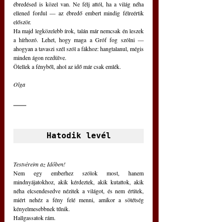
ébredésed is közel van. Ne félj attól, ha a világ néha 
ellened fordul — az ébredő embert mindig félreértik 
először.
Ha majd legközelebb írok, talán már nemcsak én leszek 
a hírhozó. Lehet, hogy maga a Gróf fog szólni — 
ahogyan a tavaszi szél szól a fákhoz: hangtalanul, mégis 
minden ágon rezdülve.
Ölellek a fényből, ahol az idő már csak emlék.
Olga
Hatodik levél
Testvéreim az Időben!
Nem egy emberhez szólok most, hanem 
mindnyájatokhoz, akik kérdeztek, akik kutattok, akik 
néha elcsendesedve nézitek a világot, és nem értitek, 
miért nehéz a fény felé menni, amikor a sötétség 
kényelmesebbnek tűnik.
Hallgassatok rám.