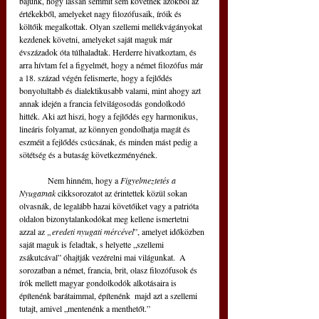
bajunk, hogy lassan semmit sem követnek azokból az 
értékekből, amelyeket nagy filozófusaik, íróik és 
költőik megalkottak. Olyan szellemi mellékvágányokat 
kezdenek követni, amelyeket saját maguk már 
évszázadok óta túlhaladtak. Herderre hivatkoztam, és 
arra hívtam fel a figyelmét, hogy a német filozófus már 
a 18. század végén felismerte, hogy a fejlődés 
bonyolultabb és dialektikusabb valami, mint ahogy azt 
annak idején a francia felvilágosodás gondolkodó 
hitték. Aki azt hiszi, hogy a fejlődés egy harmonikus, 
lineáris folyamat, az könnyen gondolhatja magát és 
eszméit a fejlődés csúcsának, és minden mást pedig a 
sötétség és a butaság következményének. 
	Nem hinném, hogy a 
Figyelmeztetés a 
Nyugatnak
 cikksorozatot az érintettek közül sokan 
olvasnák, de legalább hazai követőiket vagy a patrióta 
oldalon bizonytalankodókat meg kellene ismertetni
azzal az 
„eredeti nyugati mércével
”, amelyet időközben 
saját maguk is feladtak, s helyette „szellemi 
zsákutcával” óhajtják vezérelni mai világunkat.
  A 
sorozatban a német, francia, brit, olasz filozófusok és 
írók mellett magyar gondolkodók alkotásaira is 
építenénk barátaimmal, építenénk  majd azt a szellemi 
tutajt, amivel „mentenénk a menthetőt.” 