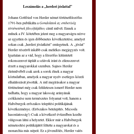
Leszámolás a „herderi jóslattal”
Johann Gottfried von Herder német történetfilozófus 
1791-ben publikálta a 
Gondolatok az emberiség 
történetének filozófiájához
 című művét. Ennek a 
műnek a IV. kötetében jelent meg a magyarságra nézve 
az egyetlen és igen döbbenetes következtetése, amelyet 
sokan csak „herderi jóslatként” emlegetnek. A „jóslat” 
Herder részéről inkább csak mellékes megjegyzés volt. 
Igaztalan az a vád, hogy a filozófus kitüntetett 
rokonszenvet táplált a szlávok iránt és ellenszenvet 
érzett a magyarokkal szemben. Sajnos Herder 
életművéből csak azok a sorok élnek a magyar 
köztudatban, amelyek a magyar nyelv esetleges közeli 
elhalálozását jósolták. A mű megírásakor a magyar 
történelmet még csak felületesen ismerő Herder nem 
tudhatta, hogy a magyar lakosság arányának 
csökkenése nem természetes folyamat volt, hanem a 
Habsburgok erőszakos telepítési politikájának 
következménye. (Erőszakos betelepítés. Micsoda 
hasonlatosság!) Csak a következő évtizedben kezdte 
világosan látni a helyzetet. Ekkor már a Habsburgok 
németesítési politikájától féltette a magyarokat és a 
monarchia más népeit. Ez a jövendölés, Herder valós 