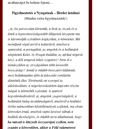
arcátlanságot be kellene fejezni…
Figyelmeztetés a Nyugatnak – Herder intelmei
(Minden szóra figyelmezzetek!)
„Az ősi poroszokat kiirtották, a lívek az észtek és a 
lettek a legnyomorúságosabb állapotok közepette ma 
is káromolják szívükben leigázóikat, a németeket. Mit 
mondjunk végül arról a kultúráról, amelyet a 
spanyolok, a portugálok, az angolok és a hollandok 
telepítettek Kelet- és Nyugat Indiába, az afrikai négerek 
közé, a déli tengerek békés szigeteire? Nem él-e 
mindezekben az országokban több-kevesebb 
bosszúvágy? Annál is inkább bosszúért kiáltanak, 
mert beláthatatlan időn át fokozódó romlásba 
döntötték őket. Történetük ott szerepel az 
útleírásokban; a négerkereskedelem kapcsán részint 
maguk is felemelték szavukat. A spanyol 
kegyetlenkedésekről, az angolok zsugoriságáról, a 
hollandok hideg arcátlanságáról, amelyről a hódítási 
őrölet mámorában hősköltemények születtek, ma olyan 
könyveket írnak, amelyek vajmi kevéssé válnak a 
hódítók dicsőségére, és inkább arra alkalmasak, hogy 
ha másutt is léteznék összeurópai szellem, nem 
csupán a könyvekben, akkor a Föld valamennyi 