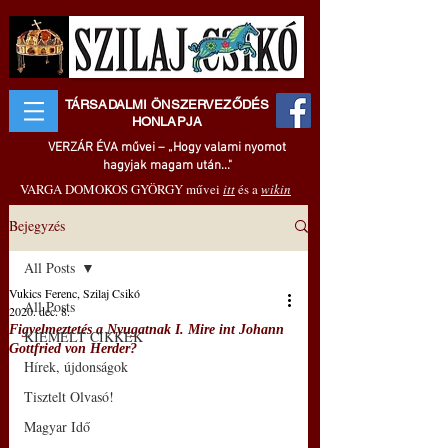
TÁRSADALMI ÖNSZERVEZŐDÉS
HONLAPJA
VERZÁR ÉVA művei – „Hogy valami nyomot
hagyjak magam után..."
VARGA DOMOKOS GYÖRGY művei
itt
és a
wikin
Bejegyzés
All Posts
Vukics Ferenc, Szilaj Csikó
All Posts
2020. dec. 8.
Figyelmeztetés a Nyugatnak I. Mire int Johann
KIEMELT CIKKEK
Gottfried von Herder?
Hírek, újdonságok
Tisztelt Olvasó!
Magyar Idő