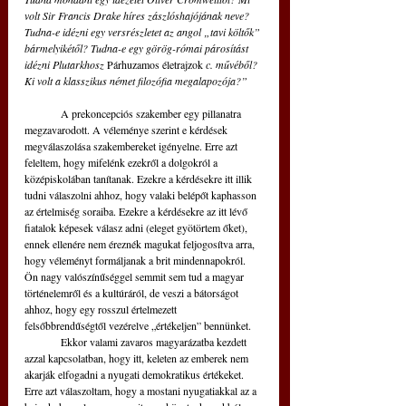
volt Sir Francis Drake híres zászlóshajójának neve? 
Tudna-e idézni egy versrészletet az angol „tavi költők” 
bármelyikétől? Tudna-e egy görög-római párosítást 
idézni Plutarkhosz 
Párhuzamos életrajzok
 c. művéből? 
Ki volt a klasszikus német filozófia megalapozója?” 
	A prekoncepciós szakember egy pillanatra 
megzavarodott. A véleménye szerint e kérdések 
megválaszolása szakembereket igényelne. Erre azt 
feleltem, hogy mifelénk ezekről a dolgokról a 
középiskolában tanítanak. Ezekre a kérdésekre itt illik 
tudni válaszolni ahhoz, hogy valaki belépőt kaphasson 
az értelmiség soraiba. Ezekre a kérdésekre az itt lévő 
fiatalok képesek válasz adni (eleget gyötörtem őket), 
ennek ellenére nem éreznék magukat feljogosítva arra, 
hogy véleményt formáljanak a brit mindennapokról. 
Ön nagy valószínűséggel semmit sem tud a magyar 
történelemről és a kultúráról, de veszi a bátorságot 
ahhoz, hogy egy rosszul értelmezett 
felsőbbrendűségtől vezérelve „értékeljen” bennünket.
	Ekkor valami zavaros magyarázatba kezdett 
azzal kapcsolatban, hogy itt, keleten az emberek nem 
akarják elfogadni a nyugati demokratikus értékeket. 
Erre azt válaszoltam, hogy a mostani nyugatiakkal az a 