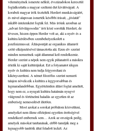
véleményének ismerete nélkül, évszázadokon keresztül 
foglalkoztatta a magyar szellemi élet kiválóságait. A 
korabeli magyar írók tisztelték Herdert munkásságáért, 
és mivel alaposan ismerték későbbi írásait, „jóslatát” 
inkább intelemként fogták fel. Más íróink azonban az 
„udvari felvilágosodás” írói közé sorolták Herdert, de 
tévesen, hiszen éppen Herder volt az, aki a nyelv és a 
kultúra kérdésében szembehelyezkedett a 
jozefinizmussal. Álláspontját az organikus államról 
szóló elképzelésével támasztotta alá. Ezen elv szerint 
minden nemzetnek saját állammal kell rendelkeznie. 
Herder szerint a népek nem egyik pillanatról a másikra 
érlelik ki saját kultúrájukat. Ezt a folyamatot idegen 
nyelv és kultúra nem tudja felgyorsítani és 
kikényszeríteni. A német filozófus szerint nemzeti 
talajon növekszik a kultúra a leggyorsabban és 
legmaradandóbban. Egyértelműen állást foglal amellett, 
hogy nem ez, a nyugati kultúra hatalmán nyugvó 
világrend és történelmi haladás az egyetlen út az 
emberiség nemesedését illetően. 
	Most azokat a sorokat próbálom közvetíteni, 
amelyeket nem illene elfelejteni egyetlen érettségivel 
rendelkező embernek sem… Azok az országok pedig, 
amelyek másokat tanítanának, előbb tanulják meg a 
legnagyobb tanítóik által feladott leckét. Az 