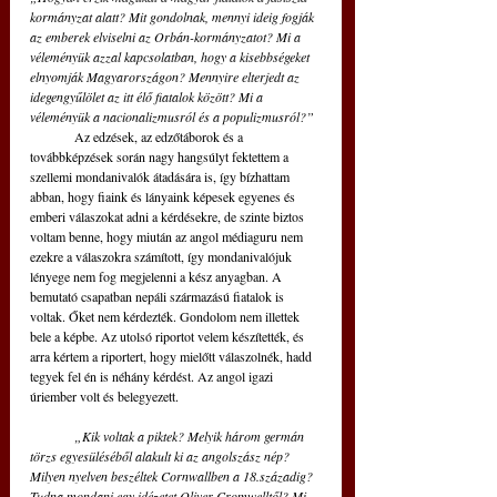
kormányzat alatt? Mit gondolnak, mennyi ideig fogják 
az emberek elviselni az Orbán-kormányzatot? Mi a 
véleményük azzal kapcsolatban, hogy a kisebbségeket 
elnyomják Magyarországon? Mennyire elterjedt az 
idegengyűlölet az itt élő fiatalok között? Mi a 
véleményük a nacionalizmusról és a populizmusról?”
	Az edzések, az edzőtáborok és a 
továbbképzések során nagy hangsúlyt fektettem a 
szellemi mondanivalók átadására is, így bízhattam 
abban, hogy fiaink és lányaink képesek egyenes és 
emberi válaszokat adni a kérdésekre, de szinte biztos 
voltam benne, hogy miután az angol médiaguru nem 
ezekre a válaszokra számított, így mondanivalójuk 
lényege nem fog megjelenni a kész anyagban. A 
bemutató csapatban nepáli származású fiatalok is 
voltak. Őket nem kérdezték. Gondolom nem illettek 
bele a képbe. Az utolsó riportot velem készítették, és 
arra kértem a riportert, hogy mielőtt válaszolnék, hadd 
tegyek fel én is néhány kérdést. Az angol igazi 
úriember volt és belegyezett.
„Kik voltak a piktek? Melyik három germán 
törzs egyesüléséből alakult ki az angolszász nép? 
Milyen nyelven beszéltek Cornwallben a 18.századig? 
Tudna mondani egy idézetet Oliver Cromwelltől? Mi 