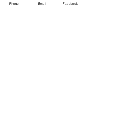
Phone
Email
Facebook
Magyar Idő
Új Történelem
Friss bejegyzések
Az összes megtekintése