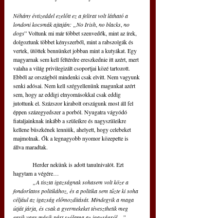
Néhány évtizeddel ezelőtt ez a felirat volt látható a 
londoni kocsmák ajtaján: „No Irish
, 
no blacks
, 
no 
dogs
” Voltunk mi már többet szenvedők, mint az írek, 
dolgoztunk többet kényszerből, mint a rabszolgák és 
vertek, ütöttek bennünket jobban mint a kutyákat. Egy 
magyarnak sem kell féltérdre ereszkednie itt azért, mert 
valaha a világ privilegizált csoportjai közé tartozott. 
Ebből az országból mindenki csak elvitt. Nem vagyunk 
senki adósai. Nem kell szégyellenünk magunkat azért 
sem, hogy az eddigi elnyomásokkal csak eddig 
jutottunk el. Százszor kirabolt országunk most áll fel 
éppen százegyedszer a porból. Nyugatra vágyódó 
fiataljainknak inkább a szüleikre és nagyszüleikre 
kellene büszkének lenniük, ahelyett, hogy celebeket 
majmolnak. Ők a legnagyobb nyomor közepette is 
állva maradtak. 
	Herder nekünk is adott tanulnivalót. Ezt 
hagytam a végére…
„A tiszta igazságnak sohasem volt köze a 
fondorlatos politikához, és a politika sem tűzte ki soha 
céljául az igazság előmozdítását. Mindegyik a maga 
útját járja, és csak a gyermekeket téveszthetik meg 
egyik vagy másik párt szólama az igazságról…”