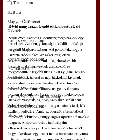
Új Történelem
Kultúra
Magyar Őstörténet
Rövid magyarázat leendő cikksorozatunk elé
Kakukk
Nyolc évvel ezelőtt a Bloomberg megbízásából egy 
kortárs szépirodalom
francia televízió lengyelországi kiküldött tudósítója 
magyar nyelv
forgatott Magyarországon. Azt gondoltuk, hogy a 
Baranta érdekli őket. Az akkor még létező 
kortárs szépirodalom
központunkba összehívtuk a legtehetségesebb 
barantásokat a környékbeli csapatokból és 
EU bürokrácia
megpróbáltuk a legjobb tudásunkat nyújtani. Kiváló 
emlékezés
bemutatókkal, tánccal és népi játékokkal kívántuk 
demonstrálni a magyar fiataloknak a kultúra és a 
kortárs szépirodalom
harcművészet iránti elkötelezettségét. A forgatás 
közben döbbentünk rá arra, hogy egy prekoncepció 
kortárs szépirodalom filozófia
áldozatai vagyunk, és, hogy valójában senkit sem 
kortárs szépirodalom
érdekel az általunk oktatott magyar fiatalok testi, lelki, 
szellemi fejlődése. Amíg az operatőr a bemutatókat 
filozófia
filmezte, a kiküldött (amúgy angol) riporter a fiatalokat 
faggatta. A riportok után a tanítványaim 
elbizonytalanodva jöttek oda hozzám és elmesélték, 
hogy a kérdések egyáltalán nem a Barantára irányultak. 
„Hogyan érzik magukat a magyar fiatalok a fasiszta 