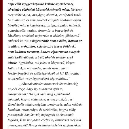
népe előtt szégyenkezniük kellene az emberiség 
sérelmére elkövetett bűncselekményeik miatt.
 Nevezze 
meg valaki azt az országot, ahová az európaiak tették 
be a lábukat. és nem követtek el szinte örökösen olyan 
bűnöket, mint a jogsértések, az igazságtalan háborúk, 
a harácsolás, csalás, elnyomás, a betegségek és 
kártékony szokások terjesztése a védtelen, jóhiszemű 
emberek között. 
Világrészünk nem a bölcs, hanem az 
arcátlan, erőszakos, szipolyozó része a Földnek; 
nem kultúrát teremtett, hanem elpusztította a népek 
saját kultúrájának csíráit, ahol és amikor csak 
tehette.
 Egyáltalán, mit jelent a kényszerű, idegen 
kultúra? Az a művelődés, amely nem a honi 
körülményekből és szükségletekből nő ki? Elnyomást 
és torzulást, vagy éppenséggel végromlást…”
„Bárcsak minden nemzetnek lett volna elég 
esze és ereje, hogy így mutasson ajtót az 
európaiaknak! Ha ezek után még szemtelenül 
előadjuk, hogy a világnak ez a meggyalázása a 
Gondviselés célját szolgálta, amely azért adott nekünk 
hatalmat, ravaszságot és eszközöket, hogy a világ 
fosztogatói, bomlasztói, bujtogatói és elpusztítói 
legyünk, ki ne borzadna el ettől az embereket megvető 
pimaszságtól? Persze őrültségeinkkel és gaztetteinkkel 