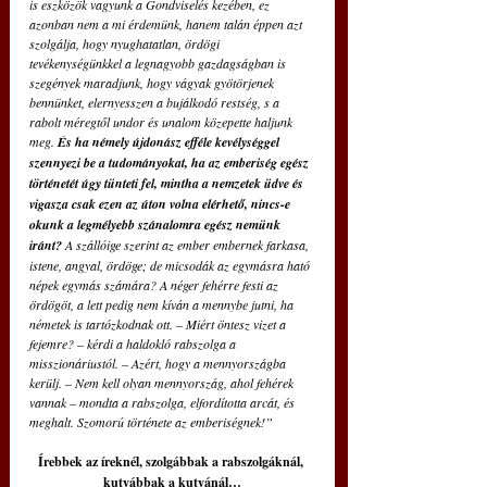
is eszközök vagyunk a Gondviselés kezében, ez 
azonban nem a mi érdemünk, hanem talán éppen azt 
szolgálja, hogy nyughatatlan, ördögi 
tevékenységünkkel a legnagyobb gazdagságban is 
szegények maradjunk, hogy vágyak gyötörjenek 
bennünket, elernyesszen a bujálkodó restség, s a 
rabolt méregtől undor és unalom közepette haljunk 
meg. 
És ha némely újdonász efféle kevélységgel 
szennyezi be a tudományokat, ha az emberiség egész 
történetét úgy tünteti fel, mintha a nemzetek üdve és 
vigasza csak ezen az úton volna elérhető, nincs-e 
okunk a legmélyebb szánalomra egész nemünk 
iránt? 
A szállóige szerint az ember embernek farkasa, 
istene, angyal, ördöge; de micsodák az egymásra ható 
népek egymás számára? A néger fehérre festi az 
ördögöt, a lett pedig nem kíván a mennybe jutni, ha 
németek is tartózkodnak ott. – Miért öntesz vizet a 
fejemre? – kérdi a haldokló rabszolga a 
misszionáriustól. – Azért, hogy a mennyországba 
kerülj. – Nem kell olyan mennyország, ahol fehérek 
vannak – mondta a rabszolga, elfordította arcát, és 
meghalt. Szomorú története az emberiségnek!”
Írebbek az íreknél, szolgábbak a rabszolgáknál, 
kutyábbak a kutyánál…