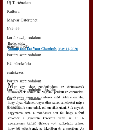
Új Történelem
Kultúra
Magyar Őstörténet
Kakukk
kortárs szépirodalom
Eredeti cikk: 
magyar nyelv
Shutup and Eat Your Chemicals
, 
May 14, 2026
kortárs szépirodalom
EU bürokrácia
emlékezés
kortárs szépirodalom
M
ár egy ideje gondolkodom az élelmiszerek 
kortárs szépirodalom filozófia
minőségének romlásán. Vegyük például az éttermeket. 
Emlékszem, amikor az emberek azért jártak étterembe, 
kortárs szépirodalom
hogy olyan ételeket fogyaszthassanak, amelyeket még a 
filozófia
jó szakácsok sem tudtak otthon elkészíteni. Sok anya és 
nagymama azzal a mondással nőtt fel, hogy a férfi 
szívéhez a gyomrán keresztül vezet az út. A 
gyerekeknek tápláló ételekre volt szükségük ahhoz, 
hogy jól teljesítsenek az iskolában és a sportban. Az 