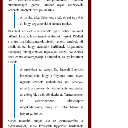
eltarthatóságot igényel, amihez olyan összetevők 
kellenek, amelyek nem jók nekünk. 
A romlás elkerülése lesz a cél, és ezt úgy érik 
el, hogy vegyszerekkel etetnek minket. 
Ráadásul az élelmiszergyártók egyre több módszert 
találnak ki arra, hogy megtévesztsenek minket. Például 
a drága marhahúsdarabok kisebb részeit, amelyek túl 
kicsik ahhoz, hogy steakként kerüljenek forgalomba, 
manapság húsragasztóval ragasztják össze. Az Activa 
nevű enzim összeragasztja a darabokat, és így készül el 
a steak. 
A probléma az, ahogy Dr. Russell Blaylock 
beszámol róla, hogy a folyamat során olyan 
izgatott toxinok szabadulnak fel, amelyek 
növelik a gyomor- és bélgyulladás kockázatát, 
és elősegítik a rák növekedését. Természetesen 
az élelmiszeripari lobbicsoport 
megakadályozza, hogy az FDA bármit is 
tegyen ez ügyben.
Minél távolabb állítják elő az élelmiszereket a 
fogyasztóktól, annál kevesebb figyelmet fordítanak 