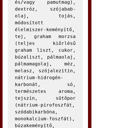
és/vagy pamutmag), 
dextróz, szójabab-
olaj, tojás, 
módosított 
élelmiszer-keményítő, 
tej, graham morzsa 
(teljes kiőrlésű 
graham liszt, cukor, 
búzaliszt, pálmaolaj, 
pálmamagolaj, méz, 
melasz, szójalezitin, 
nátrium-hidrogén-
karbonát, só, 
természetes aroma, 
tejszín, sütőpor 
(nátrium-pirofoszfát, 
szódabikarbóna, 
monokalcium-foszfát), 
búzakeményítő, 