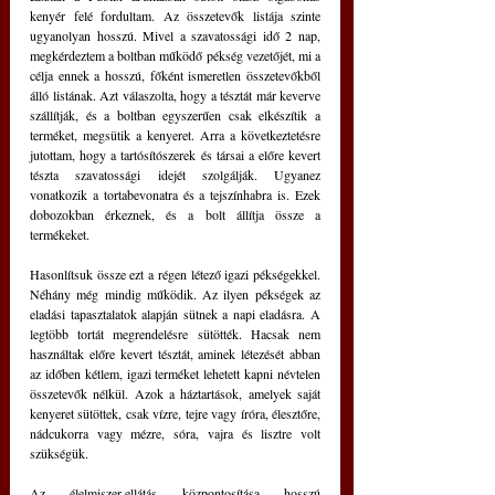
kenyér felé fordultam. Az összetevők listája szinte 
ugyanolyan hosszú. Mivel a szavatossági idő 2 nap, 
megkérdeztem a boltban működő pékség vezetőjét, mi a 
célja ennek a hosszú, főként ismeretlen összetevőkből 
álló listának. Azt válaszolta, hogy a tésztát már keverve 
szállítják, és a boltban egyszerűen csak elkészítik a 
terméket, megsütik a kenyeret. Arra a következtetésre 
jutottam, hogy a tartósítószerek és társai a előre kevert 
tészta szavatossági idejét szolgálják. Ugyanez 
vonatkozik a tortabevonatra és a tejszínhabra is. Ezek 
dobozokban érkeznek, és a bolt állítja össze a 
termékeket.
Hasonlítsuk össze ezt a régen létező igazi pékségekkel. 
Néhány még mindig működik. Az ilyen pékségek az 
eladási tapasztalatok alapján sütnek a napi eladásra. A 
legtöbb tortát megrendelésre sütötték. Hacsak nem 
használtak előre kevert tésztát, aminek létezését abban 
az időben kétlem, igazi terméket lehetett kapni névtelen 
összetevők nélkül. Azok a háztartások, amelyek saját 
kenyeret sütöttek, csak vízre, tejre vagy íróra, élesztőre, 
nádcukorra vagy mézre, sóra, vajra és lisztre volt 
szükségük.
Az élelmiszer-ellátás központosítása hosszú 