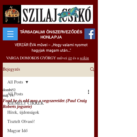
TÁRSADALMI ÖNSZERVEZŐDÉS
HONLAPJA
VERZÁR ÉVA művei – „Hogy valami nyomot
hagyjak magam után..."
VARGA DOMOKOS GYÖRGY művei
itt
és a
wikin
Bejegyzés
All Posts
dombi52
All Posts
máj. 19.
Fogd be és edd meg a vegyszereidet (Paul Craig
KIEMELT CIKKEK
Roberts jegyzete)
Hírek, újdonságok
Tisztelt Olvasó!
Magyar Idő