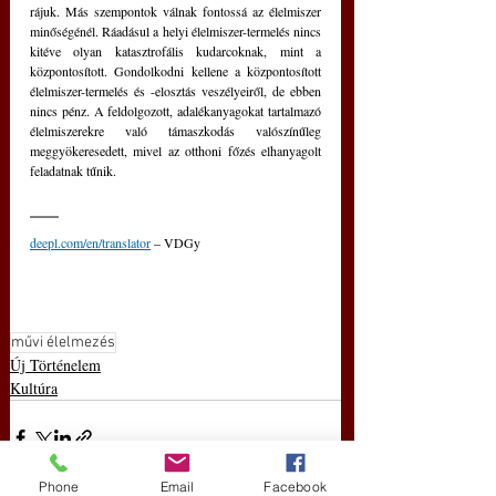
rájuk. Más szempontok válnak fontossá az élelmiszer 
minőségénél. Ráadásul a helyi élelmiszer-termelés nincs 
kitéve olyan katasztrofális kudarcoknak, mint a 
központosított. Gondolkodni kellene a központosított 
élelmiszer-termelés és -elosztás veszélyeiről, de ebben 
nincs pénz. A feldolgozott, adalékanyagokat tartalmazó 
élelmiszerekre való támaszkodás valószínűleg 
meggyökeresedett, mivel az otthoni főzés elhanyagolt 
feladatnak tűnik.
deepl.com/en/translator
 – VDGy
művi élelmezés
Új Történelem
Kultúra
Phone
Email
Facebook