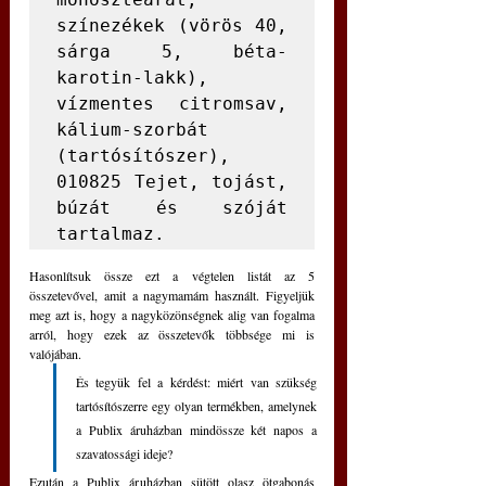
színezékek (vörös 40, 
sárga 5, béta-
karotin-lakk), 
vízmentes citromsav, 
kálium-szorbát 
(tartósítószer), 
010825 Tejet, tojást, 
búzát és szóját 
tartalmaz.
Hasonlítsuk össze ezt a végtelen listát az 5 
összetevővel, amit a nagymamám használt. Figyeljük 
meg azt is, hogy a nagyközönségnek alig van fogalma 
arról, hogy ezek az összetevők többsége mi is 
valójában. 
És tegyük fel a kérdést: miért van szükség 
tartósítószerre egy olyan termékben, amelynek 
a Publix áruházban mindössze két napos a 
szavatossági ideje?
Ezután a Publix áruházban sütött olasz ötgabonás 