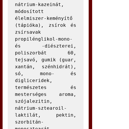
nátrium-kazeinát, 
módosított 
élelmiszer-keményítő 
(tápióka), zsírok és 
zsírsavak 
propilénglikol-mono- 
és -diészterei, 
poliszorbát 60, 
tejsavó, gumik (guar, 
xantán, szénhidrát), 
só, mono- és 
digliceridek, 
természetes és 
mesterséges aroma, 
szójalezitin, 
nátrium-sztearoil-
laktilát, pektin, 
szorbitán-
monosztearát, 