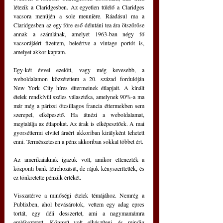
létezik a Claridgesben. Az egyetlen túlélő a Claridges 
vacsora menüjén a sole meunière. Ráadásul ma a 
Claridgesben az egy főre eső délutáni tea ára ötszöröse 
annak a számlának, amelyet 1963-ban négy fő 
vacsorájáért fizettem, beleértve a vintage portót is, 
amelyet akkor kaptam.
Egy-két évvel ezelőtt, vagy még kevesebb, a 
weboldalamon közzétettem a 20. század fordulóján 
New York City híres éttermeinek étlapjait. A kínált 
ételek rendkívül széles választéka, amelynek 90%-a ma 
már még a párizsi ötcsillagos francia éttermekben sem 
szerepel, elképesztő. Ha átnézi a weboldalamat, 
megtalálja az étlapokat. Az árak is elképesztőek. A mai 
gyorséttermi elvitel áraért akkoriban királyként lehetett 
enni. Természetesen a pénz akkoriban sokkal többet ért.
Az amerikaiaknak igazuk volt, amikor ellenezték a 
központi bank létrehozását, de rájuk kényszerítették, és 
ez tönkretette pénzük értékét.
Visszatérve a minőségi ételek témájához. Nemrég a 
Publixben, ahol bevásárolok, vettem egy adag epres 
tortát, egy déli desszertet, ami a nagymamámra 
emlékeztetett. Könnyű volt elkészíteni, és mindig 