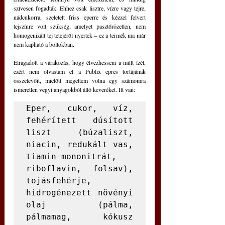
szívesen fogadták. Ehhez csak lisztre, vízre vagy tejre, 
nádcukorra, szeletelt friss eperre és kézzel felvert 
tejszínre volt szükség, amelyet pasztőrözetlen, nem 
homogenizált tej tetejéről nyertek – ez a termék ma már 
nem kapható a boltokban.
Elragadott a várakozás, hogy élvezhessem a múlt ízét, 
ezért nem olvastam el a Publix epres tortájának 
összetevőit, mielőtt megettem volna egy számomra 
ismeretlen vegyi anyagokból álló keveréket. Itt van:
Eper, cukor, víz, 
fehérített dúsított 
liszt (búzaliszt, 
niacin, redukált vas, 
tiamin-mononitrát, 
riboflavin, folsav), 
tojásfehérje, 
hidrogénezett növényi 
olaj (pálma, 
pálmamag, kókusz 