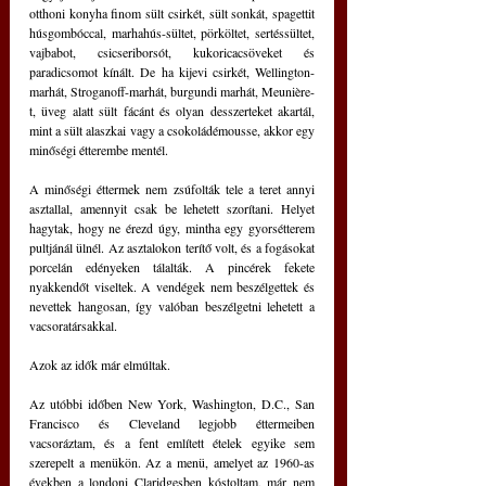
otthoni konyha finom sült csirkét, sült sonkát, spagettit 
húsgombóccal, marhahús-sültet, pörköltet, sertéssültet, 
vajbabot, csicseriborsót, kukoricacsöveket és 
paradicsomot kínált. De ha kijevi csirkét, Wellington-
marhát, Stroganoff-marhát, burgundi marhát, Meunière-
t, üveg alatt sült fácánt és olyan desszerteket akartál, 
mint a sült alaszkai vagy a csokoládémousse, akkor egy 
minőségi étterembe mentél.
A minőségi éttermek nem zsúfolták tele a teret annyi 
asztallal, amennyit csak be lehetett szorítani. Helyet 
hagytak, hogy ne érezd úgy, mintha egy gyorsétterem 
pultjánál ülnél. Az asztalokon terítő volt, és a fogásokat 
porcelán edényeken tálalták. A pincérek fekete 
nyakkendőt viseltek. A vendégek nem beszélgettek és 
nevettek hangosan, így valóban beszélgetni lehetett a 
vacsoratársakkal.
Azok az idők már elmúltak.
Az utóbbi időben New York, Washington, D.C., San 
Francisco és Cleveland legjobb éttermeiben 
vacsoráztam, és a fent említett ételek egyike sem 
szerepelt a menükön. Az a menü, amelyet az 1960-as 
években a londoni Claridgesben kóstoltam, már nem 