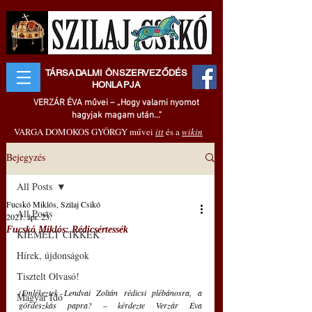
TÁRSADALMI ÖNSZERVEZŐDÉS
HONLAPJA
VERZÁR ÉVA művei – „Hogy valami nyomot
hagyjak magam után..."
VARGA DOMOKOS GYÖRGY művei
itt
és a
wikin
Bejegyzés
All Posts
Fucskó Miklós, Szilaj Csikó
All Posts
2021. ápr. 23.
Fucskó Miklós: Rédicsértessék
KIEMELT CIKKEK
Hírek, újdonságok
Tisztelt Olvasó!
(Emlékeztek Lendvai Zoltán rédicsi plébánosra, a  
Magyar Idő
gördeszkás papra? – kérdezte Verzár Éva 