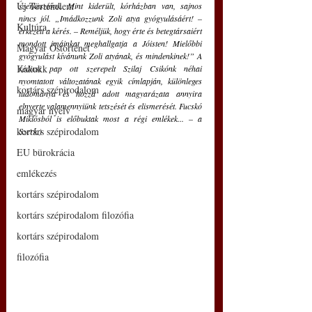
Új Történelem
szerkesztőnk. Mint kiderült, kórházban van, sajnos 
nincs jól. „Imádkozzunk Zoli atya gyógyulásáért! – 
Kultúra
érkezett a kérés. – Reméljük, hogy érte és betegtársaiért 
mondott imáinkat meghallgatja a Jóisten! Mielőbbi 
Magyar Őstörténet
gyógyulást kívánunk Zoli atyának, és mindenkinek!” A 
Kakukk
rédicsi pap ott szerepelt Szilaj Csikónk néhai 
nyomtatott változatának egyik címlapján, különleges 
kortárs szépirodalom
tudománya és hozzá adott magyarázata annyira 
elnyerte valamennyiünk tetszését és elismerését. Fucskó 
magyar nyelv
Miklósból is előbuktak most a régi emlékek... – a 
kortárs szépirodalom
Szerk.) 
EU bürokrácia
emlékezés
kortárs szépirodalom
kortárs szépirodalom filozófia
kortárs szépirodalom
filozófia