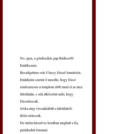
No, igen, a gördeszkás pap Rédicsről! 
Emlékszem.
Beszélgettem vele Utassy József temetésén.
Emlékeim szerint ő mesélte, hogy Dzsó 
rendszeresen a templom előtt ment el az utca 
túloldalán, s oda átköszönt neki, hogy 
Dicsértessék.
Jóska meg visszakiabált a túloldalról: 
Rédics
értessék. 
De mióta húszéves korában meghalt a fia, 
perlekedett Istennel.