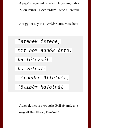
Ajjaj, én mégis azt remélem, hogy augusztus 
27-én immár 11 éve térdére ültette a Teremtő...
Ahogy Utassy írta a 
Fohász 
című versében:
 Istenek istene,

 mit nem adnék érte,

 ha léteznél,

 ha volnál:

 térdedre ültetnél,

 fölibém hajolnál –
Adassék meg a gyógyulás Zoli atyának és a 
megbékélés Utassy Dzsónak!