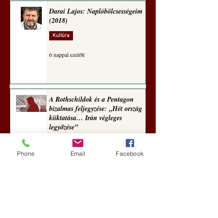
Darai Lajos: Naplóbölcsességeim
(2018)
Kultúra
6 nappal ezelőtt
A Rothschildok és a Pentagon
bizalmas feljegyzése: „Hét ország
kiiktatása… Irán végleges
legyőzése”
Új Történelem
Phone
Email
Facebook
6 nappal ezelőtt
Geostratégiai dosszié: a háború,
amely megváltoztatta a hatalom
földrajzát (Laala Bechetoula
elemzése)