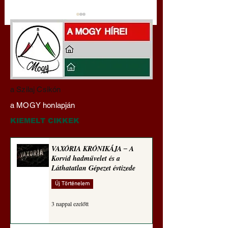
Miért tabu Fauci
Hajdu Zoltán:
a Szilaj Csikón
büntetőjogi felelősségre
Transzhumanizmus
a MOGY honlapján
vonása
technomorál ‒ 21/2
Rugalmas technomo
KIEMELT CIKKEK
alázatosság
VAXÓRIA KRÓNIKÁJA ‒ A
Korvid hadművelet és a
Láthatatlan Gépezet évtizede
Új Történelem
3 nappal ezelőtt