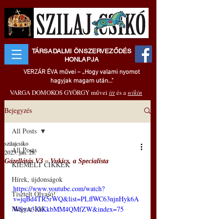
TÁRSADALMI ÖNSZERVEZŐDÉS
HONLAPJA
VERZÁR ÉVA művei – „Hogy valami nyomot
hagyjak magam után..."
VARGA DOMOKOS GYÖRGY művei
itt
és a
wikin
Bejegyzés
All Posts
szilajcsiko
All Posts
2025. jan. 28.
Gázellátás V3 ‒ Vukics, a Specialista
KIEMELT CIKKEK
Hírek, újdonságok
https://www.youtube.com/watch?
Tisztelt Olvasó!
v=jqBd4TR5rWQ&list=PLffWC63njnHyk6A
Magyar Idő
WSvA3KiKkbMM4QMfZW&index=75