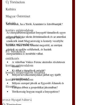
Új Történelem
Kultúra
Magyar Őstörténet
Kakukk
Mi történik, ha a Török Áramlatot is felrobbantják? 
kortárs szépirodalom
Az energiabiztonságunkat fenyegető támadások egyre 
súlyosabbak! Az ukrán dróntámadások és az amerikai 
magyar nyelv
szankciók miatt Magyarország is komoly veszélybe 
kortárs szépirodalom
kerülhet. Ha a Török Áramlat megsérül, az európai 
gázárak az egekbe szökhetnek, és hazánk 
EU bürokrácia
energiaellátása is instabillá válhat. 
emlékezés
A videóban Vukics Ferenc alezredes részletesen 
kortárs szépirodalom
elemzi: 
Ki állhat a támadások mögött? 
kortárs szépirodalom filozófia
Milyen következményekkel járhat egy újabb 
gázárrobbanás? 
kortárs szépirodalom
Milyen szerepet játszik az Egyesült Államok és 
filozófia
Ukrajna ebben a geopolitikai játszmában? 
Törökország hogyan reagál a fenyegetésre?
orosz-Nyugat háború
Új Történelem