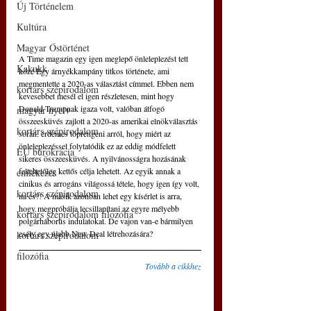
Új Történelem
Kultúra
Magyar Őstörténet
A Time magazin egy igen meglepő önleleplezést tett 
Kakukk
közé Egy árnyékkampány titkos története, ami 
megmentette a 2020-as választást címmel. Ebben nem 
kortárs szépirodalom
kevesebbet mesél el igen részletesen, mint hogy 
Donald Trumpnak igaza volt, valóban átfogó 
magyar nyelv
összeesküvés zajlott a 2020-as amerikai elnökválasztás 
kortárs szépirodalom
során. érdemes töprengeni arról, hogy miért az 
önleleplezéssel folytatódik ez az eddig módfelett 
EU bürokrácia
sikeres összeesküvés. A nyilvánosságra hozásának 
feltehetőleg kettős célja lehetett. Az egyik annak a 
emlékezés
cinikus és arrogáns világossá tétele, hogy igen így volt, 
kortárs szépirodalom
na és?! A másik azonban lehet egy kísérlet is arra, 
hogy megpróbálja lecsillapítani az egyre mélyebb 
kortárs szépirodalom filozófia
polgárháborús indulatokat. De vajon van-e bármilyen 
esély egy újabb New Deal létrehozására?
kortárs szépirodalom
filozófia
Tovább a cikkhez