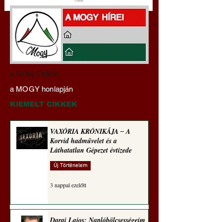
Mi lett a fiúklubokkal és
Gyimóthy Gábor
a Szilaj Csikón
a férfi főiskolákkal?
nyelvművelő gúnyv
a MOGY honlapján
(Paul Craig Roberts
sorozata (1773)
jegyzete)
KIEMELT CIKKEK
VAXÓRIA KRÓNIKÁJA ‒ A
Korvid hadművelet és a
Láthatatlan Gépezet évtizede
Új Történelem
3 nappal ezelőtt
Darai Lajos: Naplóbölcsességeim