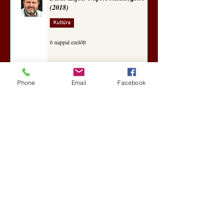
(2018)
Kultúra
6 nappal ezelőtt
Phone
Email
Facebook
A Rothschildok és a Pentagon
bizalmas feljegyzése: „Hét ország
kiiktatása… Irán végleges
legyőzése”
Új Történelem
7 nappal ezelőtt
Geostratégiai dosszié: a háború,
amely megváltoztatta a hatalom
földrajzát (Laala Bechetoula
elemzése)
Új Történelem