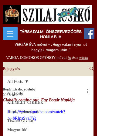
TÁRSADALMI ÖNSZERVEZŐDÉS
HONLAPJA
VERZÁR ÉVA művei – „Hogy valami nyomot
hagyjak magam után..."
VARGA DOMOKOS GYÖRGY művei
itt
és a
wikin
Bejegyzés
All Posts
Bogár László, youtube
All Posts
2021. febr. 17.
Globális coming out. Egy Bogár Naplója
KIEMELT CIKKEK
Hírek, újdonságok
https://www.youtube.com/watch?
v=8RIpaSvaFYg
Tisztelt Olvasó!
Magyar Idő