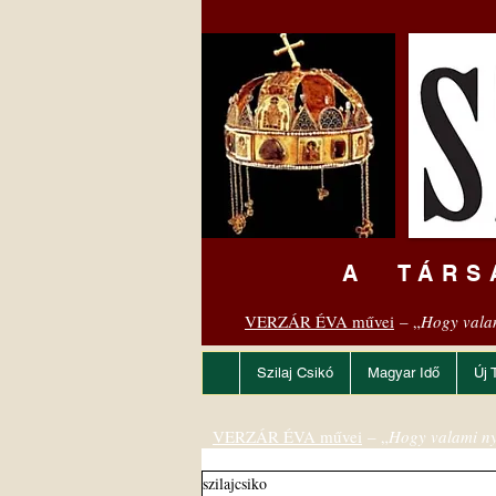
A TÁRS
VERZÁR ÉVA művei
– „
Hogy vala
Szilaj Csikó
Magyar Idő
Új 
VERZÁR ÉVA művei
– „
Hogy valami ny
szilajcsiko