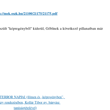
s://mek.oszk.hu/21100/21175/21175.pdf
 készült "képregényből" kiderül, Gőblnek a következő pillanatban már 
TERROR NAPJAI (filmen és „képregényben”, 
zy rendezésében, Kollár Tibor ny. bányász 
tanúságtételével)