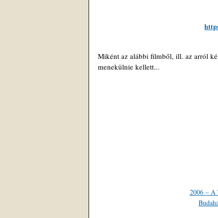
http
Miként az alábbi filmből, ill. az arról
menekülnie kellett...
2006 – A 
Budahá