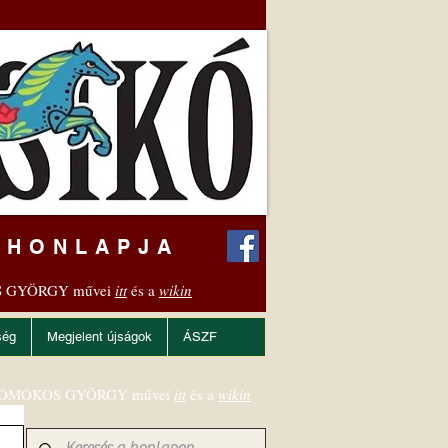
 HONLAPJA
 GYÖRGY művei
itt
és a
wikin
ség
Megjelent újságok
ÁSZF
OMOKOS GYÖRGY művei
itt
és a
wikin