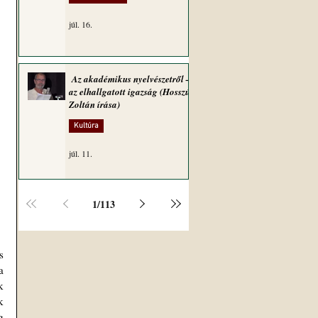
júl. 16.
Az akadémikus nyelvészetről –
az elhallgatott igazság (Hosszú
Zoltán írása)
Kultúra
júl. 11.
1
/
113
 
 
 
 
 