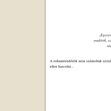
„
Egyszer
rendőrök, ez
tö
A rohamrendőrök nem számoltak azzal,
ellen harcolni...