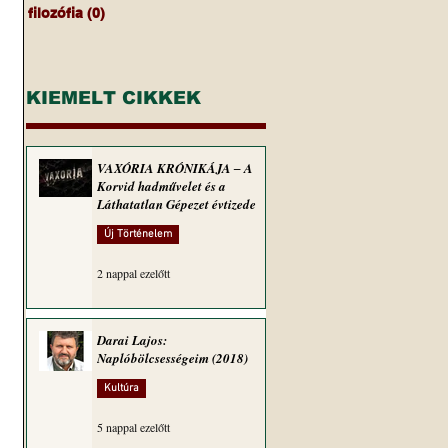
filozófia
(0)
0 bejegyzés
KIEMELT CIKKEK
VAXÓRIA KRÓNIKÁJA ‒ A
Korvid hadművelet és a
Láthatatlan Gépezet évtizede
Új Történelem
2 nappal ezelőtt
Darai Lajos:
Naplóbölcsességeim (2018)
Kultúra
5 nappal ezelőtt