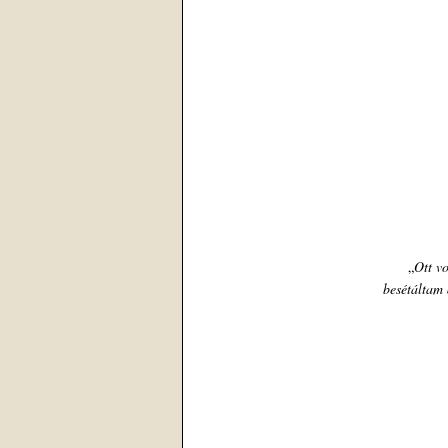
„
Ott vo
besétáltam a