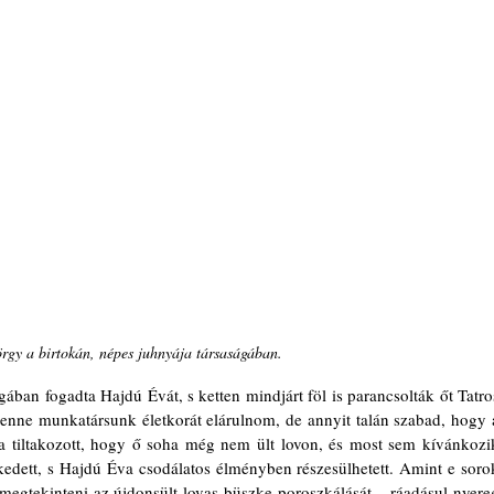
gy a birtokán, népes juhnyája társaságában. 
ban fogadta Hajdú Évát, s ketten mindjárt föl is parancsolták őt Tatros
 lenne munkatársunk életkorát elárulnom, de annyit talán szabad, hogy a
ba tiltakozott, hogy ő soha még nem ült lovon, és most sem kívánkozik
edett, s Hajdú Éva csodálatos élményben részesülhetett. Amint e sorok
ől megtekinteni az újdonsült lovas büszke poroszkálását ‒ ráadásul nyereg