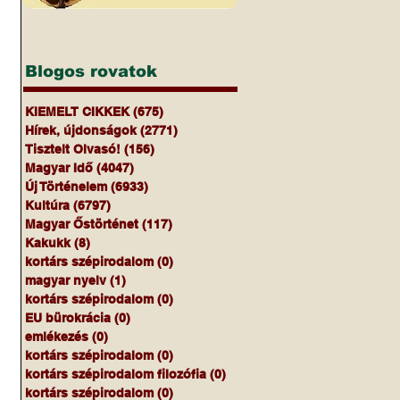
Blogos rovatok
KIEMELT CIKKEK
(675)
675 bejegyzés
Hírek, újdonságok
(2771)
2771 bejegyzés
Tisztelt Olvasó!
(156)
156 bejegyzés
Magyar Idő
(4047)
4047 bejegyzés
Új Történelem
(6933)
6933 bejegyzés
Kultúra
(6797)
6797 bejegyzés
Magyar Őstörténet
(117)
117 bejegyzés
Kakukk
(8)
8 bejegyzés
kortárs szépirodalom
(0)
0 bejegyzés
magyar nyelv
(1)
1 bejegyzés
kortárs szépirodalom
(0)
0 bejegyzés
EU bürokrácia
(0)
0 bejegyzés
emlékezés
(0)
0 bejegyzés
kortárs szépirodalom
(0)
0 bejegyzés
kortárs szépirodalom filozófia
(0)
0 bejegyzés
kortárs szépirodalom
(0)
0 bejegyzés