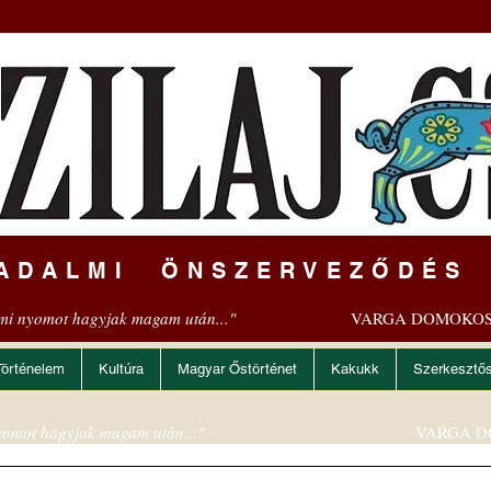
ADALMI ÖNSZERVEZŐDÉS
mi nyomot hagyjak magam után..."
VARGA DOMOKOS
Történelem
Kultúra
Magyar Őstörténet
Kakukk
Szerkesztő
omot hagyjak magam után..."
VARGA D