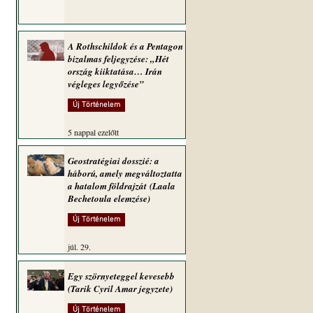
A Rothschildok és a Pentagon
bizalmas feljegyzése: „Hét
ország kiiktatása… Irán
végleges legyőzése”
Új Történelem
5 nappal ezelőtt
Geostratégiai dosszié: a
háború, amely megváltoztatta
a hatalom földrajzát (Laala
Bechetoula elemzése)
Új Történelem
júl. 29.
Egy szörnyeteggel kevesebb
(Tarik Cyril Amar jegyzete)
Új Történelem