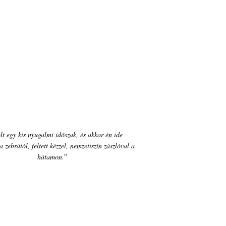
lt egy kis nyugalmi időszak, és akkor én ide 
 zebrától, feltett kézzel, nemzetiszín zászlóval a 
hátamon.
”