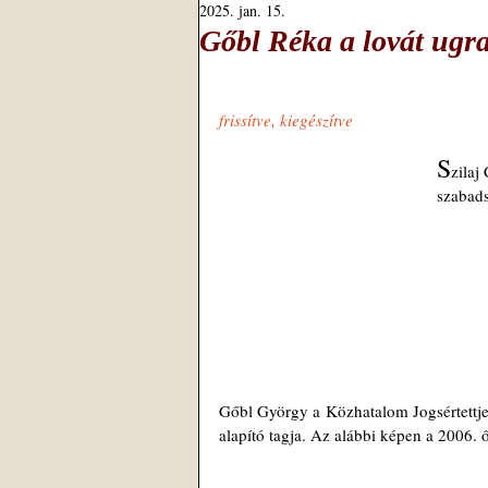
2025. jan. 15.
Gőbl Réka a lovát ugrat
frissítve, kiegészítve
S
zilaj
szabads
Gőbl György a 
Közhatalom Jogsértettje
alapító tagja. 
Az alábbi képen a 2006. ő