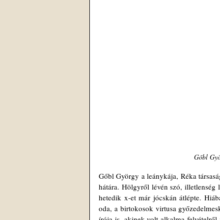
Gőbl Györ
Gőbl György a leánykája, Réka társaságá
hátára. Hölgyről lévén szó, illetlenség
hetedik x-et már jócskán átlépte. Hiá
oda, a birtokosok virtusa győzedelmesk
írója is, akinek volt alkalma felvételr