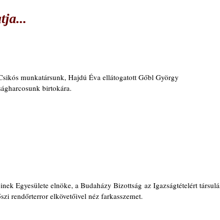
ja...
 Csikós munkatársunk, Hajdú Éva ellátogatott Gőbl György 
ágharcosunk birtokára. 
inek Egyesülete elnöke, a Budaházy Bizottság az Igazságtételért társulás
szi rendőrterror elkövetőivel néz farkasszemet. 