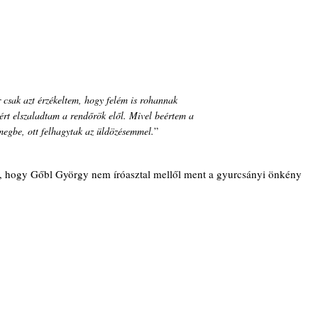
 csak azt érzékeltem, hogy felém is rohannak 
ért elszaladtam a rendőrök elől. Mivel beértem a 
megbe, ott felhagytak az üldözésemmel.
”
 hogy Gőbl György nem íróasztal mellől ment a gyurcsányi önkény 