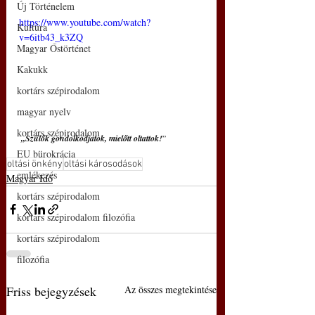
Új Történelem
https://www.youtube.com/watch?
Kultúra
v=6itb43_k3ZQ
Magyar Őstörténet
Kakukk
kortárs szépirodalom
magyar nyelv
kortárs szépirodalom
„
Szülők gondolkodjatok, mielőtt oltattok!
”
EU bürokrácia
oltási önkény
oltási károsodások
emlékezés
Magyar Idő
kortárs szépirodalom
kortárs szépirodalom filozófia
kortárs szépirodalom
filozófia
Friss bejegyzések
Az összes megtekintése