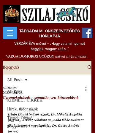
TÁRSADALMI ÖNSZERVEZŐDÉS
HONLAPJA
VERZÁR ÉVA művei – „Hogy valami nyomot
hagyjak magam után..."
VARGA DOMOKOS GYÖRGY művei
itt
és a
wikin
Bejegyzés
All Posts
szilajcsiko
All Posts
2025. febr. 28.
Gyermekoltások – semmibe vett károsodások
KIEMELT CIKKEK
Hírek, újdonságok
István Dániel (műsorvezető), Dr. Mihalik Angelika 
Tisztelt Olvasó!
(ügyvéd), Kertész Nikoletta (a „Soha többé autista!” 
fészbukcsoport megalapítója), Dr. Guseo András 
Magyar Idő
(orvos)