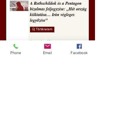
A Rothschildok és a Pentagon
bizalmas feljegyzése: „Hét ország
kiiktatása… Irán végleges
legyőzése”
Új Történelem
6 nappal ezelőtt
Phone
Email
Facebook
Geostratégiai dosszié: a háború,
amely megváltoztatta a hatalom
földrajzát (Laala Bechetoula
elemzése)
Új Történelem
júl. 29.
Egy szörnyeteggel kevesebb (Tarik
Cyril Amar jegyzete)
Új Történelem
júl. 16.