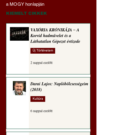
szakértelem ‒ Háromféle
TŐKE AZ
a MOGY honlapján
módon közelít
RABLÓTŐKE? (Tal
egetrengető
Hedvig posztajánló
KIEMELT CIKKEK
zseninkhez (Tallián
Hedvig posztajánlója)
VAXÓRIA KRÓNIKÁJA ‒ A
Korvid hadművelet és a
Láthatatlan Gépezet évtizede
Új Történelem
2 nappal ezelőtt
Darai Lajos: Naplóbölcsességeim
(2018)
Kultúra
6 nappal ezelőtt