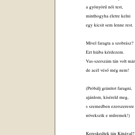
 a gyönyörű női test,
 minthogyha életre kelni
 egy kicsit sem lenne rest.
 Mivel faragta a szobrász?
 Ezt hiába kérdezem.
 Vas-szerszám tán volt már
 de acél véső még nem!
 (Próbálj gránitot faragni,
 ajánlom, kíséreld meg,
 s szemedben ezerszeresre
 növekszik e műremek!)
 Kereskedtek tán Kínával?