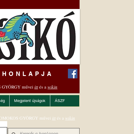
 HONLAPJA
 GYÖRGY művei
itt
és a
wikin
ség
Megjelent újságok
ÁSZF
OMOKOS GYÖRGY művei
itt
és a
wikin