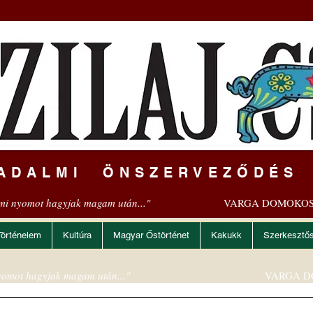
ADALMI ÖNSZERVEZŐDÉS
mi nyomot hagyjak magam után..."
VARGA DOMOKOS
Történelem
Kultúra
Magyar Őstörténet
Kakukk
Szerkesztő
omot hagyjak magam után..."
VARGA D