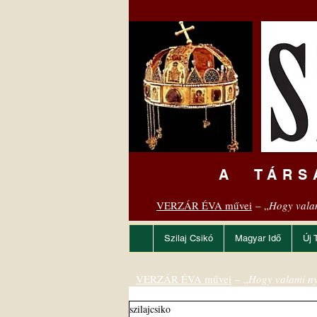
A TÁRS
VERZÁR ÉVA művei
– „
Hogy vala
Szilaj Csikó
Magyar Idő
Új 
VERZÁR ÉVA művei
– „
Hogy valami ny
szilajcsiko