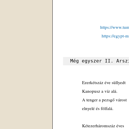
https://www.tu
https://egypt-
Még egyszer II. Arsz
 Ezerkétszáz éve süllyedt
 Kanopusz a víz alá.
 A tenger a pezsgő várost
 elnyelé és fölfalá.
 Kétezerháromszáz éves