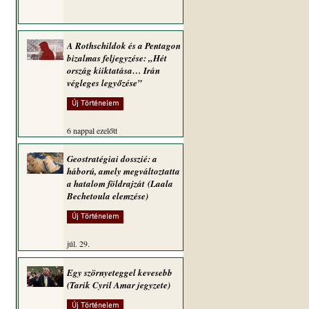
A Rothschildok és a Pentagon
bizalmas feljegyzése: „Hét
ország kiiktatása… Irán
végleges legyőzése”
Új Történelem
6 nappal ezelőtt
Geostratégiai dosszié: a
háború, amely megváltoztatta
a hatalom földrajzát (Laala
Bechetoula elemzése)
Új Történelem
júl. 29.
Egy szörnyeteggel kevesebb
(Tarik Cyril Amar jegyzete)
Új Történelem