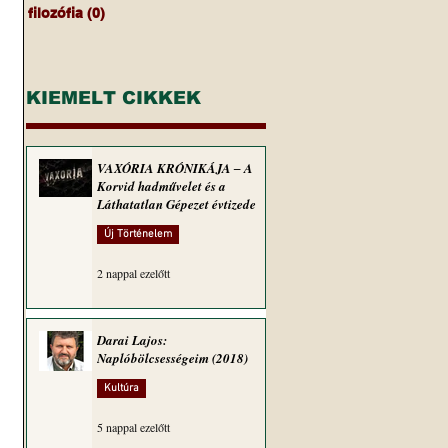
filozófia
(0)
0 bejegyzés
KIEMELT CIKKEK
VAXÓRIA KRÓNIKÁJA ‒ A
Korvid hadművelet és a
Láthatatlan Gépezet évtizede
Új Történelem
2 nappal ezelőtt
Darai Lajos:
Naplóbölcsességeim (2018)
Kultúra
5 nappal ezelőtt