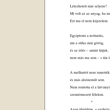
 Létezhetett már selyem?
 Mi volt az az anyag, ha 
 Ezt ma el nem képzelem.
 Egyiptomi a testtartás,
 ám a stílus már görög,
 és az ízlés – amint látjuk,
 nem más ma sem – s tán 
 A melltartót nem ismerték
 és más alsóneműt sem.
 Nem rontotta el a látványt
 szemérmezett félelem.
                   *
 Azon tűnődöm, a szobrás