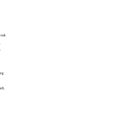
csak
.
y
.
meg
ult,