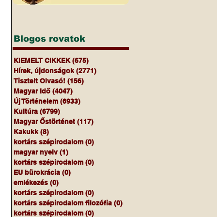
Blogos rovatok
KIEMELT CIKKEK
(675)
675 bejegyzés
Hírek, újdonságok
(2771)
2771 bejegyzés
Tisztelt Olvasó!
(156)
156 bejegyzés
Magyar Idő
(4047)
4047 bejegyzés
Új Történelem
(6933)
6933 bejegyzés
Kultúra
(6799)
6799 bejegyzés
Magyar Őstörténet
(117)
117 bejegyzés
Kakukk
(8)
8 bejegyzés
kortárs szépirodalom
(0)
0 bejegyzés
magyar nyelv
(1)
1 bejegyzés
kortárs szépirodalom
(0)
0 bejegyzés
EU bürokrácia
(0)
0 bejegyzés
emlékezés
(0)
0 bejegyzés
kortárs szépirodalom
(0)
0 bejegyzés
kortárs szépirodalom filozófia
(0)
0 bejegyzés
kortárs szépirodalom
(0)
0 bejegyzés