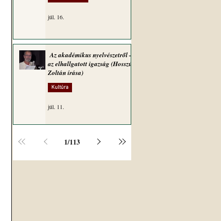
júl. 16.
Az akadémikus nyelvészetről –
az elhallgatott igazság (Hosszú
Zoltán írása)
Kultúra
júl. 11.
1
/
113