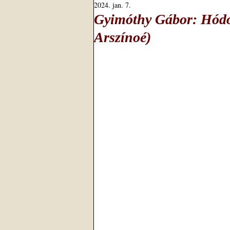
2024. jan. 7.
Gyimóthy Gábor: Hódola
Arszínoé)