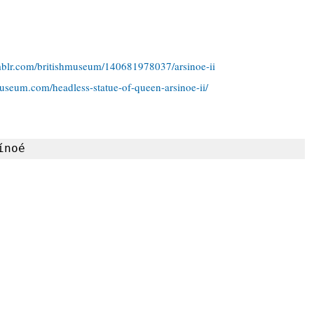
mblr.com/britishmuseum/140681978037/arsinoe-ii
museum.com/headless-statue-of-queen-arsinoe-ii/
ínoé 