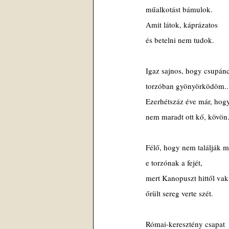
 műalkotást bámulok.
 Amit látok, káprázatos
 és betelni nem tudok.
 Igaz sajnos, hogy csupán
 torzóban gyönyörködöm..
 Ezerhétszáz éve már, hog
 nem maradt ott kő, kövön
 Félő, hogy nem találják 
 e torzónak a fejét,
 mert Kanopuszt hittől vak
 őrült sereg verte szét.
 Római-keresztény csapat 