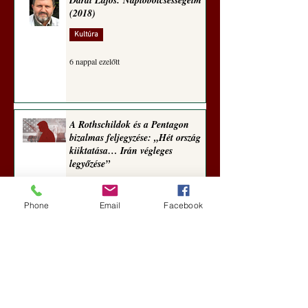
Darai Lajos: Naplóbölcsességeim
(2018)
Kultúra
6 nappal ezelőtt
A Rothschildok és a Pentagon
bizalmas feljegyzése: „Hét ország
kiiktatása… Irán végleges
legyőzése”
Új Történelem
Phone
Email
Facebook
6 nappal ezelőtt
Geostratégiai dosszié: a háború,
amely megváltoztatta a hatalom
földrajzát (Laala Bechetoula
elemzése)
Új Történelem