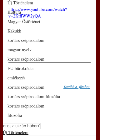
Új Történelem
https://www.youtube.com/watch?
Kultúra
v=2KtffWW2yQA
Magyar Őstörténet
Kakukk
kortárs szépirodalom
magyar nyelv
kortárs szépirodalom
EU bürokrácia
emlékezés
Tovább a  filmhez
kortárs szépirodalom
kortárs szépirodalom filozófia
kortárs szépirodalom
filozófia
orosz-ukrán háború
Új Történelem