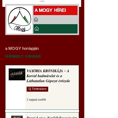
Miért tabu Fauci
Hajdu Zoltán:
a Szilaj Csikón
büntetőjogi felelősségre
Transzhumanizmus
a MOGY honlapján
vonása
technomorál ‒ 21/2
Rugalmas technomo
KIEMELT CIKKEK
alázatosság
VAXÓRIA KRÓNIKÁJA ‒ A
Korvid hadművelet és a
Láthatatlan Gépezet évtizede
Új Történelem
2 nappal ezelőtt