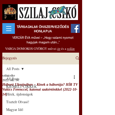
TÁRSADALMI ÖNSZERVEZŐDÉS
HONLAPJA
VERZÁR ÉVA művei – „Hogy valami nyomot
hagyjak magam után..."
VARGA DOMOKOS GYÖRGY művei
itt
és a
wikin
Bejegyzés
All Posts
szilajcsiko
All Posts
2022. okt. 14.
Háború Ukrajnában – Kinek a háborúja? HÍR TV
KIEMELT CIKKEK
Vukics Ferenccel, katonai szakértőnkkel (2022-10-
Hírek, újdonságok
14)
Tisztelt Olvasó!
Magyar Idő