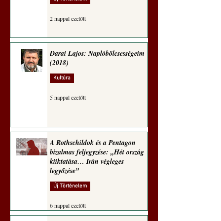
2 nappal ezelőtt
Darai Lajos: Naplóbölcsességeim
(2018)
Kultúra
5 nappal ezelőtt
A Rothschildok és a Pentagon
bizalmas feljegyzése: „Hét ország
kiiktatása… Irán végleges
legyőzése”
Új Történelem
6 nappal ezelőtt