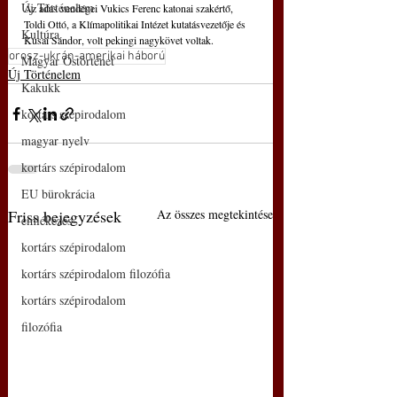
Új Történelem
Az adás vendégei Vukics Ferenc katonai szakértő, 
Toldi Ottó, a Klímapolitikai Intézet kutatásvezetője és 
Kultúra
Kusai Sándor, volt pekingi nagykövet voltak.
orosz-ukrán-amerikai háború
Magyar Őstörténet
Új Történelem
Kakukk
kortárs szépirodalom
magyar nyelv
kortárs szépirodalom
EU bürokrácia
Friss bejegyzések
Az összes megtekintése
emlékezés
kortárs szépirodalom
kortárs szépirodalom filozófia
kortárs szépirodalom
filozófia