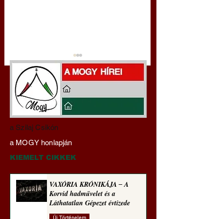
Hajdu Zoltán:
VAXÓRIA KRÓNI
a Szilaj Csikón
Transzhumanizmus és
‒ A Korvid hadműv
a MOGY honlapján
technomorál ‒ 21/28.
és a Láthatatlan Gé
Rugalmas technomorál:
évtizede
KIEMELT CIKKEK
alázatosság
VAXÓRIA KRÓNIKÁJA ‒ A
Korvid hadművelet és a
Láthatatlan Gépezet évtizede
Új Történelem