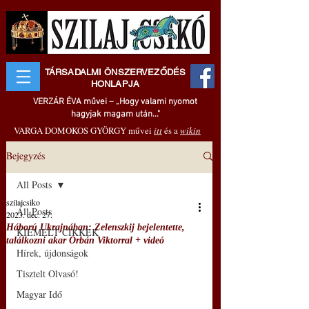
TÁRSADALMI ÖNSZERVEZŐDÉS
HONLAPJA
VERZÁR ÉVA művei – „Hogy valami nyomot
hagyjak magam után..."
VARGA DOMOKOS GYÖRGY művei
itt
és a
wikin
Bejegyzés
All Posts
szilajcsiko
All Posts
2023. dec. 27.
Háború Ukrajnában: Zelenszkij bejelentette,
KIEMELT CIKKEK
találkozni akar Orbán Viktorral + videó
Hírek, újdonságok
Tisztelt Olvasó!
Magyar Idő