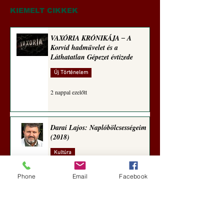
technomorál ‒ 21/28.
és a Láthatatlan Gé
Rugalmas technomorál:
évtizede
KIEMELT CIKKEK
alázatosság
VAXÓRIA KRÓNIKÁJA ‒ A
Korvid hadművelet és a
Láthatatlan Gépezet évtizede
Új Történelem
2 nappal ezelőtt
Darai Lajos: Naplóbölcsességeim
(2018)
Kultúra
5 nappal ezelőtt
Phone
Email
Facebook
A Rothschildok és a Pentagon