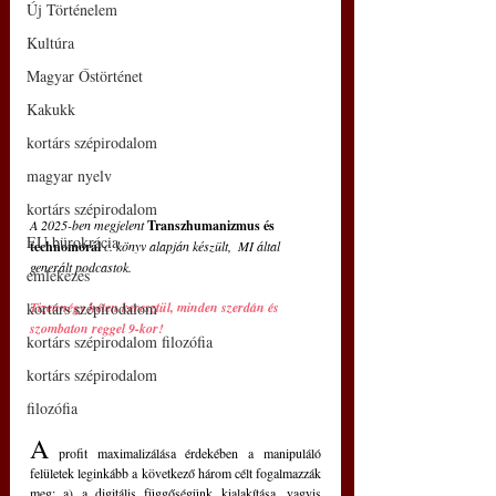
Új Történelem
Kultúra
Magyar Őstörténet
Kakukk
kortárs szépirodalom
magyar nyelv
kortárs szépirodalom
A 2025-ben megjelent 
Transzhumanizmus és 
EU bürokrácia
technomorál 
c. könyv alapján készült,  MI által 
generált podcastok.
emlékezés
kortárs szépirodalom
Tizennégy héten keresztül, minden szerdán és 
szombaton reggel 9-kor!
kortárs szépirodalom filozófia
kortárs szépirodalom
filozófia
A
 profit maximalizálása érdekében a manipuláló 
felületek leginkább a következő három célt fogalmazzák 
meg: a) a digitális függőségünk kialakítása, vagyis 