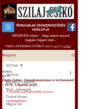
TÁRSADALMI ÖNSZERVEZŐDÉS
HONLAPJA
VERZÁR ÉVA művei – „Hogy valami nyomot
hagyjak magam után..."
VARGA DOMOKOS GYÖRGY művei
itt
és a
wikin
Bejegyzés
All Posts
dombi52
All Posts
jún. 27.
Hajdu Zoltán: Transzhumanizmus és technomorál
KIEMELT CIKKEK
‒ 10/28. A digitális profit
Hírek, újdonságok
A YouTube-csatornát törölték, de innen 
Tisztelt Olvasó!
meghallgathatja!
Magyar Idő