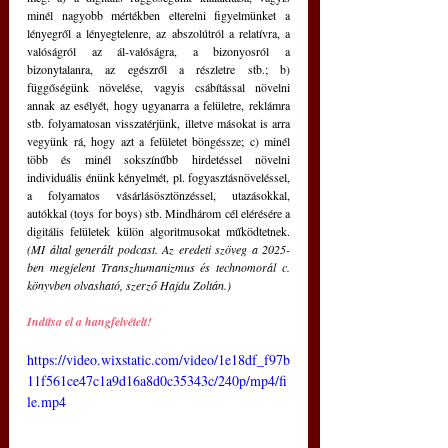
minél nagyobb mértékben elterelni figyelmünket a 
lényegről a lényegtelenre, az abszolútról a relatívra, a 
valóságról az ál-valóságra, a bizonyosról a 
bizonytalanra, az egészről a részletre stb.; b) 
függőségünk növelése, vagyis csábítással növelni 
annak az esélyét, hogy ugyanarra a felületre, reklámra 
stb. folyamatosan visszatérjünk, illetve másokat is arra 
vegyünk rá, hogy azt a felületet böngéssze; c) minél 
több és minél sokszínűbb hirdetéssel növelni 
individuális énünk kényelmét, pl. fogyasztásnöveléssel, 
a folyamatos vásárlásösztönzéssel, utazásokkal, 
autókkal (toys for boys) stb. Mindhárom cél elérésére a 
digitális felületek külön algoritmusokat működtetnek. 
(MI által generált podcast. Az eredeti szöveg a 2025-
ben megjelent Transzhumanizmus és technomorál c. 
könyvben olvasható, szerző Hajdu Zoltán.)
Indítsa el a hangfelvételt!
https://video.wixstatic.com/video/1e18df_f97b
11f561ce47c1a9d16a8d0c35343c/240p/mp4/fi
le.mp4