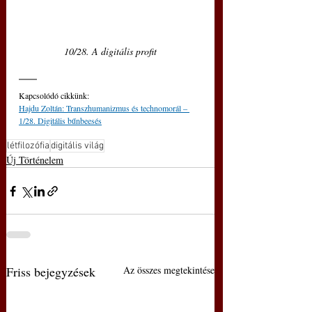
10/28. A digitális profit
Kapcsolódó cikkünk:
Hajdu Zoltán: Transzhumanizmus és technomorál ‒ 
1/28. Digitális bűnbeesés
létfilozófia
digitális világ
Új Történelem
Friss bejegyzések
Az összes megtekintése