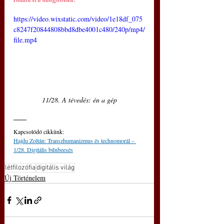
https://video.wixstatic.com/video/1e18df_075
c8247f20844808bbd8dbe4001c480/240p/mp4/
file.mp4
11/28. A tévedés: én a gép
Kapcsolódó cikkünk:
Hajdu Zoltán: Transzhumanizmus és technomorál ‒ 
1/28. Digitális bűnbeesés
létfilozófia
digitális világ
Új Történelem