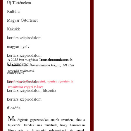
Új Történelem
Kultúra
Magyar Őstörténet
Kakukk
kortárs szépirodalom
magyar nyelv
kortárs szépirodalom
A 2025-ben megjelent 
Transzhumanizmus és 
EU bürokrácia
technomorál 
c. könyv alapján készült,  MI által 
generált podcastok.
emlékezés
kortárs szépirodalom
Tizennégy héten keresztül, minden szerdán és 
szombaton reggel 9-kor!
kortárs szépirodalom filozófia
kortárs szépirodalom
filozófia
M
a digitális gépezettekkel állunk szemben, ahol a 
fejlesztési trendek arra mutatnak, hogy hamarosan 
létrehozzák a humanoid robotembert, és ennek 