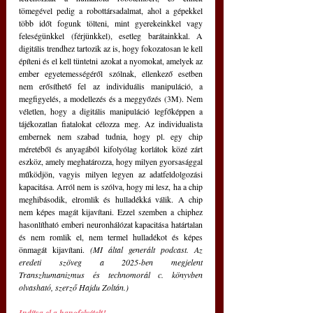
tömegével pedig a robottársadalmat, ahol a gépekkel 
több időt fogunk tölteni, mint gyerekeinkkel vagy 
feleségünkkel (férjünkkel), esetleg barátainkkal. A 
digitális trendhez tartozik az is, hogy fokozatosan le kell 
építeni és el kell tüntetni azokat a nyomokat, amelyek az 
ember egyetemességéről szólnak, ellenkező esetben 
nem erősíthető fel az individuális manipuláció, a 
megfigyelés, a modellezés és a meggyőzés (3M). Nem 
véletlen, hogy a digitális manipuláció legfőképpen a 
tájékozatlan fiatalokat célozza meg. Az individualista 
embernek nem szabad tudnia, hogy pl. egy chip 
méretéből és anyagából kifolyólag korlátok közé zárt 
eszköz, amely meghatározza, hogy milyen gyorsasággal 
működjön, vagyis milyen legyen az adatfeldolgozási 
kapacitása. Arról nem is szólva, hogy mi lesz, ha a chip 
meghibásodik, elromlik és hulladékká válik. A chip 
nem képes magát kijavítani. Ezzel szemben a chiphez 
hasonlítható emberi neuronhálózat kapacitása határtalan 
és nem romlik el, nem termel hulladékot és képes 
önmagát kijavítani. 
(MI által generált podcast. Az 
eredeti szöveg a 2025-ben megjelent 
Transzhumanizmus és technomorál c. könyvben 
olvasható, szerző Hajdu Zoltán.)
Indítsa el a hangfelvételt!