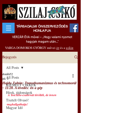
TÁRSADALMI ÖNSZERVEZŐDÉS
HONLAPJA
VERZÁR ÉVA művei – „Hogy valami nyomot
hagyjak magam után..."
VARGA DOMOKOS GYÖRGY művei
itt
és a
wikin
Bejegyzés
All Posts
dombi52
All Posts
júl. 1.
Hajdu Zoltán: Transzhumanizmus és technomorál
KIEMELT CIKKEK
‒ 11/28. A tévedés: én a gép
Hírek, újdonságok
A YouTube-csatornát törölték, de innen 
Tisztelt Olvasó!
meghallgathatja!
Magyar Idő