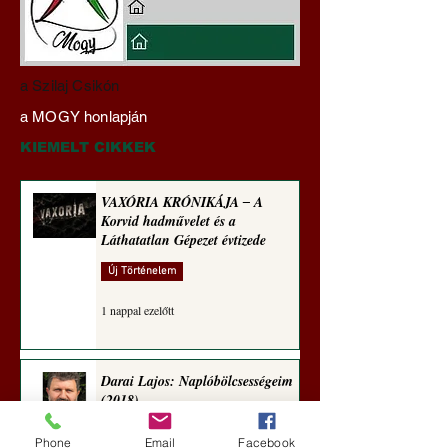
Hajdu Zoltán:
VAXÓRIA KRÓNI
a Szilaj Csikón
Transzhumanizmus és
‒ A Korvid hadműv
a MOGY honlapján
technomorál ‒ 21/28.
és a Láthatatlan Gé
Rugalmas technomorál:
évtizede
KIEMELT CIKKEK
alázatosság
VAXÓRIA KRÓNIKÁJA ‒ A
Korvid hadművelet és a
Láthatatlan Gépezet évtizede
Új Történelem
1 nappal ezelőtt
Darai Lajos: Naplóbölcsességeim
(2018)
Kultúra
Phone
Email
Facebook